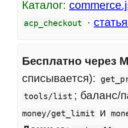
Каталог:
commerce.j
·
статья
acp_checkout
Бесплатно через 
списывается):
get_p
; баланс/
tools/list
и
money/get_limit
mon