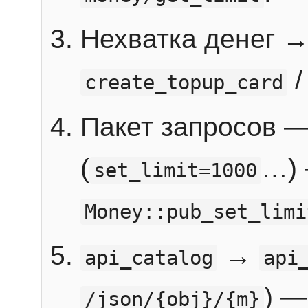
Нехватка денег 
create_topup_card
Пакет запросов 
(
…) 
set_limit=1000
Money::pub_set_limi
→
api_catalog
api
) —
/json/{obj}/{m}