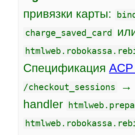
привязки карты:
bin
или
charge_saved_card
htmlweb.robokassa.reb
Спецификация
ACP 
/checkout_sessions
handler
htmlweb.prepa
htmlweb.robokassa.reb