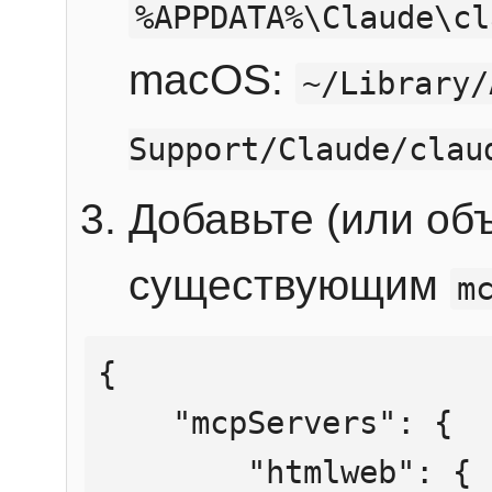
%APPDATA%\Claude\cl
macOS:
~/Library/
Support/Claude/clau
Добавьте (или об
существующим
m
{

    "mcpServers": {

        "htmlweb": {
