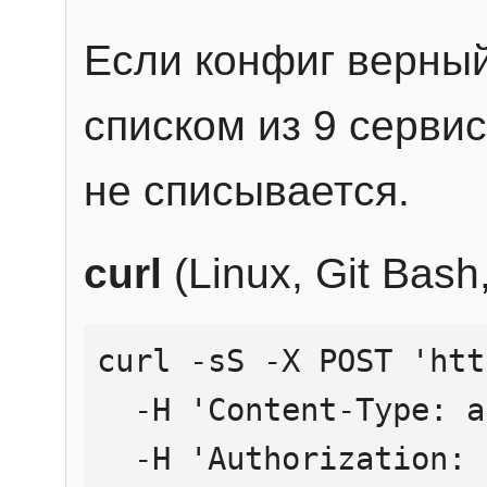
Если конфиг верный
списком из 9 сервис
не списывается.
curl
(Linux, Git Bas
curl -sS -X POST 'htt
  -H 'Content-Type: application/json' \

  -H 'Authorization: Bearer YOUR_API_KEY' \
