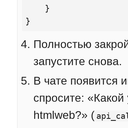
    }

}
Полностью закрой
запустите снова.
В чате появится 
спросите: «Какой
htmlweb?» (
api_ca