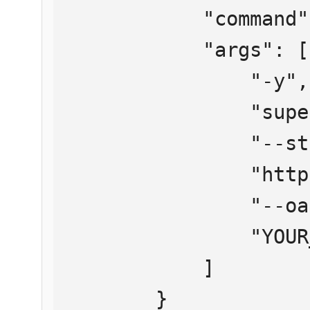
            "command": "npx",

            "args": [

                "-y",

                "supergateway",

                "--streamableHttp",

                "https://mcp.htmlweb.ru/",

                "--oauth2Bearer",

                "YOUR_API_KEY"

            ]

        }
