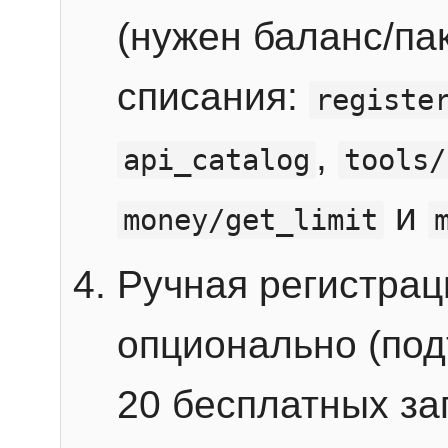
(нужен баланс/пак
списания:
registe
,
api_catalog
tools/
и
money/get_limit
Ручная регистра
опционально (под
20 бесплатных зап