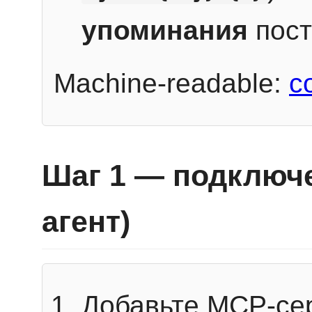
упоминания
пост
Machine-readable:
c
Шаг 1 — подключе
агент)
Добавьте MCP-се