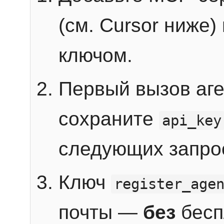
(см. Cursor ниже)
ключом.
Первый вызов аг
сохраните
api_key
следующих запро
Ключ
register_age
почты —
без
бесп