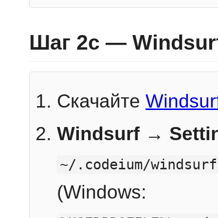
Шаг 2c — Windsur
Скачайте
Windsur
Windsurf → Sett
~/.codeium/windsurf
(Windows: