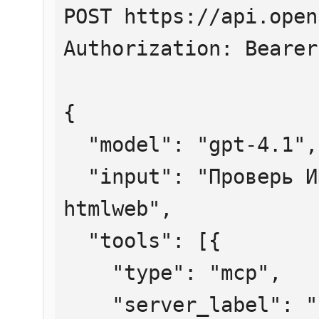
POST https://api.open
Authorization: Bearer
{

  "model": "gpt-4.1",

  "input": "Проверь ИНН 7707083893 через 
htmlweb",

  "tools": [{

    "type": "mcp",

    "server_label": "htmlweb",
