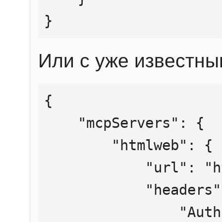
}
Или с уже известны
{

    "mcpServers": {

        "htmlweb": {

            "url": "https://mcp.htmlweb.ru/",

            "headers": {

                "Authorization": "Bearer 