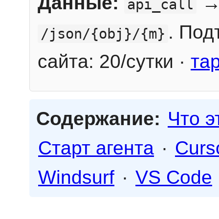
Данные:
→
api_call
. Под
/json/{obj}/{m}
сайта: 20/сутки ·
та
Содержание:
Что э
Старт агента
·
Curs
Windsurf
·
VS Code