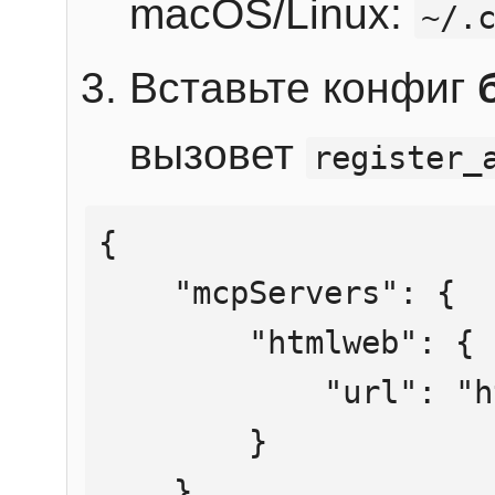
macOS/Linux:
~/.
Вставьте конфиг
вызовет
register_
{

    "mcpServers": {

        "htmlweb": {

            "url": "https://mcp.htmlweb.ru/"

        }

    }
