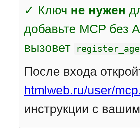
✓ Ключ
не нужен
дл
добавьте MCP без Au
вызовет
register_age
После входа открой
htmlweb.ru/user/mcp
инструкции с вашим