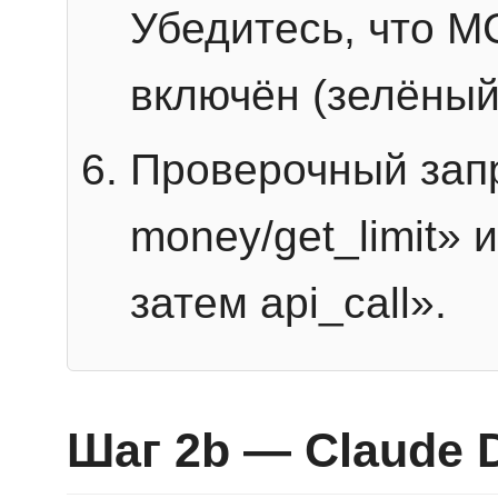
Убедитесь, что 
включён (зелёный
Проверочный запр
money/get_limit» 
затем api_call».
Шаг 2b — Claude 