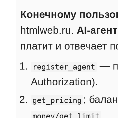
Конечному пользо
htmlweb.ru.
AI-агент
платит и отвечает 
— п
register_agent
Authorization).
; бала
get_pricing
.
money/get_limit