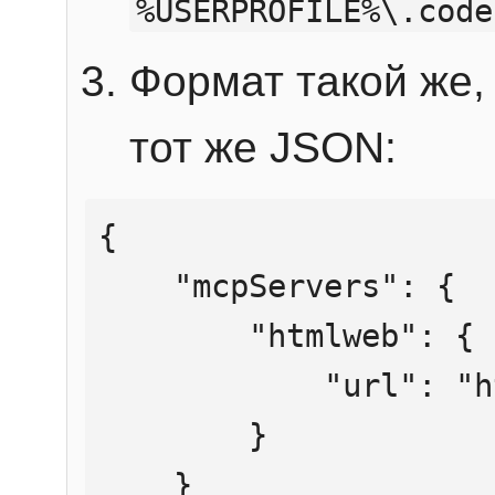
%USERPROFILE%\.code
Формат такой же, 
тот же JSON:
{

    "mcpServers": {

        "htmlweb": {

            "url": "https://mcp.htmlweb.ru/"

        }

    }
