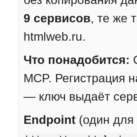
9 сервисов
, те же
htmlweb.ru.
Что понадобится:
C
MCP. Регистрация н
— ключ выдаёт сер
Endpoint
(один для 