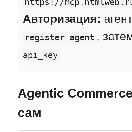
https://mcp.htmlweb.r
Авторизация:
агент
, зате
register_agent
api_key
Agentic Commerce
сам