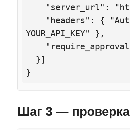
    "server_url": "https://mcp.htmlweb.ru/",

    "headers": { "Authorization": "Bearer 
YOUR_API_KEY" },

    "require_approval": "never"

  }]

}
Шаг 3 — проверка 