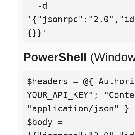
  -d 
'{"jsonrpc":"2.0","id
{}}'
PowerShell
(Window
$headers = @{ Authori
YOUR_API_KEY"; "Conte
"application/json" }

$body = 