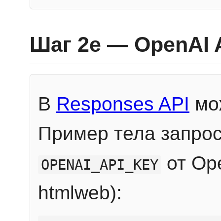
Шаг 2e — OpenAI 
В
Responses API
мож
Пример тела запрос
от Ope
OPENAI_API_KEY
htmlweb):