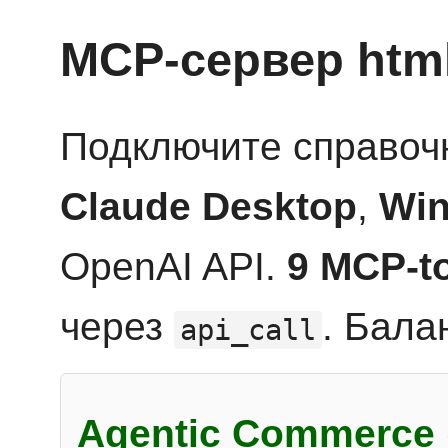
MCP-сервер htm
Подключите справоч
Claude Desktop
,
Win
OpenAI API.
9 MCP-t
через
. Бала
api_call
Agentic Commerce 