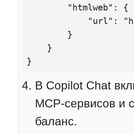
        "htmlweb": {

            "url": "https://mcp.htmlweb.ru/"

        }

    }

}
В Copilot Chat в
MCP-сервисов и 
баланс.