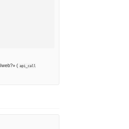
lweb?» (
api_call