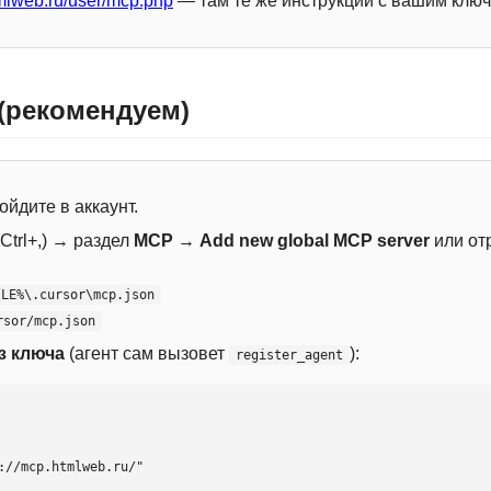
mlweb.ru/user/mcp.php
— там те же инструкции с вашим ключ
 (рекомендуем)
ойдите в аккаунт.
Ctrl+,) → раздел
MCP
→
Add new global MCP server
или от
ILE%\.cursor\mcp.json
rsor/mcp.json
з ключа
(агент сам вызовет
):
register_agent