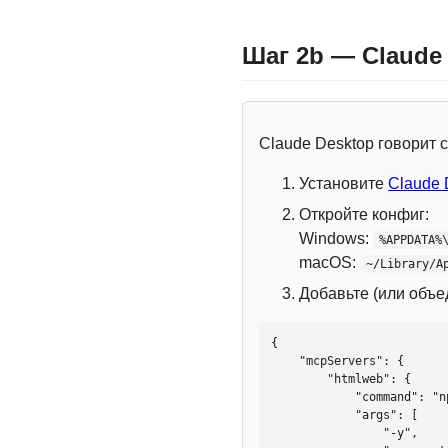
Шаг 2b — Claude
Claude Desktop говорит
Установите
Claude 
Откройте конфиг:
Windows:
%APPDATA%
macOS:
~/Library/A
Добавьте (или объ
{

    "mcpServers": {

        "htmlweb": {

            "command": "npx",

            "args": [

                "-y",
