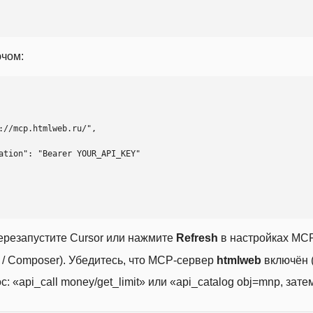
ючом:
ерезапустите Cursor или нажмите
Refresh
в настройках MCP
t / Composer). Убедитесь, что MCP-сервер
htmlweb
включён (
 «api_call money/get_limit» или «api_catalog obj=mnp, затем