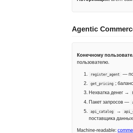
Agentic Commerc
Конечному пользоват
пользователю.
— по
register_agent
; балан
get_pricing
Нехватка денег →
Пакет запросов —
→
api_catalog
api_
поставщика данных
Machine-readable:
commer