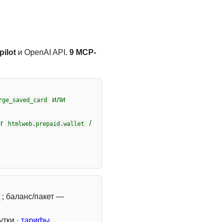
ilot
и OpenAI API.
9 MCP-
или
rge_saved_card
er
/
htmlweb.prepaid.wallet
; баланс/пакет —
утки ·
тарифы