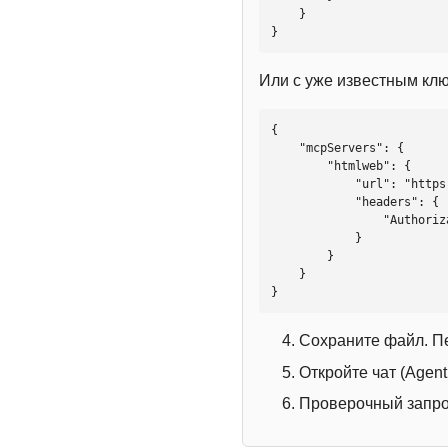
    }

}
Или с уже известным кл
{

    "mcpServers": {

        "htmlweb": {

            "url": "https://mcp.htmlweb.ru/",

            "headers": {

                "Authorization": "Bearer YOUR_API_KEY"

            }

        }

    }

}
Сохраните файл. П
Откройте чат (Agen
Проверочный запрос: