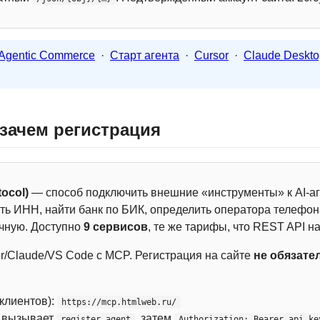
Agentic Commerce
·
Старт агента
·
Cursor
·
Claude Deskto
 зачем регистрация
ocol)
— способ подключить внешние «инструменты» к AI-аг
ть ИНН, найти банк по БИК, определить оператора телефона
чную. Доступно
9 сервисов
, те же тарифы, что REST API на
r/Claude/VS Code с MCP. Регистрация на сайте
не обязате
 клиентов):
https://mcp.htmlweb.ru/
м вызывает
, затем
register_agent
Authorization: Bearer api_ke