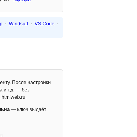
p
·
Windsurf
·
VS Code
·
енту. После настройки
 и т.д. — без
 htmlweb.ru.
льна
— ключ выдаёт
y