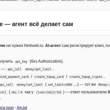
e — агент всё делает сам
елю
не нужен htmlweb.ru.
AI-агент
сам регистрирует ключ, пл
лучить
(без Authorization).
api_key
с —
.
api_call
money/get_limit
/
/
.
bind_payment_card
create_topup_card
create_topup_crypto
(
…) — тот же
api_call
money/set_limit
set_limit=1000
Money:
(
/
как у
) — ответ пользователю
call
obj
m
/json/{obj}/{m}
.
ce.json
·
llm.txt