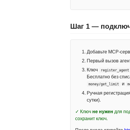
Шаг 1 — подключ
Добавьте MCP-сер
Первый вызов аген
Ключ
register_agent
Бесплатно без спи
и
money/get_limit
m
Ручная регистраци
сутки).
✓ Ключ
не нужен
для под
сохранит ключ.