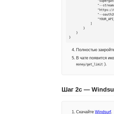
                "supergateway",

                "--streamableHttp",

                "https://mcp.htmlweb.ru/",

                "--oauth2Bearer",

                "YOUR_API_KEY"

            ]

        }

    }

}
Полностью закройте
В чате появится ик
).
money/get_limit
Шаг 2c — Windsu
Скачайте
Windsurf
.