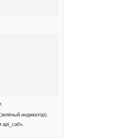
.
зелёный индикатор).
 api_call».