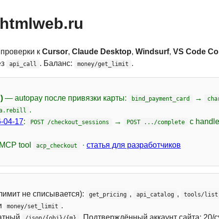
htmlweb.ru
 проверки к
Cursor
,
Claude Desktop
,
Windsurf
,
VS Code Cop
ез
. Баланс:
.
api_call
money/get_limit
)
— autopay после привязки карты:
→
bind_payment_card
cha
.
a.rebill
-04-17
:
→
с handl
POST /checkout_sessions
POST .../complete
 MCP tool
·
статья для разработчиков
acp_checkout
лимит не списывается):
,
,
get_pricing
api_catalog
tools/list
и
.
money/set_limit
атный
. Подтверждённый аккаунт сайта: 20/с
/json/{obj}/{m}