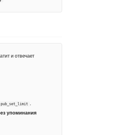
атит и отвечает
.
:pub_set_limit
без упоминания