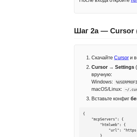
После входа откройте
ht
Шаг 2a — Cursor
Скачайте
Cursor
и в
Cursor → Settings
(
вручную:
Windows:
%USERPROF
macOS/Linux:
~/.cu
Вставьте конфиг
бе
{

    "mcpServers": {

        "htmlweb": {

            "url": "https://mcp.htmlweb.ru/"

        }
