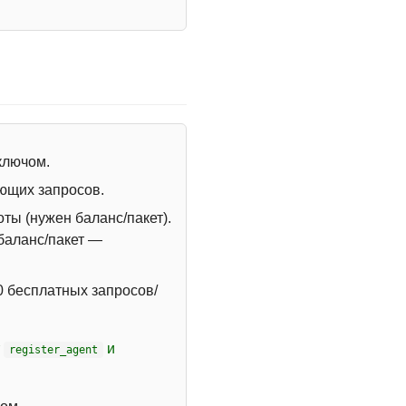
 ключом.
ющих запросов.
ты (нужен баланс/пакет).
 баланс/пакет —
 бесплатных запросов/
т
и
register_agent