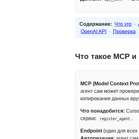
Содержание:
Что это
·
OpenAI API
·
Проверка
Что такое MCP и
MCP (Model Context Prot
агент сам может провери
копирования данных вру
Что понадобится:
Curso
сервис
.
register_agent
Endpoint
(один для всех
Авторизация:
агент са