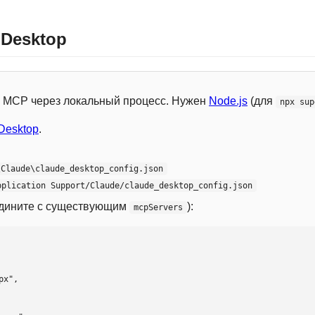
 Desktop
 с MCP через локальный процесс. Нужен
Node.js
(для
npx sup
Desktop
.
\Claude\claude_desktop_config.json
pplication Support/Claude/claude_desktop_config.json
едините с существующим
):
mcpServers