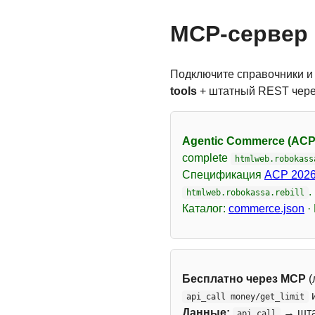
MCP-сервер 
Подключите справочники и
tools
+ штатный REST чер
Agentic Commerce (ACP
complete
htmlweb.robokass
Спецификация
ACP 2026
.
htmlweb.robokassa.rebill
Каталог:
commerce.json
·
Бесплатно через MCP
(
api_call money/get_limit
Данные:
→ шт
api_call