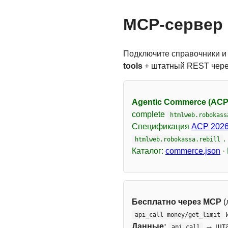
MCP-сервер 
Подключите справочники и
tools
+ штатный REST чер
Agentic Commerce (ACP
complete
htmlweb.robokass
Спецификация
ACP 2026
.
htmlweb.robokassa.rebill
Каталог:
commerce.json
·
Бесплатно через MCP
(
api_call money/get_limit
Данные:
→ шт
api_call