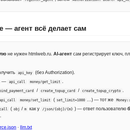
e — агент всё делает сам
елю
не нужен htmlweb.ru.
AI-агент
сам регистрирует ключ, пл
лучить
(без Authorization).
api_key
с —
.
api_call
money/get_limit
/
/
.
bind_payment_card
create_topup_card
create_topup_crypto
(
…) — тот же
api_call
money/set_limit
set_limit=1000
Money:
(
/
как у
) — ответ пользователю
call
obj
m
/json/{obj}/{m}
.
ce.json
·
llm.txt