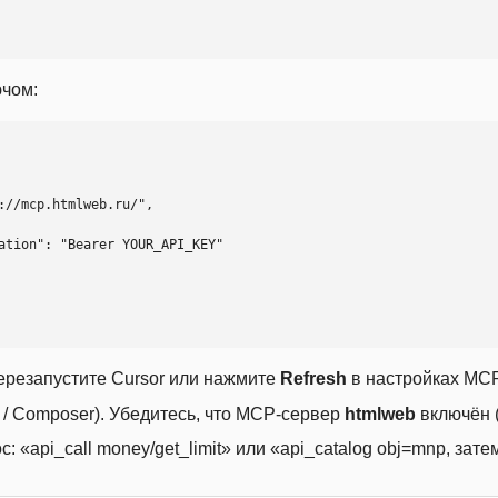
ючом:
ерезапустите Cursor или нажмите
Refresh
в настройках MCP
t / Composer). Убедитесь, что MCP-сервер
htmlweb
включён (
 «api_call money/get_limit» или «api_catalog obj=mnp, затем