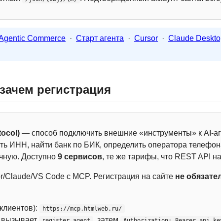
Agentic Commerce
·
Старт агента
·
Cursor
·
Claude Deskto
 зачем регистрация
ocol)
— способ подключить внешние «инструменты» к AI-аг
ть ИНН, найти банк по БИК, определить оператора телефона
чную. Доступно
9 сервисов
, те же тарифы, что REST API на
r/Claude/VS Code с MCP. Регистрация на сайте
не обязате
 клиентов):
https://mcp.htmlweb.ru/
м вызывает
, затем
register_agent
Authorization: Bearer api_ke