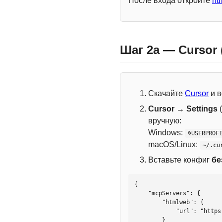
После входа откройте
ht
Шаг 2a — Cursor
Скачайте
Cursor
и в
Cursor → Settings
(
вручную:
Windows:
%USERPROF
macOS/Linux:
~/.cu
Вставьте конфиг
бе
{

    "mcpServers": {

        "htmlweb": {

            "url": "https://mcp.htmlweb.ru/"

        }
