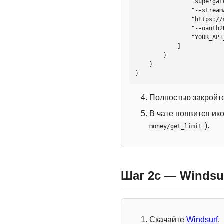
                "supergateway",

                "--streamableHttp",

                "https://mcp.htmlweb.ru/",

                "--oauth2Bearer",

                "YOUR_API_KEY"

            ]

        }

    }

}
Полностью закройте
В чате появится ик
).
money/get_limit
Шаг 2c — Windsu
Скачайте
Windsurf
.