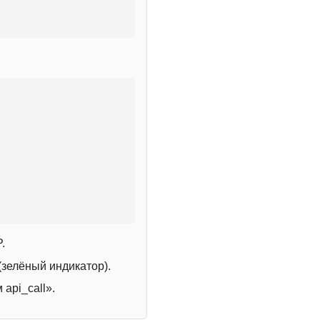
.
зелёный индикатор).
 api_call».