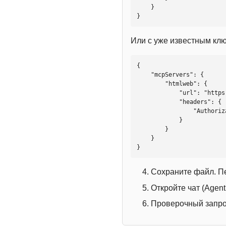
    }

}
Или с уже известным кл
{

    "mcpServers": {

        "htmlweb": {

            "url": "https://mcp.htmlweb.ru/",

            "headers": {

                "Authorization": "Bearer YOUR_API_KEY"

            }

        }

    }

}
Сохраните файл. П
Откройте чат (Agen
Проверочный запрос: