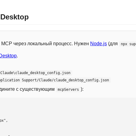
 Desktop
 с MCP через локальный процесс. Нужен
Node.js
(для
npx sup
Desktop
.
\Claude\claude_desktop_config.json
pplication Support/Claude/claude_desktop_config.json
едините с существующим
):
mcpServers