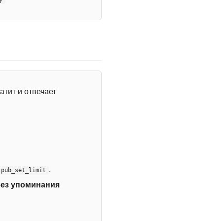
атит и отвечает
.
:pub_set_limit
без упоминания