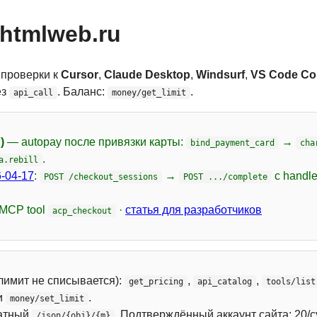
htmlweb.ru
 проверки к
Cursor
,
Claude Desktop
,
Windsurf
,
VS Code Cop
ез
. Баланс:
.
api_call
money/get_limit
)
— autopay после привязки карты:
→
bind_payment_card
cha
.
a.rebill
-04-17
:
→
с handl
POST /checkout_sessions
POST .../complete
 MCP tool
·
статья для разработчиков
acp_checkout
лимит не списывается):
,
,
get_pricing
api_catalog
tools/list
и
.
money/set_limit
атный
. Подтверждённый аккаунт сайта: 20/с
/json/{obj}/{m}