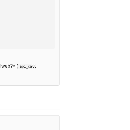
lweb?» (
api_call