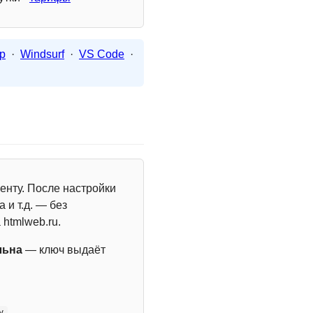
p
·
Windsurf
·
VS Code
·
енту. После настройки
 и т.д. — без
 htmlweb.ru.
льна
— ключ выдаёт
y