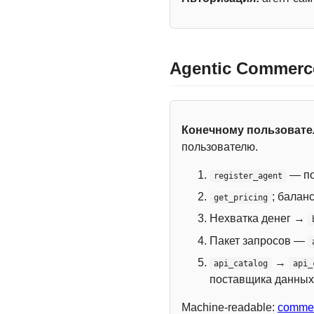
Agentic Commerc
Конечному пользоват
пользователю.
— по
register_agent
; балан
get_pricing
Нехватка денег →
Пакет запросов —
→
api_catalog
api_
поставщика данных
Machine-readable:
commer