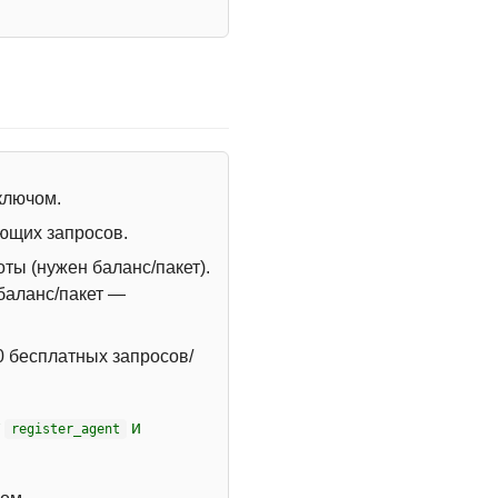
 ключом.
ющих запросов.
ты (нужен баланс/пакет).
 баланс/пакет —
 бесплатных запросов/
т
и
register_agent