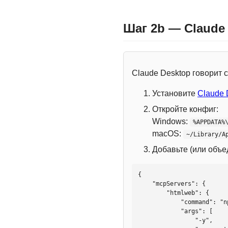
Шаг 2b — Claude
Claude Desktop говорит
Установите
Claude 
Откройте конфиг:
Windows:
%APPDATA%
macOS:
~/Library/A
Добавьте (или объ
{

    "mcpServers": {

        "htmlweb": {

            "command": "npx",

            "args": [

                "-y",
