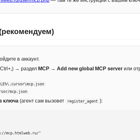
mlweb.ru/user/mcp.php
— там те же инструкции с вашим ключ
 (рекомендуем)
ойдите в аккаунт.
Ctrl+,) → раздел
MCP
→
Add new global MCP server
или от
ILE%\.cursor\mcp.json
rsor/mcp.json
з ключа
(агент сам вызовет
):
register_agent