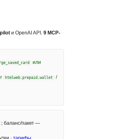
ilot
и OpenAI API.
9 MCP-
или
rge_saved_card
er
/
htmlweb.prepaid.wallet
; баланс/пакет —
утки ·
тарифы