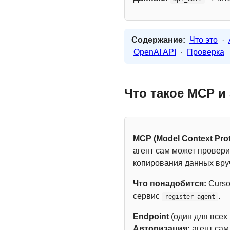
Содержание:
Что это
·
OpenAI API
·
Проверка
Что такое MCP и
MCP (Model Context Prot
агент сам может провери
копирования данных вру
Что понадобится:
Curso
сервис
.
register_agent
Endpoint
(один для всех
Авторизация:
агент са