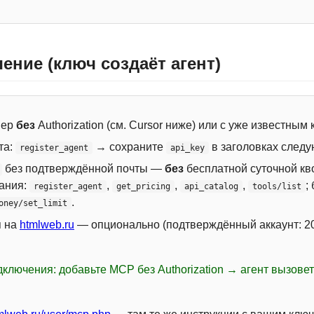
ение (ключ создаёт агент)
вер
без
Authorization (см. Cursor ниже) или с уже известным
та:
→ сохраните
в заголовках следу
register_agent
api_key
без подтверждённой почты —
без
бесплатной суточной кво
сания:
,
,
,
;
register_agent
get_pricing
api_catalog
tools/list
.
oney/set_limit
я на
htmlweb.ru
— опционально (подтверждённый аккаунт: 20
ключения: добавьте MCP без Authorization → агент вызове