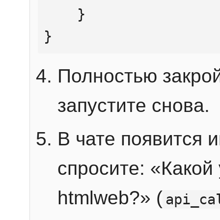
    }

}
Полностью закрой
запустите снова.
В чате появится 
спросите: «Какой
htmlweb?» (
api_ca