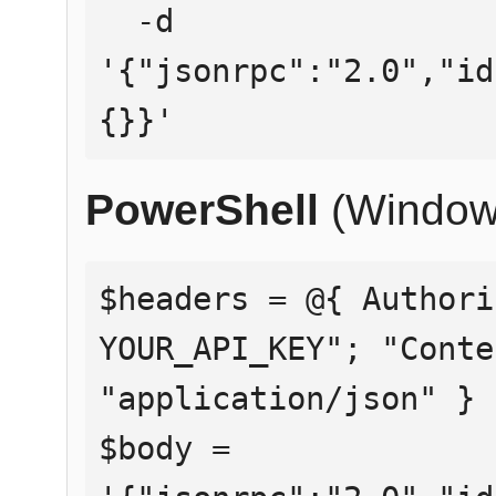
  -d 
'{"jsonrpc":"2.0","id
{}}'
PowerShell
(Window
$headers = @{ Authori
YOUR_API_KEY"; "Conte
"application/json" }

$body = 