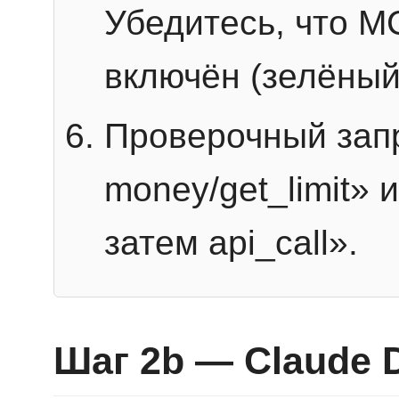
Убедитесь, что 
включён (зелёный
Проверочный запр
money/get_limit» 
затем api_call».
Шаг 2b — Claude 