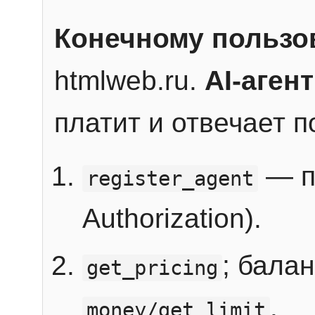
Конечному пользо
htmlweb.ru.
AI-агент
платит и отвечает 
— п
register_agent
Authorization).
; бала
get_pricing
.
money/get_limit