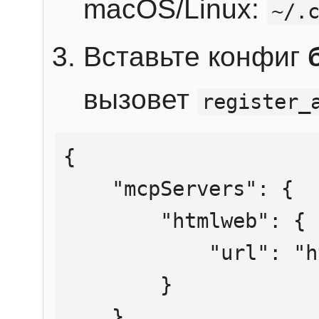
macOS/Linux:
~/.
Вставьте конфиг
вызовет
register_
{

    "mcpServers": {

        "htmlweb": {

            "url": "https://mcp.htmlweb.ru/"

        }

    }
