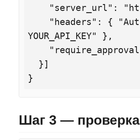
    "server_url": "https://mcp.htmlweb.ru/",

    "headers": { "Authorization": "Bearer 
YOUR_API_KEY" },

    "require_approval": "never"

  }]

}
Шаг 3 — проверка 