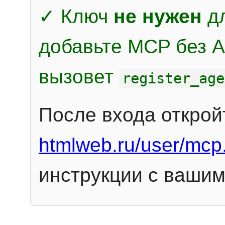
✓ Ключ
не нужен
дл
добавьте MCP без Au
вызовет
register_age
После входа открой
htmlweb.ru/user/mcp
инструкции с вашим