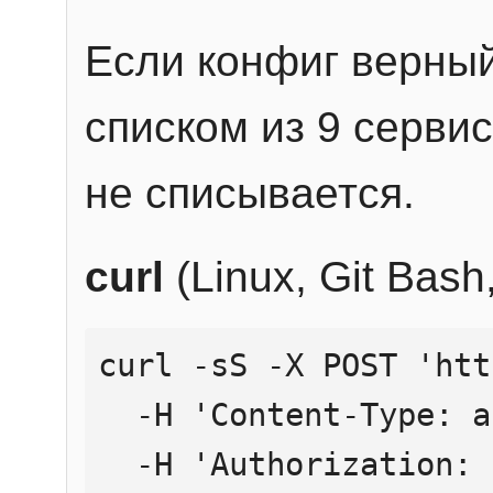
Если конфиг верный
списком из 9 сервис
не списывается.
curl
(Linux, Git Bas
curl -sS -X POST 'htt
  -H 'Content-Type: application/json' \

  -H 'Authorization: Bearer YOUR_API_KEY' \
