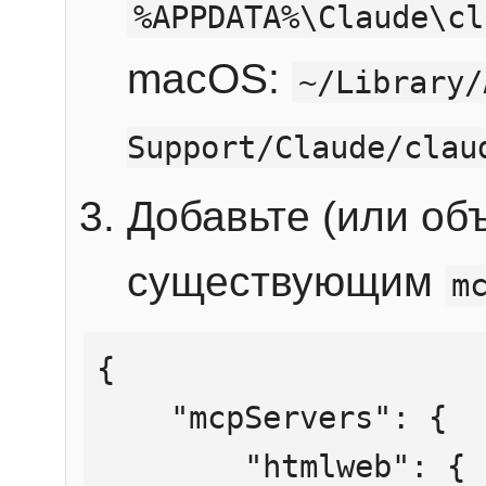
%APPDATA%\Claude\cl
macOS:
~/Library/
Support/Claude/clau
Добавьте (или об
существующим
m
{

    "mcpServers": {

        "htmlweb": {
