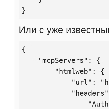
}
Или с уже известны
{

    "mcpServers": {

        "htmlweb": {

            "url": "https://mcp.htmlweb.ru/",

            "headers": {

                "Authorization": "Bearer 