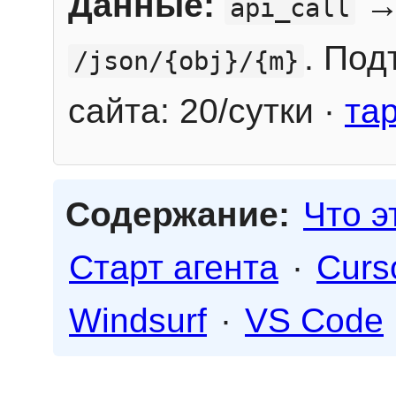
Данные:
→
api_call
. Под
/json/{obj}/{m}
сайта: 20/сутки ·
та
Содержание:
Что э
Старт агента
·
Curs
Windsurf
·
VS Code