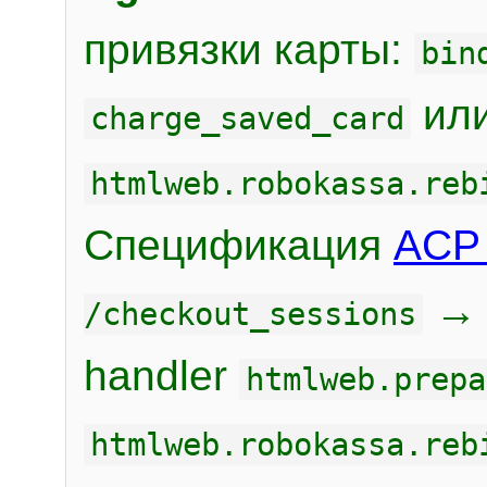
привязки карты:
bin
или
charge_saved_card
htmlweb.robokassa.reb
Спецификация
ACP 
/checkout_sessions
handler
htmlweb.prepa
htmlweb.robokassa.reb