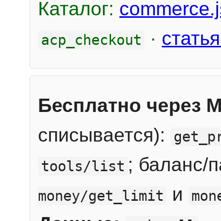
Каталог:
commerce.j
·
статья
acp_checkout
Бесплатно через 
списывается):
get_p
; баланс/
tools/list
и
money/get_limit
mon