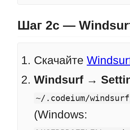
Шаг 2c — Windsur
Скачайте
Windsur
Windsurf → Sett
~/.codeium/windsurf
(Windows: