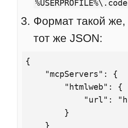
%USERPROFILE%\.code
Формат такой же, 
тот же JSON:
{

    "mcpServers": {

        "htmlweb": {

            "url": "https://mcp.htmlweb.ru/"

        }

    }
