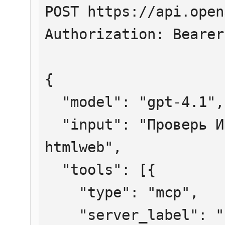
POST https://api.open
Authorization: Bearer
{

  "model": "gpt-4.1",

  "input": "Проверь ИНН 7707083893 через 
htmlweb",

  "tools": [{

    "type": "mcp",

    "server_label": "htmlweb",
