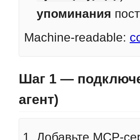
упоминания
пост
Machine-readable:
c
Шаг 1 — подключе
агент)
Добавьте MCP-се