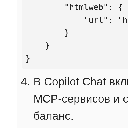
        "htmlweb": {

            "url": "https://mcp.htmlweb.ru/"

        }

    }

}
В Copilot Chat в
MCP-сервисов и 
баланс.