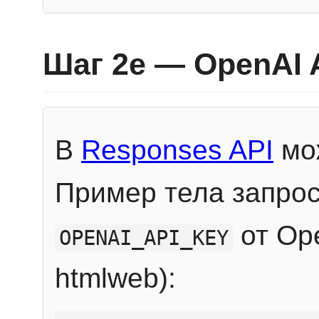
Шаг 2e — OpenAI 
В
Responses API
мож
Пример тела запрос
от Ope
OPENAI_API_KEY
htmlweb):