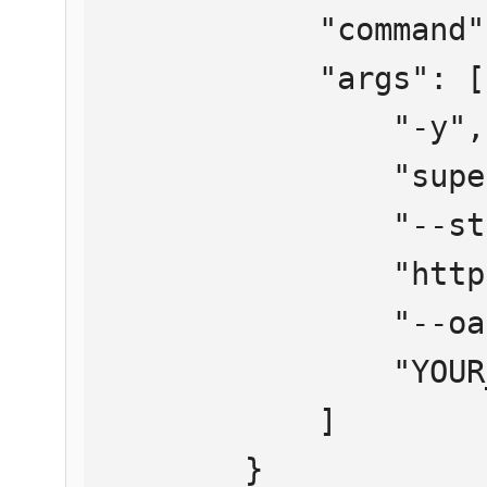
            "command": "npx",

            "args": [

                "-y",

                "supergateway",

                "--streamableHttp",

                "https://mcp.htmlweb.ru/",

                "--oauth2Bearer",

                "YOUR_API_KEY"

            ]

        }
