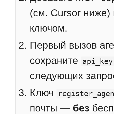
(см. Cursor ниже)
ключом.
Первый вызов аг
сохраните
api_key
следующих запро
Ключ
register_age
почты —
без
бесп