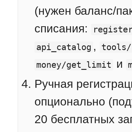
(нужен баланс/пак
списания:
registe
,
api_catalog
tools/
и
money/get_limit
Ручная регистра
опционально (под
20 бесплатных зап