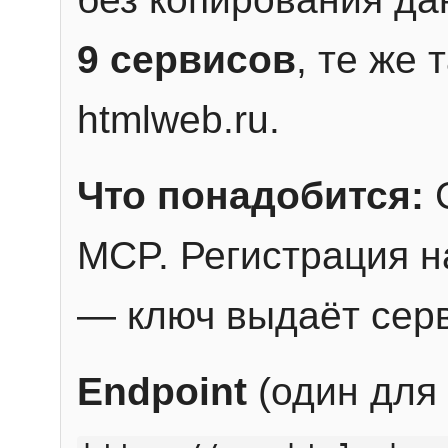
9 сервисов
, те же
htmlweb.ru.
Что понадобится:
C
MCP. Регистрация н
— ключ выдаёт сер
Endpoint
(один для 