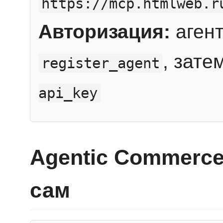
https://mcp.htmlweb.r
Авторизация:
агент
, зате
register_agent
api_key
Agentic Commerce
сам