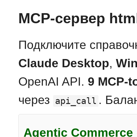
MCP-сервер htm
Подключите справоч
Claude Desktop
,
Win
OpenAI API.
9 MCP-t
через
. Бала
api_call
Agentic Commerce 