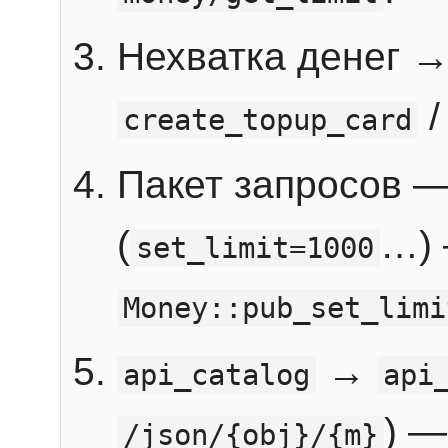
Нехватка денег 
create_topup_card
Пакет запросов 
(
…) 
set_limit=1000
Money::pub_set_limi
→
api_catalog
api
) —
/json/{obj}/{m}