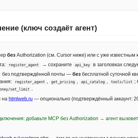
ение (ключ создаёт агент)
вер
без
Authorization (см. Cursor ниже) или с уже известным
та:
→ сохраните
в заголовках следу
register_agent
api_key
без подтверждённой почты —
без
бесплатной суточной кво
сания:
,
,
,
;
register_agent
get_pricing
api_catalog
tools/list
.
oney/set_limit
я на
htmlweb.ru
— опционально (подтверждённый аккаунт: 20
ключения: добавьте MCP без Authorization → агент вызове