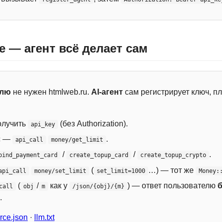
e — агент всё делает сам
елю
не нужен htmlweb.ru.
AI-агент
сам регистрирует ключ, пл
лучить
(без Authorization).
api_key
с —
.
api_call
money/get_limit
/
/
.
bind_payment_card
create_topup_card
create_topup_crypto
(
…) — тот же
api_call
money/set_limit
set_limit=1000
Money:
(
/
как у
) — ответ пользователю
call
obj
m
/json/{obj}/{m}
.
ce.json
·
llm.txt