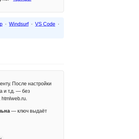
p
·
Windsurf
·
VS Code
·
енту. После настройки
 и т.д. — без
 htmlweb.ru.
льна
— ключ выдаёт
y