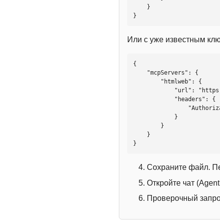
    }

}
Или с уже известным кл
{

    "mcpServers": {

        "htmlweb": {

            "url": "https://mcp.htmlweb.ru/",

            "headers": {

                "Authorization": "Bearer YOUR_API_KEY"

            }

        }

    }

}
Сохраните файл. П
Откройте чат (Agen
Проверочный запрос: