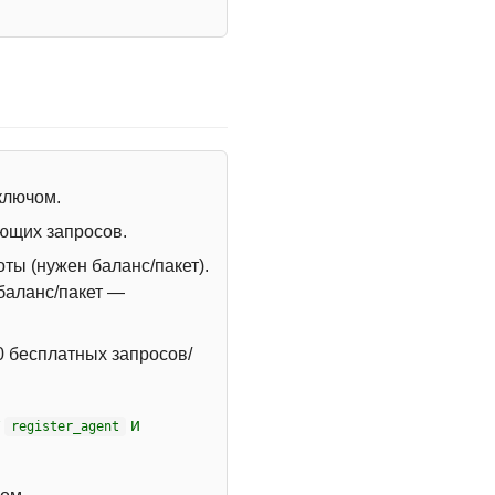
 ключом.
ющих запросов.
ты (нужен баланс/пакет).
 баланс/пакет —
 бесплатных запросов/
т
и
register_agent