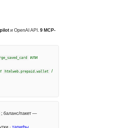
ilot
и OpenAI API.
9 MCP-
или
rge_saved_card
er
/
htmlweb.prepaid.wallet
; баланс/пакет —
утки ·
тарифы