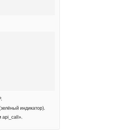
.
зелёный индикатор).
 api_call».