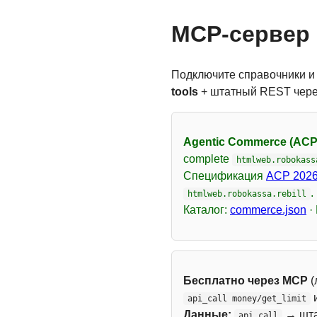
MCP-сервер 
Подключите справочники и
tools
+ штатный REST чер
Agentic Commerce (ACP
complete
htmlweb.robokass
Спецификация
ACP 2026
.
htmlweb.robokassa.rebill
Каталог:
commerce.json
·
Бесплатно через MCP
(
api_call money/get_limit
Данные:
→ шт
api_call