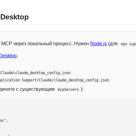
 Desktop
 с MCP через локальный процесс. Нужен
Node.js
(для
npx sup
Desktop
.
\Claude\claude_desktop_config.json
pplication Support/Claude/claude_desktop_config.json
едините с существующим
):
mcpServers