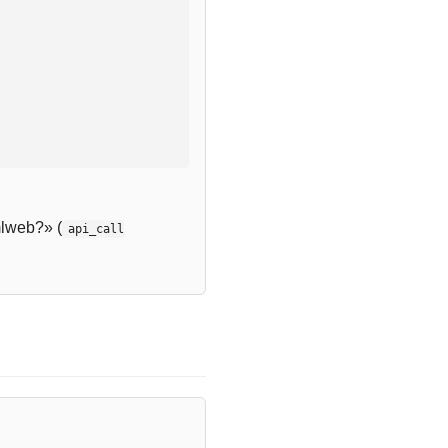
lweb?» (
api_call