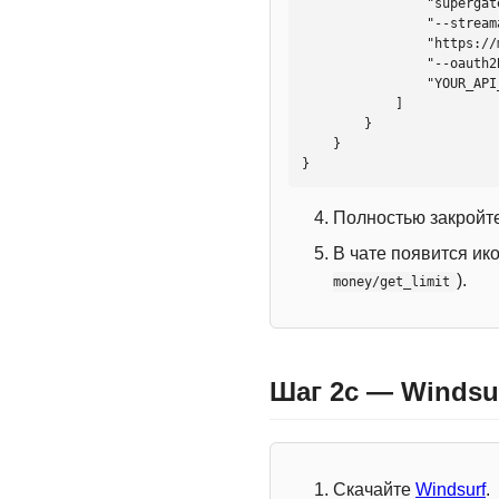
                "supergateway",

                "--streamableHttp",

                "https://mcp.htmlweb.ru/",

                "--oauth2Bearer",

                "YOUR_API_KEY"

            ]

        }

    }

}
Полностью закройте
В чате появится ик
).
money/get_limit
Шаг 2c — Windsu
Скачайте
Windsurf
.