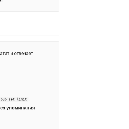
атит и отвечает
.
:pub_set_limit
без упоминания