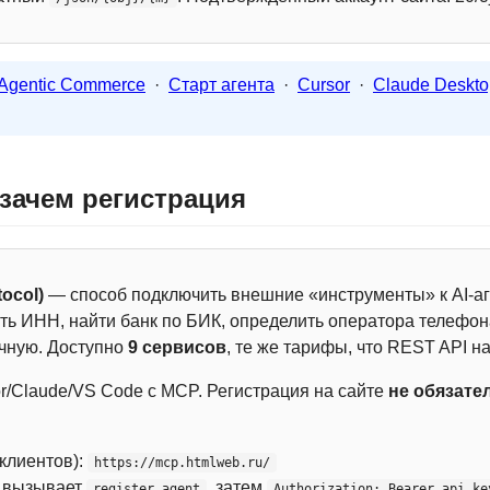
Agentic Commerce
·
Старт агента
·
Cursor
·
Claude Deskto
 зачем регистрация
ocol)
— способ подключить внешние «инструменты» к AI-аг
ть ИНН, найти банк по БИК, определить оператора телефона
чную. Доступно
9 сервисов
, те же тарифы, что REST API на
r/Claude/VS Code с MCP. Регистрация на сайте
не обязате
 клиентов):
https://mcp.htmlweb.ru/
м вызывает
, затем
register_agent
Authorization: Bearer api_ke