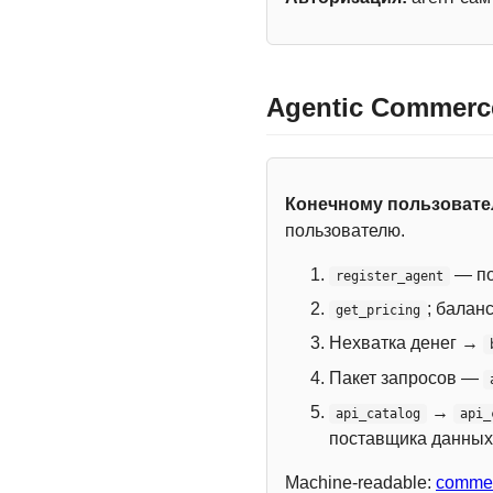
Agentic Commerc
Конечному пользоват
пользователю.
— по
register_agent
; балан
get_pricing
Нехватка денег →
Пакет запросов —
→
api_catalog
api_
поставщика данных
Machine-readable:
commer