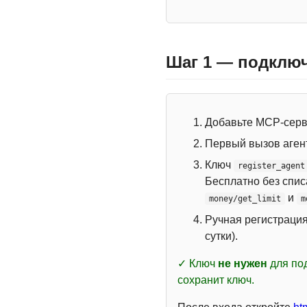
Шаг 1 — подключ
Добавьте MCP-сер
Первый вызов аген
Ключ
register_agent
Бесплатно без спи
и
money/get_limit
m
Ручная регистраци
сутки).
✓ Ключ
не нужен
для под
сохранит ключ.