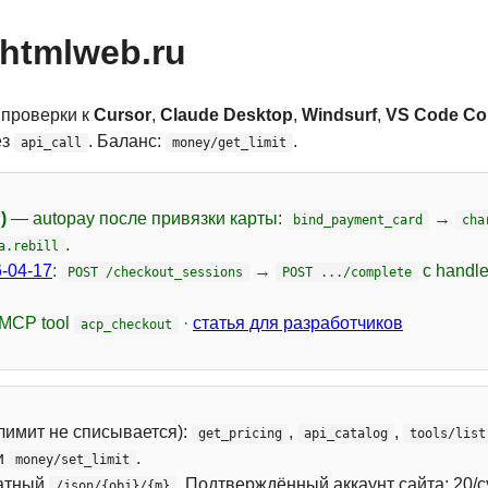
htmlweb.ru
 проверки к
Cursor
,
Claude Desktop
,
Windsurf
,
VS Code Cop
ез
. Баланс:
.
api_call
money/get_limit
)
— autopay после привязки карты:
→
bind_payment_card
cha
.
a.rebill
-04-17
:
→
с handl
POST /checkout_sessions
POST .../complete
 MCP tool
·
статья для разработчиков
acp_checkout
лимит не списывается):
,
,
get_pricing
api_catalog
tools/list
и
.
money/set_limit
атный
. Подтверждённый аккаунт сайта: 20/с
/json/{obj}/{m}