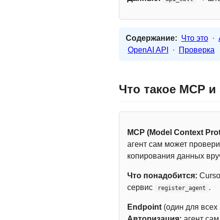
Содержание:
Что это
·
OpenAI API
·
Проверка
Что такое MCP и
MCP (Model Context Prot
агент сам может провери
копирования данных вру
Что понадобится:
Curso
сервис
.
register_agent
Endpoint
(один для всех
Авторизация:
агент са