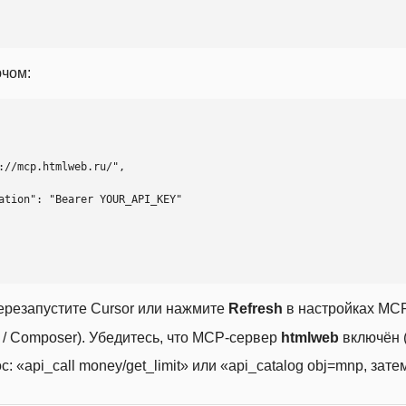
ючом:
ерезапустите Cursor или нажмите
Refresh
в настройках MCP
t / Composer). Убедитесь, что MCP-сервер
htmlweb
включён (
 «api_call money/get_limit» или «api_catalog obj=mnp, затем