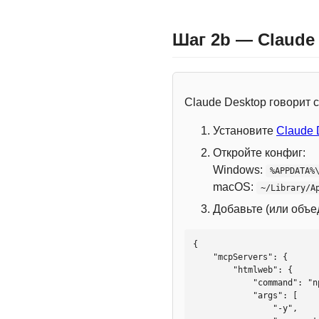
Шаг 2b — Claude
Claude Desktop говорит
Установите
Claude 
Откройте конфиг:
Windows:
%APPDATA%
macOS:
~/Library/A
Добавьте (или объ
{

    "mcpServers": {

        "htmlweb": {

            "command": "npx",

            "args": [

                "-y",
