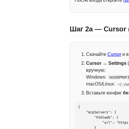
После входа откройте
ht
Шаг 2a — Cursor
Скачайте
Cursor
и в
Cursor → Settings
(
вручную:
Windows:
%USERPROF
macOS/Linux:
~/.cu
Вставьте конфиг
бе
{

    "mcpServers": {

        "htmlweb": {

            "url": "https://mcp.htmlweb.ru/"

        }
