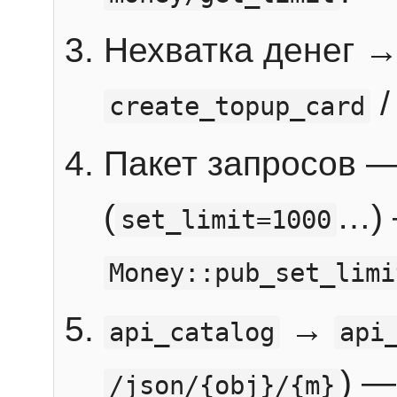
Нехватка денег 
create_topup_card
Пакет запросов 
(
…) 
set_limit=1000
Money::pub_set_limi
→
api_catalog
api
) —
/json/{obj}/{m}