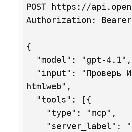
POST https://api.open
Authorization: Bearer
{

  "model": "gpt-4.1",

  "input": "Проверь ИНН 7707083893 через 
htmlweb",

  "tools": [{

    "type": "mcp",

    "server_label": "htmlweb",
