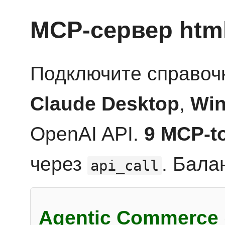
MCP-сервер htm
Подключите справоч
Claude Desktop
,
Win
OpenAI API.
9 MCP-t
через
. Бала
api_call
Agentic Commerce 