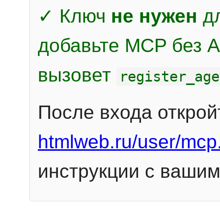
✓ Ключ
не нужен
дл
добавьте MCP без Au
вызовет
register_age
После входа открой
htmlweb.ru/user/mcp
инструкции с вашим