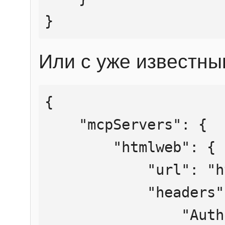
}
Или с уже известны
{

    "mcpServers": {

        "htmlweb": {

            "url": "https://mcp.htmlweb.ru/",

            "headers": {

                "Authorization": "Bearer 