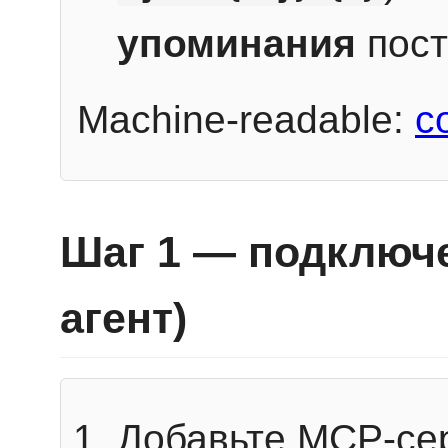
упоминания
пост
Machine-readable:
c
Шаг 1 — подключе
агент)
Добавьте MCP-се