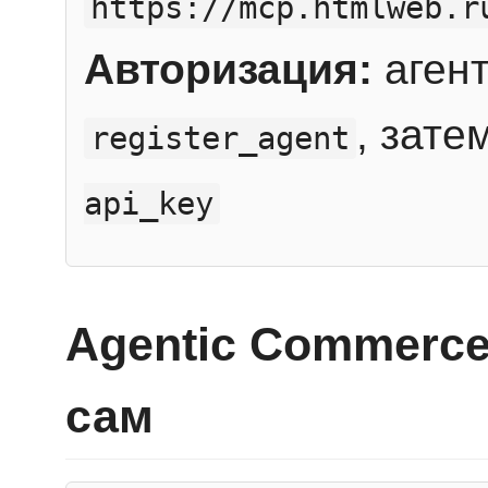
https://mcp.htmlweb.r
Авторизация:
агент
, зате
register_agent
api_key
Agentic Commerce
сам