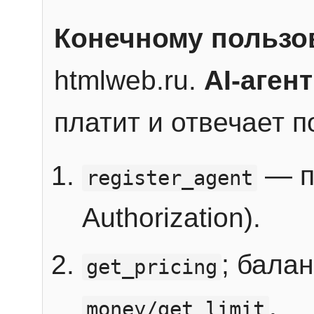
Конечному пользо
htmlweb.ru.
AI-агент
платит и отвечает 
— п
register_agent
Authorization).
; бала
get_pricing
.
money/get_limit