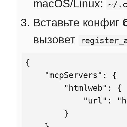
macOS/Linux:
~/.
Вставьте конфиг
вызовет
register_
{

    "mcpServers": {

        "htmlweb": {

            "url": "https://mcp.htmlweb.ru/"

        }

    }
