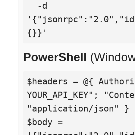
  -d 
'{"jsonrpc":"2.0","id
{}}'
PowerShell
(Window
$headers = @{ Authori
YOUR_API_KEY"; "Conte
"application/json" }

$body = 