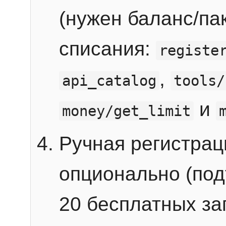
(нужен баланс/пак
списания:
registe
,
api_catalog
tools/
и
money/get_limit
Ручная регистра
опционально (под
20 бесплатных зап