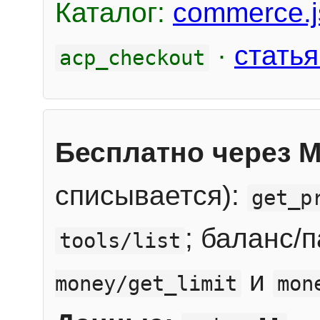
Каталог:
commerce.j
·
статья
acp_checkout
Бесплатно через 
списывается):
get_p
; баланс/
tools/list
и
money/get_limit
mon