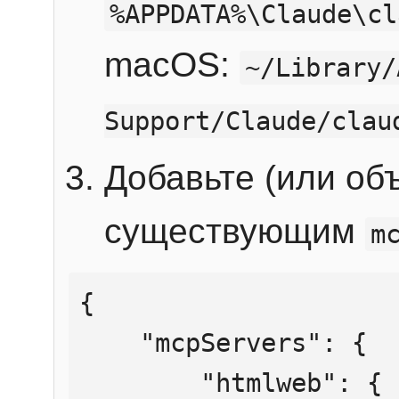
%APPDATA%\Claude\cl
macOS:
~/Library/
Support/Claude/clau
Добавьте (или об
существующим
m
{

    "mcpServers": {

        "htmlweb": {
