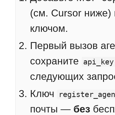
(см. Cursor ниже)
ключом.
Первый вызов аг
сохраните
api_key
следующих запро
Ключ
register_age
почты —
без
бесп