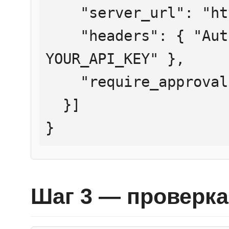
    "server_url": "https://mcp.htmlweb.ru/",

    "headers": { "Authorization": "Bearer 
YOUR_API_KEY" },

    "require_approval": "never"

  }]

}
Шаг 3 — проверка 