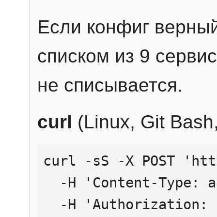
Если конфиг верный
списком из 9 сервис
не списывается.
curl
(Linux, Git Bas
curl -sS -X POST 'htt
  -H 'Content-Type: application/json' \

  -H 'Authorization: Bearer YOUR_API_KEY' \
