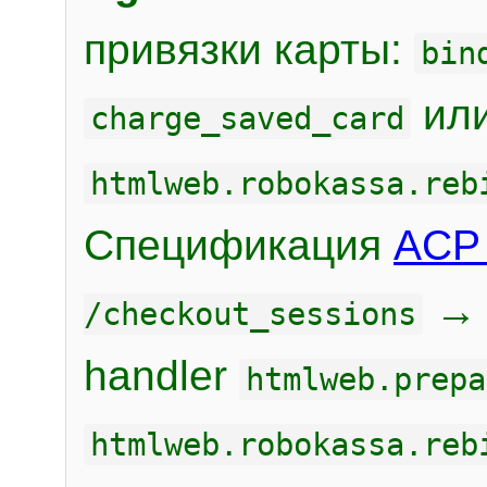
привязки карты:
bin
или
charge_saved_card
htmlweb.robokassa.reb
Спецификация
ACP 
/checkout_sessions
handler
htmlweb.prepa
htmlweb.robokassa.reb