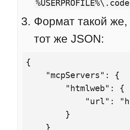
%USERPROFILE%\.code
Формат такой же, 
тот же JSON:
{

    "mcpServers": {

        "htmlweb": {

            "url": "https://mcp.htmlweb.ru/"

        }

    }
