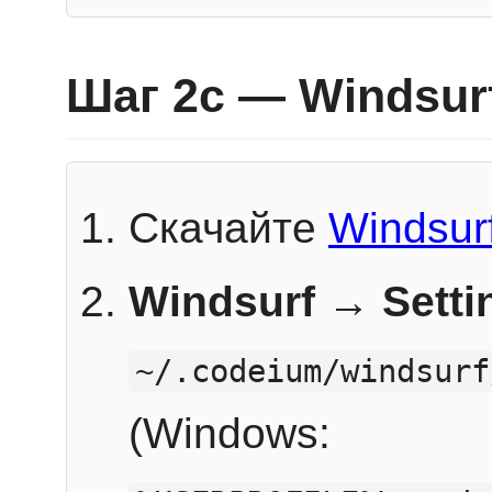
Шаг 2c — Windsur
Скачайте
Windsur
Windsurf → Sett
~/.codeium/windsurf
(Windows: