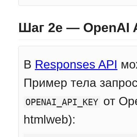
Шаг 2e — OpenAI 
В
Responses API
мож
Пример тела запрос
от Ope
OPENAI_API_KEY
htmlweb):