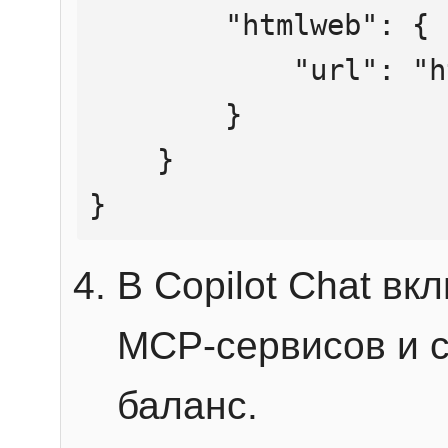
        "htmlweb": {

            "url": "https://mcp.htmlweb.ru/"

        }

    }

}
В Copilot Chat в
MCP-сервисов и 
баланс.