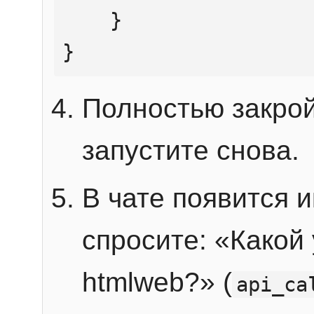
    }

}
Полностью закрой
запустите снова.
В чате появится 
спросите: «Какой
htmlweb?» (
api_ca