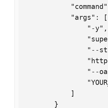
            "command": "npx",

            "args": [

                "-y",

                "supergateway",

                "--streamableHttp",

                "https://mcp.htmlweb.ru/",

                "--oauth2Bearer",

                "YOUR_API_KEY"

            ]

        }
