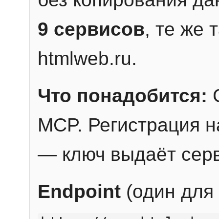
9 сервисов
, те же
htmlweb.ru.
Что понадобится:
C
MCP. Регистрация н
— ключ выдаёт сер
Endpoint
(один для 