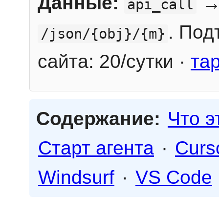
Данные:
→
api_call
. Под
/json/{obj}/{m}
сайта: 20/сутки ·
та
Содержание:
Что э
Старт агента
·
Curs
Windsurf
·
VS Code