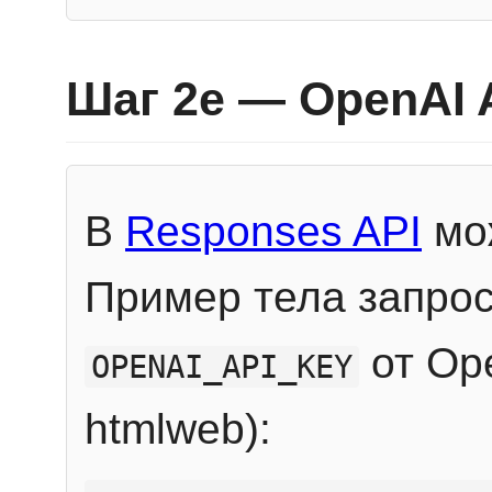
Шаг 2e — OpenAI 
В
Responses API
мож
Пример тела запрос
от Ope
OPENAI_API_KEY
htmlweb):