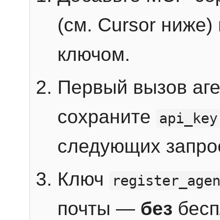
(см. Cursor ниже)
ключом.
Первый вызов аг
сохраните
api_key
следующих запро
Ключ
register_age
почты —
без
бесп