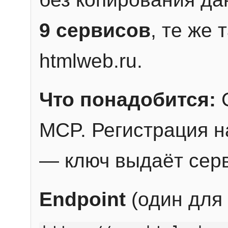
9 сервисов
, те же
htmlweb.ru.
Что понадобится:
C
MCP. Регистрация н
— ключ выдаёт сер
Endpoint
(один для 