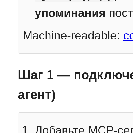
упоминания
пост
Machine-readable:
c
Шаг 1 — подключе
агент)
Добавьте MCP-се