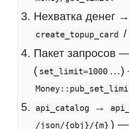
Нехватка денег 
create_topup_card
Пакет запросов 
(
…) 
set_limit=1000
Money::pub_set_limi
→
api_catalog
api
) —
/json/{obj}/{m}