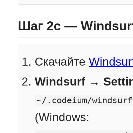
Шаг 2c — Windsur
Скачайте
Windsur
Windsurf → Sett
~/.codeium/windsurf
(Windows: