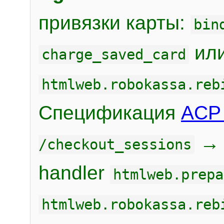
привязки карты:
bin
или
charge_saved_card
htmlweb.robokassa.reb
Спецификация
ACP 
/checkout_sessions
handler
htmlweb.prepa
htmlweb.robokassa.reb