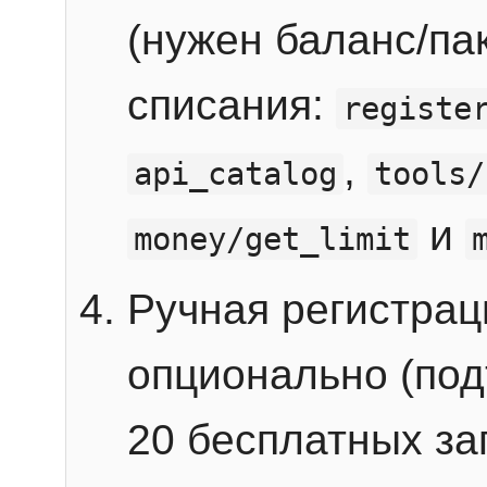
(нужен баланс/пак
списания:
registe
,
api_catalog
tools/
и
money/get_limit
Ручная регистра
опционально (под
20 бесплатных зап