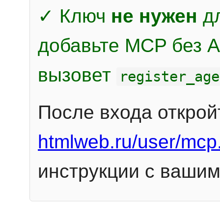
✓ Ключ
не нужен
дл
добавьте MCP без Au
вызовет
register_age
После входа открой
htmlweb.ru/user/mcp
инструкции с вашим