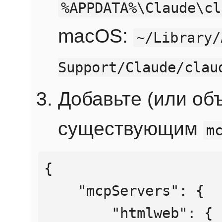
%APPDATA%\Claude\cl
macOS:
~/Library/
Support/Claude/clau
Добавьте (или об
существующим
m
{

    "mcpServers": {

        "htmlweb": {
