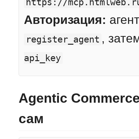
https://mcp.htmlweb.r
Авторизация:
агент
, зате
register_agent
api_key
Agentic Commerce
сам