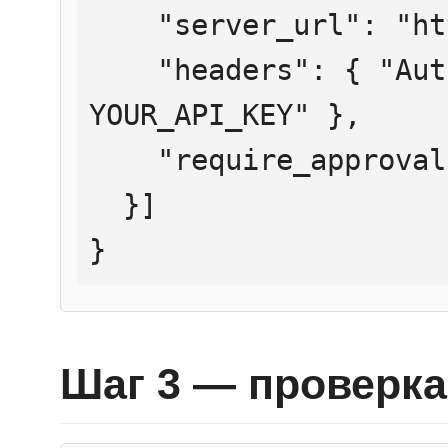
    "server_url": "https://mcp.htmlweb.ru/",

    "headers": { "Authorization": "Bearer 
YOUR_API_KEY" },

    "require_approval": "never"

  }]

}
Шаг 3 — проверка 