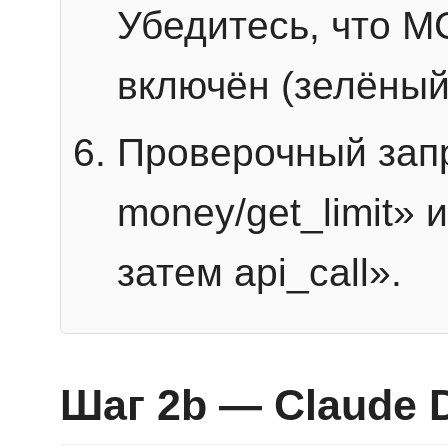
Убедитесь, что 
включён (зелёный
Проверочный запр
money/get_limit» 
затем api_call».
Шаг 2b — Claude 