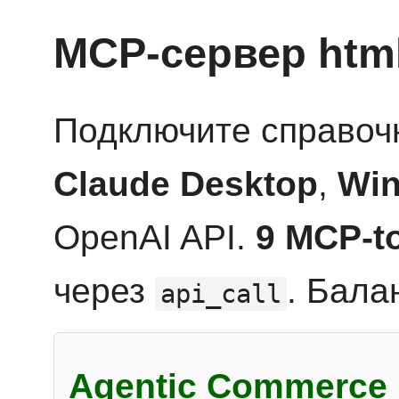
MCP-сервер htm
Подключите справоч
Claude Desktop
,
Win
OpenAI API.
9 MCP-t
через
. Бала
api_call
Agentic Commerce 