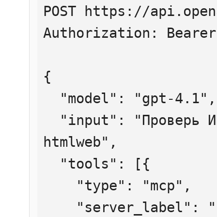
POST https://api.open
Authorization: Bearer
{

  "model": "gpt-4.1",

  "input": "Проверь ИНН 7707083893 через 
htmlweb",

  "tools": [{

    "type": "mcp",

    "server_label": "htmlweb",
