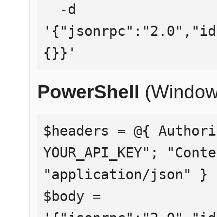
  -d 
'{"jsonrpc":"2.0","id
{}}'
PowerShell
(Window
$headers = @{ Authori
YOUR_API_KEY"; "Conte
"application/json" }

$body = 