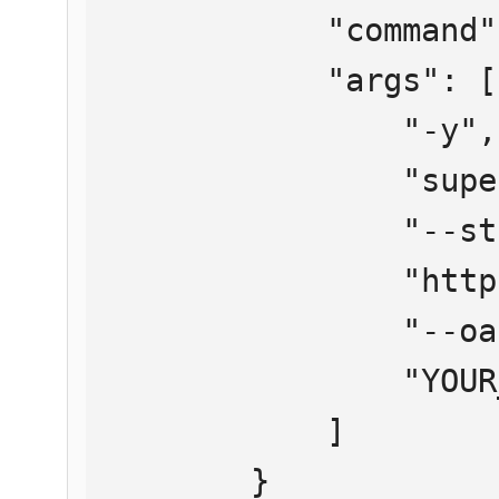
            "command": "npx",

            "args": [

                "-y",

                "supergateway",

                "--streamableHttp",

                "https://mcp.htmlweb.ru/",

                "--oauth2Bearer",

                "YOUR_API_KEY"

            ]

        }
