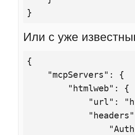
}
Или с уже известны
{

    "mcpServers": {

        "htmlweb": {

            "url": "https://mcp.htmlweb.ru/",

            "headers": {

                "Authorization": "Bearer 