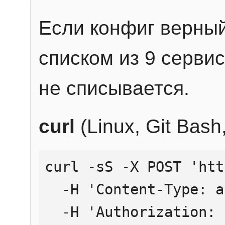
Если конфиг верный
списком из 9 сервис
не списывается.
curl
(Linux, Git Bas
curl -sS -X POST 'htt
  -H 'Content-Type: application/json' \

  -H 'Authorization: Bearer YOUR_API_KEY' \
