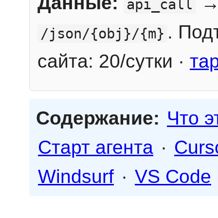
Данные:
→
api_call
. Под
/json/{obj}/{m}
сайта: 20/сутки ·
та
Содержание:
Что э
Старт агента
·
Curs
Windsurf
·
VS Code