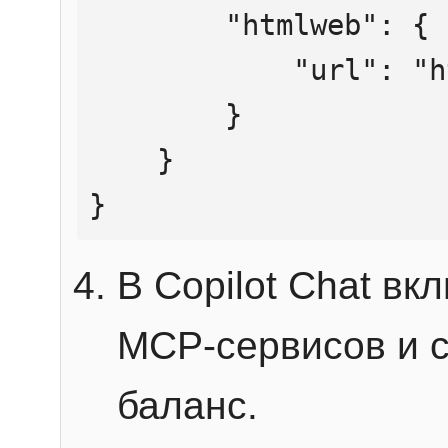
        "htmlweb": {

            "url": "https://mcp.htmlweb.ru/"

        }

    }

}
В Copilot Chat в
MCP-сервисов и 
баланс.