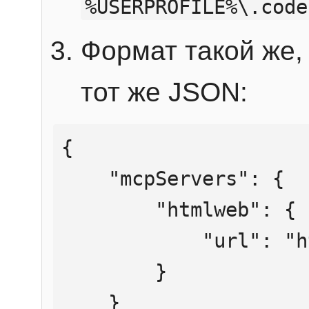
%USERPROFILE%\.code
Формат такой же, 
тот же JSON:
{

    "mcpServers": {

        "htmlweb": {

            "url": "https://mcp.htmlweb.ru/"

        }

    }
