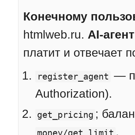
Конечному пользо
htmlweb.ru.
AI-агент
платит и отвечает 
— п
register_agent
Authorization).
; бала
get_pricing
.
money/get_limit