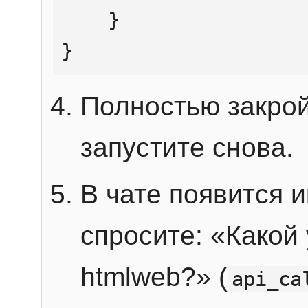
    }

}
Полностью закрой
запустите снова.
В чате появится 
спросите: «Какой
htmlweb?» (
api_ca