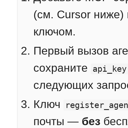
(см. Cursor ниже)
ключом.
Первый вызов аг
сохраните
api_key
следующих запро
Ключ
register_age
почты —
без
бесп