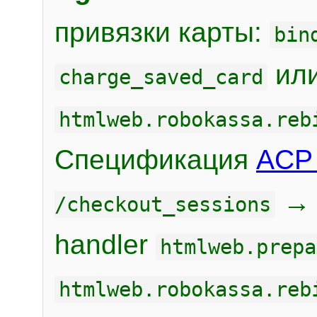
привязки карты:
bin
или
charge_saved_card
htmlweb.robokassa.reb
Спецификация
ACP 
/checkout_sessions
handler
htmlweb.prepa
htmlweb.robokassa.reb