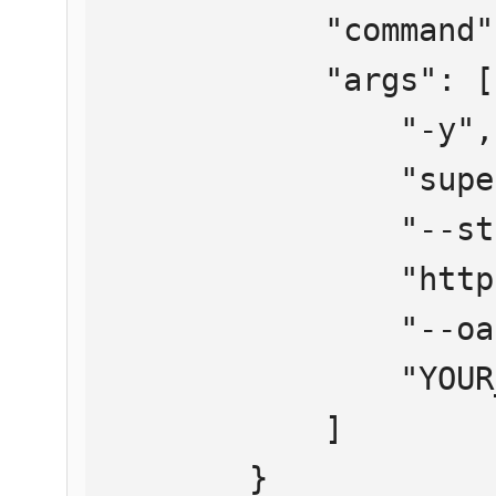
            "command": "npx",

            "args": [

                "-y",

                "supergateway",

                "--streamableHttp",

                "https://mcp.htmlweb.ru/",

                "--oauth2Bearer",

                "YOUR_API_KEY"

            ]

        }
