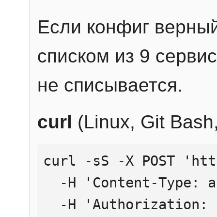
Если конфиг верный
списком из 9 сервис
не списывается.
curl
(Linux, Git Bas
curl -sS -X POST 'htt
  -H 'Content-Type: application/json' \

  -H 'Authorization: Bearer YOUR_API_KEY' \
