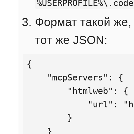
%USERPROFILE%\.code
Формат такой же, 
тот же JSON:
{

    "mcpServers": {

        "htmlweb": {

            "url": "https://mcp.htmlweb.ru/"

        }

    }
