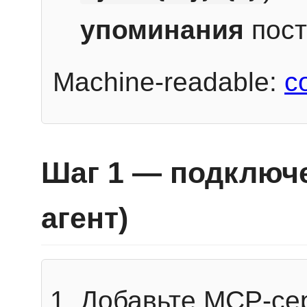
упоминания
пост
Machine-readable:
c
Шаг 1 — подключе
агент)
Добавьте MCP-се