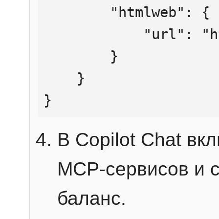
        "htmlweb": {

            "url": "https://mcp.htmlweb.ru/"

        }

    }

}
В Copilot Chat в
MCP-сервисов и 
баланс.