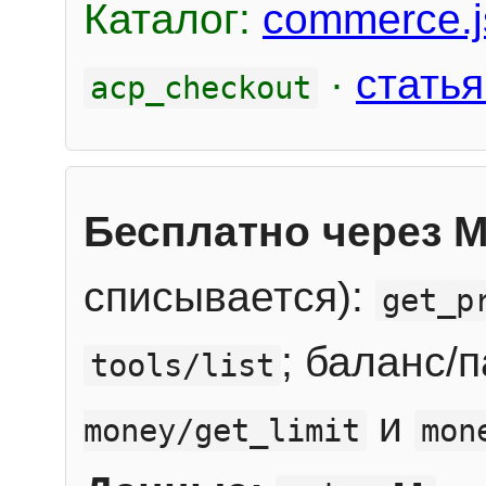
Каталог:
commerce.j
·
статья
acp_checkout
Бесплатно через 
списывается):
get_p
; баланс/
tools/list
и
money/get_limit
mon