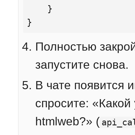
    }

}
Полностью закрой
запустите снова.
В чате появится 
спросите: «Какой
htmlweb?» (
api_ca