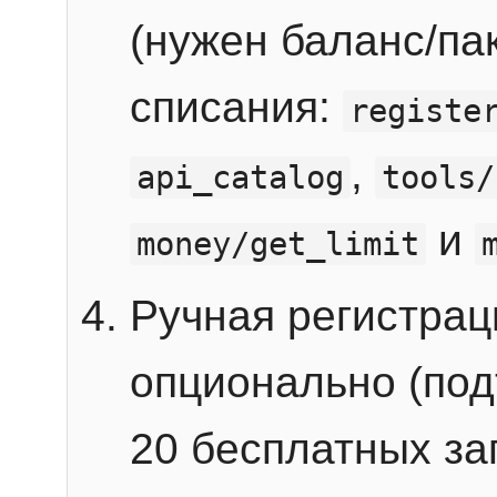
(нужен баланс/пак
списания:
registe
,
api_catalog
tools/
и
money/get_limit
Ручная регистра
опционально (под
20 бесплатных зап