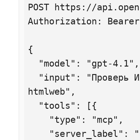
POST https://api.open
Authorization: Bearer
{

  "model": "gpt-4.1",

  "input": "Проверь ИНН 7707083893 через 
htmlweb",

  "tools": [{

    "type": "mcp",

    "server_label": "htmlweb",
