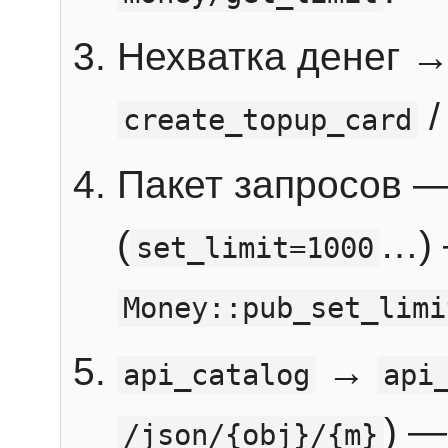
Нехватка денег 
create_topup_card
Пакет запросов 
(
…) 
set_limit=1000
Money::pub_set_limi
→
api_catalog
api
) —
/json/{obj}/{m}