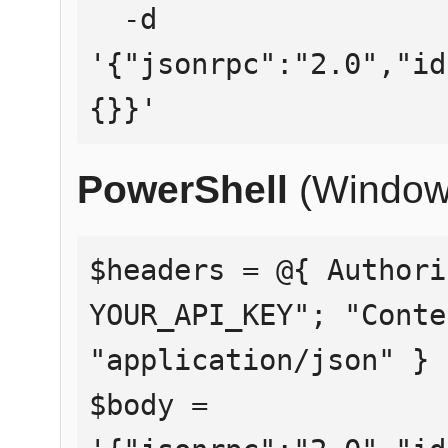
  -d 
'{"jsonrpc":"2.0","id
{}}'
PowerShell
(Window
$headers = @{ Authori
YOUR_API_KEY"; "Conte
"application/json" }

$body = 