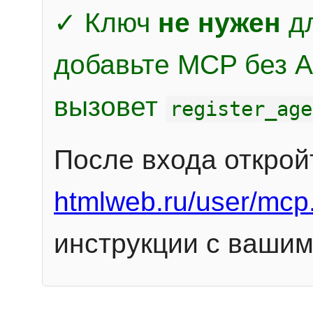
✓ Ключ
не нужен
дл
добавьте MCP без Au
вызовет
register_age
После входа открой
htmlweb.ru/user/mcp
инструкции с вашим