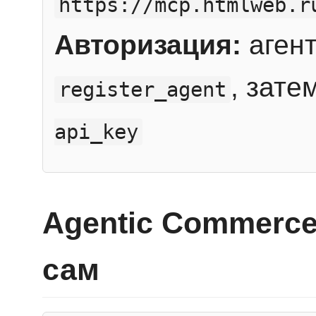
https://mcp.htmlweb.r
Авторизация:
агент
, зате
register_agent
api_key
Agentic Commerce
сам