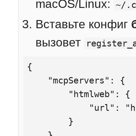
macOS/Linux:
~/.
Вставьте конфиг
вызовет
register_
{

    "mcpServers": {

        "htmlweb": {

            "url": "https://mcp.htmlweb.ru/"

        }

    }
