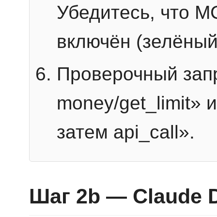
Убедитесь, что 
включён (зелёный
Проверочный запр
money/get_limit» 
затем api_call».
Шаг 2b — Claude 