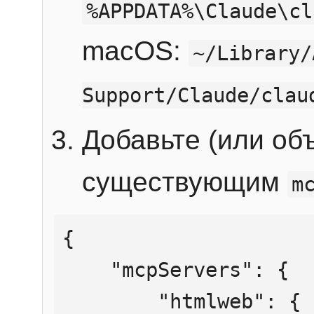
%APPDATA%\Claude\cl
macOS:
~/Library/
Support/Claude/clau
Добавьте (или об
существующим
m
{

    "mcpServers": {

        "htmlweb": {
