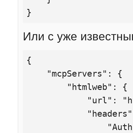
}
Или с уже известны
{

    "mcpServers": {

        "htmlweb": {

            "url": "https://mcp.htmlweb.ru/",

            "headers": {

                "Authorization": "Bearer 