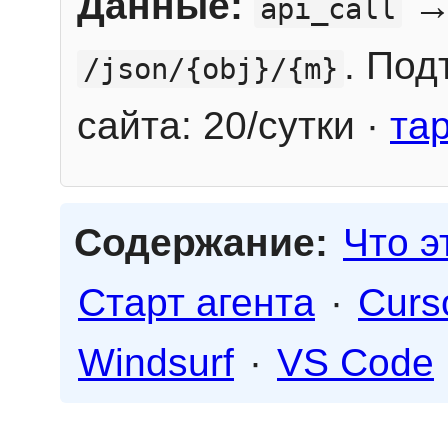
Данные:
→
api_call
. Под
/json/{obj}/{m}
сайта: 20/сутки ·
та
Содержание:
Что э
Старт агента
·
Curs
Windsurf
·
VS Code