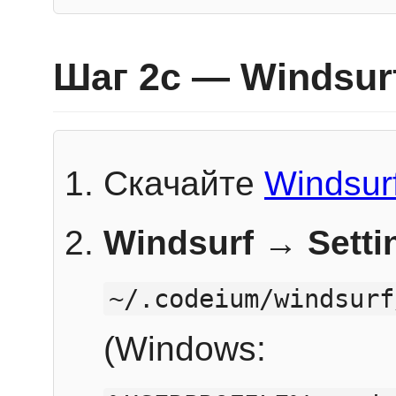
Шаг 2c — Windsur
Скачайте
Windsur
Windsurf → Sett
~/.codeium/windsurf
(Windows: