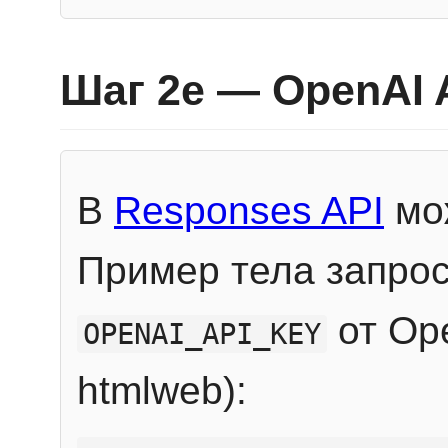
Шаг 2e — OpenAI 
В
Responses API
мож
Пример тела запрос
от Ope
OPENAI_API_KEY
htmlweb):