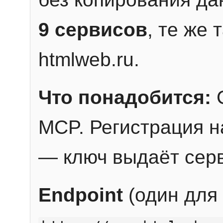
9 сервисов
, те же
htmlweb.ru.
Что понадобится:
C
MCP. Регистрация н
— ключ выдаёт сер
Endpoint
(один для 