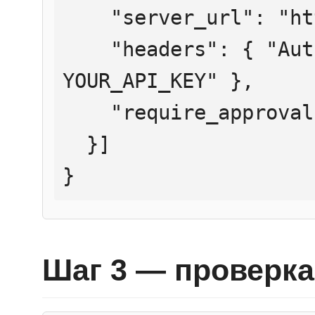
    "server_url": "https://mcp.htmlweb.ru/",

    "headers": { "Authorization": "Bearer 
YOUR_API_KEY" },

    "require_approval": "never"

  }]

}
Шаг 3 — проверка 