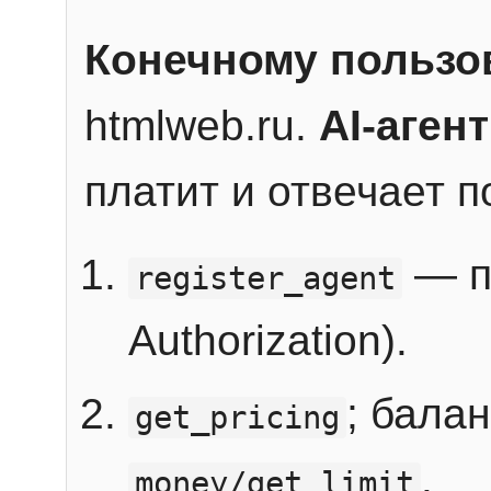
Конечному пользо
htmlweb.ru.
AI-агент
платит и отвечает 
— п
register_agent
Authorization).
; бала
get_pricing
.
money/get_limit