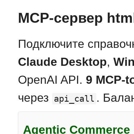
MCP-сервер htm
Подключите справоч
Claude Desktop
,
Win
OpenAI API.
9 MCP-t
через
. Бала
api_call
Agentic Commerce 