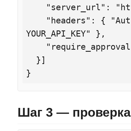
    "server_url": "https://mcp.htmlweb.ru/",

    "headers": { "Authorization": "Bearer 
YOUR_API_KEY" },

    "require_approval": "never"

  }]

}
Шаг 3 — проверка 