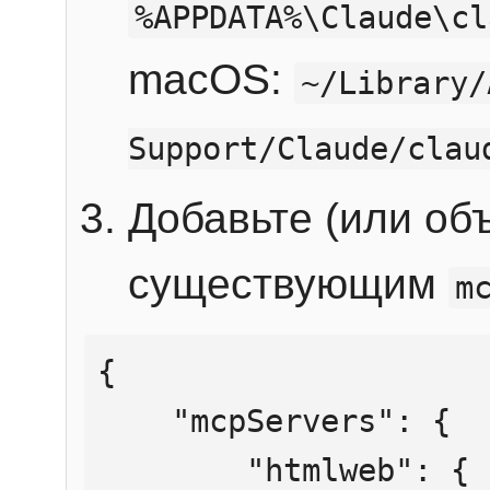
%APPDATA%\Claude\cl
macOS:
~/Library/
Support/Claude/clau
Добавьте (или об
существующим
m
{

    "mcpServers": {

        "htmlweb": {
