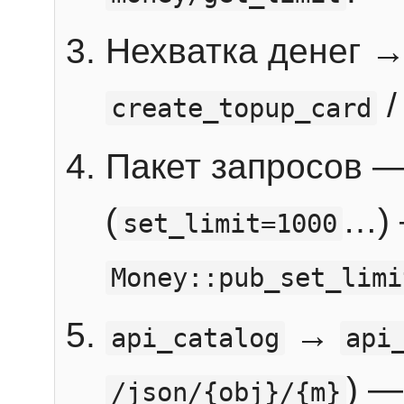
Нехватка денег 
create_topup_card
Пакет запросов 
(
…) 
set_limit=1000
Money::pub_set_limi
→
api_catalog
api
) —
/json/{obj}/{m}