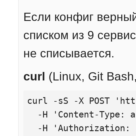
Если конфиг верный
списком из 9 сервис
не списывается.
curl
(Linux, Git Bas
curl -sS -X POST 'htt
  -H 'Content-Type: application/json' \

  -H 'Authorization: Bearer YOUR_API_KEY' \
