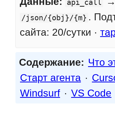
Данные:
→
api_call
. Под
/json/{obj}/{m}
сайта: 20/сутки ·
та
Содержание:
Что э
Старт агента
·
Curs
Windsurf
·
VS Code