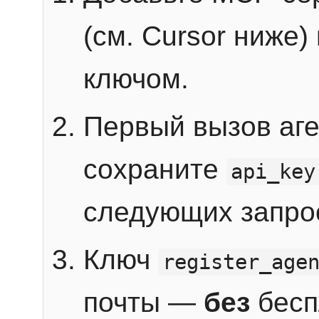
(см. Cursor ниже)
ключом.
Первый вызов аг
сохраните
api_key
следующих запро
Ключ
register_age
почты —
без
бесп