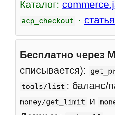
Каталог:
commerce.j
·
статья
acp_checkout
Бесплатно через 
списывается):
get_p
; баланс/
tools/list
и
money/get_limit
mon