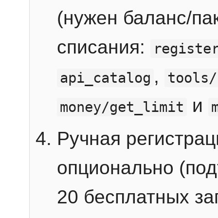
(нужен баланс/пак
списания:
registe
,
api_catalog
tools/
и
money/get_limit
Ручная регистра
опционально (под
20 бесплатных зап