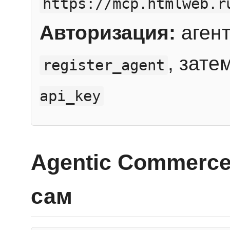
https://mcp.htmlweb.r
Авторизация:
агент
, зате
register_agent
api_key
Agentic Commerce
сам