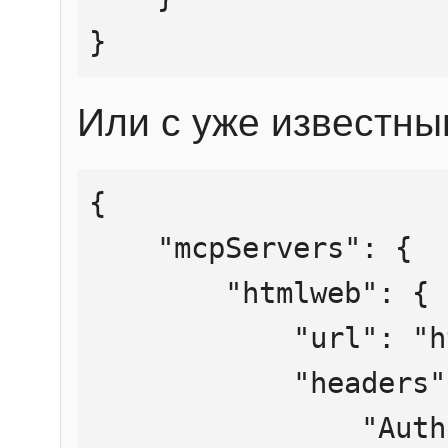
}
Или с уже известны
{

    "mcpServers": {

        "htmlweb": {

            "url": "https://mcp.htmlweb.ru/",

            "headers": {

                "Authorization": "Bearer 