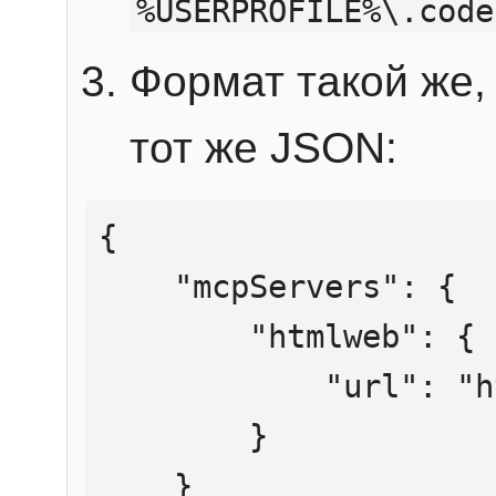
%USERPROFILE%\.code
Формат такой же, 
тот же JSON:
{

    "mcpServers": {

        "htmlweb": {

            "url": "https://mcp.htmlweb.ru/"

        }

    }
