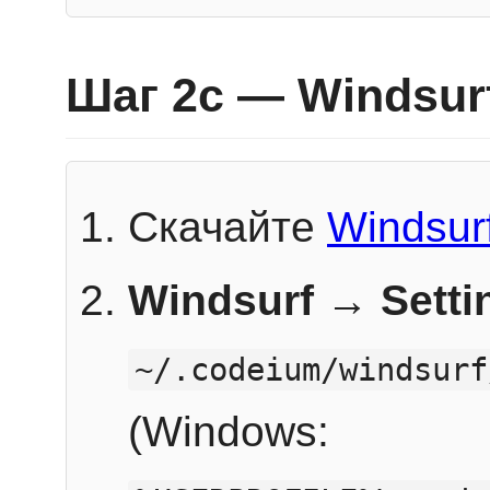
Шаг 2c — Windsur
Скачайте
Windsur
Windsurf → Sett
~/.codeium/windsurf
(Windows: