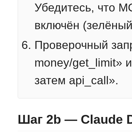
Убедитесь, что 
включён (зелёный
Проверочный запр
money/get_limit» 
затем api_call».
Шаг 2b — Claude 