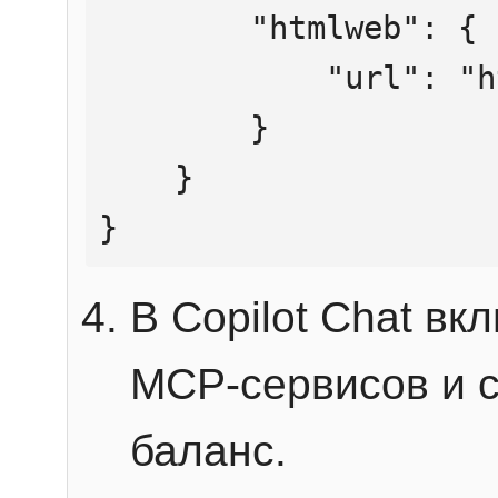
        "htmlweb": {

            "url": "https://mcp.htmlweb.ru/"

        }

    }

}
В Copilot Chat в
MCP-сервисов и 
баланс.