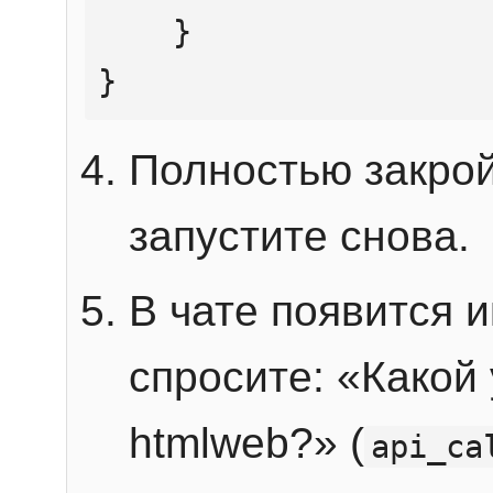
    }

}
Полностью закрой
запустите снова.
В чате появится 
спросите: «Какой
htmlweb?» (
api_ca