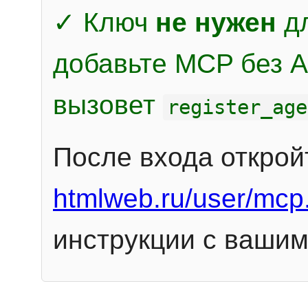
✓ Ключ
не нужен
дл
добавьте MCP без Au
вызовет
register_age
После входа открой
htmlweb.ru/user/mcp
инструкции с вашим