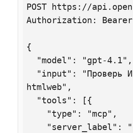
POST https://api.open
Authorization: Bearer
{

  "model": "gpt-4.1",

  "input": "Проверь ИНН 7707083893 через 
htmlweb",

  "tools": [{

    "type": "mcp",

    "server_label": "htmlweb",
