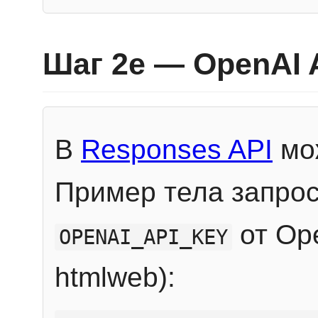
Шаг 2e — OpenAI 
В
Responses API
мож
Пример тела запрос
от Ope
OPENAI_API_KEY
htmlweb):