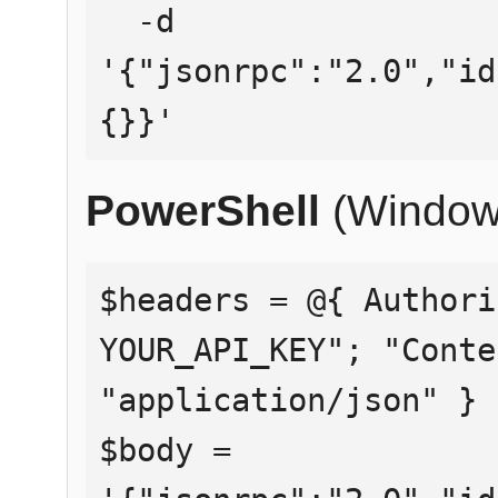
  -d 
'{"jsonrpc":"2.0","id
{}}'
PowerShell
(Window
$headers = @{ Authori
YOUR_API_KEY"; "Conte
"application/json" }

$body = 