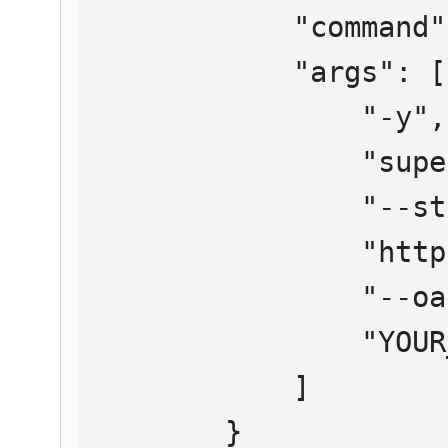
            "command": "npx",

            "args": [

                "-y",

                "supergateway",

                "--streamableHttp",

                "https://mcp.htmlweb.ru/",

                "--oauth2Bearer",

                "YOUR_API_KEY"

            ]

        }
