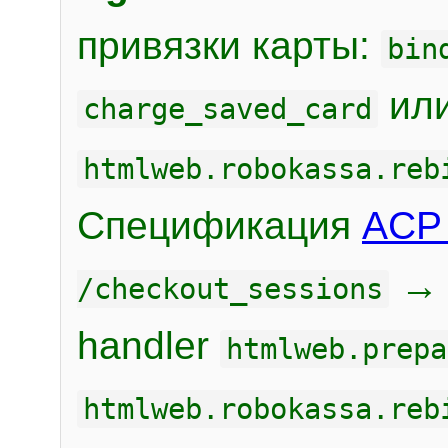
привязки карты:
bin
или
charge_saved_card
htmlweb.robokassa.reb
Спецификация
ACP 
/checkout_sessions
handler
htmlweb.prepa
htmlweb.robokassa.reb