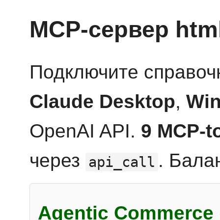
MCP-сервер htm
Подключите справоч
Claude Desktop
,
Win
OpenAI API.
9 MCP-t
через
. Бала
api_call
Agentic Commerce 