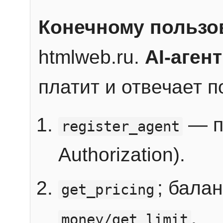
Конечному пользо
htmlweb.ru.
AI-агент
платит и отвечает 
— п
register_agent
Authorization).
; бала
get_pricing
.
money/get_limit