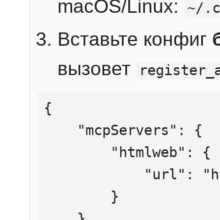
macOS/Linux:
~/.
Вставьте конфиг
вызовет
register_
{

    "mcpServers": {

        "htmlweb": {

            "url": "https://mcp.htmlweb.ru/"

        }

    }
