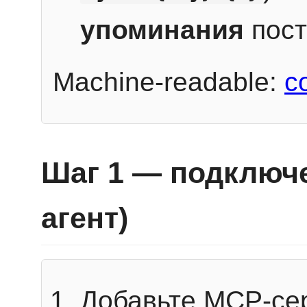
упоминания
пост
Machine-readable:
c
Шаг 1 — подключе
агент)
Добавьте MCP-се