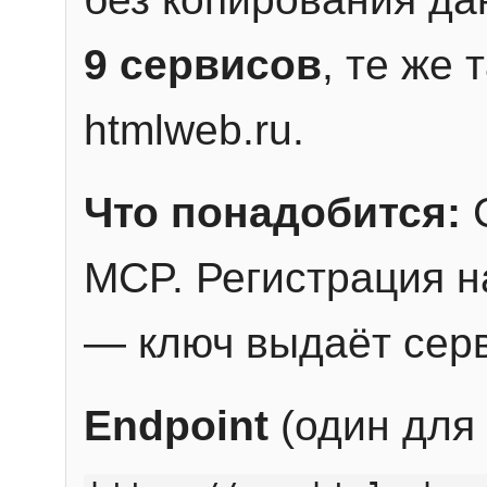
9 сервисов
, те же
htmlweb.ru.
Что понадобится:
C
MCP. Регистрация н
— ключ выдаёт сер
Endpoint
(один для 