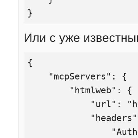
}
Или с уже известны
{

    "mcpServers": {

        "htmlweb": {

            "url": "https://mcp.htmlweb.ru/",

            "headers": {

                "Authorization": "Bearer 