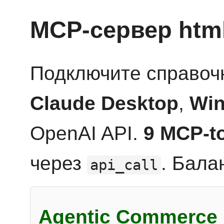
MCP-сервер htm
Подключите справоч
Claude Desktop
,
Win
OpenAI API.
9 MCP-t
через
. Бала
api_call
Agentic Commerce 