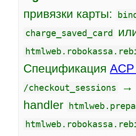
привязки карты:
bin
или
charge_saved_card
htmlweb.robokassa.reb
Спецификация
ACP 
/checkout_sessions
handler
htmlweb.prepa
htmlweb.robokassa.reb