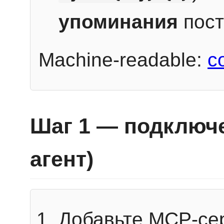
упоминания
пост
Machine-readable:
c
Шаг 1 — подключе
агент)
Добавьте MCP-се