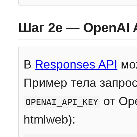
Шаг 2e — OpenAI 
В
Responses API
мож
Пример тела запрос
от Ope
OPENAI_API_KEY
htmlweb):