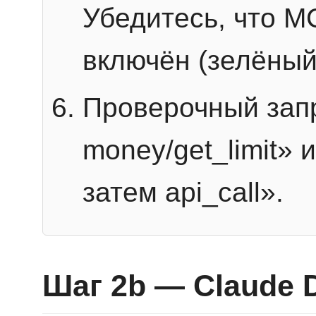
Убедитесь, что 
включён (зелёный
Проверочный запр
money/get_limit» 
затем api_call».
Шаг 2b — Claude 