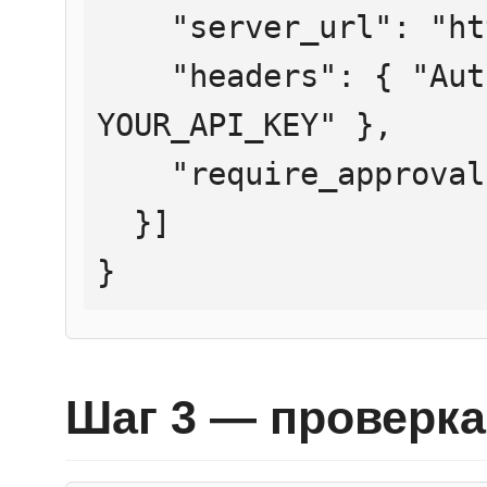
    "server_url": "https://mcp.htmlweb.ru/",

    "headers": { "Authorization": "Bearer 
YOUR_API_KEY" },

    "require_approval": "never"

  }]

}
Шаг 3 — проверка 