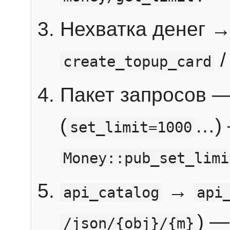
Нехватка денег 
create_topup_card
Пакет запросов 
(
…) 
set_limit=1000
Money::pub_set_limi
→
api_catalog
api
) —
/json/{obj}/{m}