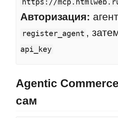
https://mcp.htmlweb.r
Авторизация:
агент
, зате
register_agent
api_key
Agentic Commerce
сам