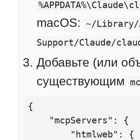
%APPDATA%\Claude\cl
macOS:
~/Library/
Support/Claude/clau
Добавьте (или об
существующим
m
{

    "mcpServers": {

        "htmlweb": {
