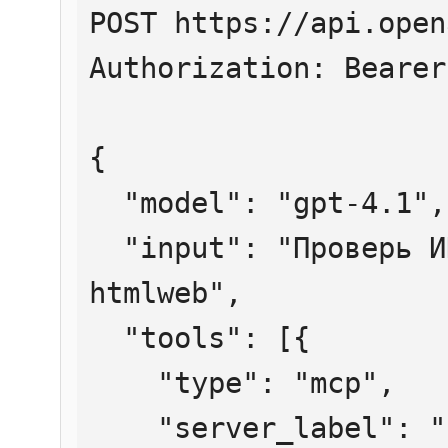
POST https://api.open
Authorization: Bearer
{

  "model": "gpt-4.1",

  "input": "Проверь ИНН 7707083893 через 
htmlweb",

  "tools": [{

    "type": "mcp",

    "server_label": "htmlweb",
