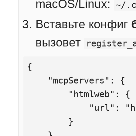
macOS/Linux:
~/.
Вставьте конфиг
вызовет
register_
{

    "mcpServers": {

        "htmlweb": {

            "url": "https://mcp.htmlweb.ru/"

        }

    }
