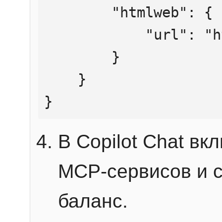
        "htmlweb": {

            "url": "https://mcp.htmlweb.ru/"

        }

    }

}
В Copilot Chat в
MCP-сервисов и 
баланс.