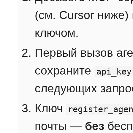
(см. Cursor ниже)
ключом.
Первый вызов аг
сохраните
api_key
следующих запро
Ключ
register_age
почты —
без
бесп