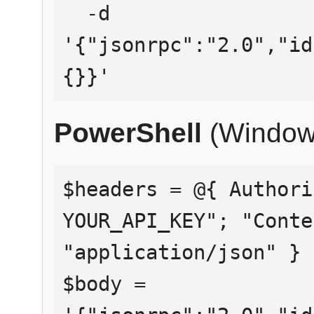
  -d 
'{"jsonrpc":"2.0","id
{}}'
PowerShell
(Window
$headers = @{ Authori
YOUR_API_KEY"; "Conte
"application/json" }

$body = 