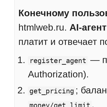
Конечному пользо
htmlweb.ru.
AI-агент
платит и отвечает 
— п
register_agent
Authorization).
; бала
get_pricing
.
money/get_limit