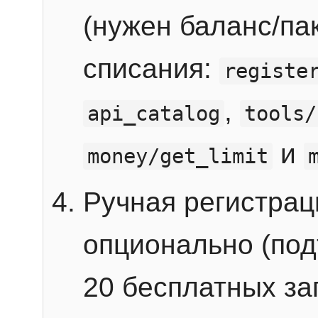
(нужен баланс/пак
списания:
registe
,
api_catalog
tools/
и
money/get_limit
Ручная регистра
опционально (под
20 бесплатных зап