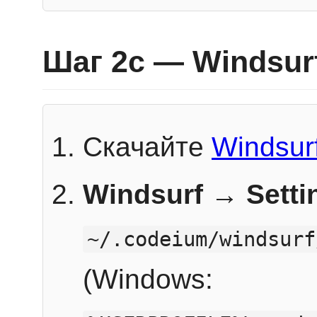
Шаг 2c — Windsur
Скачайте
Windsur
Windsurf → Sett
~/.codeium/windsurf
(Windows: