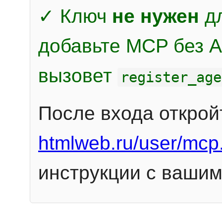
✓ Ключ
не нужен
дл
добавьте MCP без Au
вызовет
register_age
После входа открой
htmlweb.ru/user/mcp
инструкции с вашим