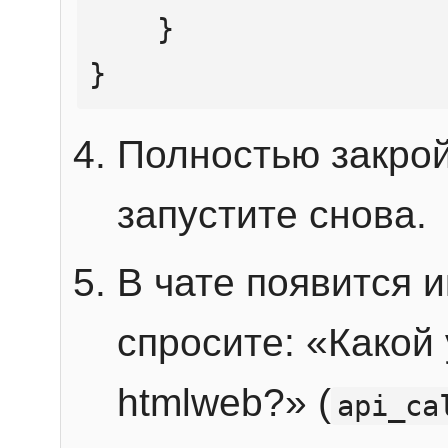
    }

}
Полностью закрой
запустите снова.
В чате появится 
спросите: «Какой
htmlweb?» (
api_ca