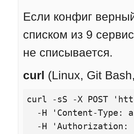
Если конфиг верный
списком из 9 сервис
не списывается.
curl
(Linux, Git Bas
curl -sS -X POST 'htt
  -H 'Content-Type: application/json' \

  -H 'Authorization: Bearer YOUR_API_KEY' \
