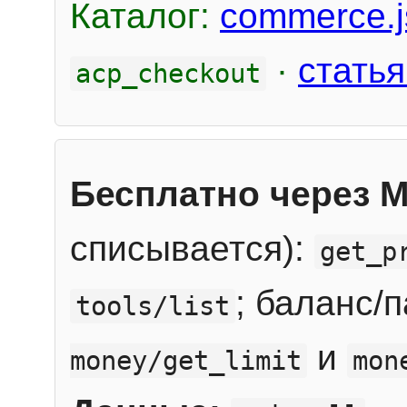
Каталог:
commerce.j
·
статья
acp_checkout
Бесплатно через 
списывается):
get_p
; баланс/
tools/list
и
money/get_limit
mon