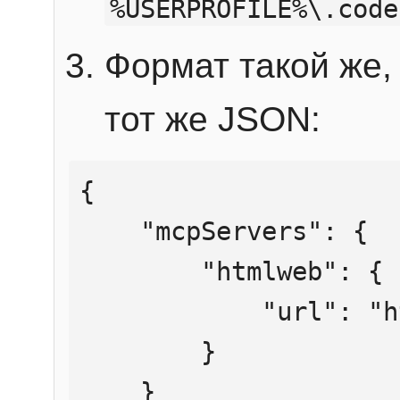
%USERPROFILE%\.code
Формат такой же, 
тот же JSON:
{

    "mcpServers": {

        "htmlweb": {

            "url": "https://mcp.htmlweb.ru/"

        }

    }
