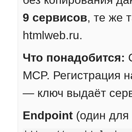
9 сервисов
, те же
htmlweb.ru.
Что понадобится:
C
MCP. Регистрация н
— ключ выдаёт сер
Endpoint
(один для 