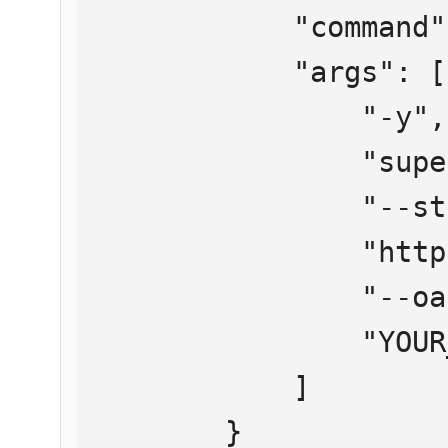
            "command": "npx",

            "args": [

                "-y",

                "supergateway",

                "--streamableHttp",

                "https://mcp.htmlweb.ru/",

                "--oauth2Bearer",

                "YOUR_API_KEY"

            ]

        }
