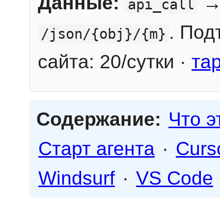
Данные:
→
api_call
. Под
/json/{obj}/{m}
сайта: 20/сутки ·
та
Содержание:
Что э
Старт агента
·
Curs
Windsurf
·
VS Code