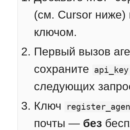
(см. Cursor ниже)
ключом.
Первый вызов аг
сохраните
api_key
следующих запро
Ключ
register_age
почты —
без
бесп