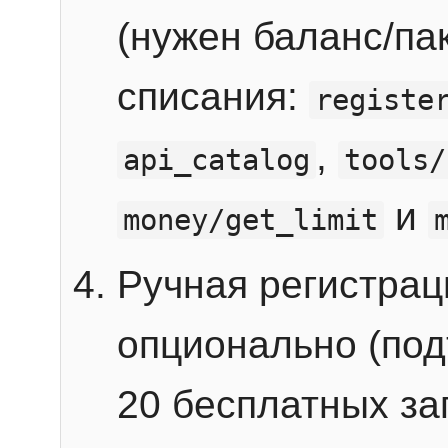
(нужен баланс/пак
списания:
registe
,
api_catalog
tools/
и
money/get_limit
Ручная регистра
опционально (под
20 бесплатных зап