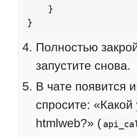
    }

}
Полностью закрой
запустите снова.
В чате появится 
спросите: «Какой
htmlweb?» (
api_ca