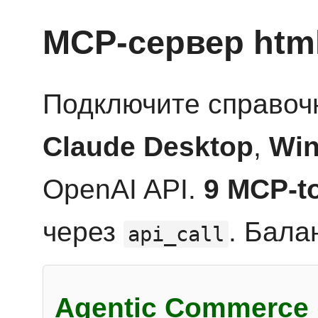
MCP-сервер htm
Подключите справоч
Claude Desktop
,
Win
OpenAI API.
9 MCP-t
через
. Бала
api_call
Agentic Commerce 