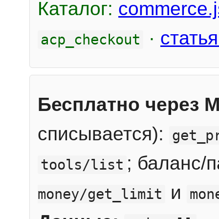
Каталог:
commerce.j
·
статья
acp_checkout
Бесплатно через 
списывается):
get_p
; баланс/
tools/list
и
money/get_limit
mon