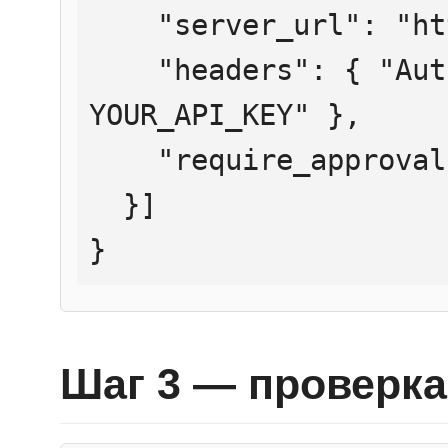
    "server_url": "https://mcp.htmlweb.ru/",

    "headers": { "Authorization": "Bearer 
YOUR_API_KEY" },

    "require_approval": "never"

  }]

}
Шаг 3 — проверка 