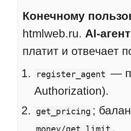
Конечному пользо
htmlweb.ru.
AI-агент
платит и отвечает 
— п
register_agent
Authorization).
; бала
get_pricing
.
money/get_limit