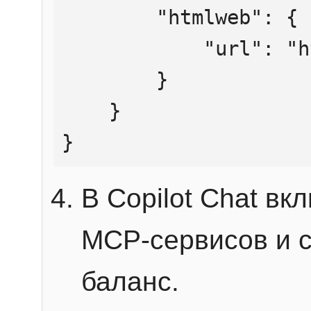
        "htmlweb": {

            "url": "https://mcp.htmlweb.ru/"

        }

    }

}
В Copilot Chat в
MCP-сервисов и 
баланс.