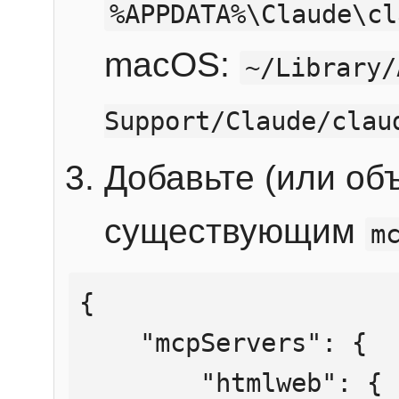
%APPDATA%\Claude\cl
macOS:
~/Library/
Support/Claude/clau
Добавьте (или об
существующим
m
{

    "mcpServers": {

        "htmlweb": {
