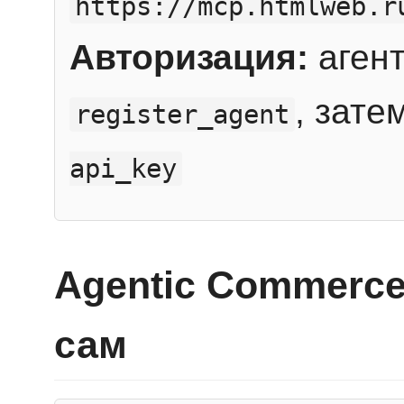
https://mcp.htmlweb.r
Авторизация:
агент
, зате
register_agent
api_key
Agentic Commerce
сам