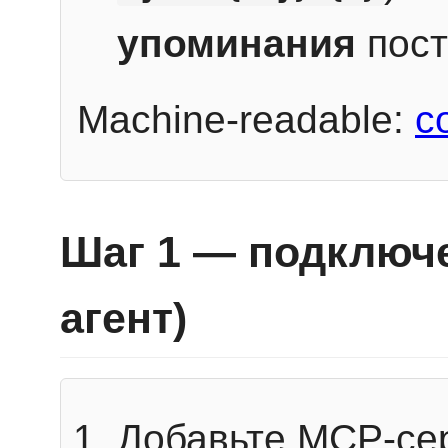
упоминания
пост
Machine-readable:
c
Шаг 1 — подключе
агент)
Добавьте MCP-се