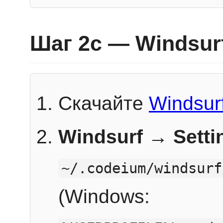
Шаг 2c — Windsur
Скачайте
Windsur
Windsurf → Sett
~/.codeium/windsurf
(Windows: