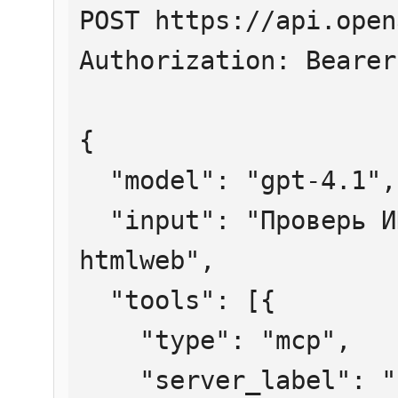
POST https://api.open
Authorization: Bearer
{

  "model": "gpt-4.1",

  "input": "Проверь ИНН 7707083893 через 
htmlweb",

  "tools": [{

    "type": "mcp",

    "server_label": "htmlweb",
