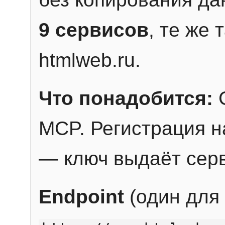
9 сервисов
, те же
htmlweb.ru.
Что понадобится:
C
MCP. Регистрация н
— ключ выдаёт сер
Endpoint
(один для 