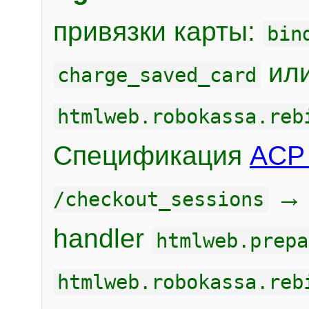
привязки карты:
bin
или
charge_saved_card
htmlweb.robokassa.reb
Спецификация
ACP 
/checkout_sessions
handler
htmlweb.prepa
htmlweb.robokassa.reb