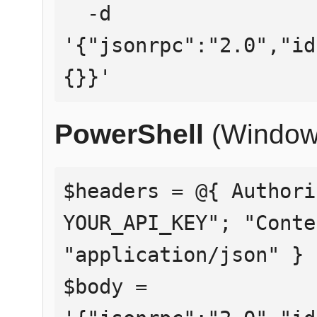
  -d 
'{"jsonrpc":"2.0","id
{}}'
PowerShell
(Window
$headers = @{ Authori
YOUR_API_KEY"; "Conte
"application/json" }

$body = 