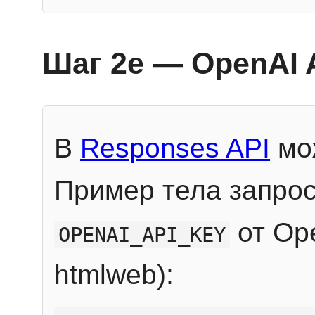
Шаг 2e — OpenAI 
В
Responses API
мож
Пример тела запрос
от Ope
OPENAI_API_KEY
htmlweb):