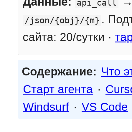
Данные:
→
api_call
. Под
/json/{obj}/{m}
сайта: 20/сутки ·
та
Содержание:
Что э
Старт агента
·
Curs
Windsurf
·
VS Code