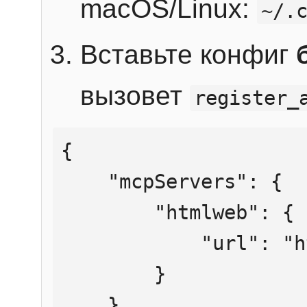
macOS/Linux:
~/.
Вставьте конфиг
вызовет
register_
{

    "mcpServers": {

        "htmlweb": {

            "url": "https://mcp.htmlweb.ru/"

        }

    }
