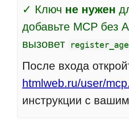
✓ Ключ
не нужен
дл
добавьте MCP без Au
вызовет
register_age
После входа открой
htmlweb.ru/user/mcp
инструкции с вашим