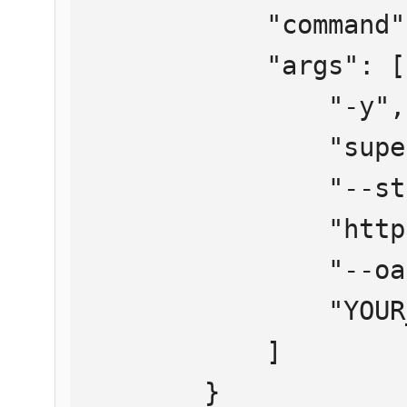
            "command": "npx",

            "args": [

                "-y",

                "supergateway",

                "--streamableHttp",

                "https://mcp.htmlweb.ru/",

                "--oauth2Bearer",

                "YOUR_API_KEY"

            ]

        }
