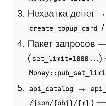
Нехватка денег 
create_topup_card
Пакет запросов 
(
…) 
set_limit=1000
Money::pub_set_limi
→
api_catalog
api
) —
/json/{obj}/{m}