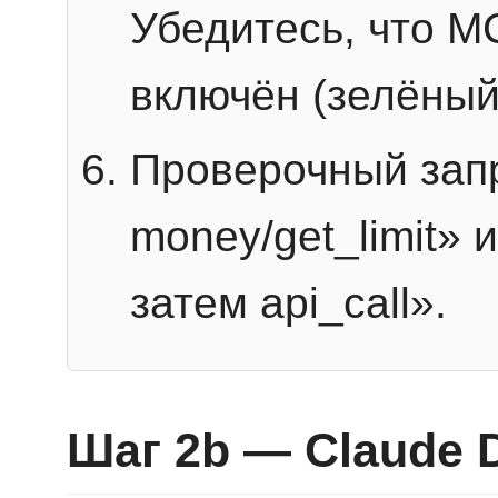
Убедитесь, что 
включён (зелёный
Проверочный запр
money/get_limit» 
затем api_call».
Шаг 2b — Claude 