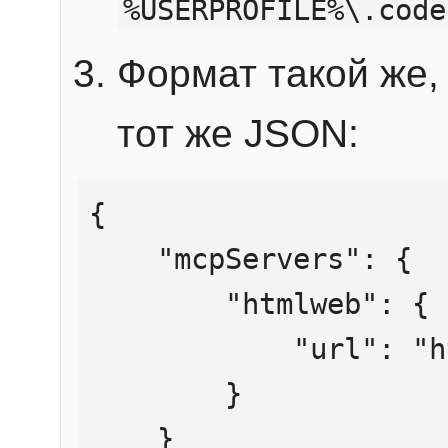
%USERPROFILE%\.code
Формат такой же, 
тот же JSON:
{

    "mcpServers": {

        "htmlweb": {

            "url": "https://mcp.htmlweb.ru/"

        }

    }
