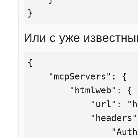
}
Или с уже известны
{

    "mcpServers": {

        "htmlweb": {

            "url": "https://mcp.htmlweb.ru/",

            "headers": {

                "Authorization": "Bearer 