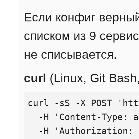
Если конфиг верный
списком из 9 сервис
не списывается.
curl
(Linux, Git Bas
curl -sS -X POST 'htt
  -H 'Content-Type: application/json' \

  -H 'Authorization: Bearer YOUR_API_KEY' \
