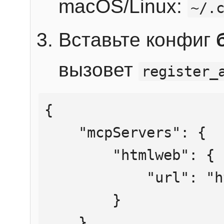
macOS/Linux:
~/.
Вставьте конфиг
вызовет
register_
{

    "mcpServers": {

        "htmlweb": {

            "url": "https://mcp.htmlweb.ru/"

        }

    }
