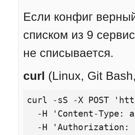
Если конфиг верный
списком из 9 сервис
не списывается.
curl
(Linux, Git Bas
curl -sS -X POST 'htt
  -H 'Content-Type: application/json' \

  -H 'Authorization: Bearer YOUR_API_KEY' \
