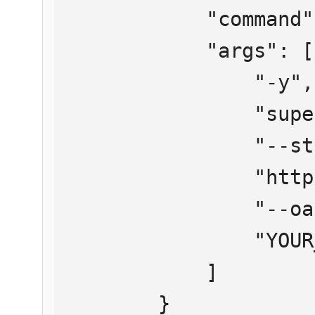
            "command": "npx",

            "args": [

                "-y",

                "supergateway",

                "--streamableHttp",

                "https://mcp.htmlweb.ru/",

                "--oauth2Bearer",

                "YOUR_API_KEY"

            ]

        }
