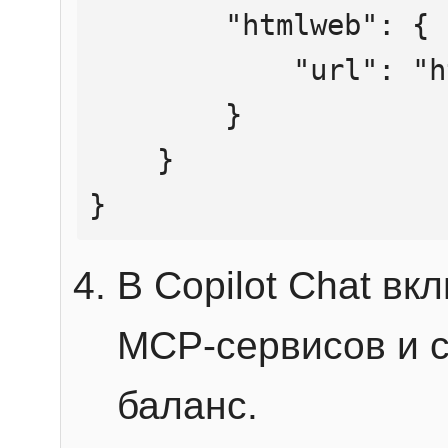
        "htmlweb": {

            "url": "https://mcp.htmlweb.ru/"

        }

    }

}
В Copilot Chat в
MCP-сервисов и 
баланс.