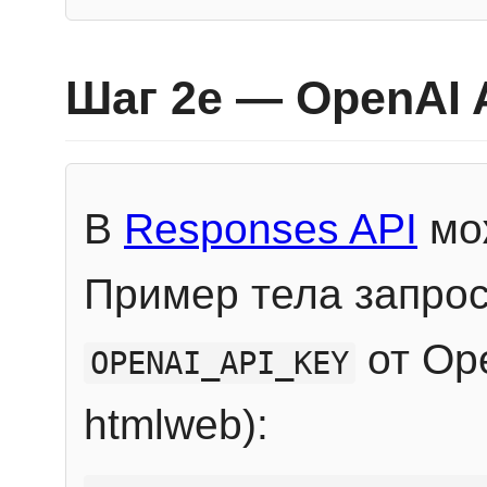
Шаг 2e — OpenAI 
В
Responses API
мож
Пример тела запрос
от Ope
OPENAI_API_KEY
htmlweb):