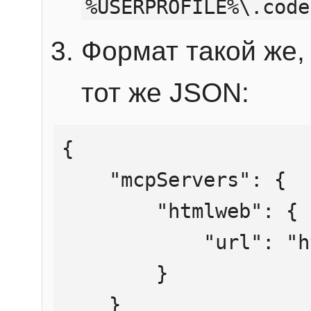
%USERPROFILE%\.code
Формат такой же, 
тот же JSON:
{

    "mcpServers": {

        "htmlweb": {

            "url": "https://mcp.htmlweb.ru/"

        }

    }
