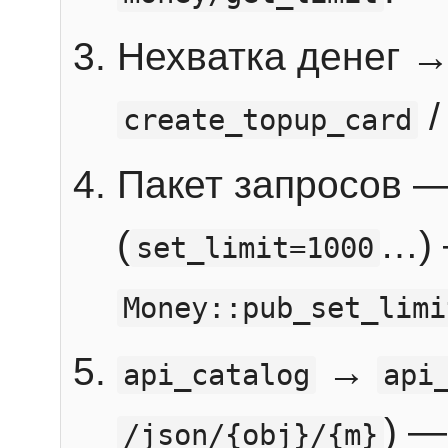
Нехватка денег 
create_topup_card
Пакет запросов 
(
…) 
set_limit=1000
Money::pub_set_limi
→
api_catalog
api
) —
/json/{obj}/{m}