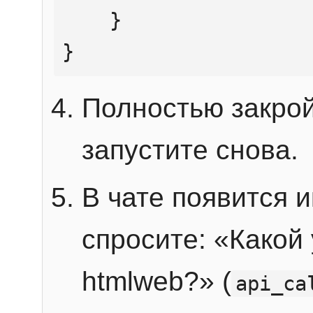
    }

}
Полностью закрой
запустите снова.
В чате появится 
спросите: «Какой
htmlweb?» (
api_ca