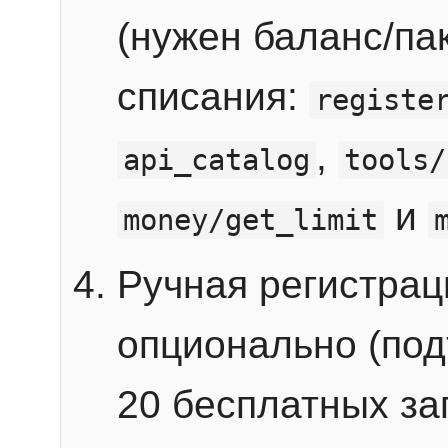
(нужен баланс/пак
списания:
registe
,
api_catalog
tools/
и
money/get_limit
Ручная регистра
опционально (под
20 бесплатных зап