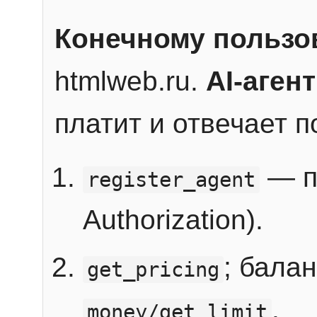
Конечному пользо
htmlweb.ru.
AI-агент
платит и отвечает 
— п
register_agent
Authorization).
; бала
get_pricing
.
money/get_limit