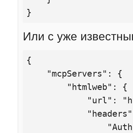
}
Или с уже известны
{

    "mcpServers": {

        "htmlweb": {

            "url": "https://mcp.htmlweb.ru/",

            "headers": {

                "Authorization": "Bearer 