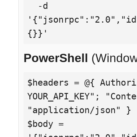
  -d 
'{"jsonrpc":"2.0","id
{}}'
PowerShell
(Window
$headers = @{ Authori
YOUR_API_KEY"; "Conte
"application/json" }

$body = 