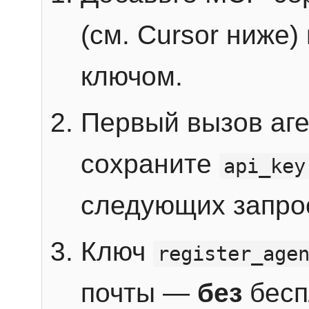
(см. Cursor ниже)
ключом.
Первый вызов аг
сохраните
api_key
следующих запро
Ключ
register_age
почты —
без
бесп