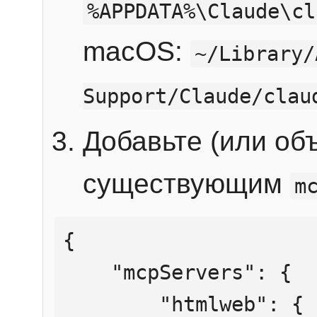
%APPDATA%\Claude\cl
macOS:
~/Library/
Support/Claude/clau
Добавьте (или об
существующим
m
{

    "mcpServers": {

        "htmlweb": {
