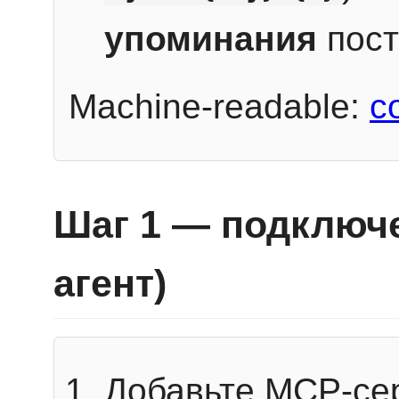
упоминания
пост
Machine-readable:
c
Шаг 1 — подключе
агент)
Добавьте MCP-се