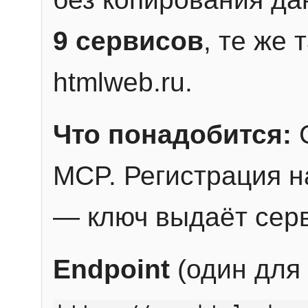
9 сервисов
, те же
htmlweb.ru.
Что понадобится:
C
MCP. Регистрация н
— ключ выдаёт сер
Endpoint
(один для 