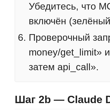
Убедитесь, что 
включён (зелёный
Проверочный запр
money/get_limit» 
затем api_call».
Шаг 2b — Claude 