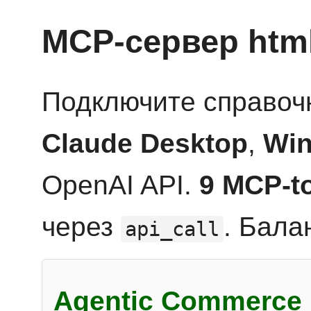
MCP-сервер htm
Подключите справоч
Claude Desktop
,
Win
OpenAI API.
9 MCP-t
через
. Бала
api_call
Agentic Commerce 