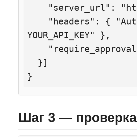
    "server_url": "https://mcp.htmlweb.ru/",

    "headers": { "Authorization": "Bearer 
YOUR_API_KEY" },

    "require_approval": "never"

  }]

}
Шаг 3 — проверка 