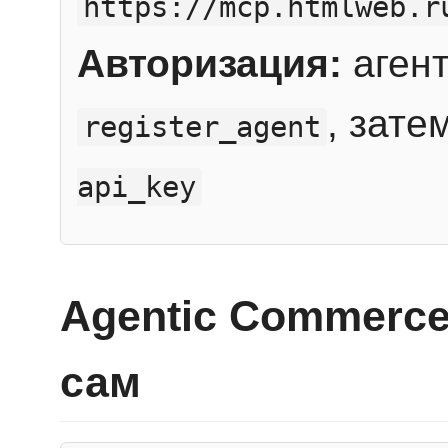
https://mcp.htmlweb.r
Авторизация:
агент
, зате
register_agent
api_key
Agentic Commerce
сам