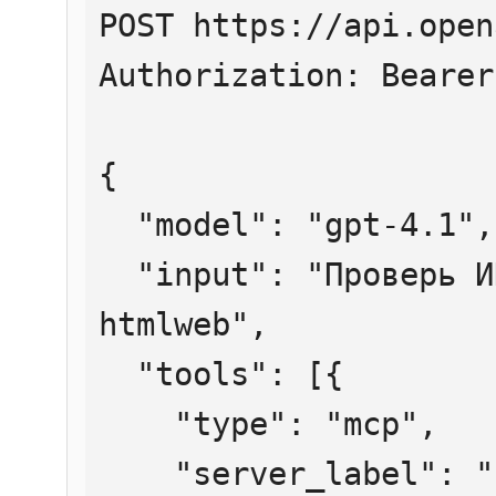
POST https://api.open
Authorization: Bearer
{

  "model": "gpt-4.1",

  "input": "Проверь ИНН 7707083893 через 
htmlweb",

  "tools": [{

    "type": "mcp",

    "server_label": "htmlweb",
