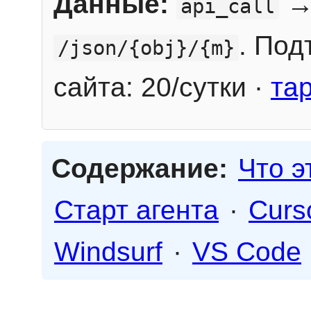
Данные:
→
api_call
. Под
/json/{obj}/{m}
сайта: 20/сутки ·
та
Содержание:
Что э
Старт агента
·
Curs
Windsurf
·
VS Code