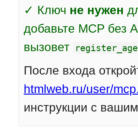
✓ Ключ
не нужен
дл
добавьте MCP без Au
вызовет
register_age
После входа открой
htmlweb.ru/user/mcp
инструкции с вашим