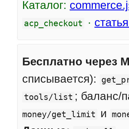
Каталог:
commerce.j
·
статья
acp_checkout
Бесплатно через 
списывается):
get_p
; баланс/
tools/list
и
money/get_limit
mon