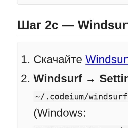
Шаг 2c — Windsur
Скачайте
Windsur
Windsurf → Sett
~/.codeium/windsurf
(Windows: