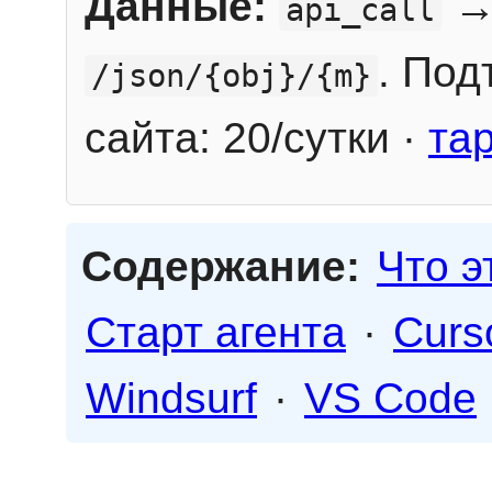
Данные:
→
api_call
. Под
/json/{obj}/{m}
сайта: 20/сутки ·
та
Содержание:
Что э
Старт агента
·
Curs
Windsurf
·
VS Code