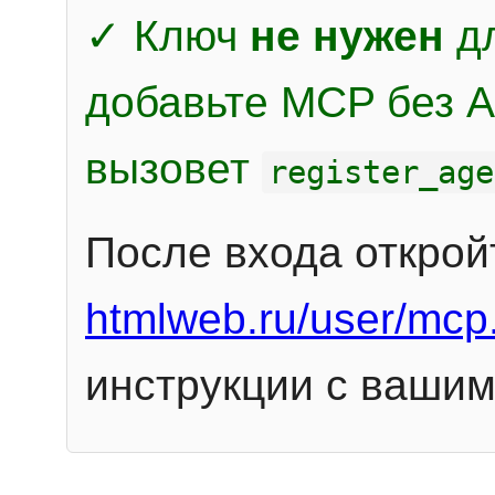
✓ Ключ
не нужен
дл
добавьте MCP без Au
вызовет
register_age
После входа открой
htmlweb.ru/user/mcp
инструкции с вашим