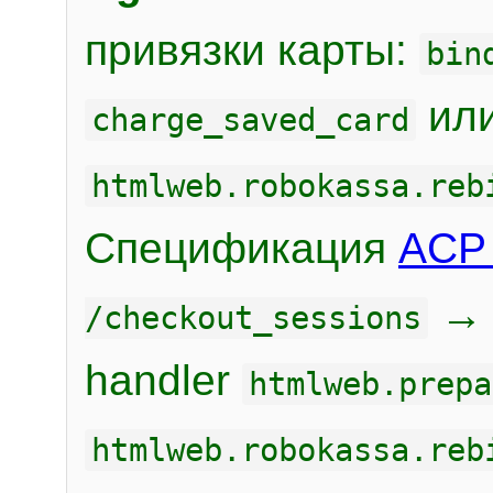
привязки карты:
bin
или
charge_saved_card
htmlweb.robokassa.reb
Спецификация
ACP 
/checkout_sessions
handler
htmlweb.prepa
htmlweb.robokassa.reb