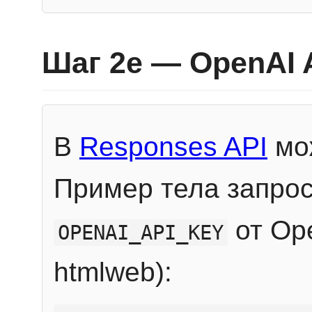
Шаг 2e — OpenAI 
В
Responses API
мож
Пример тела запрос
от Ope
OPENAI_API_KEY
htmlweb):