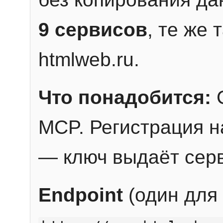
9 сервисов
, те же
htmlweb.ru.
Что понадобится:
C
MCP. Регистрация н
— ключ выдаёт сер
Endpoint
(один для 