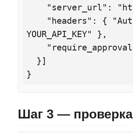
    "server_url": "https://mcp.htmlweb.ru/",

    "headers": { "Authorization": "Bearer 
YOUR_API_KEY" },

    "require_approval": "never"

  }]

}
Шаг 3 — проверка 