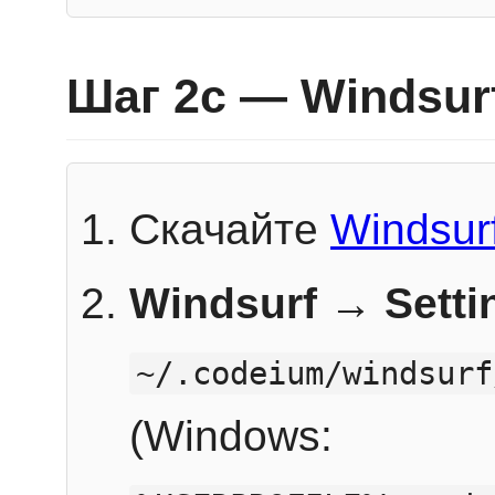
Шаг 2c — Windsur
Скачайте
Windsur
Windsurf → Sett
~/.codeium/windsurf
(Windows: