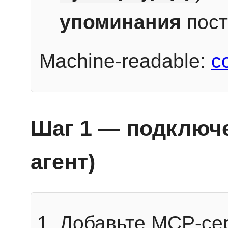
упоминания
пост
Machine-readable:
c
Шаг 1 — подключе
агент)
Добавьте MCP-се