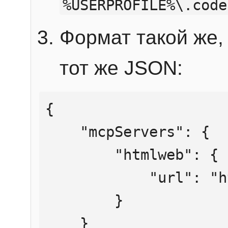
%USERPROFILE%\.code
Формат такой же, 
тот же JSON:
{

    "mcpServers": {

        "htmlweb": {

            "url": "https://mcp.htmlweb.ru/"

        }

    }
