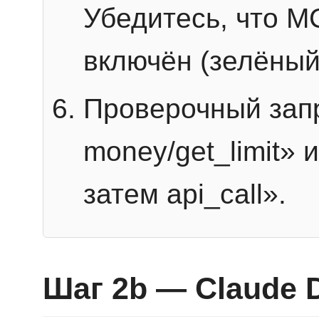
Убедитесь, что 
включён (зелёный
Проверочный запр
money/get_limit» 
затем api_call».
Шаг 2b — Claude 