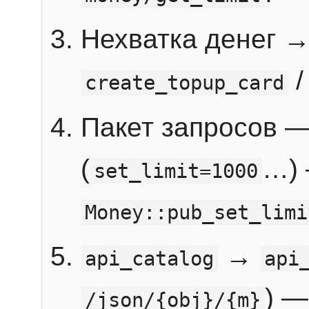
Нехватка денег 
create_topup_card
Пакет запросов 
(
…) 
set_limit=1000
Money::pub_set_limi
→
api_catalog
api
) —
/json/{obj}/{m}