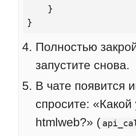
    }

}
Полностью закрой
запустите снова.
В чате появится 
спросите: «Какой
htmlweb?» (
api_ca