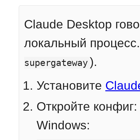
Claude Desktop гов
локальный процесс
).
supergateway
Установите
Claud
Откройте конфиг:
Windows: