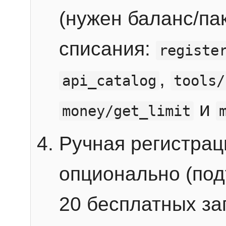
(нужен баланс/пак
списания:
registe
,
api_catalog
tools/
и
money/get_limit
Ручная регистра
опционально (под
20 бесплатных зап