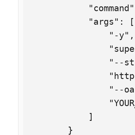
            "command": "npx",

            "args": [

                "-y",

                "supergateway",

                "--streamableHttp",

                "https://mcp.htmlweb.ru/",

                "--oauth2Bearer",

                "YOUR_API_KEY"

            ]

        }
