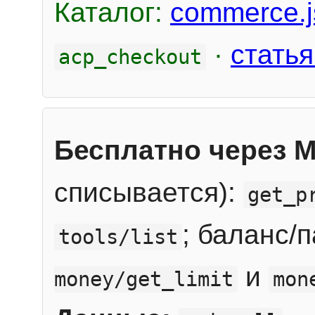
Каталог:
commerce.j
·
статья
acp_checkout
Бесплатно через 
списывается):
get_p
; баланс/
tools/list
и
money/get_limit
mon