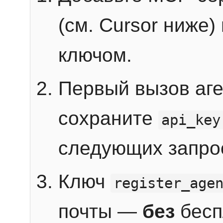
(см. Cursor ниже)
ключом.
Первый вызов аг
сохраните
api_key
следующих запро
Ключ
register_age
почты —
без
бесп