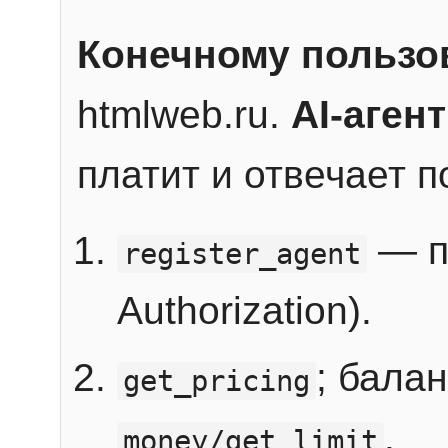
Конечному пользо
htmlweb.ru.
AI-агент
платит и отвечает 
— п
register_agent
Authorization).
; бала
get_pricing
.
money/get_limit