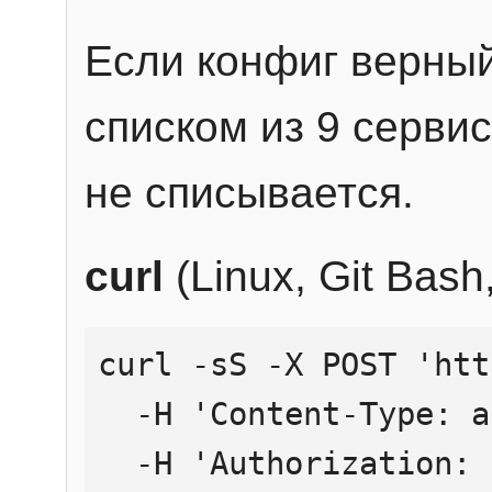
Если конфиг верный
списком из 9 сервис
не списывается.
curl
(Linux, Git Bas
curl -sS -X POST 'htt
  -H 'Content-Type: application/json' \

  -H 'Authorization: Bearer YOUR_API_KEY' \
