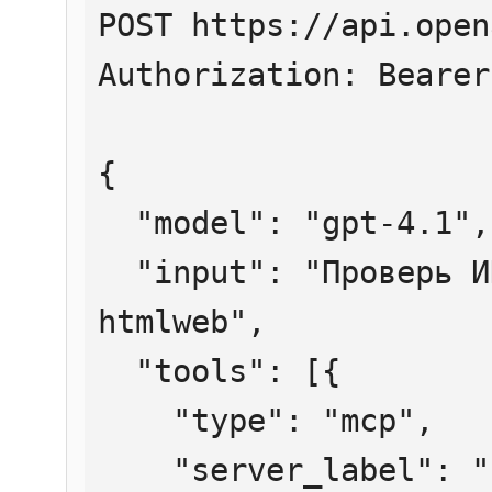
POST https://api.open
Authorization: Bearer
{

  "model": "gpt-4.1",

  "input": "Проверь ИНН 7707083893 через 
htmlweb",

  "tools": [{

    "type": "mcp",

    "server_label": "htmlweb",
