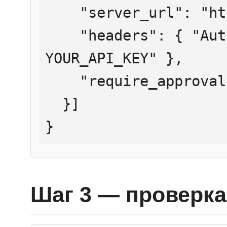
    "server_url": "https://mcp.htmlweb.ru/",

    "headers": { "Authorization": "Bearer 
YOUR_API_KEY" },

    "require_approval": "never"

  }]

}
Шаг 3 — проверка 