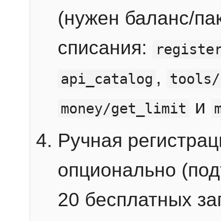
(нужен баланс/пак
списания:
registe
,
api_catalog
tools/
и
money/get_limit
Ручная регистра
опционально (под
20 бесплатных зап