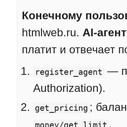
Конечному пользо
htmlweb.ru.
AI-агент
платит и отвечает 
— п
register_agent
Authorization).
; бала
get_pricing
.
money/get_limit