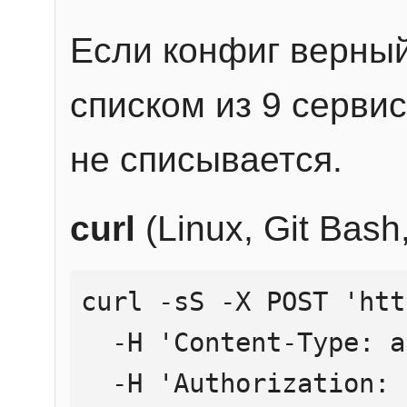
Если конфиг верный
списком из 9 сервис
не списывается.
curl
(Linux, Git Bas
curl -sS -X POST 'htt
  -H 'Content-Type: application/json' \

  -H 'Authorization: Bearer YOUR_API_KEY' \
