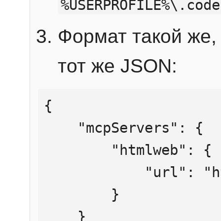
%USERPROFILE%\.code
Формат такой же, 
тот же JSON:
{

    "mcpServers": {

        "htmlweb": {

            "url": "https://mcp.htmlweb.ru/"

        }

    }
