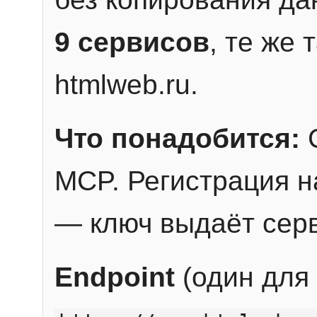
9 сервисов
, те же
htmlweb.ru.
Что понадобится:
C
MCP. Регистрация н
— ключ выдаёт сер
Endpoint
(один для 