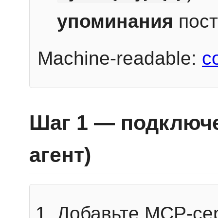
упоминания
пост
Machine-readable:
c
Шаг 1 — подключе
агент)
Добавьте MCP-се