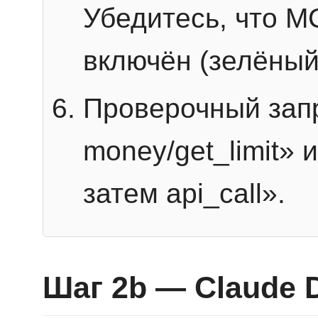
Убедитесь, что 
включён (зелёный
Проверочный запр
money/get_limit» 
затем api_call».
Шаг 2b — Claude 