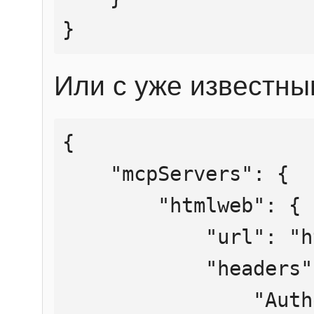
}
Или с уже известны
{

    "mcpServers": {

        "htmlweb": {

            "url": "https://mcp.htmlweb.ru/",

            "headers": {

                "Authorization": "Bearer 