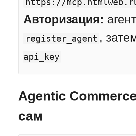
https://mcp.htmlweb.r
Авторизация:
агент
, зате
register_agent
api_key
Agentic Commerce
сам