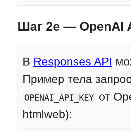
Шаг 2e — OpenAI 
В
Responses API
мож
Пример тела запрос
от Ope
OPENAI_API_KEY
htmlweb):