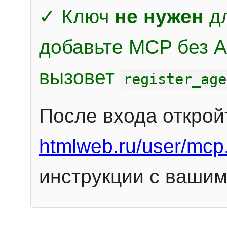
✓ Ключ
не нужен
дл
добавьте MCP без Au
вызовет
register_age
После входа открой
htmlweb.ru/user/mcp
инструкции с вашим