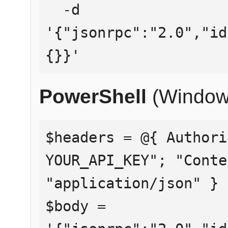
  -d 
'{"jsonrpc":"2.0","id
{}}'
PowerShell
(Window
$headers = @{ Authori
YOUR_API_KEY"; "Conte
"application/json" }

$body = 