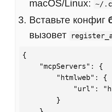
macOS/Linux:
~/.
Вставьте конфиг
вызовет
register_
{

    "mcpServers": {

        "htmlweb": {

            "url": "https://mcp.htmlweb.ru/"

        }

    }
