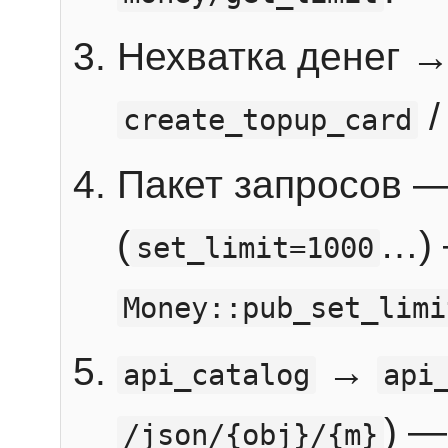
Нехватка денег 
create_topup_card
Пакет запросов 
(
…) 
set_limit=1000
Money::pub_set_limi
→
api_catalog
api
) —
/json/{obj}/{m}