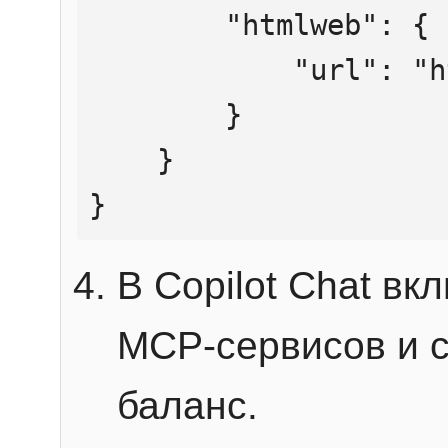
        "htmlweb": {

            "url": "https://mcp.htmlweb.ru/"

        }

    }

}
В Copilot Chat в
MCP-сервисов и 
баланс.