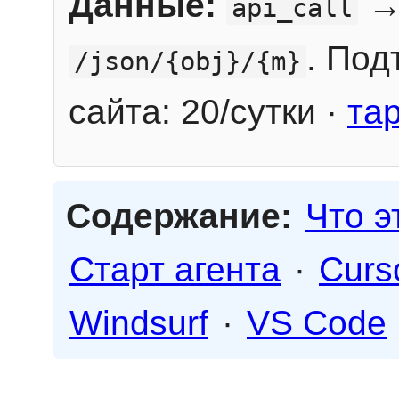
Данные:
→
api_call
. Под
/json/{obj}/{m}
сайта: 20/сутки ·
та
Содержание:
Что э
Старт агента
·
Curs
Windsurf
·
VS Code