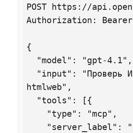
POST https://api.open
Authorization: Bearer
{

  "model": "gpt-4.1",

  "input": "Проверь ИНН 7707083893 через 
htmlweb",

  "tools": [{

    "type": "mcp",

    "server_label": "htmlweb",
