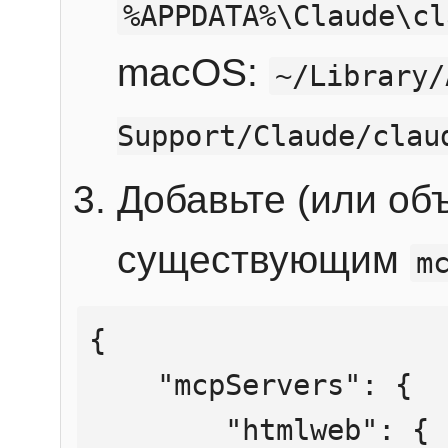
%APPDATA%\Claude\cl
macOS:
~/Library/
Support/Claude/clau
Добавьте (или об
существующим
m
{

    "mcpServers": {

        "htmlweb": {
