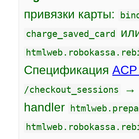
привязки карты:
bin
или
charge_saved_card
htmlweb.robokassa.reb
Спецификация
ACP 
/checkout_sessions
handler
htmlweb.prepa
htmlweb.robokassa.reb