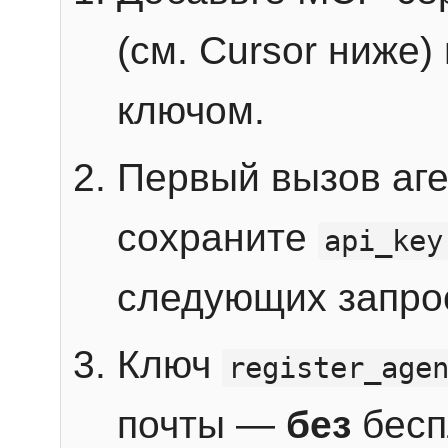
(см. Cursor ниже)
ключом.
Первый вызов аг
сохраните
api_key
следующих запро
Ключ
register_age
почты —
без
бесп