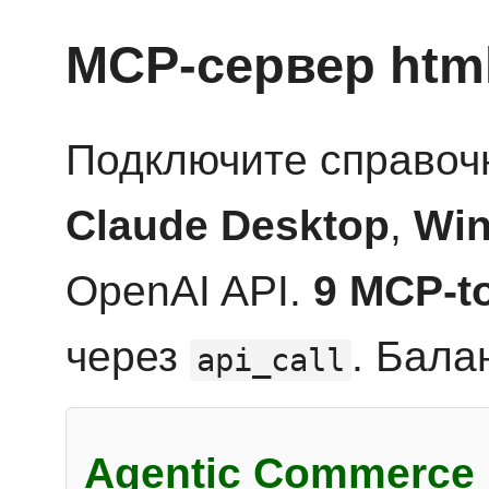
MCP-сервер htm
Подключите справоч
Claude Desktop
,
Win
OpenAI API.
9 MCP-t
через
. Бала
api_call
Agentic Commerce 