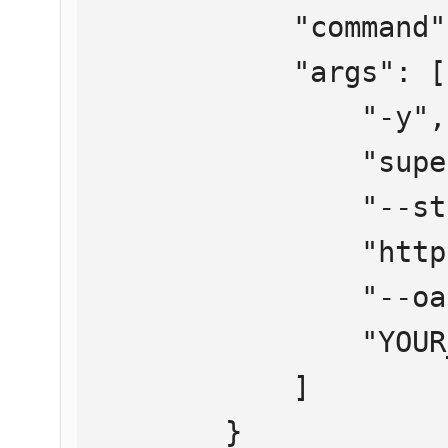
            "command": "npx",

            "args": [

                "-y",

                "supergateway",

                "--streamableHttp",

                "https://mcp.htmlweb.ru/",

                "--oauth2Bearer",

                "YOUR_API_KEY"

            ]

        }
