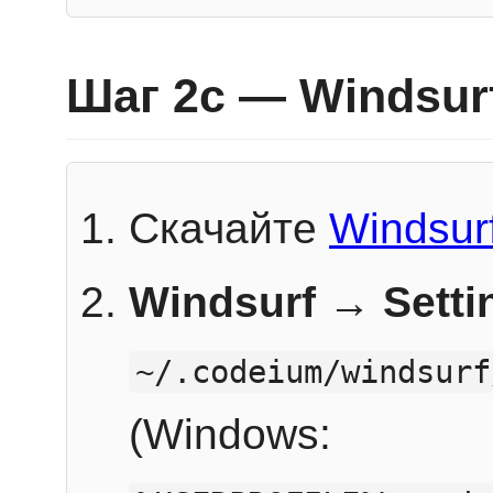
Шаг 2c — Windsur
Скачайте
Windsur
Windsurf → Sett
~/.codeium/windsurf
(Windows: