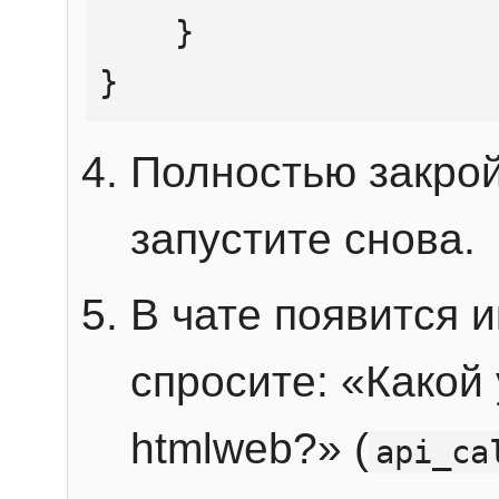
    }

}
Полностью закрой
запустите снова.
В чате появится 
спросите: «Какой
htmlweb?» (
api_ca