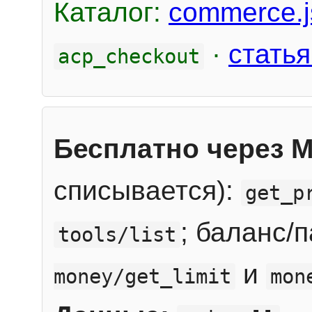
Каталог:
commerce.j
·
статья
acp_checkout
Бесплатно через 
списывается):
get_p
; баланс/
tools/list
и
money/get_limit
mon