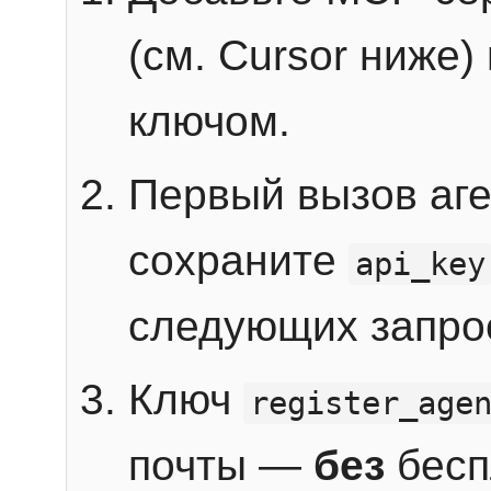
(см. Cursor ниже)
ключом.
Первый вызов аг
сохраните
api_key
следующих запро
Ключ
register_age
почты —
без
бесп