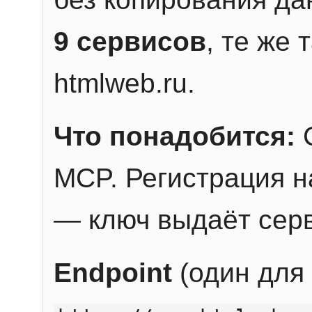
9 сервисов
, те же
htmlweb.ru.
Что понадобится:
C
MCP. Регистрация н
— ключ выдаёт сер
Endpoint
(один для 