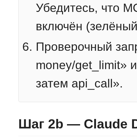
Убедитесь, что 
включён (зелёный
Проверочный запр
money/get_limit» 
затем api_call».
Шаг 2b — Claude 