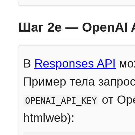
Шаг 2e — OpenAI 
В
Responses API
мож
Пример тела запрос
от Ope
OPENAI_API_KEY
htmlweb):