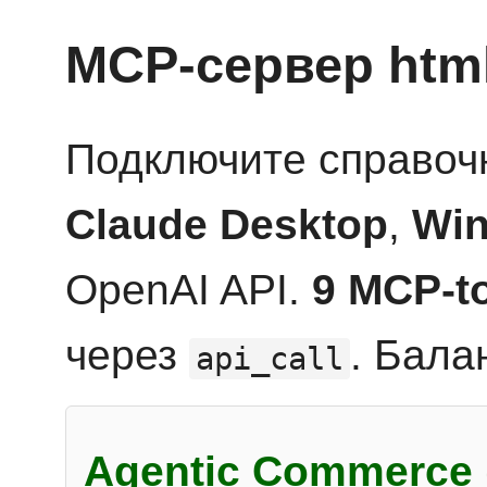
MCP-сервер htm
Подключите справоч
Claude Desktop
,
Win
OpenAI API.
9 MCP-t
через
. Бала
api_call
Agentic Commerce 