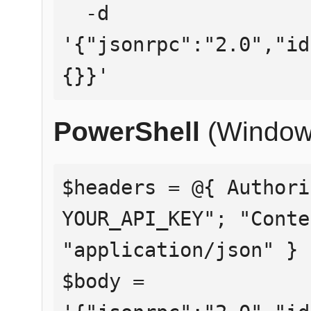
  -d 
'{"jsonrpc":"2.0","id
{}}'
PowerShell
(Window
$headers = @{ Authori
YOUR_API_KEY"; "Conte
"application/json" }

$body = 