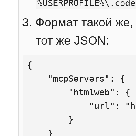
%USERPROFILE%\.code
Формат такой же, 
тот же JSON:
{

    "mcpServers": {

        "htmlweb": {

            "url": "https://mcp.htmlweb.ru/"

        }

    }
