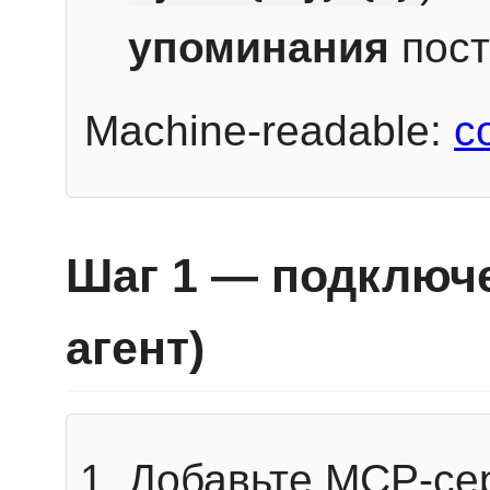
упоминания
пост
Machine-readable:
c
Шаг 1 — подключе
агент)
Добавьте MCP-се