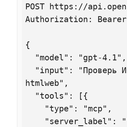
POST https://api.open
Authorization: Bearer
{

  "model": "gpt-4.1",

  "input": "Проверь ИНН 7707083893 через 
htmlweb",

  "tools": [{

    "type": "mcp",

    "server_label": "htmlweb",
