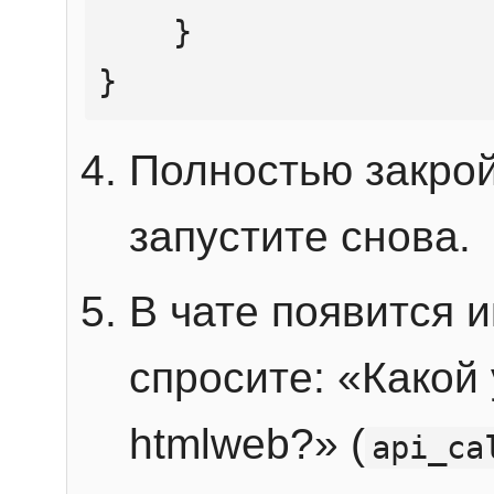
    }

}
Полностью закрой
запустите снова.
В чате появится 
спросите: «Какой
htmlweb?» (
api_ca