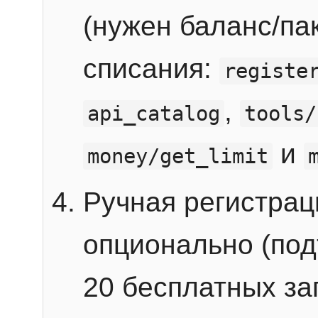
(нужен баланс/пак
списания:
registe
,
api_catalog
tools/
и
money/get_limit
Ручная регистра
опционально (под
20 бесплатных зап