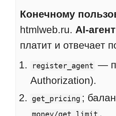
Конечному пользо
htmlweb.ru.
AI-агент
платит и отвечает 
— п
register_agent
Authorization).
; бала
get_pricing
.
money/get_limit