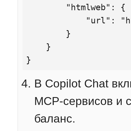
        "htmlweb": {

            "url": "https://mcp.htmlweb.ru/"

        }

    }

}
В Copilot Chat в
MCP-сервисов и 
баланс.