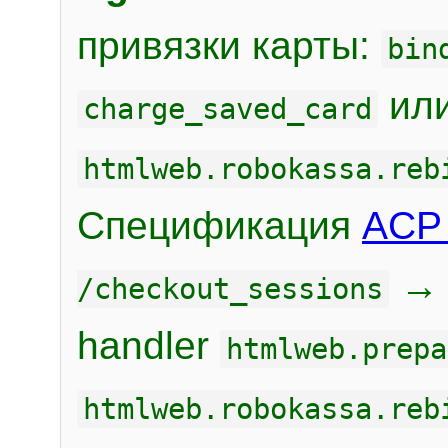
привязки карты:
bin
или
charge_saved_card
htmlweb.robokassa.reb
Спецификация
ACP 
/checkout_sessions
handler
htmlweb.prepa
htmlweb.robokassa.reb