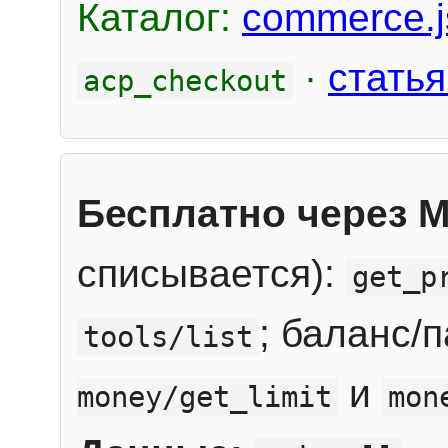
Каталог:
commerce.j
·
статья
acp_checkout
Бесплатно через 
списывается):
get_p
; баланс/
tools/list
и
money/get_limit
mon