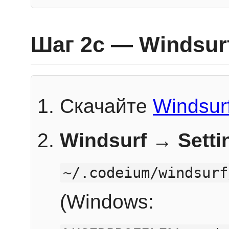
Шаг 2c — Windsur
Скачайте
Windsur
Windsurf → Sett
~/.codeium/windsurf
(Windows: