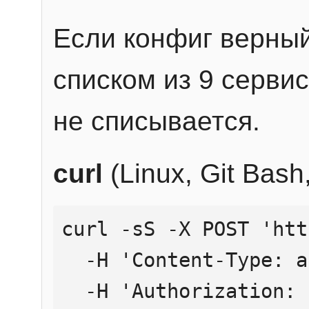
Если конфиг верный
списком из 9 сервис
не списывается.
curl
(Linux, Git Bas
curl -sS -X POST 'htt
  -H 'Content-Type: application/json' \

  -H 'Authorization: Bearer YOUR_API_KEY' \
