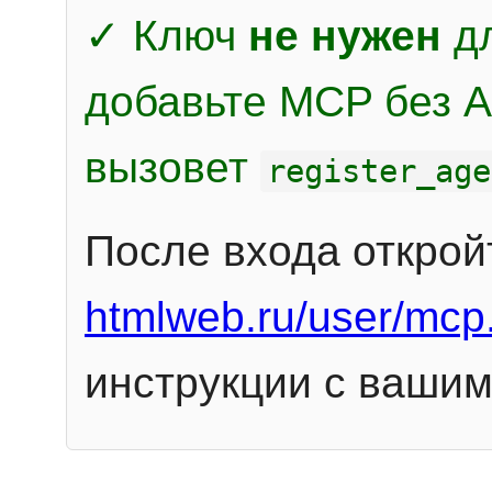
✓ Ключ
не нужен
дл
добавьте MCP без Au
вызовет
register_age
После входа открой
htmlweb.ru/user/mcp
инструкции с вашим