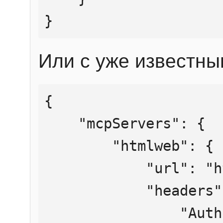
}
Или с уже известны
{

    "mcpServers": {

        "htmlweb": {

            "url": "https://mcp.htmlweb.ru/",

            "headers": {

                "Authorization": "Bearer 