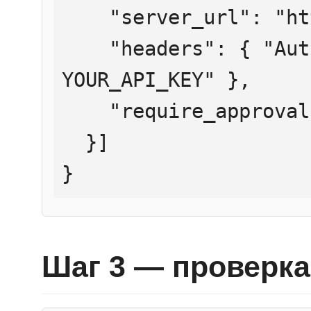
    "server_url": "https://mcp.htmlweb.ru/",

    "headers": { "Authorization": "Bearer 
YOUR_API_KEY" },

    "require_approval": "never"

  }]

}
Шаг 3 — проверка 