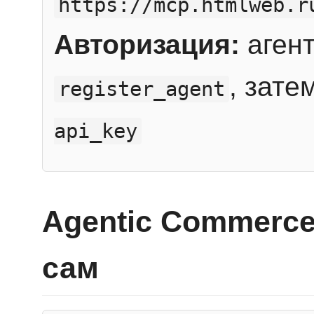
https://mcp.htmlweb.r
Авторизация:
агент
, зате
register_agent
api_key
Agentic Commerce
сам