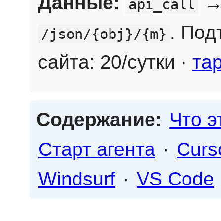
Данные:
→
api_call
. Под
/json/{obj}/{m}
сайта: 20/сутки ·
та
Содержание:
Что э
Старт агента
·
Curs
Windsurf
·
VS Code