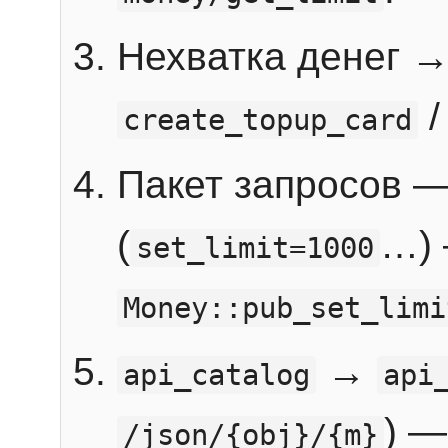
Нехватка денег 
create_topup_card
Пакет запросов 
(
…) 
set_limit=1000
Money::pub_set_limi
→
api_catalog
api
) —
/json/{obj}/{m}