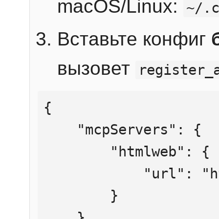
macOS/Linux:
~/.
Вставьте конфиг
вызовет
register_
{

    "mcpServers": {

        "htmlweb": {

            "url": "https://mcp.htmlweb.ru/"

        }

    }
