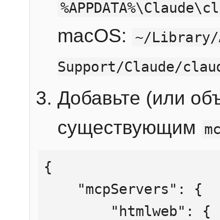
%APPDATA%\Claude\cl
macOS:
~/Library/
Support/Claude/clau
Добавьте (или об
существующим
m
{

    "mcpServers": {

        "htmlweb": {
