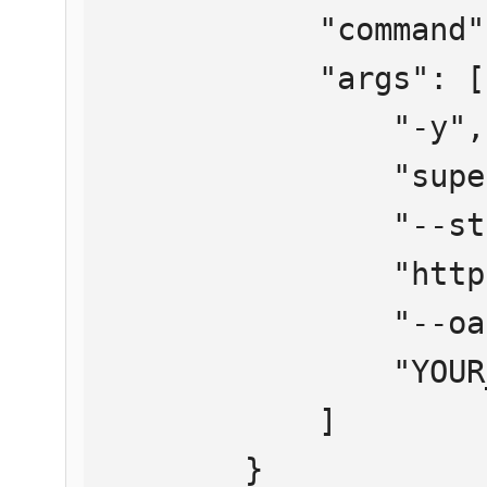
            "command": "npx",

            "args": [

                "-y",

                "supergateway",

                "--streamableHttp",

                "https://mcp.htmlweb.ru/",

                "--oauth2Bearer",

                "YOUR_API_KEY"

            ]

        }
