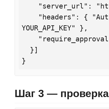
    "server_url": "https://mcp.htmlweb.ru/",

    "headers": { "Authorization": "Bearer 
YOUR_API_KEY" },

    "require_approval": "never"

  }]

}
Шаг 3 — проверка 