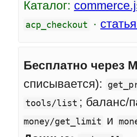
Каталог:
commerce.j
·
статья
acp_checkout
Бесплатно через 
списывается):
get_p
; баланс/
tools/list
и
money/get_limit
mon