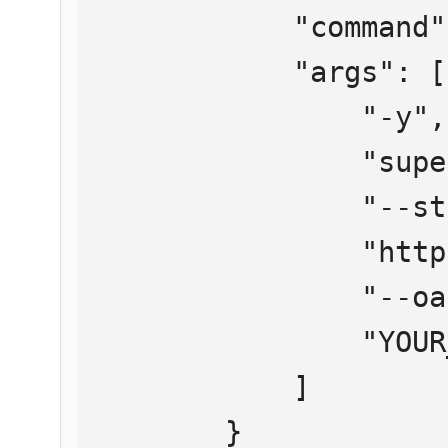
            "command": "npx",

            "args": [

                "-y",

                "supergateway",

                "--streamableHttp",

                "https://mcp.htmlweb.ru/",

                "--oauth2Bearer",

                "YOUR_API_KEY"

            ]

        }
