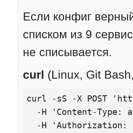
Если конфиг верный
списком из 9 сервис
не списывается.
curl
(Linux, Git Bas
curl -sS -X POST 'htt
  -H 'Content-Type: application/json' \

  -H 'Authorization: Bearer YOUR_API_KEY' \
