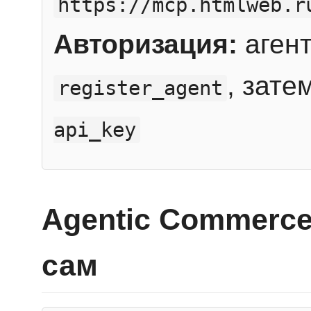
https://mcp.htmlweb.r
Авторизация:
агент
, зате
register_agent
api_key
Agentic Commerce
сам