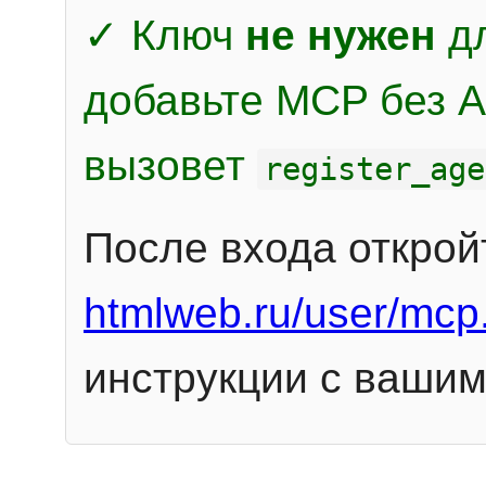
✓ Ключ
не нужен
дл
добавьте MCP без Au
вызовет
register_age
После входа открой
htmlweb.ru/user/mcp
инструкции с вашим