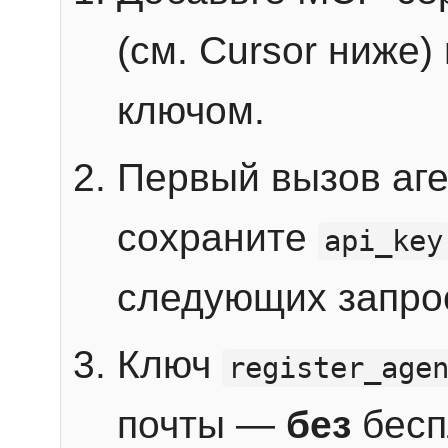
(см. Cursor ниже)
ключом.
Первый вызов аг
сохраните
api_key
следующих запро
Ключ
register_age
почты —
без
бесп