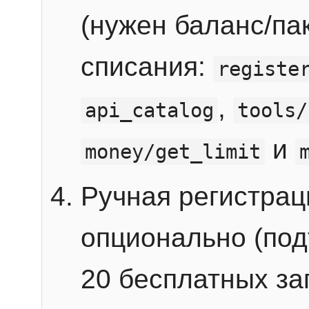
(нужен баланс/пак
списания:
registe
,
api_catalog
tools/
и
money/get_limit
Ручная регистра
опционально (под
20 бесплатных зап