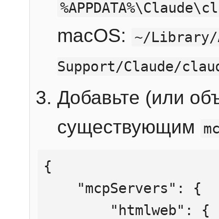
%APPDATA%\Claude\cl
macOS:
~/Library/
Support/Claude/clau
Добавьте (или об
существующим
m
{

    "mcpServers": {

        "htmlweb": {
