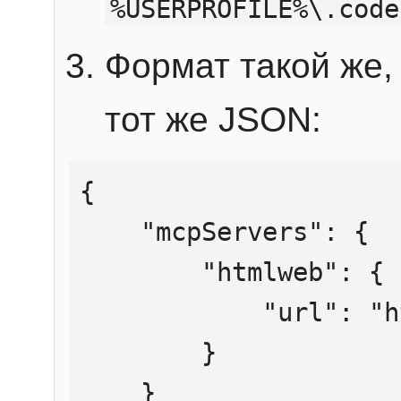
%USERPROFILE%\.code
Формат такой же, 
тот же JSON:
{

    "mcpServers": {

        "htmlweb": {

            "url": "https://mcp.htmlweb.ru/"

        }

    }
