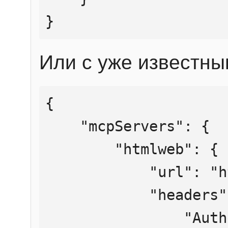
}
Или с уже известны
{

    "mcpServers": {

        "htmlweb": {

            "url": "https://mcp.htmlweb.ru/",

            "headers": {

                "Authorization": "Bearer 