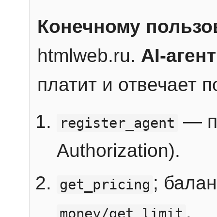
Конечному пользо
htmlweb.ru.
AI-агент
платит и отвечает 
— п
register_agent
Authorization).
; бала
get_pricing
.
money/get_limit