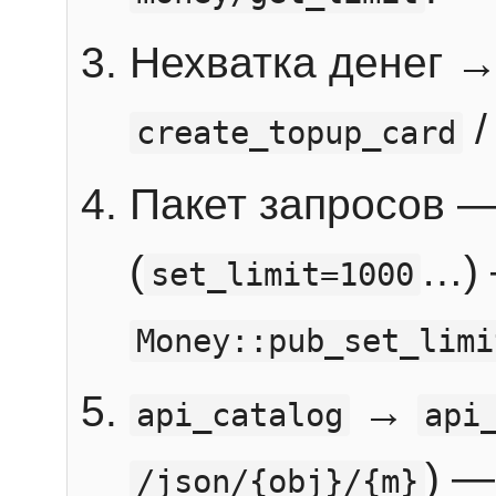
Нехватка денег 
create_topup_card
Пакет запросов 
(
…) 
set_limit=1000
Money::pub_set_limi
→
api_catalog
api
) —
/json/{obj}/{m}