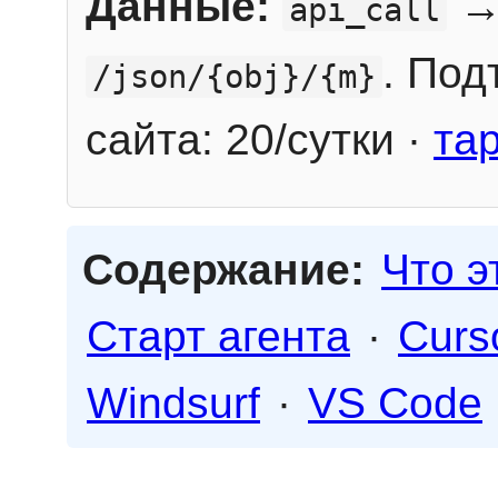
Данные:
→
api_call
. Под
/json/{obj}/{m}
сайта: 20/сутки ·
та
Содержание:
Что э
Старт агента
·
Curs
Windsurf
·
VS Code