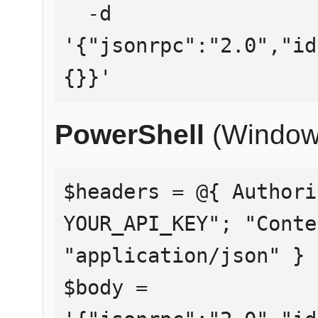
  -d 
'{"jsonrpc":"2.0","id
{}}'
PowerShell
(Window
$headers = @{ Authori
YOUR_API_KEY"; "Conte
"application/json" }

$body = 