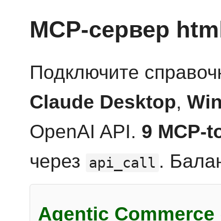
MCP-сервер htm
Подключите справоч
Claude Desktop
,
Win
OpenAI API.
9 MCP-t
через
. Бала
api_call
Agentic Commerce 