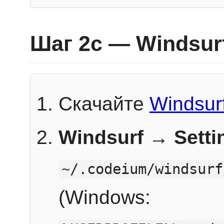
Шаг 2c — Windsur
Скачайте
Windsur
Windsurf → Sett
~/.codeium/windsurf
(Windows: