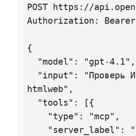
POST https://api.open
Authorization: Bearer
{

  "model": "gpt-4.1",

  "input": "Проверь ИНН 7707083893 через 
htmlweb",

  "tools": [{

    "type": "mcp",

    "server_label": "htmlweb",
