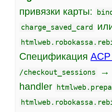
привязки карты:
bin
или
charge_saved_card
htmlweb.robokassa.reb
Спецификация
ACP 
/checkout_sessions
handler
htmlweb.prepa
htmlweb.robokassa.reb