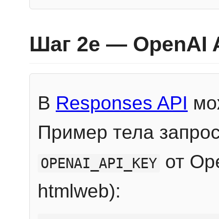
Шаг 2e — OpenAI 
В
Responses API
мож
Пример тела запрос
от Ope
OPENAI_API_KEY
htmlweb):