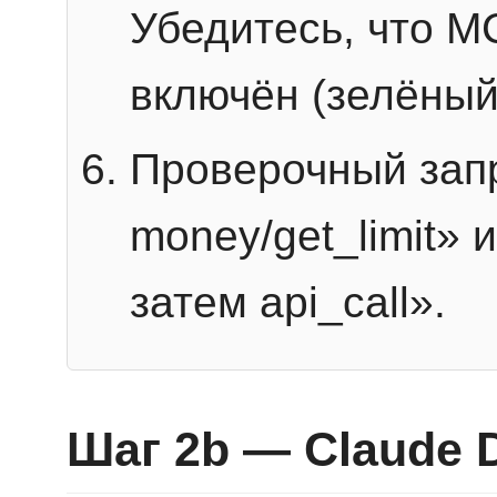
Убедитесь, что 
включён (зелёный
Проверочный запр
money/get_limit» 
затем api_call».
Шаг 2b — Claude 