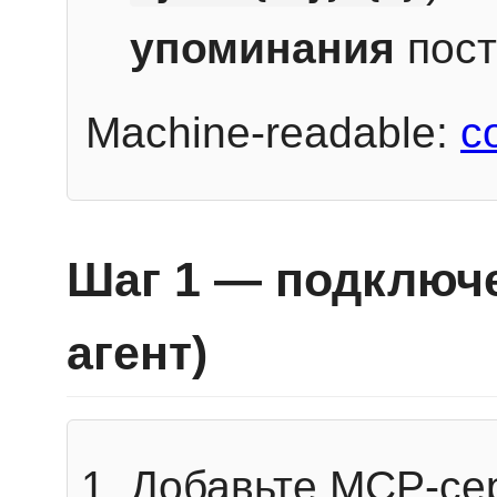
упоминания
пост
Machine-readable:
c
Шаг 1 — подключе
агент)
Добавьте MCP-се