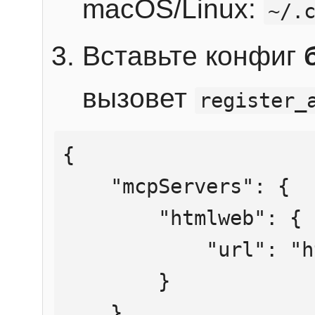
macOS/Linux:
~/.
Вставьте конфиг
вызовет
register_
{

    "mcpServers": {

        "htmlweb": {

            "url": "https://mcp.htmlweb.ru/"

        }

    }
