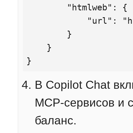
        "htmlweb": {

            "url": "https://mcp.htmlweb.ru/"

        }

    }

}
В Copilot Chat в
MCP-сервисов и 
баланс.