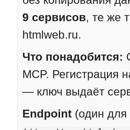
9 сервисов
, те же
htmlweb.ru.
Что понадобится:
C
MCP. Регистрация н
— ключ выдаёт сер
Endpoint
(один для 