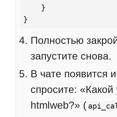
    }

}
Полностью закрой
запустите снова.
В чате появится 
спросите: «Какой
htmlweb?» (
api_ca