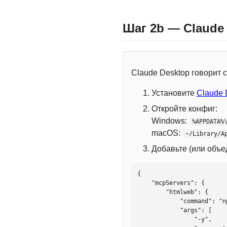
Шаг 2b — Claude
Claude Desktop говорит
Установите
Claude 
Откройте конфиг:
Windows:
%APPDATA%
macOS:
~/Library/A
Добавьте (или объ
{

    "mcpServers": {

        "htmlweb": {

            "command": "npx",

            "args": [

                "-y",
