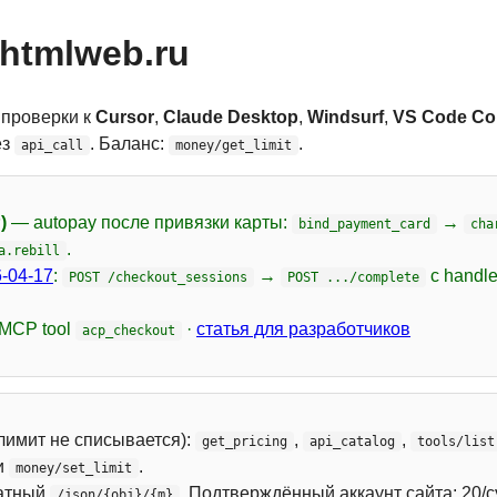
htmlweb.ru
 проверки к
Cursor
,
Claude Desktop
,
Windsurf
,
VS Code Cop
ез
. Баланс:
.
api_call
money/get_limit
)
— autopay после привязки карты:
→
bind_payment_card
cha
.
a.rebill
-04-17
:
→
с handl
POST /checkout_sessions
POST .../complete
 MCP tool
·
статья для разработчиков
acp_checkout
лимит не списывается):
,
,
get_pricing
api_catalog
tools/list
и
.
money/set_limit
атный
. Подтверждённый аккаунт сайта: 20/с
/json/{obj}/{m}