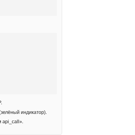
.
зелёный индикатор).
 api_call».