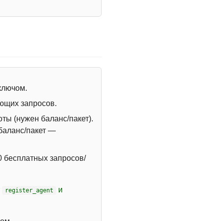
 ключом.
ющих запросов.
ты (нужен баланс/пакет).
 баланс/пакет —
 бесплатных запросов/
т
и
register_agent