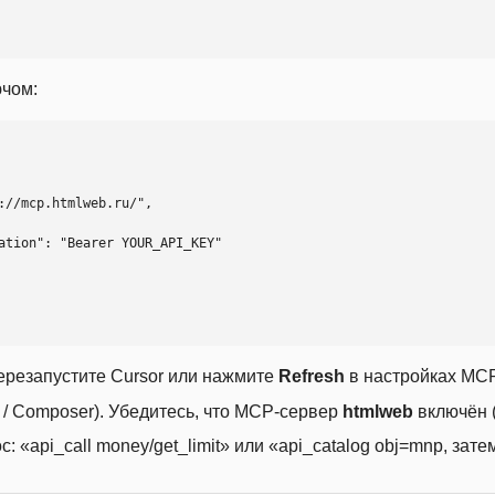
ючом:
ерезапустите Cursor или нажмите
Refresh
в настройках MCP
t / Composer). Убедитесь, что MCP-сервер
htmlweb
включён (
 «api_call money/get_limit» или «api_catalog obj=mnp, затем