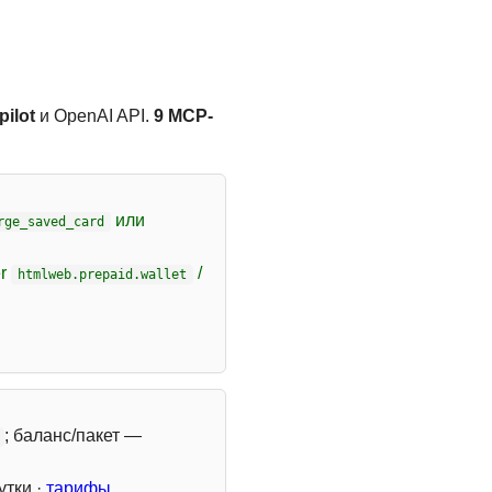
ilot
и OpenAI API.
9 MCP-
или
rge_saved_card
er
/
htmlweb.prepaid.wallet
; баланс/пакет —
утки ·
тарифы