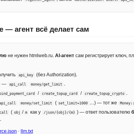
e — агент всё делает сам
елю
не нужен htmlweb.ru.
AI-агент
сам регистрирует ключ, пл
лучить
(без Authorization).
api_key
с —
.
api_call
money/get_limit
/
/
.
bind_payment_card
create_topup_card
create_topup_crypto
(
…) — тот же
api_call
money/set_limit
set_limit=1000
Money:
(
/
как у
) — ответ пользователю
call
obj
m
/json/{obj}/{m}
.
ce.json
·
llm.txt