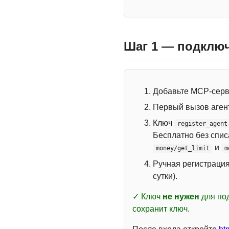
Шаг 1 — подключ
Добавьте MCP-сер
Первый вызов аген
Ключ
register_agent
Бесплатно без спи
и
money/get_limit
m
Ручная регистраци
сутки).
✓ Ключ
не нужен
для под
сохранит ключ.