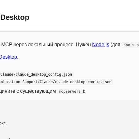
 Desktop
 с MCP через локальный процесс. Нужен
Node.js
(для
npx sup
Desktop
.
\Claude\claude_desktop_config.json
pplication Support/Claude/claude_desktop_config.json
едините с существующим
):
mcpServers