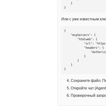
    }

}
Или с уже известным кл
{

    "mcpServers": {

        "htmlweb": {

            "url": "https://mcp.htmlweb.ru/",

            "headers": {

                "Authorization": "Bearer YOUR_API_KEY"

            }

        }

    }

}
Сохраните файл. П
Откройте чат (Agen
Проверочный запрос: