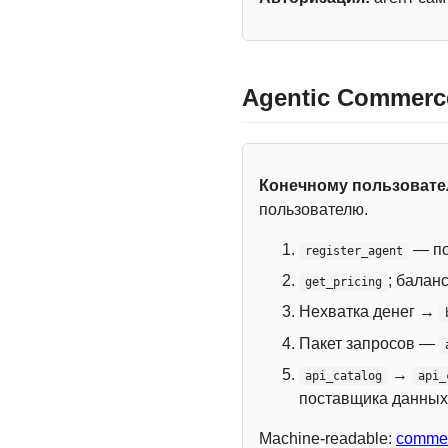
Agentic Commerc
Конечному пользоват
пользователю.
— по
register_agent
; балан
get_pricing
Нехватка денег →
Пакет запросов —
→
api_catalog
api_
поставщика данных
Machine-readable:
commer