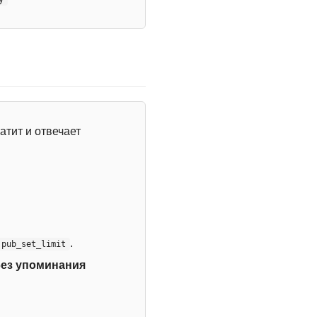
атит и отвечает
.
:pub_set_limit
без упоминания