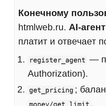
Конечному пользо
htmlweb.ru.
AI-агент
платит и отвечает 
— п
register_agent
Authorization).
; бала
get_pricing
.
money/get_limit