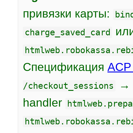
привязки карты:
bin
или
charge_saved_card
htmlweb.robokassa.reb
Спецификация
ACP 
/checkout_sessions
handler
htmlweb.prepa
htmlweb.robokassa.reb