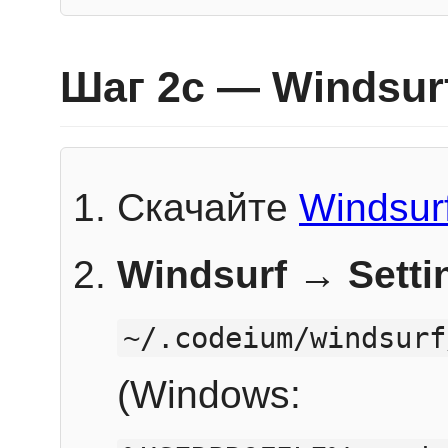
Шаг 2c — Windsur
Скачайте
Windsur
Windsurf → Sett
~/.codeium/windsurf
(Windows: