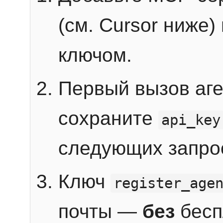
(см. Cursor ниже)
ключом.
Первый вызов аг
сохраните
api_key
следующих запро
Ключ
register_age
почты —
без
бесп