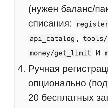
(нужен баланс/пак
списания:
registe
,
api_catalog
tools/
и
money/get_limit
Ручная регистра
опционально (под
20 бесплатных зап