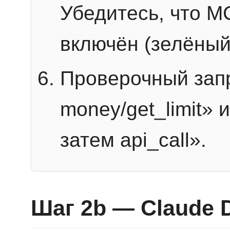
Убедитесь, что 
включён (зелёный
Проверочный запр
money/get_limit» 
затем api_call».
Шаг 2b — Claude 