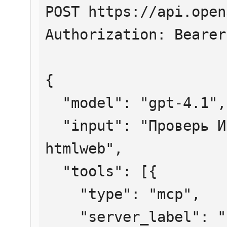
POST https://api.open
Authorization: Bearer
{

  "model": "gpt-4.1",

  "input": "Проверь ИНН 7707083893 через 
htmlweb",

  "tools": [{

    "type": "mcp",

    "server_label": "htmlweb",
