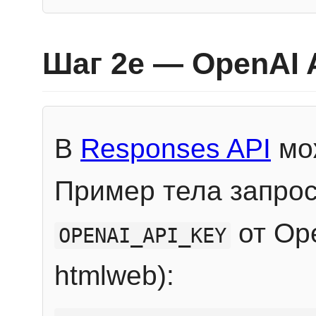
Шаг 2e — OpenAI 
В
Responses API
мож
Пример тела запрос
от Ope
OPENAI_API_KEY
htmlweb):