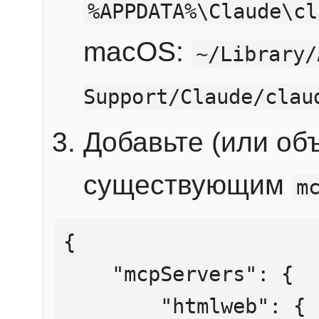
%APPDATA%\Claude\cl
macOS:
~/Library/
Support/Claude/clau
Добавьте (или об
существующим
m
{

    "mcpServers": {

        "htmlweb": {
