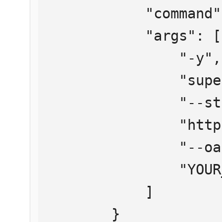
            "command": "npx",

            "args": [

                "-y",

                "supergateway",

                "--streamableHttp",

                "https://mcp.htmlweb.ru/",

                "--oauth2Bearer",

                "YOUR_API_KEY"

            ]

        }
