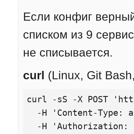
Если конфиг верный
списком из 9 сервис
не списывается.
curl
(Linux, Git Bas
curl -sS -X POST 'htt
  -H 'Content-Type: application/json' \

  -H 'Authorization: Bearer YOUR_API_KEY' \
