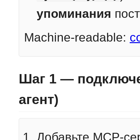
упоминания
пост
Machine-readable:
c
Шаг 1 — подключе
агент)
Добавьте MCP-се