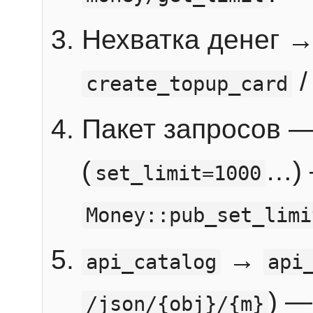
Нехватка денег 
create_topup_card
Пакет запросов 
(
…) 
set_limit=1000
Money::pub_set_limi
→
api_catalog
api
) —
/json/{obj}/{m}