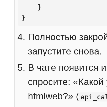
    }

}
Полностью закрой
запустите снова.
В чате появится 
спросите: «Какой
htmlweb?» (
api_ca