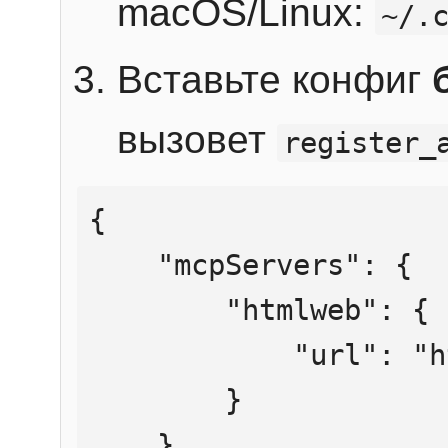
macOS/Linux:
~/.
Вставьте конфиг
вызовет
register_
{

    "mcpServers": {

        "htmlweb": {

            "url": "https://mcp.htmlweb.ru/"

        }

    }
