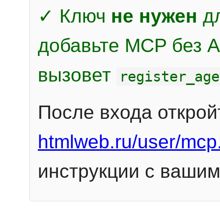
✓ Ключ
не нужен
дл
добавьте MCP без Au
вызовет
register_age
После входа открой
htmlweb.ru/user/mcp
инструкции с вашим