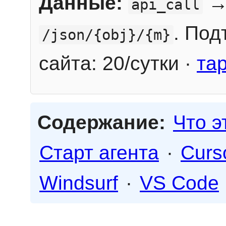
Данные:
→
api_call
. Под
/json/{obj}/{m}
сайта: 20/сутки ·
та
Содержание:
Что э
Старт агента
·
Curs
Windsurf
·
VS Code