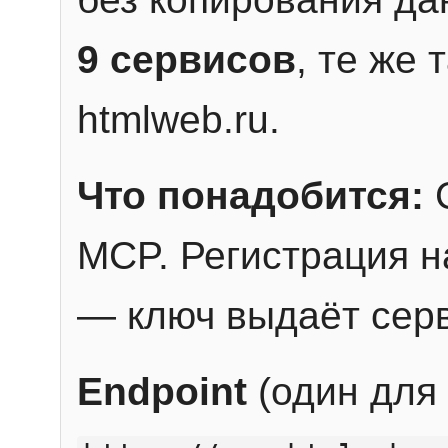
9 сервисов
, те же
htmlweb.ru.
Что понадобится:
C
MCP. Регистрация н
— ключ выдаёт сер
Endpoint
(один для 