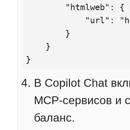
        "htmlweb": {

            "url": "https://mcp.htmlweb.ru/"

        }

    }

}
В Copilot Chat в
MCP-сервисов и 
баланс.