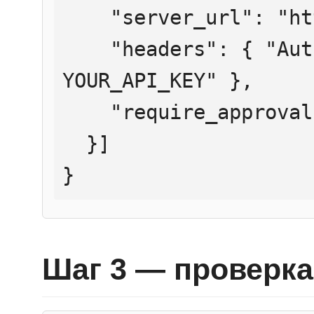
    "server_url": "https://mcp.htmlweb.ru/",

    "headers": { "Authorization": "Bearer 
YOUR_API_KEY" },

    "require_approval": "never"

  }]

}
Шаг 3 — проверка 