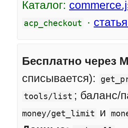
Каталог:
commerce.j
·
статья
acp_checkout
Бесплатно через 
списывается):
get_p
; баланс/
tools/list
и
money/get_limit
mon