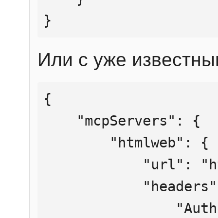
}
Или с уже известны
{

    "mcpServers": {

        "htmlweb": {

            "url": "https://mcp.htmlweb.ru/",

            "headers": {

                "Authorization": "Bearer 