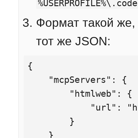
%USERPROFILE%\.code
Формат такой же, 
тот же JSON:
{

    "mcpServers": {

        "htmlweb": {

            "url": "https://mcp.htmlweb.ru/"

        }

    }
