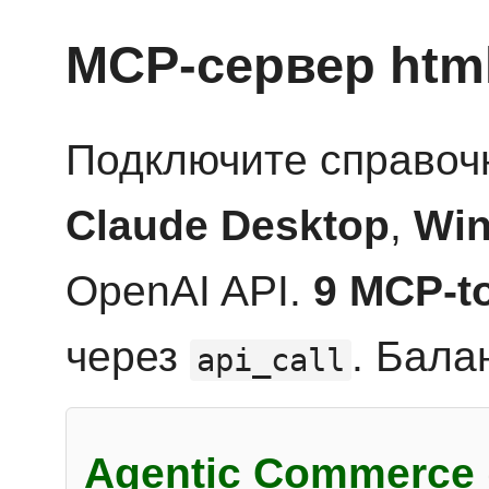
MCP-сервер htm
Подключите справоч
Claude Desktop
,
Win
OpenAI API.
9 MCP-t
через
. Бала
api_call
Agentic Commerce 