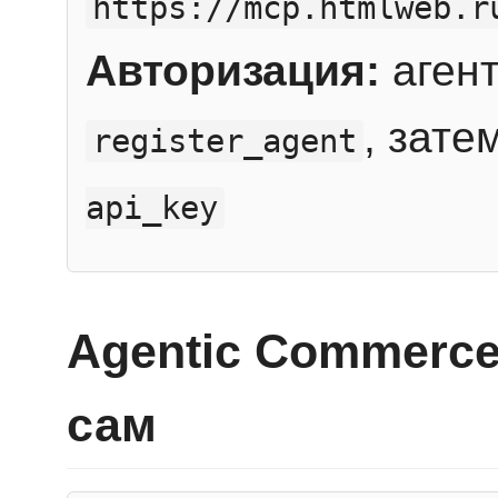
https://mcp.htmlweb.r
Авторизация:
агент
, зате
register_agent
api_key
Agentic Commerce
сам