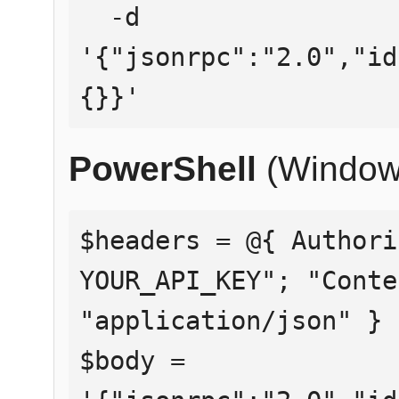
  -d 
'{"jsonrpc":"2.0","id
{}}'
PowerShell
(Window
$headers = @{ Authori
YOUR_API_KEY"; "Conte
"application/json" }

$body = 