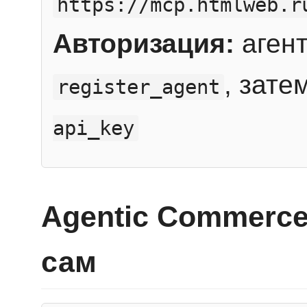
https://mcp.htmlweb.r
Авторизация:
агент
, зате
register_agent
api_key
Agentic Commerce
сам