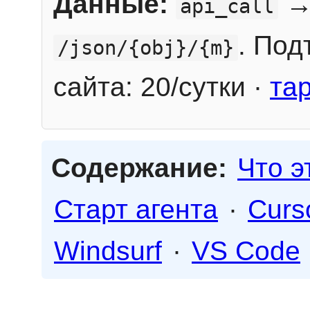
Данные:
→
api_call
. Под
/json/{obj}/{m}
сайта: 20/сутки ·
та
Содержание:
Что э
Старт агента
·
Curs
Windsurf
·
VS Code