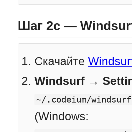
Шаг 2c — Windsur
Скачайте
Windsur
Windsurf → Sett
~/.codeium/windsurf
(Windows: