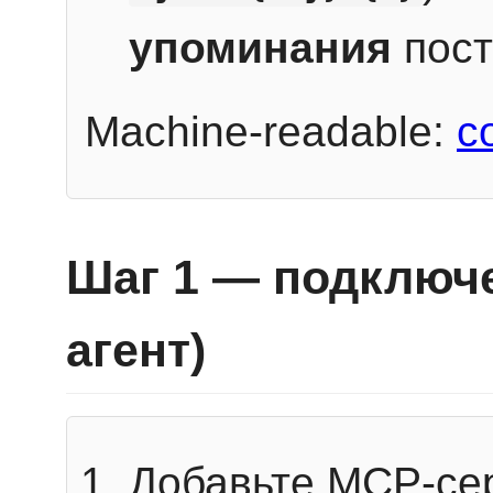
упоминания
пост
Machine-readable:
c
Шаг 1 — подключе
агент)
Добавьте MCP-се