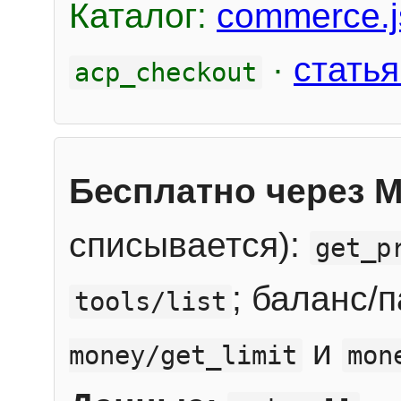
Каталог:
commerce.j
·
статья
acp_checkout
Бесплатно через 
списывается):
get_p
; баланс/
tools/list
и
money/get_limit
mon