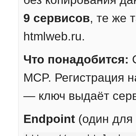
9 сервисов
, те же
htmlweb.ru.
Что понадобится:
C
MCP. Регистрация н
— ключ выдаёт сер
Endpoint
(один для 