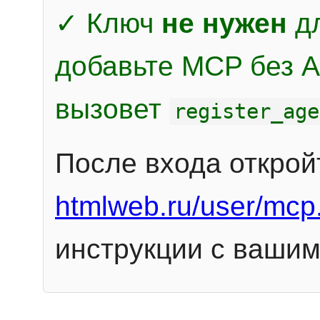
✓ Ключ
не нужен
дл
добавьте MCP без Au
вызовет
register_age
После входа открой
htmlweb.ru/user/mcp
инструкции с вашим