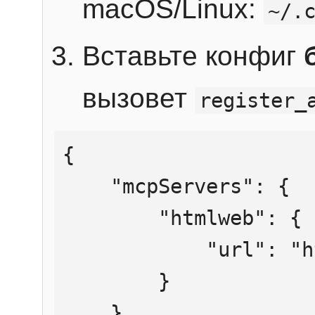
macOS/Linux:
~/.
Вставьте конфиг
вызовет
register_
{

    "mcpServers": {

        "htmlweb": {

            "url": "https://mcp.htmlweb.ru/"

        }

    }
