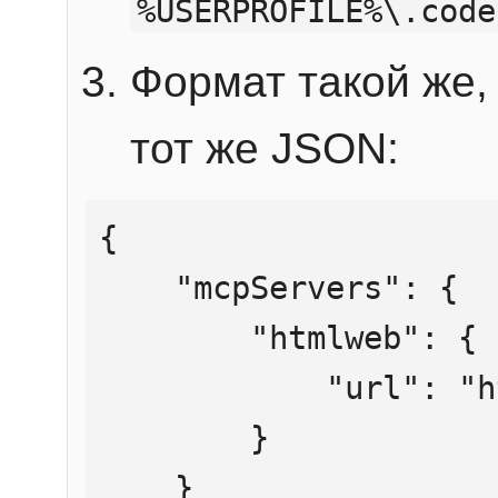
%USERPROFILE%\.code
Формат такой же, 
тот же JSON:
{

    "mcpServers": {

        "htmlweb": {

            "url": "https://mcp.htmlweb.ru/"

        }

    }
