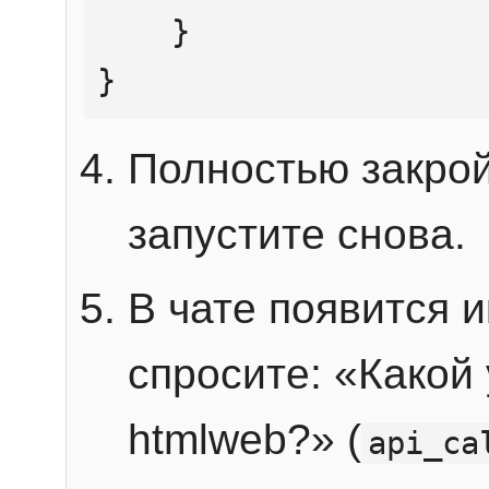
    }

}
Полностью закрой
запустите снова.
В чате появится 
спросите: «Какой
htmlweb?» (
api_ca