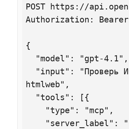
POST https://api.open
Authorization: Bearer
{

  "model": "gpt-4.1",

  "input": "Проверь ИНН 7707083893 через 
htmlweb",

  "tools": [{

    "type": "mcp",

    "server_label": "htmlweb",
