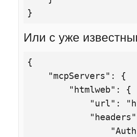
}
Или с уже известны
{

    "mcpServers": {

        "htmlweb": {

            "url": "https://mcp.htmlweb.ru/",

            "headers": {

                "Authorization": "Bearer 