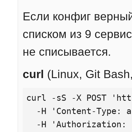
Если конфиг верный
списком из 9 сервис
не списывается.
curl
(Linux, Git Bas
curl -sS -X POST 'htt
  -H 'Content-Type: application/json' \

  -H 'Authorization: Bearer YOUR_API_KEY' \
