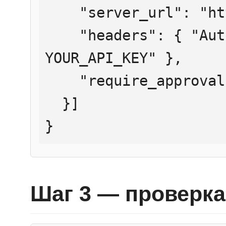
    "server_url": "https://mcp.htmlweb.ru/",

    "headers": { "Authorization": "Bearer 
YOUR_API_KEY" },

    "require_approval": "never"

  }]

}
Шаг 3 — проверка 