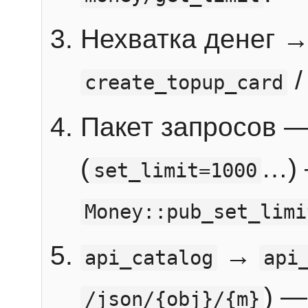
Нехватка денег 
create_topup_card
Пакет запросов 
(
…) 
set_limit=1000
Money::pub_set_limi
→
api_catalog
api
) —
/json/{obj}/{m}