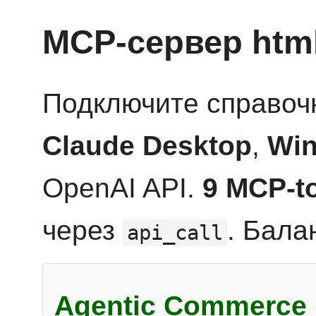
MCP-сервер htm
Подключите справоч
Claude Desktop
,
Win
OpenAI API.
9 MCP-t
через
. Бала
api_call
Agentic Commerce 