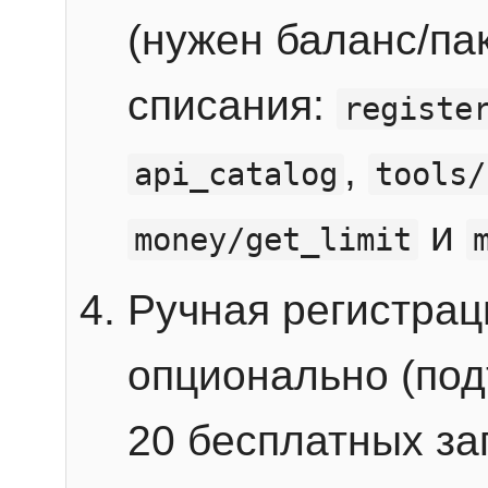
(нужен баланс/пак
списания:
registe
,
api_catalog
tools/
и
money/get_limit
Ручная регистра
опционально (под
20 бесплатных зап