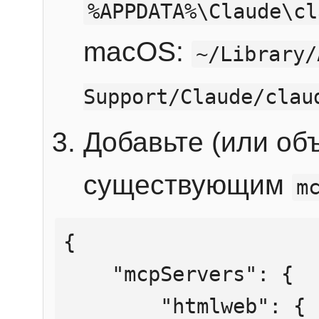
%APPDATA%\Claude\cl
macOS:
~/Library/
Support/Claude/clau
Добавьте (или об
существующим
m
{

    "mcpServers": {

        "htmlweb": {
