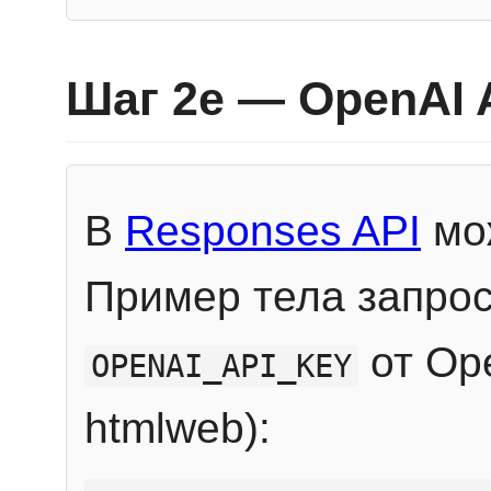
Шаг 2e — OpenAI 
В
Responses API
мож
Пример тела запрос
от Ope
OPENAI_API_KEY
htmlweb):