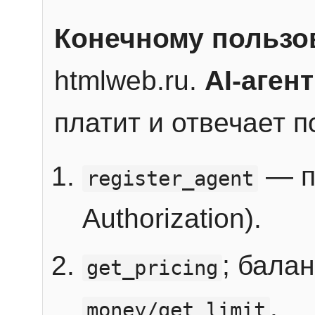
Конечному пользо
htmlweb.ru.
AI-агент
платит и отвечает 
— п
register_agent
Authorization).
; бала
get_pricing
.
money/get_limit