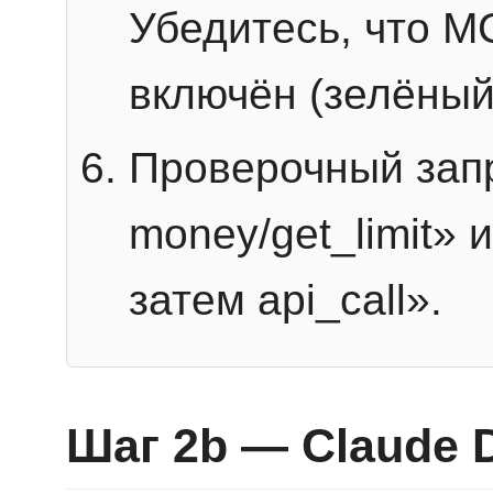
Убедитесь, что 
включён (зелёный
Проверочный запр
money/get_limit» 
затем api_call».
Шаг 2b — Claude 