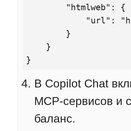
        "htmlweb": {

            "url": "https://mcp.htmlweb.ru/"

        }

    }

}
В Copilot Chat в
MCP-сервисов и 
баланс.