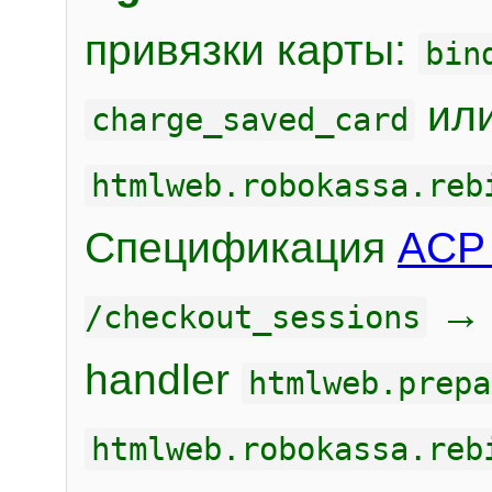
привязки карты:
bin
или
charge_saved_card
htmlweb.robokassa.reb
Спецификация
ACP 
/checkout_sessions
handler
htmlweb.prepa
htmlweb.robokassa.reb