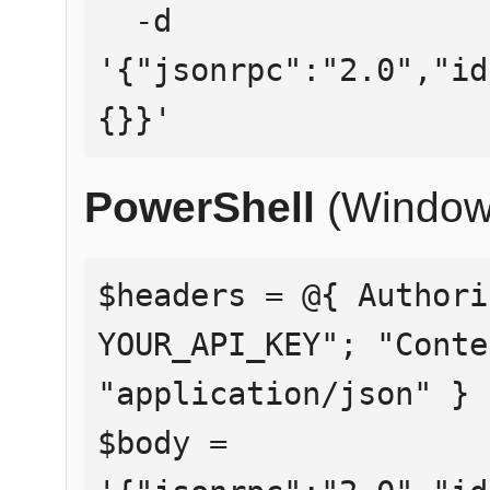
  -d 
'{"jsonrpc":"2.0","id
{}}'
PowerShell
(Window
$headers = @{ Authori
YOUR_API_KEY"; "Conte
"application/json" }

$body = 