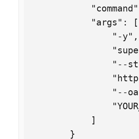
            "command": "npx",

            "args": [

                "-y",

                "supergateway",

                "--streamableHttp",

                "https://mcp.htmlweb.ru/",

                "--oauth2Bearer",

                "YOUR_API_KEY"

            ]

        }
