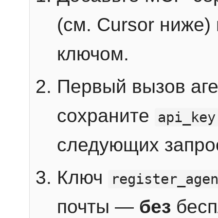
(см. Cursor ниже)
ключом.
Первый вызов аг
сохраните
api_key
следующих запро
Ключ
register_age
почты —
без
бесп