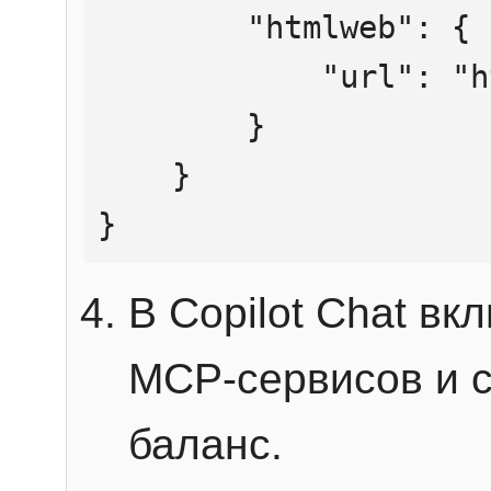
        "htmlweb": {

            "url": "https://mcp.htmlweb.ru/"

        }

    }

}
В Copilot Chat в
MCP-сервисов и 
баланс.