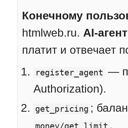
Конечному пользо
htmlweb.ru.
AI-агент
платит и отвечает 
— п
register_agent
Authorization).
; бала
get_pricing
.
money/get_limit