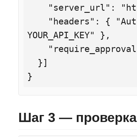
    "server_url": "https://mcp.htmlweb.ru/",

    "headers": { "Authorization": "Bearer 
YOUR_API_KEY" },

    "require_approval": "never"

  }]

}
Шаг 3 — проверка 