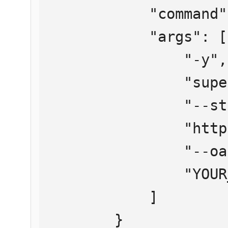
            "command": "npx",

            "args": [

                "-y",

                "supergateway",

                "--streamableHttp",

                "https://mcp.htmlweb.ru/",

                "--oauth2Bearer",

                "YOUR_API_KEY"

            ]

        }
