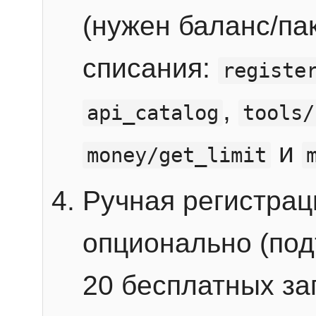
(нужен баланс/пак
списания:
registe
,
api_catalog
tools/
и
money/get_limit
Ручная регистра
опционально (под
20 бесплатных зап