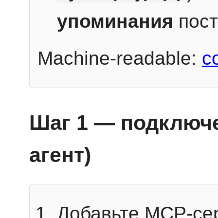
упоминания
пост
Machine-readable:
c
Шаг 1 — подключе
агент)
Добавьте MCP-се