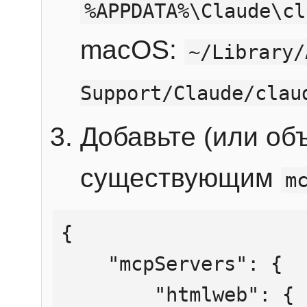
%APPDATA%\Claude\cl
macOS:
~/Library/
Support/Claude/clau
Добавьте (или об
существующим
m
{

    "mcpServers": {

        "htmlweb": {
