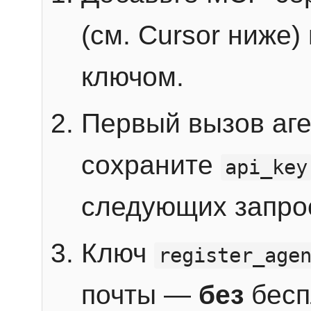
(см. Cursor ниже)
ключом.
Первый вызов аг
сохраните
api_key
следующих запро
Ключ
register_age
почты —
без
бесп