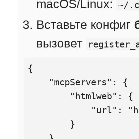
macOS/Linux:
~/.
Вставьте конфиг
вызовет
register_
{

    "mcpServers": {

        "htmlweb": {

            "url": "https://mcp.htmlweb.ru/"

        }

    }
