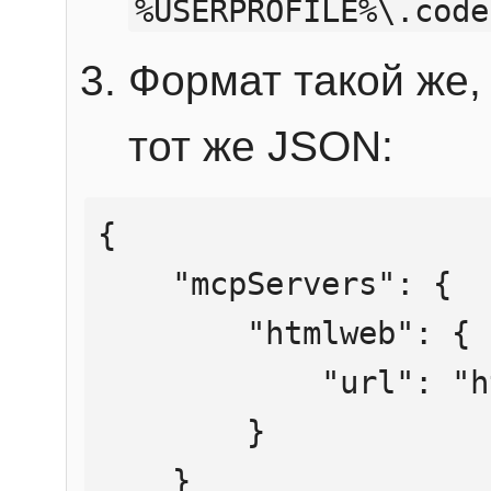
%USERPROFILE%\.code
Формат такой же, 
тот же JSON:
{

    "mcpServers": {

        "htmlweb": {

            "url": "https://mcp.htmlweb.ru/"

        }

    }
