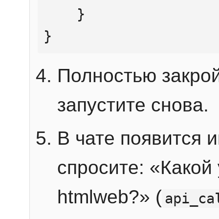
    }

}
Полностью закрой
запустите снова.
В чате появится 
спросите: «Какой
htmlweb?» (
api_ca