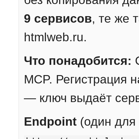
9 сервисов
, те же
htmlweb.ru.
Что понадобится:
C
MCP. Регистрация н
— ключ выдаёт сер
Endpoint
(один для 