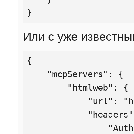
}
Или с уже известны
{

    "mcpServers": {

        "htmlweb": {

            "url": "https://mcp.htmlweb.ru/",

            "headers": {

                "Authorization": "Bearer 