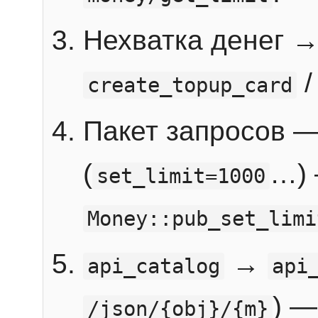
Нехватка денег 
create_topup_card
Пакет запросов 
(
…) 
set_limit=1000
Money::pub_set_limi
→
api_catalog
api
) —
/json/{obj}/{m}