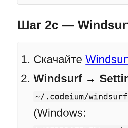
Шаг 2c — Windsur
Скачайте
Windsur
Windsurf → Sett
~/.codeium/windsurf
(Windows: