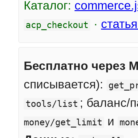
Каталог:
commerce.j
·
статья
acp_checkout
Бесплатно через 
списывается):
get_p
; баланс/
tools/list
и
money/get_limit
mon