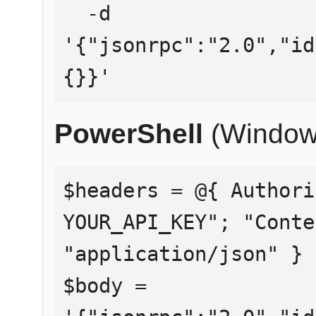
  -d 
'{"jsonrpc":"2.0","id
{}}'
PowerShell
(Window
$headers = @{ Authori
YOUR_API_KEY"; "Conte
"application/json" }

$body = 