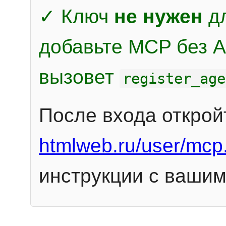
✓ Ключ
не нужен
дл
добавьте MCP без Au
вызовет
register_age
После входа открой
htmlweb.ru/user/mcp
инструкции с вашим