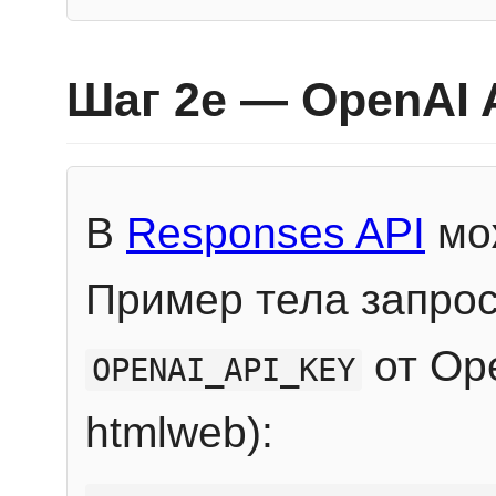
Шаг 2e — OpenAI 
В
Responses API
мож
Пример тела запрос
от Ope
OPENAI_API_KEY
htmlweb):