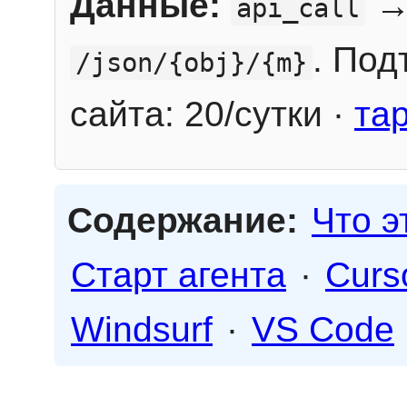
Данные:
→
api_call
. Под
/json/{obj}/{m}
сайта: 20/сутки ·
та
Содержание:
Что э
Старт агента
·
Curs
Windsurf
·
VS Code