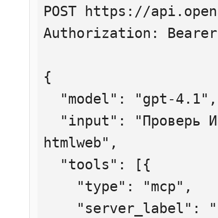
POST https://api.open
Authorization: Bearer
{

  "model": "gpt-4.1",

  "input": "Проверь ИНН 7707083893 через 
htmlweb",

  "tools": [{

    "type": "mcp",

    "server_label": "htmlweb",
