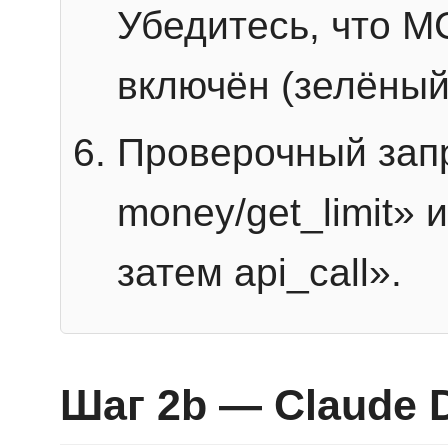
Убедитесь, что 
включён (зелёный
Проверочный запр
money/get_limit» 
затем api_call».
Шаг 2b — Claude 