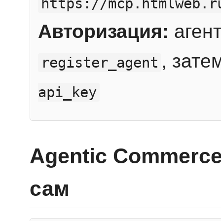
https://mcp.htmlweb.r
Авторизация:
агент
, зате
register_agent
api_key
Agentic Commerce
сам