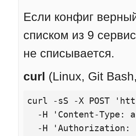
Если конфиг верный
списком из 9 сервис
не списывается.
curl
(Linux, Git Bas
curl -sS -X POST 'htt
  -H 'Content-Type: application/json' \

  -H 'Authorization: Bearer YOUR_API_KEY' \
