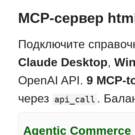
MCP-сервер htm
Подключите справоч
Claude Desktop
,
Win
OpenAI API.
9 MCP-t
через
. Бала
api_call
Agentic Commerce 