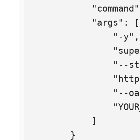
            "command": "npx",

            "args": [

                "-y",

                "supergateway",

                "--streamableHttp",

                "https://mcp.htmlweb.ru/",

                "--oauth2Bearer",

                "YOUR_API_KEY"

            ]

        }
