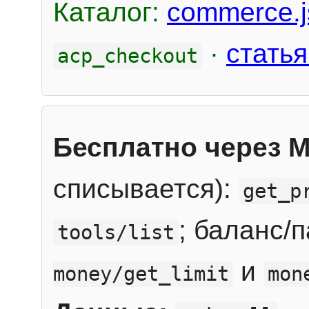
Каталог:
commerce.j
·
статья
acp_checkout
Бесплатно через 
списывается):
get_p
; баланс/
tools/list
и
money/get_limit
mon