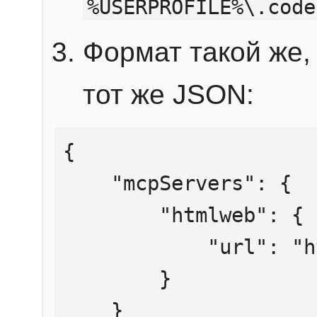
%USERPROFILE%\.code
Формат такой же, 
тот же JSON:
{

    "mcpServers": {

        "htmlweb": {

            "url": "https://mcp.htmlweb.ru/"

        }

    }
