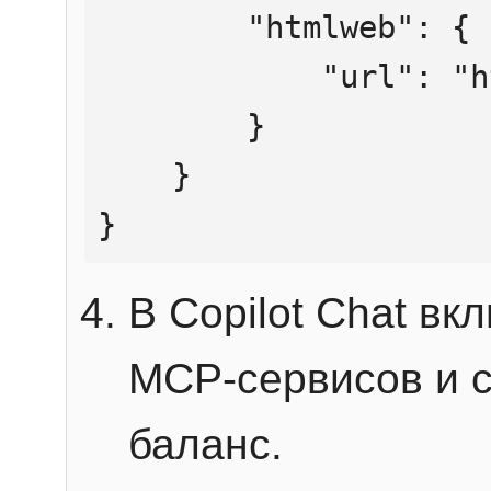
        "htmlweb": {

            "url": "https://mcp.htmlweb.ru/"

        }

    }

}
В Copilot Chat в
MCP-сервисов и 
баланс.