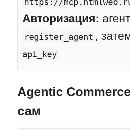
https://mcp.htmlweb.r
Авторизация:
агент
, зате
register_agent
api_key
Agentic Commerce
сам