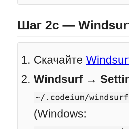
Шаг 2c — Windsur
Скачайте
Windsur
Windsurf → Sett
~/.codeium/windsurf
(Windows: