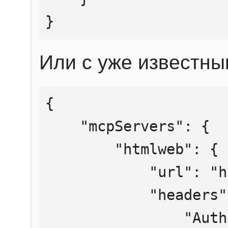
}
Или с уже известны
{

    "mcpServers": {

        "htmlweb": {

            "url": "https://mcp.htmlweb.ru/",

            "headers": {

                "Authorization": "Bearer 