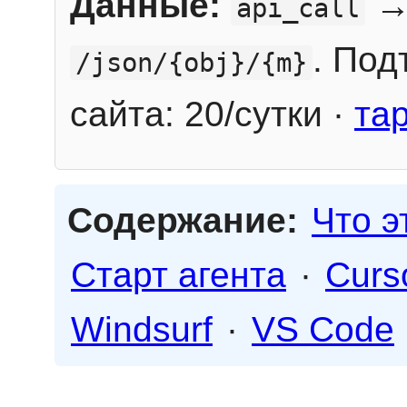
Данные:
→
api_call
. Под
/json/{obj}/{m}
сайта: 20/сутки ·
та
Содержание:
Что э
Старт агента
·
Curs
Windsurf
·
VS Code