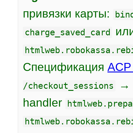
привязки карты:
bin
или
charge_saved_card
htmlweb.robokassa.reb
Спецификация
ACP 
/checkout_sessions
handler
htmlweb.prepa
htmlweb.robokassa.reb