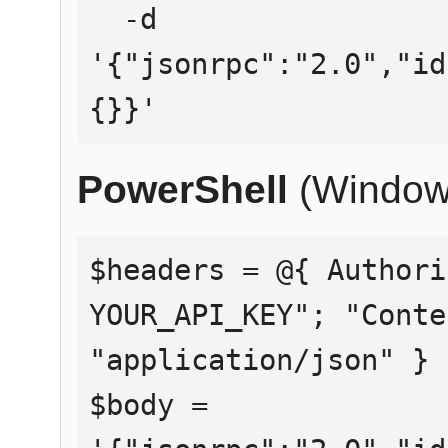
  -d 
'{"jsonrpc":"2.0","id
{}}'
PowerShell
(Window
$headers = @{ Authori
YOUR_API_KEY"; "Conte
"application/json" }

$body = 