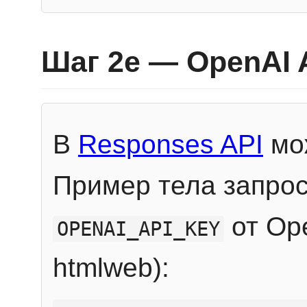
Шаг 2e — OpenAI 
В
Responses API
мож
Пример тела запрос
от Ope
OPENAI_API_KEY
htmlweb):