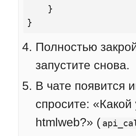
    }

}
Полностью закрой
запустите снова.
В чате появится 
спросите: «Какой
htmlweb?» (
api_ca