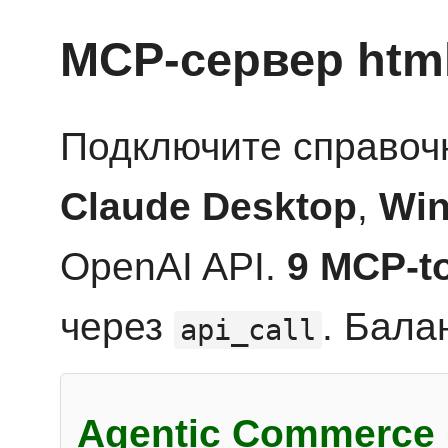
MCP-сервер htm
Подключите справоч
Claude Desktop
,
Win
OpenAI API.
9 MCP-t
через
. Бала
api_call
Agentic Commerce 