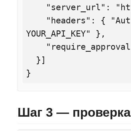
    "server_url": "https://mcp.htmlweb.ru/",

    "headers": { "Authorization": "Bearer 
YOUR_API_KEY" },

    "require_approval": "never"

  }]

}
Шаг 3 — проверка 