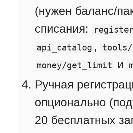
(нужен баланс/пак
списания:
registe
,
api_catalog
tools/
и
money/get_limit
Ручная регистра
опционально (под
20 бесплатных зап