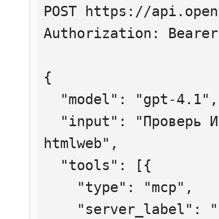
POST https://api.open
Authorization: Bearer
{

  "model": "gpt-4.1",

  "input": "Проверь ИНН 7707083893 через 
htmlweb",

  "tools": [{

    "type": "mcp",

    "server_label": "htmlweb",
