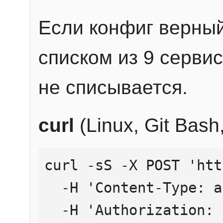
Если конфиг верный
списком из 9 сервис
не списывается.
curl
(Linux, Git Bas
curl -sS -X POST 'htt
  -H 'Content-Type: application/json' \

  -H 'Authorization: Bearer YOUR_API_KEY' \
