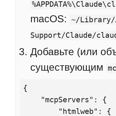
%APPDATA%\Claude\cl
macOS:
~/Library/
Support/Claude/clau
Добавьте (или об
существующим
m
{

    "mcpServers": {

        "htmlweb": {
