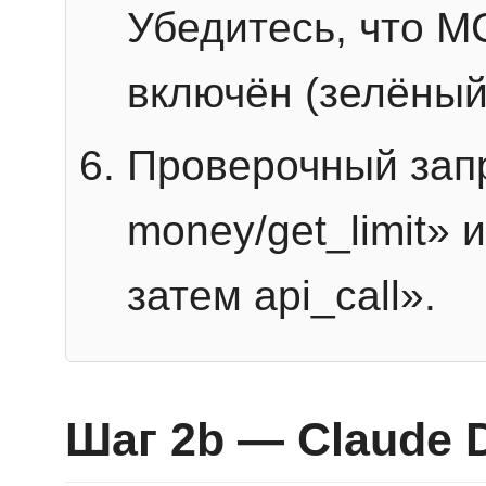
Убедитесь, что 
включён (зелёный
Проверочный запр
money/get_limit» 
затем api_call».
Шаг 2b — Claude 