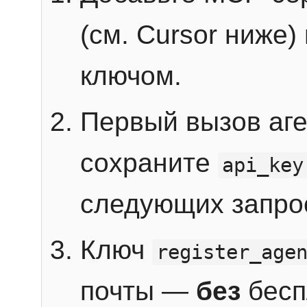
(см. Cursor ниже)
ключом.
Первый вызов аг
сохраните
api_key
следующих запро
Ключ
register_age
почты —
без
бесп