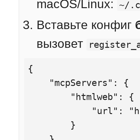
macOS/Linux:
~/.
Вставьте конфиг
вызовет
register_
{

    "mcpServers": {

        "htmlweb": {

            "url": "https://mcp.htmlweb.ru/"

        }

    }
