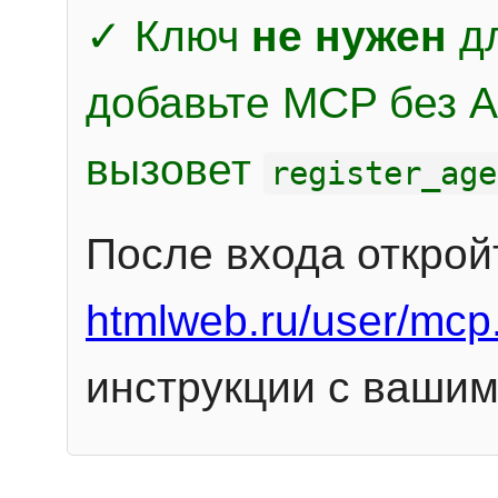
✓ Ключ
не нужен
дл
добавьте MCP без Au
вызовет
register_age
После входа открой
htmlweb.ru/user/mcp
инструкции с вашим