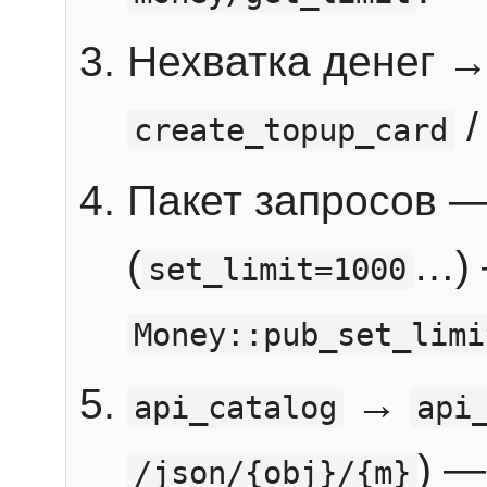
Нехватка денег 
create_topup_card
Пакет запросов 
(
…) 
set_limit=1000
Money::pub_set_limi
→
api_catalog
api
) —
/json/{obj}/{m}