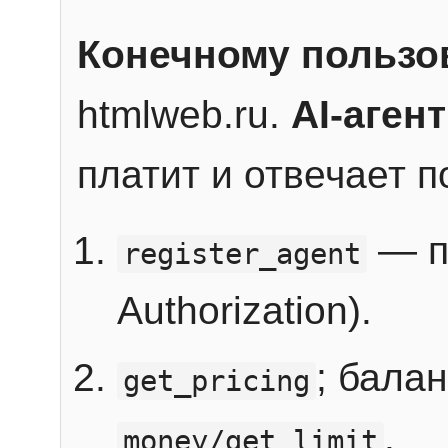
Конечному пользо
htmlweb.ru.
AI-агент
платит и отвечает 
— п
register_agent
Authorization).
; бала
get_pricing
.
money/get_limit