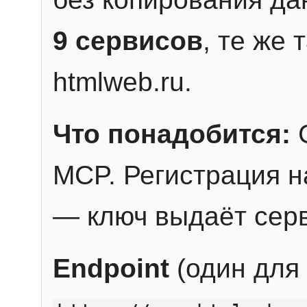
9 сервисов
, те же
htmlweb.ru.
Что понадобится:
C
MCP. Регистрация н
— ключ выдаёт сер
Endpoint
(один для 