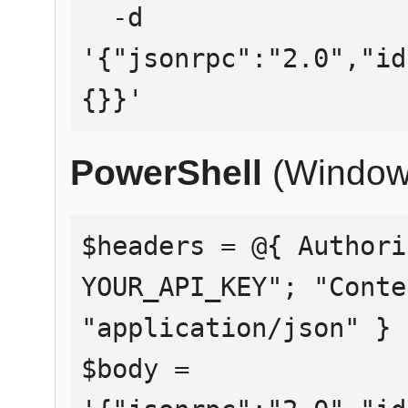
  -d 
'{"jsonrpc":"2.0","id
{}}'
PowerShell
(Window
$headers = @{ Authori
YOUR_API_KEY"; "Conte
"application/json" }

$body = 