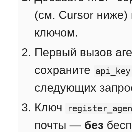
(см. Cursor ниже)
ключом.
Первый вызов аг
сохраните
api_key
следующих запро
Ключ
register_age
почты —
без
бесп