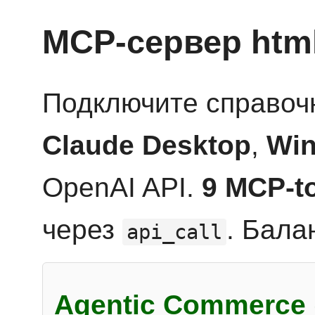
MCP-сервер htm
Подключите справоч
Claude Desktop
,
Win
OpenAI API.
9 MCP-t
через
. Бала
api_call
Agentic Commerce 