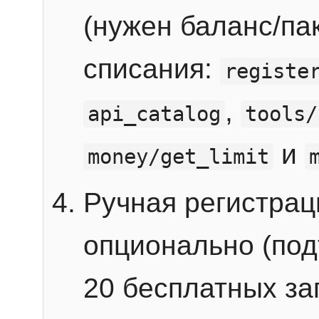
(нужен баланс/пак
списания:
registe
,
api_catalog
tools/
и
money/get_limit
Ручная регистра
опционально (под
20 бесплатных зап