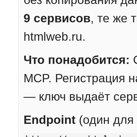
9 сервисов
, те же
htmlweb.ru.
Что понадобится:
C
MCP. Регистрация н
— ключ выдаёт сер
Endpoint
(один для 