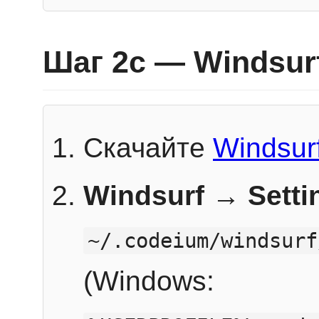
Шаг 2c — Windsur
Скачайте
Windsur
Windsurf → Sett
~/.codeium/windsurf
(Windows: