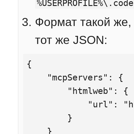
%USERPROFILE%\.code
Формат такой же, 
тот же JSON:
{

    "mcpServers": {

        "htmlweb": {

            "url": "https://mcp.htmlweb.ru/"

        }

    }
