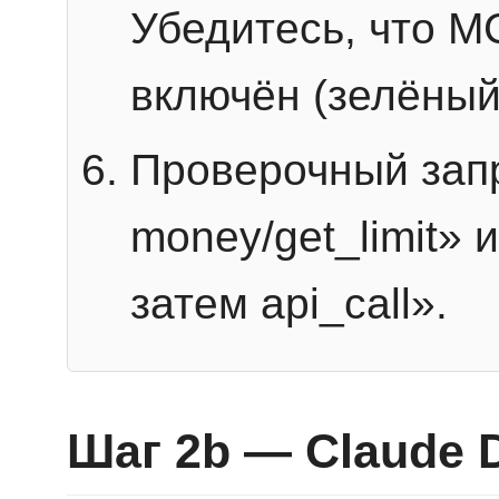
Убедитесь, что 
включён (зелёный
Проверочный запр
money/get_limit» 
затем api_call».
Шаг 2b — Claude 