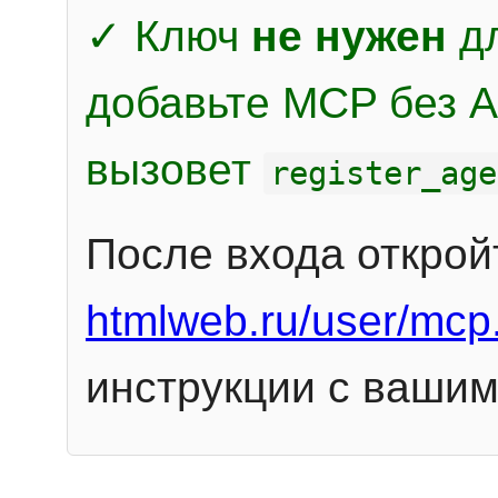
✓ Ключ
не нужен
дл
добавьте MCP без Au
вызовет
register_age
После входа открой
htmlweb.ru/user/mcp
инструкции с вашим