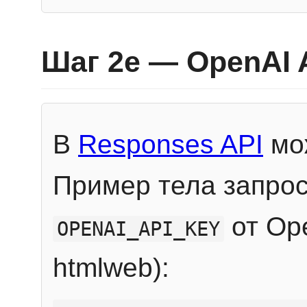
Шаг 2e — OpenAI 
В
Responses API
мож
Пример тела запрос
от Ope
OPENAI_API_KEY
htmlweb):