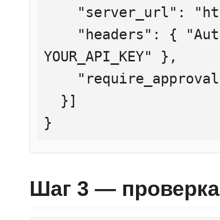
    "server_url": "https://mcp.htmlweb.ru/",

    "headers": { "Authorization": "Bearer 
YOUR_API_KEY" },

    "require_approval": "never"

  }]

}
Шаг 3 — проверка 