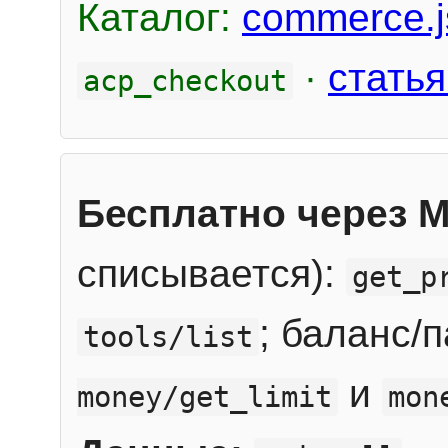
Каталог:
commerce.j
·
статья
acp_checkout
Бесплатно через 
списывается):
get_p
; баланс/
tools/list
и
money/get_limit
mon