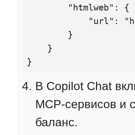
        "htmlweb": {

            "url": "https://mcp.htmlweb.ru/"

        }

    }

}
В Copilot Chat в
MCP-сервисов и 
баланс.