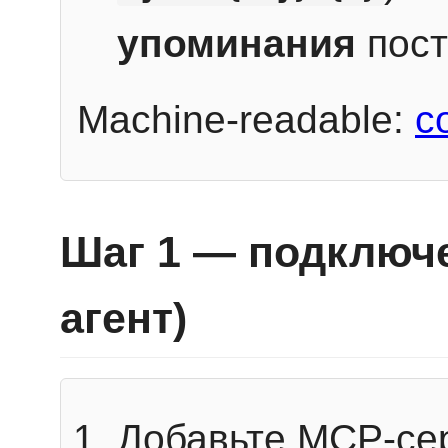
упоминания
пост
Machine-readable:
c
Шаг 1 — подключе
агент)
Добавьте MCP-се