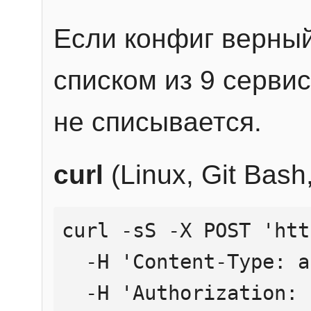
Если конфиг верный
списком из 9 сервис
не списывается.
curl
(Linux, Git Bas
curl -sS -X POST 'htt
  -H 'Content-Type: application/json' \

  -H 'Authorization: Bearer YOUR_API_KEY' \
