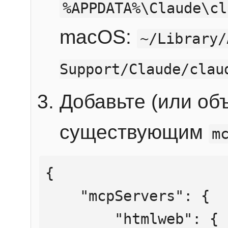
%APPDATA%\Claude\cl
macOS:
~/Library/
Support/Claude/clau
Добавьте (или об
существующим
m
{

    "mcpServers": {

        "htmlweb": {
