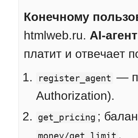
Конечному пользо
htmlweb.ru.
AI-агент
платит и отвечает 
— п
register_agent
Authorization).
; бала
get_pricing
.
money/get_limit