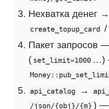
Нехватка денег 
create_topup_card
Пакет запросов 
(
…) 
set_limit=1000
Money::pub_set_limi
→
api_catalog
api
) —
/json/{obj}/{m}