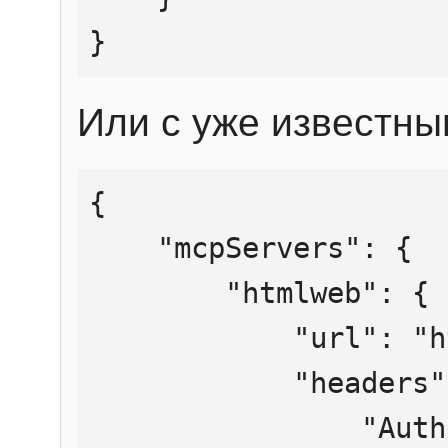
}
Или с уже известны
{

    "mcpServers": {

        "htmlweb": {

            "url": "https://mcp.htmlweb.ru/",

            "headers": {

                "Authorization": "Bearer 