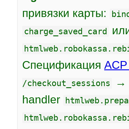
привязки карты:
bin
или
charge_saved_card
htmlweb.robokassa.reb
Спецификация
ACP 
/checkout_sessions
handler
htmlweb.prepa
htmlweb.robokassa.reb