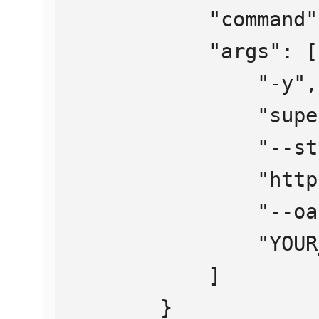
            "command": "npx",

            "args": [

                "-y",

                "supergateway",

                "--streamableHttp",

                "https://mcp.htmlweb.ru/",

                "--oauth2Bearer",

                "YOUR_API_KEY"

            ]

        }
