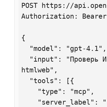
POST https://api.open
Authorization: Bearer
{

  "model": "gpt-4.1",

  "input": "Проверь ИНН 7707083893 через 
htmlweb",

  "tools": [{

    "type": "mcp",

    "server_label": "htmlweb",
