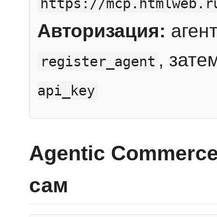
https://mcp.htmlweb.r
Авторизация:
агент
, зате
register_agent
api_key
Agentic Commerce
сам