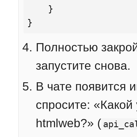
    }

}
Полностью закрой
запустите снова.
В чате появится 
спросите: «Какой
htmlweb?» (
api_ca