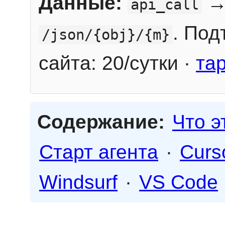
Данные:
→
api_call
. Под
/json/{obj}/{m}
сайта: 20/сутки ·
та
Содержание:
Что э
Старт агента
·
Curs
Windsurf
·
VS Code