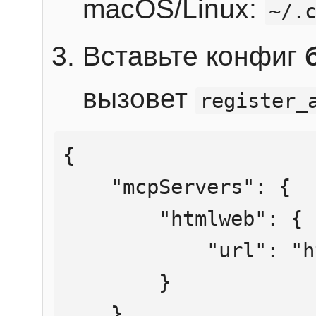
macOS/Linux:
~/.
Вставьте конфиг
вызовет
register_
{

    "mcpServers": {

        "htmlweb": {

            "url": "https://mcp.htmlweb.ru/"

        }

    }
