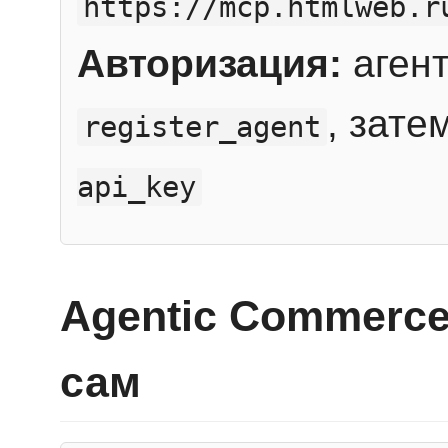
https://mcp.htmlweb.r
Авторизация:
агент
, зате
register_agent
api_key
Agentic Commerce
сам