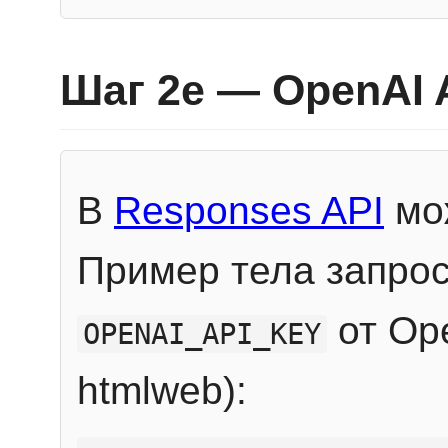
Шаг 2e — OpenAI 
В
Responses API
мож
Пример тела запрос
от Ope
OPENAI_API_KEY
htmlweb):