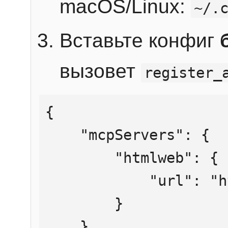
macOS/Linux:
~/.
Вставьте конфиг
вызовет
register_
{

    "mcpServers": {

        "htmlweb": {

            "url": "https://mcp.htmlweb.ru/"

        }

    }
