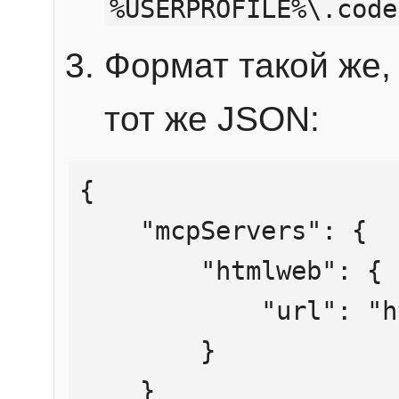
%USERPROFILE%\.code
Формат такой же, 
тот же JSON:
{

    "mcpServers": {

        "htmlweb": {

            "url": "https://mcp.htmlweb.ru/"

        }

    }
