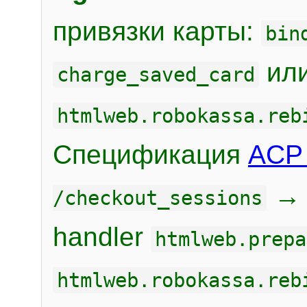
привязки карты:
bin
или
charge_saved_card
htmlweb.robokassa.reb
Спецификация
ACP 
/checkout_sessions
handler
htmlweb.prepa
htmlweb.robokassa.reb