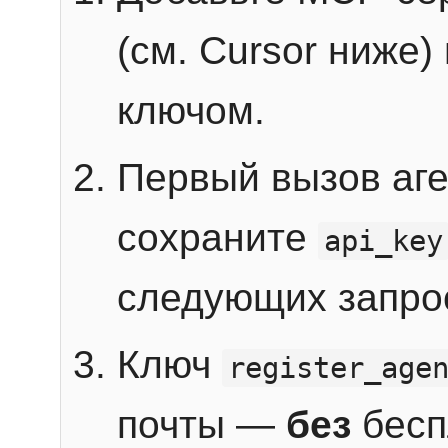
(см. Cursor ниже)
ключом.
Первый вызов аг
сохраните
api_key
следующих запро
Ключ
register_age
почты —
без
бесп