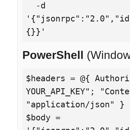
  -d 
'{"jsonrpc":"2.0","id
{}}'
PowerShell
(Window
$headers = @{ Authori
YOUR_API_KEY"; "Conte
"application/json" }

$body = 