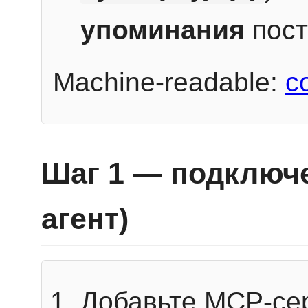
упоминания
пост
Machine-readable:
c
Шаг 1 — подключе
агент)
Добавьте MCP-се