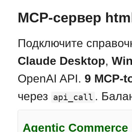
MCP-сервер htm
Подключите справоч
Claude Desktop
,
Win
OpenAI API.
9 MCP-t
через
. Бала
api_call
Agentic Commerce 