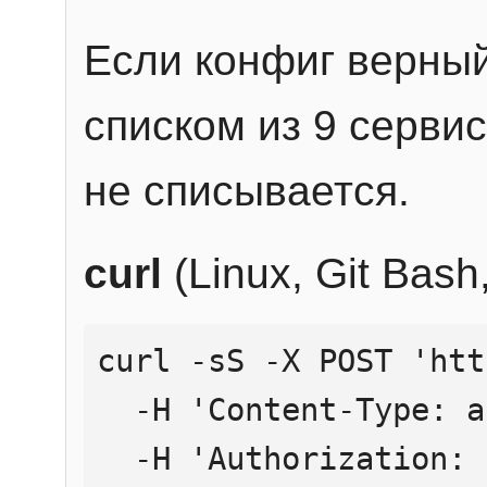
Если конфиг верный
списком из 9 сервис
не списывается.
curl
(Linux, Git Bas
curl -sS -X POST 'htt
  -H 'Content-Type: application/json' \

  -H 'Authorization: Bearer YOUR_API_KEY' \
