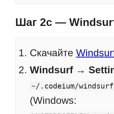
Шаг 2c — Windsur
Скачайте
Windsur
Windsurf → Sett
~/.codeium/windsurf
(Windows: