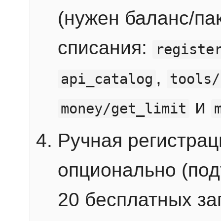
(нужен баланс/пак
списания:
registe
,
api_catalog
tools/
и
money/get_limit
Ручная регистра
опционально (под
20 бесплатных зап