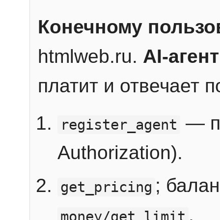
Конечному пользо
htmlweb.ru.
AI-агент
платит и отвечает 
— п
register_agent
Authorization).
; бала
get_pricing
.
money/get_limit