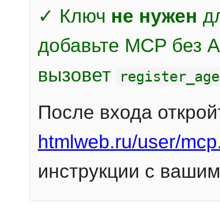
✓ Ключ
не нужен
дл
добавьте MCP без Au
вызовет
register_age
После входа открой
htmlweb.ru/user/mcp
инструкции с вашим