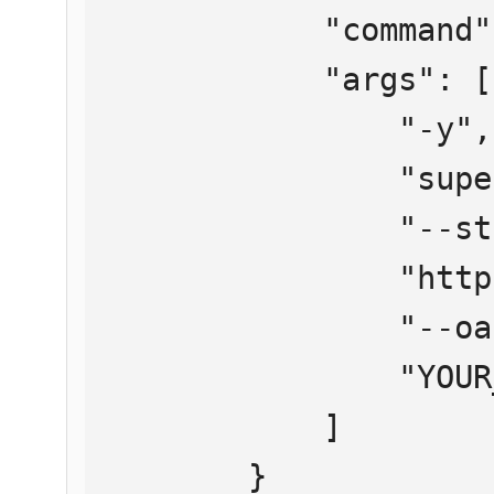
            "command": "npx",

            "args": [

                "-y",

                "supergateway",

                "--streamableHttp",

                "https://mcp.htmlweb.ru/",

                "--oauth2Bearer",

                "YOUR_API_KEY"

            ]

        }
