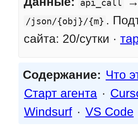
Данные:
→
api_call
. Под
/json/{obj}/{m}
сайта: 20/сутки ·
та
Содержание:
Что э
Старт агента
·
Curs
Windsurf
·
VS Code