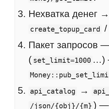
Нехватка денег 
create_topup_card
Пакет запросов 
(
…) 
set_limit=1000
Money::pub_set_limi
→
api_catalog
api
) —
/json/{obj}/{m}