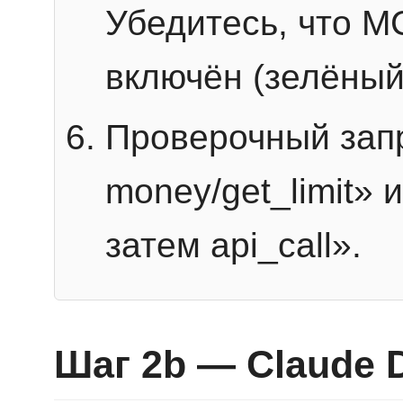
Убедитесь, что 
включён (зелёный
Проверочный запр
money/get_limit» 
затем api_call».
Шаг 2b — Claude 