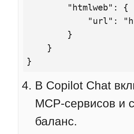
        "htmlweb": {

            "url": "https://mcp.htmlweb.ru/"

        }

    }

}
В Copilot Chat в
MCP-сервисов и 
баланс.