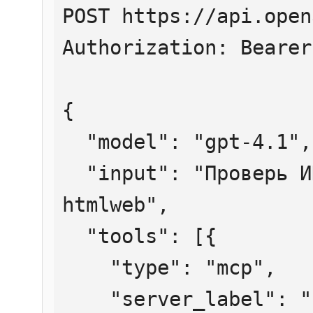
POST https://api.open
Authorization: Bearer
{

  "model": "gpt-4.1",

  "input": "Проверь ИНН 7707083893 через 
htmlweb",

  "tools": [{

    "type": "mcp",

    "server_label": "htmlweb",
