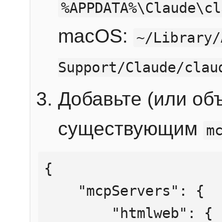
%APPDATA%\Claude\cl
macOS:
~/Library/
Support/Claude/clau
Добавьте (или об
существующим
m
{

    "mcpServers": {

        "htmlweb": {
