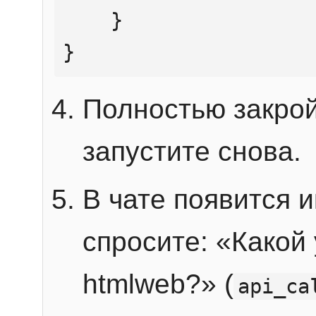
    }

}
Полностью закрой
запустите снова.
В чате появится 
спросите: «Какой
htmlweb?» (
api_ca