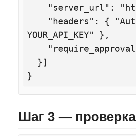
    "server_url": "https://mcp.htmlweb.ru/",

    "headers": { "Authorization": "Bearer 
YOUR_API_KEY" },

    "require_approval": "never"

  }]

}
Шаг 3 — проверка 