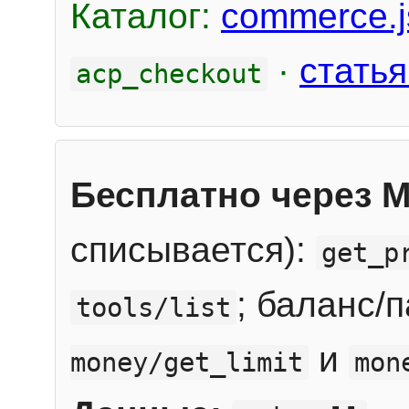
Каталог:
commerce.j
·
статья
acp_checkout
Бесплатно через 
списывается):
get_p
; баланс/
tools/list
и
money/get_limit
mon