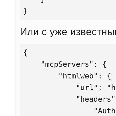
}
Или с уже известны
{

    "mcpServers": {

        "htmlweb": {

            "url": "https://mcp.htmlweb.ru/",

            "headers": {

                "Authorization": "Bearer 