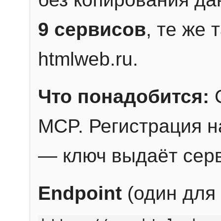
9 сервисов
, те же
htmlweb.ru.
Что понадобится:
C
MCP. Регистрация н
— ключ выдаёт сер
Endpoint
(один для 