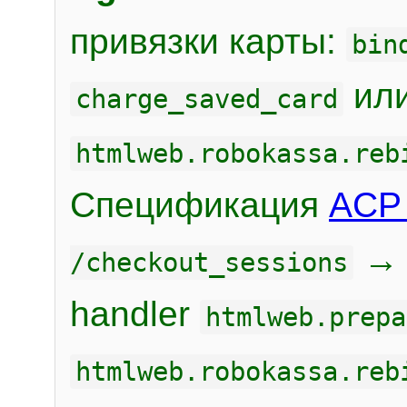
привязки карты:
bin
или
charge_saved_card
htmlweb.robokassa.reb
Спецификация
ACP 
/checkout_sessions
handler
htmlweb.prepa
htmlweb.robokassa.reb