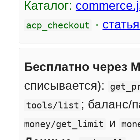
Каталог:
commerce.j
·
статья
acp_checkout
Бесплатно через 
списывается):
get_p
; баланс/
tools/list
и
money/get_limit
mon