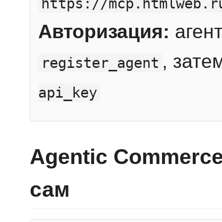
https://mcp.htmlweb.r
Авторизация:
агент
, зате
register_agent
api_key
Agentic Commerce
сам