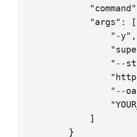
            "command": "npx",

            "args": [

                "-y",

                "supergateway",

                "--streamableHttp",

                "https://mcp.htmlweb.ru/",

                "--oauth2Bearer",

                "YOUR_API_KEY"

            ]

        }
