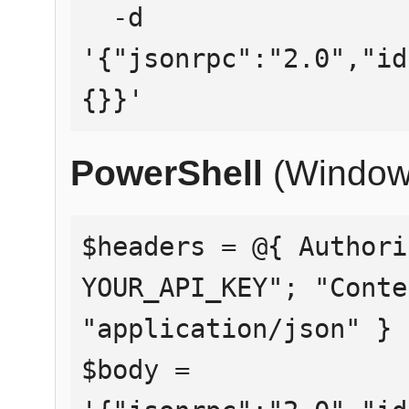
  -d 
'{"jsonrpc":"2.0","id
{}}'
PowerShell
(Window
$headers = @{ Authori
YOUR_API_KEY"; "Conte
"application/json" }

$body = 