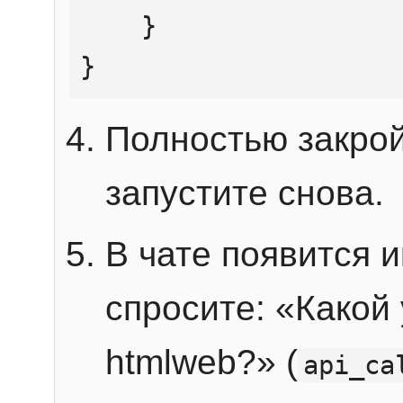
    }

}
Полностью закрой
запустите снова.
В чате появится 
спросите: «Какой
htmlweb?» (
api_ca