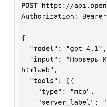
POST https://api.open
Authorization: Bearer
{

  "model": "gpt-4.1",

  "input": "Проверь ИНН 7707083893 через 
htmlweb",

  "tools": [{

    "type": "mcp",

    "server_label": "htmlweb",
