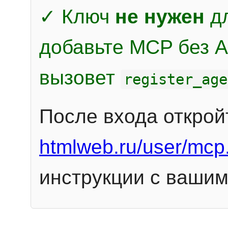
✓ Ключ
не нужен
дл
добавьте MCP без Au
вызовет
register_age
После входа открой
htmlweb.ru/user/mcp
инструкции с вашим