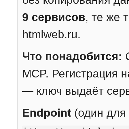
9 сервисов
, те же
htmlweb.ru.
Что понадобится:
C
MCP. Регистрация н
— ключ выдаёт сер
Endpoint
(один для 