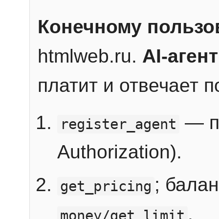
Конечному пользо
htmlweb.ru.
AI-агент
платит и отвечает 
— п
register_agent
Authorization).
; бала
get_pricing
.
money/get_limit