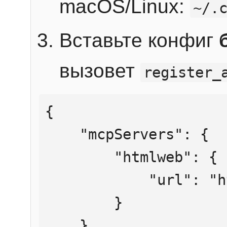
macOS/Linux:
~/.
Вставьте конфиг
вызовет
register_
{

    "mcpServers": {

        "htmlweb": {

            "url": "https://mcp.htmlweb.ru/"

        }

    }
