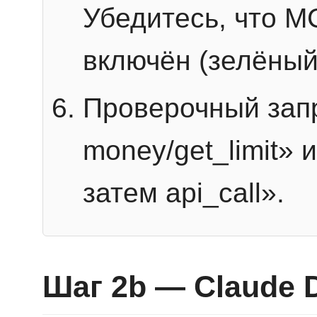
Убедитесь, что 
включён (зелёный
Проверочный запр
money/get_limit» 
затем api_call».
Шаг 2b — Claude 