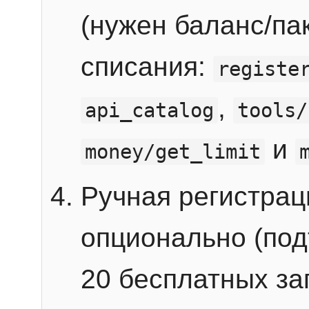
(нужен баланс/пак
списания:
registe
,
api_catalog
tools/
и
money/get_limit
Ручная регистра
опционально (под
20 бесплатных зап