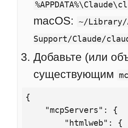
%APPDATA%\Claude\cl
macOS:
~/Library/
Support/Claude/clau
Добавьте (или об
существующим
m
{

    "mcpServers": {

        "htmlweb": {
