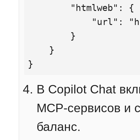
        "htmlweb": {

            "url": "https://mcp.htmlweb.ru/"

        }

    }

}
В Copilot Chat в
MCP-сервисов и 
баланс.