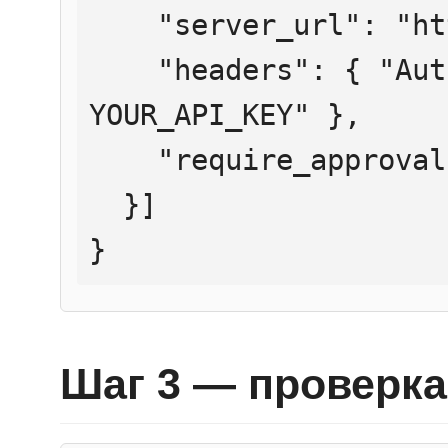
    "server_url": "https://mcp.htmlweb.ru/",

    "headers": { "Authorization": "Bearer 
YOUR_API_KEY" },

    "require_approval": "never"

  }]

}
Шаг 3 — проверка 