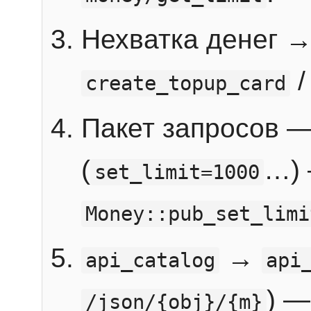
Нехватка денег 
create_topup_card
Пакет запросов 
(
…) 
set_limit=1000
Money::pub_set_limi
→
api_catalog
api
) —
/json/{obj}/{m}