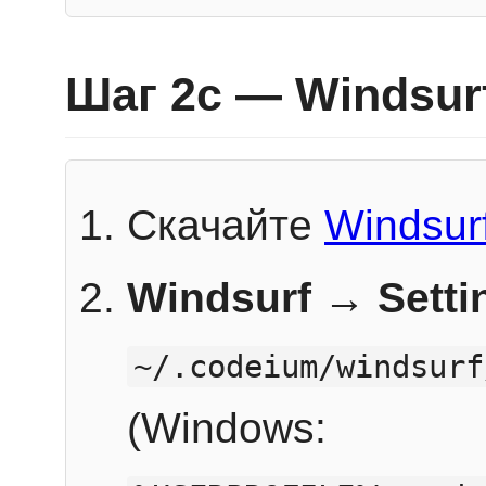
Шаг 2c — Windsur
Скачайте
Windsur
Windsurf → Sett
~/.codeium/windsurf
(Windows: