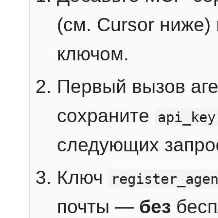
(см. Cursor ниже)
ключом.
Первый вызов аг
сохраните
api_key
следующих запро
Ключ
register_age
почты —
без
бесп