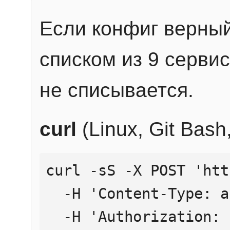
Если конфиг верный
списком из 9 сервис
не списывается.
curl
(Linux, Git Bas
curl -sS -X POST 'htt
  -H 'Content-Type: application/json' \

  -H 'Authorization: Bearer YOUR_API_KEY' \
