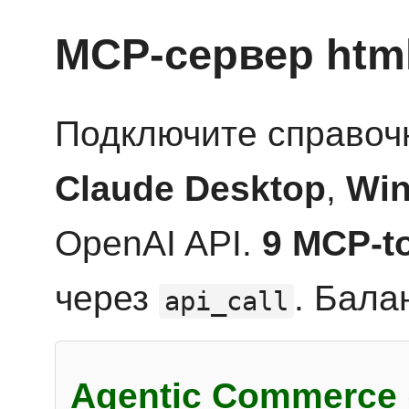
MCP-сервер htm
Подключите справоч
Claude Desktop
,
Win
OpenAI API.
9 MCP-t
через
. Бала
api_call
Agentic Commerce 