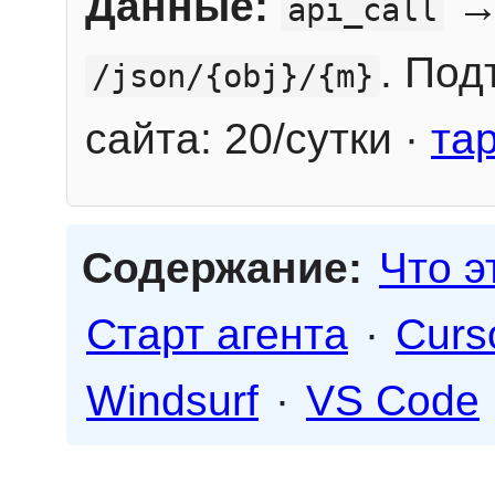
Данные:
→
api_call
. Под
/json/{obj}/{m}
сайта: 20/сутки ·
та
Содержание:
Что э
Старт агента
·
Curs
Windsurf
·
VS Code