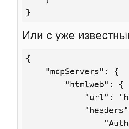
}
Или с уже известны
{

    "mcpServers": {

        "htmlweb": {

            "url": "https://mcp.htmlweb.ru/",

            "headers": {

                "Authorization": "Bearer 