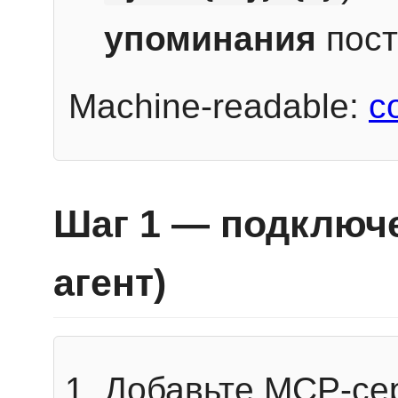
упоминания
пост
Machine-readable:
c
Шаг 1 — подключе
агент)
Добавьте MCP-се