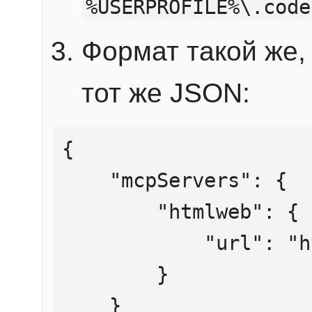
%USERPROFILE%\.code
Формат такой же, 
тот же JSON:
{

    "mcpServers": {

        "htmlweb": {

            "url": "https://mcp.htmlweb.ru/"

        }

    }
