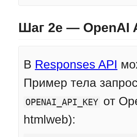
Шаг 2e — OpenAI 
В
Responses API
мож
Пример тела запрос
от Ope
OPENAI_API_KEY
htmlweb):