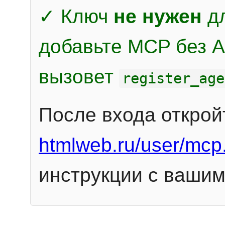
✓ Ключ
не нужен
дл
добавьте MCP без Au
вызовет
register_age
После входа открой
htmlweb.ru/user/mcp
инструкции с вашим