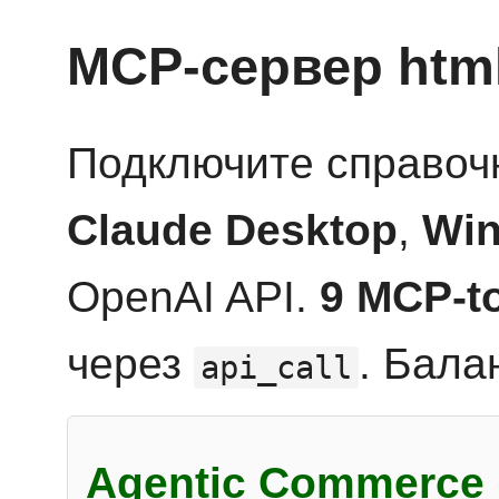
MCP-сервер htm
Подключите справоч
Claude Desktop
,
Win
OpenAI API.
9 MCP-t
через
. Бала
api_call
Agentic Commerce 