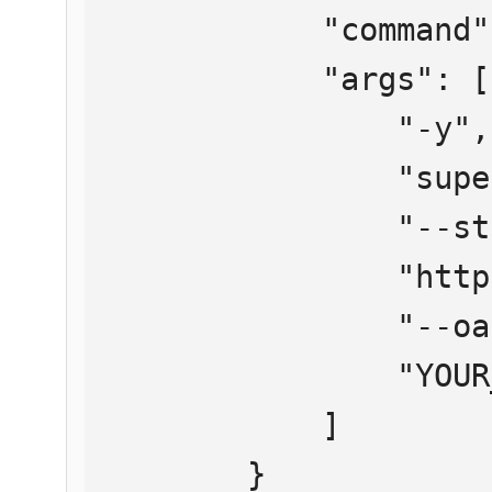
            "command": "npx",

            "args": [

                "-y",

                "supergateway",

                "--streamableHttp",

                "https://mcp.htmlweb.ru/",

                "--oauth2Bearer",

                "YOUR_API_KEY"

            ]

        }
