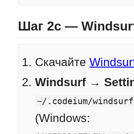
Шаг 2c — Windsur
Скачайте
Windsur
Windsurf → Sett
~/.codeium/windsurf
(Windows: