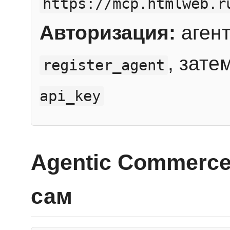
https://mcp.htmlweb.r
Авторизация:
агент
, зате
register_agent
api_key
Agentic Commerce
сам