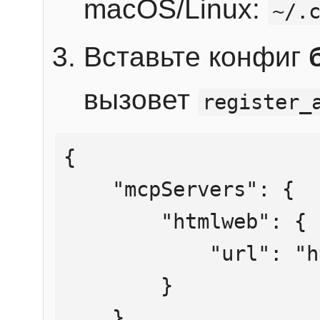
macOS/Linux:
~/.
Вставьте конфиг
вызовет
register_
{

    "mcpServers": {

        "htmlweb": {

            "url": "https://mcp.htmlweb.ru/"

        }

    }
