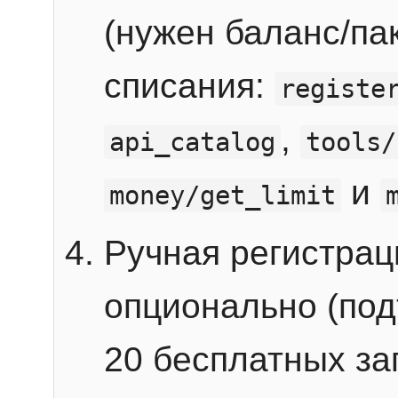
(нужен баланс/пак
списания:
registe
,
api_catalog
tools/
и
money/get_limit
Ручная регистра
опционально (под
20 бесплатных зап