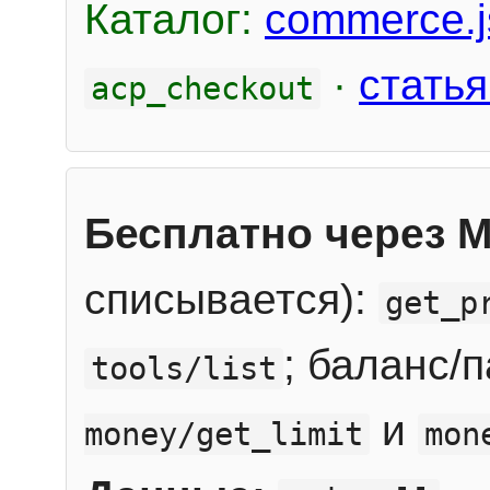
Каталог:
commerce.j
·
статья
acp_checkout
Бесплатно через 
списывается):
get_p
; баланс/
tools/list
и
money/get_limit
mon