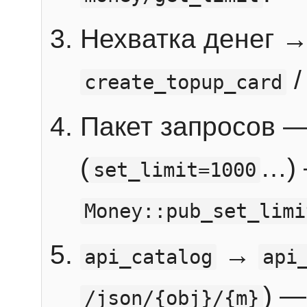
Нехватка денег 
create_topup_card
Пакет запросов 
(
…) 
set_limit=1000
Money::pub_set_limi
→
api_catalog
api
) —
/json/{obj}/{m}