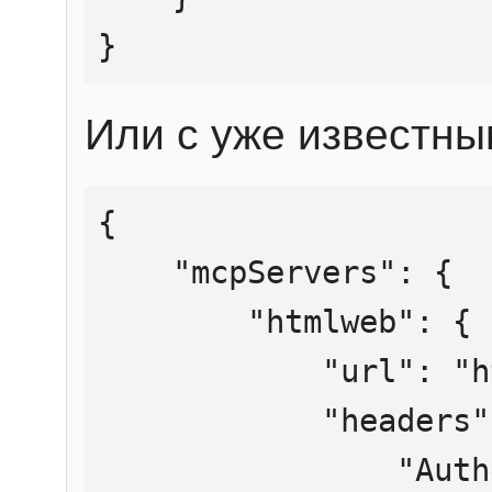
}
Или с уже известны
{

    "mcpServers": {

        "htmlweb": {

            "url": "https://mcp.htmlweb.ru/",

            "headers": {

                "Authorization": "Bearer 