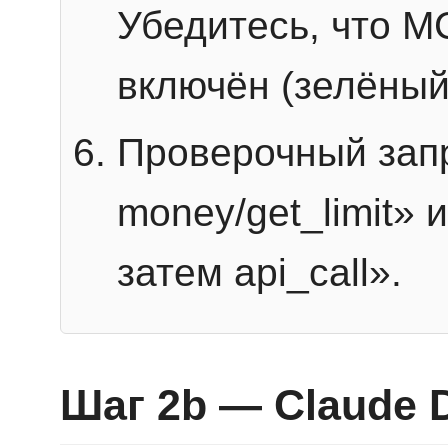
Убедитесь, что 
включён (зелёный
Проверочный запр
money/get_limit» 
затем api_call».
Шаг 2b — Claude 