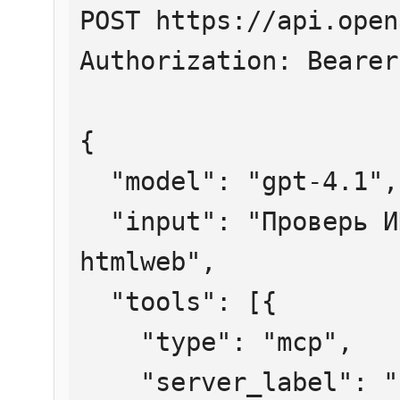
POST https://api.open
Authorization: Bearer
{

  "model": "gpt-4.1",

  "input": "Проверь ИНН 7707083893 через 
htmlweb",

  "tools": [{

    "type": "mcp",

    "server_label": "htmlweb",
