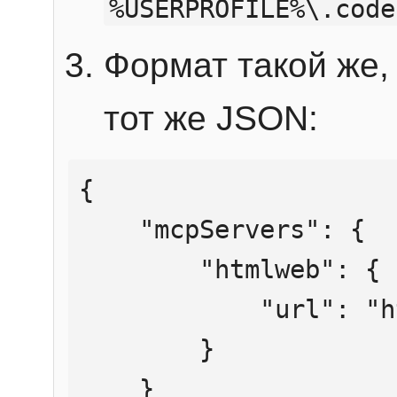
%USERPROFILE%\.code
Формат такой же, 
тот же JSON:
{

    "mcpServers": {

        "htmlweb": {

            "url": "https://mcp.htmlweb.ru/"

        }

    }
