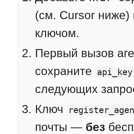
(см. Cursor ниже)
ключом.
Первый вызов аг
сохраните
api_key
следующих запро
Ключ
register_age
почты —
без
бесп