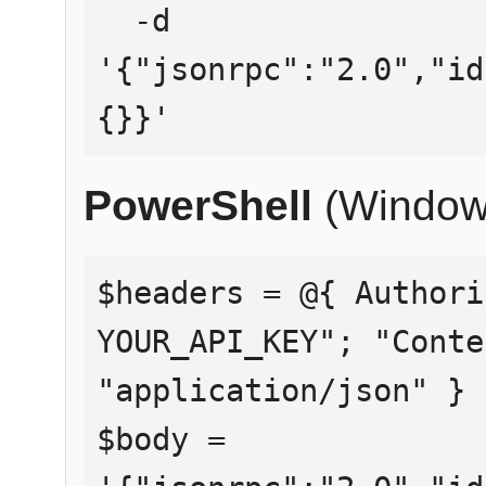
  -d 
'{"jsonrpc":"2.0","id
{}}'
PowerShell
(Window
$headers = @{ Authori
YOUR_API_KEY"; "Conte
"application/json" }

$body = 