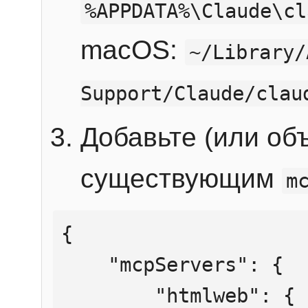
%APPDATA%\Claude\cl
macOS:
~/Library/
Support/Claude/clau
Добавьте (или об
существующим
m
{

    "mcpServers": {

        "htmlweb": {
