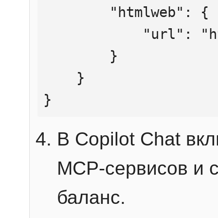
        "htmlweb": {

            "url": "https://mcp.htmlweb.ru/"

        }

    }

}
В Copilot Chat в
MCP-сервисов и 
баланс.