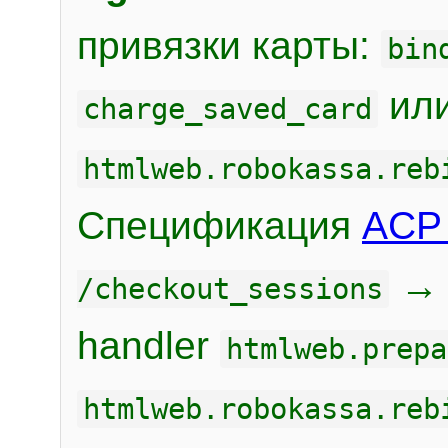
привязки карты:
bin
или
charge_saved_card
htmlweb.robokassa.reb
Спецификация
ACP 
/checkout_sessions
handler
htmlweb.prepa
htmlweb.robokassa.reb