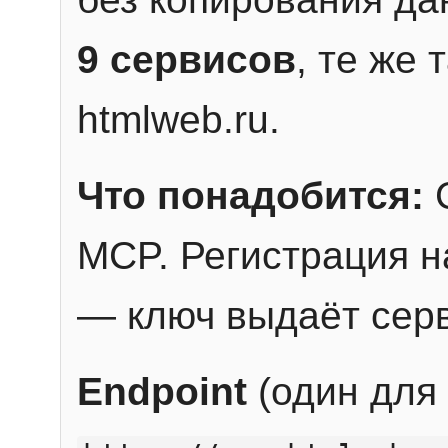
9 сервисов
, те же
htmlweb.ru.
Что понадобится:
C
MCP. Регистрация н
— ключ выдаёт сер
Endpoint
(один для 