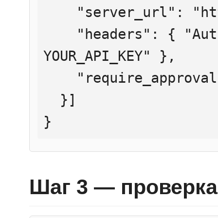
    "server_url": "https://mcp.htmlweb.ru/",

    "headers": { "Authorization": "Bearer 
YOUR_API_KEY" },

    "require_approval": "never"

  }]

}
Шаг 3 — проверка 