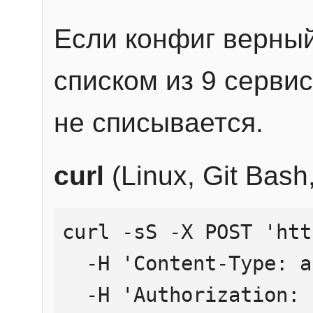
Если конфиг верный
списком из 9 сервис
не списывается.
curl
(Linux, Git Bas
curl -sS -X POST 'htt
  -H 'Content-Type: application/json' \

  -H 'Authorization: Bearer YOUR_API_KEY' \
