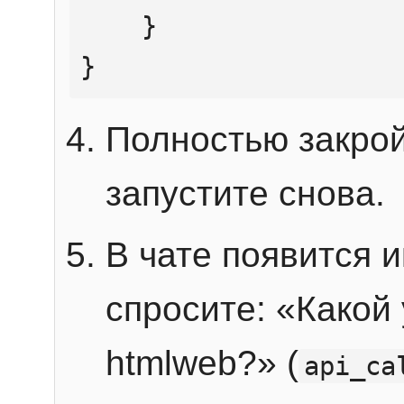
    }

}
Полностью закрой
запустите снова.
В чате появится 
спросите: «Какой
htmlweb?» (
api_ca