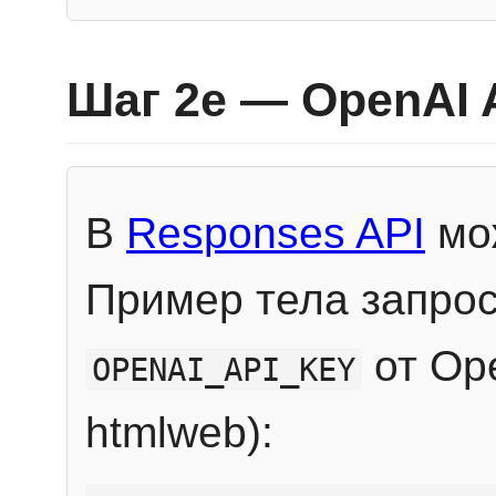
Шаг 2e — OpenAI 
В
Responses API
мож
Пример тела запрос
от Ope
OPENAI_API_KEY
htmlweb):