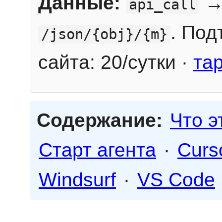
Данные:
→
api_call
. Под
/json/{obj}/{m}
сайта: 20/сутки ·
та
Содержание:
Что э
Старт агента
·
Curs
Windsurf
·
VS Code