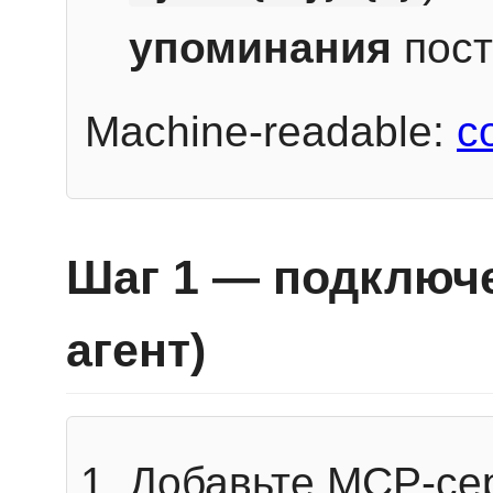
упоминания
пост
Machine-readable:
c
Шаг 1 — подключе
агент)
Добавьте MCP-се