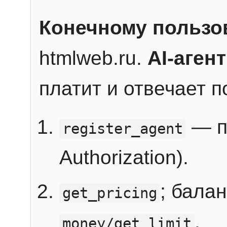
Конечному пользо
htmlweb.ru.
AI-агент
платит и отвечает 
— п
register_agent
Authorization).
; бала
get_pricing
.
money/get_limit