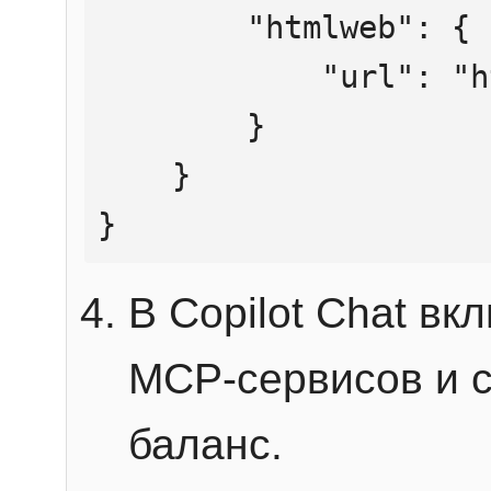
        "htmlweb": {

            "url": "https://mcp.htmlweb.ru/"

        }

    }

}
В Copilot Chat в
MCP-сервисов и 
баланс.