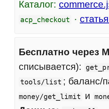
Каталог:
commerce.j
·
статья
acp_checkout
Бесплатно через 
списывается):
get_p
; баланс/
tools/list
и
money/get_limit
mon