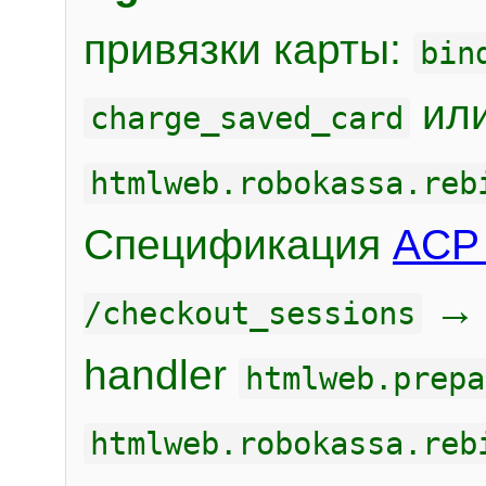
привязки карты:
bin
или
charge_saved_card
htmlweb.robokassa.reb
Спецификация
ACP 
/checkout_sessions
handler
htmlweb.prepa
htmlweb.robokassa.reb