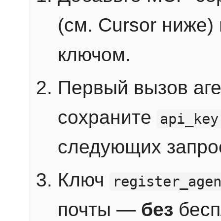
(см. Cursor ниже)
ключом.
Первый вызов аг
сохраните
api_key
следующих запро
Ключ
register_age
почты —
без
бесп