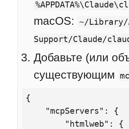
%APPDATA%\Claude\cl
macOS:
~/Library/
Support/Claude/clau
Добавьте (или об
существующим
m
{

    "mcpServers": {

        "htmlweb": {
