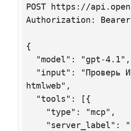
POST https://api.open
Authorization: Bearer
{

  "model": "gpt-4.1",

  "input": "Проверь ИНН 7707083893 через 
htmlweb",

  "tools": [{

    "type": "mcp",

    "server_label": "htmlweb",
