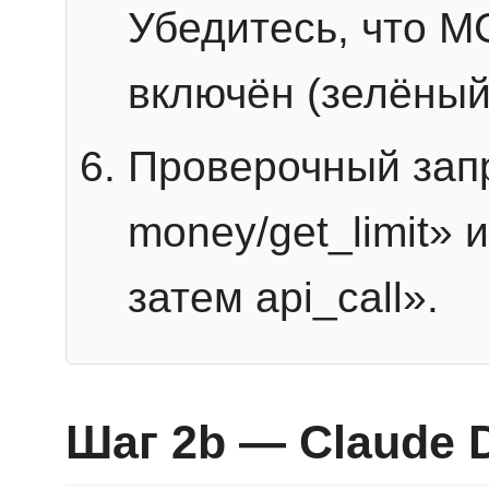
Убедитесь, что 
включён (зелёный
Проверочный запр
money/get_limit» 
затем api_call».
Шаг 2b — Claude 