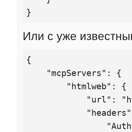
}
Или с уже известны
{

    "mcpServers": {

        "htmlweb": {

            "url": "https://mcp.htmlweb.ru/",

            "headers": {

                "Authorization": "Bearer 