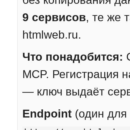
9 сервисов
, те же
htmlweb.ru.
Что понадобится:
C
MCP. Регистрация н
— ключ выдаёт сер
Endpoint
(один для 