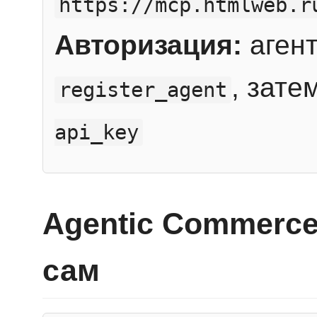
https://mcp.htmlweb.r
Авторизация:
агент
, зате
register_agent
api_key
Agentic Commerce
сам