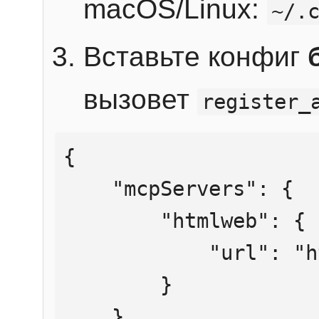
macOS/Linux:
~/.
Вставьте конфиг
вызовет
register_
{

    "mcpServers": {

        "htmlweb": {

            "url": "https://mcp.htmlweb.ru/"

        }

    }
