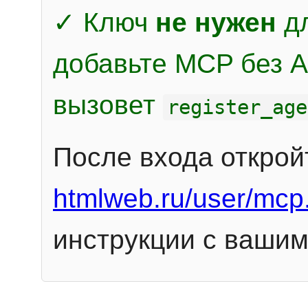
✓ Ключ
не нужен
дл
добавьте MCP без Au
вызовет
register_age
После входа открой
htmlweb.ru/user/mcp
инструкции с вашим