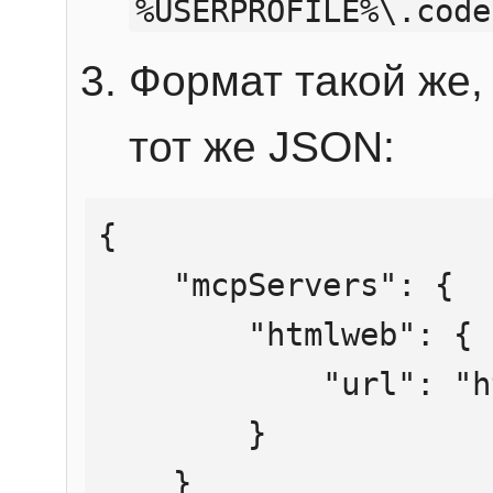
%USERPROFILE%\.code
Формат такой же, 
тот же JSON:
{

    "mcpServers": {

        "htmlweb": {

            "url": "https://mcp.htmlweb.ru/"

        }

    }
