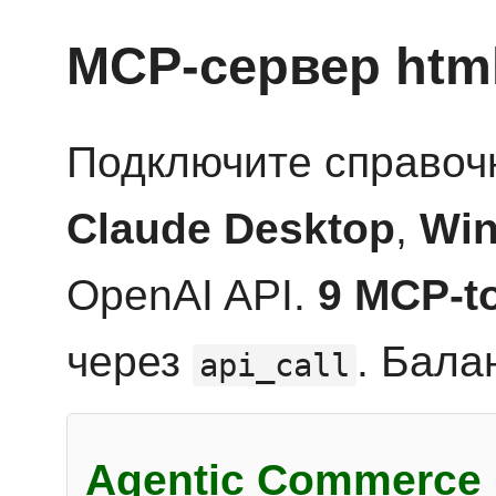
MCP-сервер htm
Подключите справоч
Claude Desktop
,
Win
OpenAI API.
9 MCP-t
через
. Бала
api_call
Agentic Commerce 