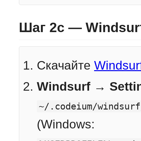
Шаг 2c — Windsur
Скачайте
Windsur
Windsurf → Sett
~/.codeium/windsurf
(Windows: