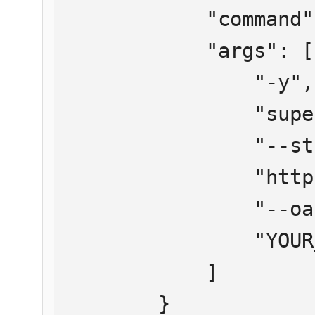
            "command": "npx",

            "args": [

                "-y",

                "supergateway",

                "--streamableHttp",

                "https://mcp.htmlweb.ru/",

                "--oauth2Bearer",

                "YOUR_API_KEY"

            ]

        }
