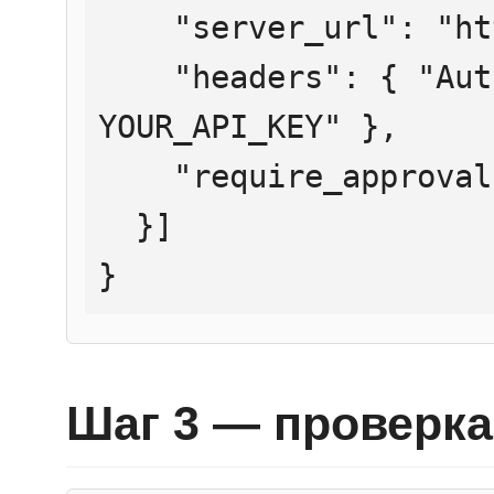
    "server_url": "https://mcp.htmlweb.ru/",

    "headers": { "Authorization": "Bearer 
YOUR_API_KEY" },

    "require_approval": "never"

  }]

}
Шаг 3 — проверка 