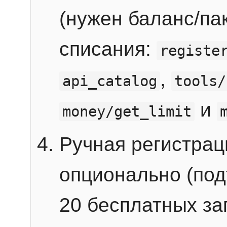
(нужен баланс/пак
списания:
registe
,
api_catalog
tools/
и
money/get_limit
Ручная регистра
опционально (под
20 бесплатных зап