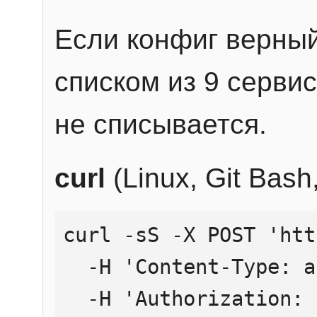
Если конфиг верный
списком из 9 сервис
не списывается.
curl
(Linux, Git Bas
curl -sS -X POST 'htt
  -H 'Content-Type: application/json' \

  -H 'Authorization: Bearer YOUR_API_KEY' \
