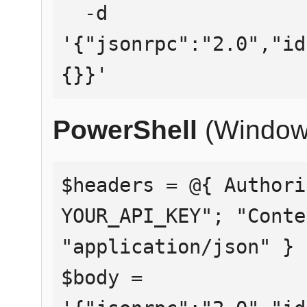
  -d 
'{"jsonrpc":"2.0","id
{}}'
PowerShell
(Window
$headers = @{ Authori
YOUR_API_KEY"; "Conte
"application/json" }

$body = 