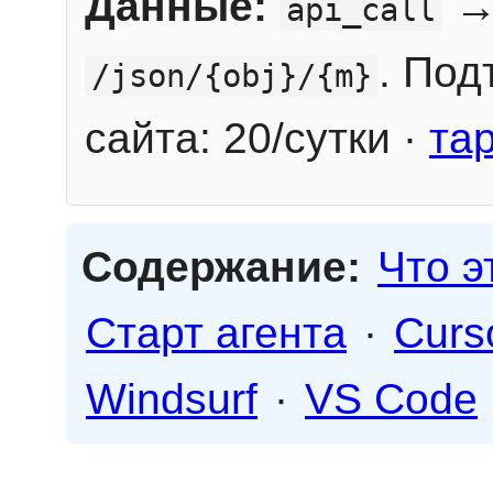
Данные:
→
api_call
. Под
/json/{obj}/{m}
сайта: 20/сутки ·
та
Содержание:
Что э
Старт агента
·
Curs
Windsurf
·
VS Code