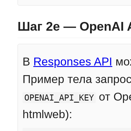
Шаг 2e — OpenAI 
В
Responses API
мож
Пример тела запрос
от Ope
OPENAI_API_KEY
htmlweb):