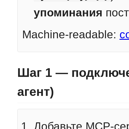
упоминания
пост
Machine-readable:
c
Шаг 1 — подключе
агент)
Добавьте MCP-се