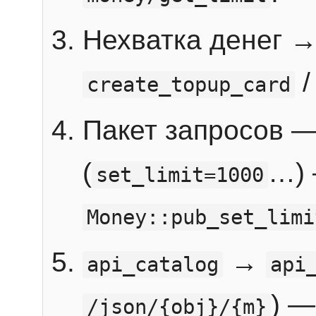
Нехватка денег 
create_topup_card
Пакет запросов 
(
…) 
set_limit=1000
Money::pub_set_limi
→
api_catalog
api
) —
/json/{obj}/{m}