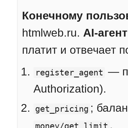
Конечному пользо
htmlweb.ru.
AI-агент
платит и отвечает 
— п
register_agent
Authorization).
; бала
get_pricing
.
money/get_limit