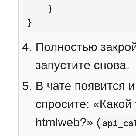
    }

}
Полностью закрой
запустите снова.
В чате появится 
спросите: «Какой
htmlweb?» (
api_ca