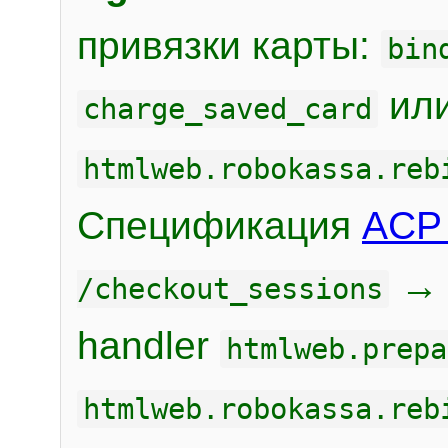
привязки карты:
bin
или
charge_saved_card
htmlweb.robokassa.reb
Спецификация
ACP 
/checkout_sessions
handler
htmlweb.prepa
htmlweb.robokassa.reb