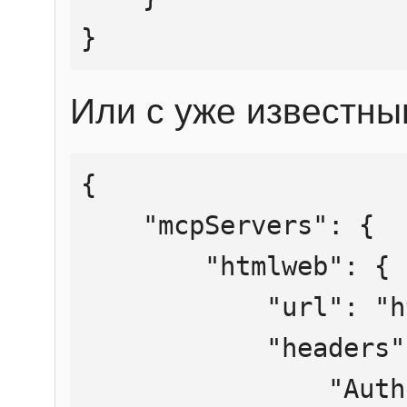
}
Или с уже известны
{

    "mcpServers": {

        "htmlweb": {

            "url": "https://mcp.htmlweb.ru/",

            "headers": {

                "Authorization": "Bearer 