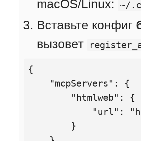
macOS/Linux:
~/.
Вставьте конфиг
вызовет
register_
{

    "mcpServers": {

        "htmlweb": {

            "url": "https://mcp.htmlweb.ru/"

        }

    }
