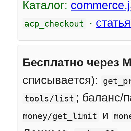
Каталог:
commerce.j
·
статья
acp_checkout
Бесплатно через 
списывается):
get_p
; баланс/
tools/list
и
money/get_limit
mon