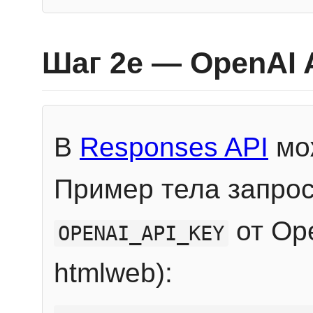
Шаг 2e — OpenAI 
В
Responses API
мож
Пример тела запрос
от Ope
OPENAI_API_KEY
htmlweb):