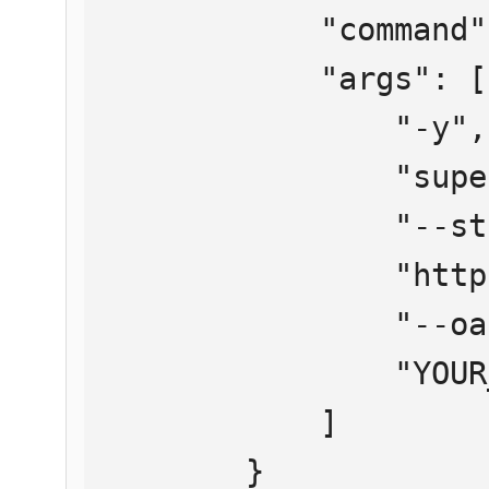
            "command": "npx",

            "args": [

                "-y",

                "supergateway",

                "--streamableHttp",

                "https://mcp.htmlweb.ru/",

                "--oauth2Bearer",

                "YOUR_API_KEY"

            ]

        }
