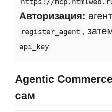
https://mcp.htmlweb.r
Авторизация:
агент
, зате
register_agent
api_key
Agentic Commerce
сам