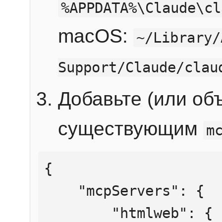
%APPDATA%\Claude\cl
macOS:
~/Library/
Support/Claude/clau
Добавьте (или об
существующим
m
{

    "mcpServers": {

        "htmlweb": {
