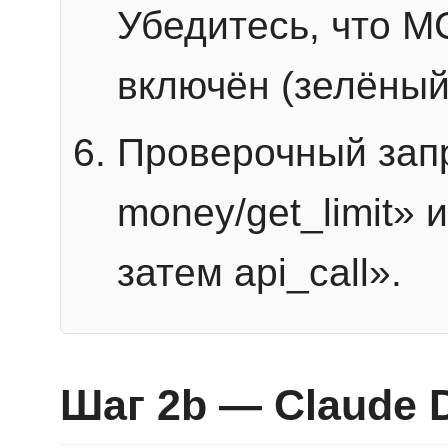
Убедитесь, что 
включён (зелёный
Проверочный запр
money/get_limit» 
затем api_call».
Шаг 2b — Claude 