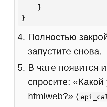
    }

}
Полностью закрой
запустите снова.
В чате появится 
спросите: «Какой
htmlweb?» (
api_ca