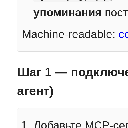
упоминания
пост
Machine-readable:
c
Шаг 1 — подключе
агент)
Добавьте MCP-се