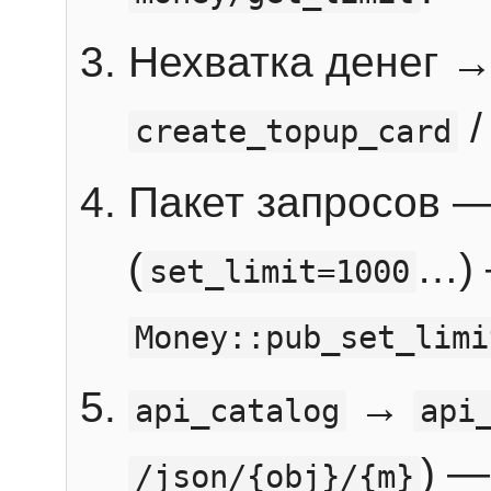
Нехватка денег 
create_topup_card
Пакет запросов 
(
…) 
set_limit=1000
Money::pub_set_limi
→
api_catalog
api
) —
/json/{obj}/{m}