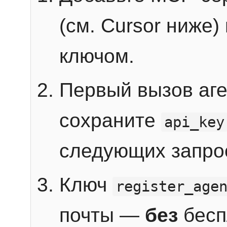
(см. Cursor ниже)
ключом.
Первый вызов аг
сохраните
api_key
следующих запро
Ключ
register_age
почты —
без
бесп