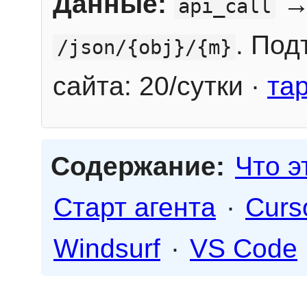
Данные:
→
api_call
. Под
/json/{obj}/{m}
сайта: 20/сутки ·
та
Содержание:
Что э
Старт агента
·
Curs
Windsurf
·
VS Code