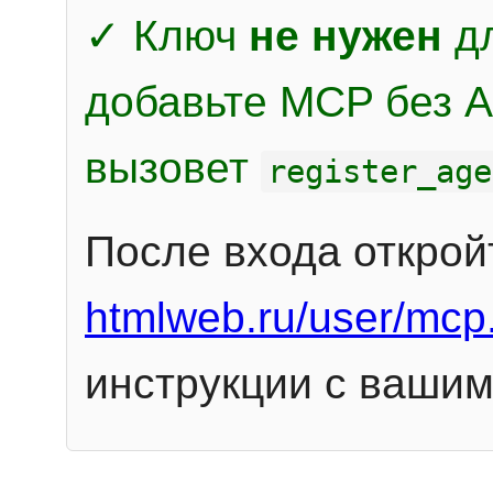
✓ Ключ
не нужен
дл
добавьте MCP без Au
вызовет
register_age
После входа открой
htmlweb.ru/user/mcp
инструкции с вашим