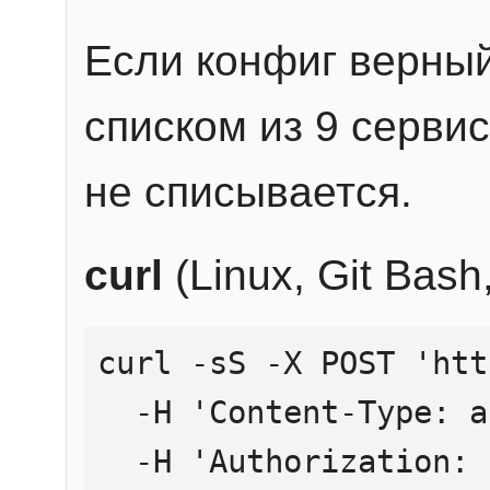
Если конфиг верный
списком из 9 сервис
не списывается.
curl
(Linux, Git Bas
curl -sS -X POST 'htt
  -H 'Content-Type: application/json' \

  -H 'Authorization: Bearer YOUR_API_KEY' \
