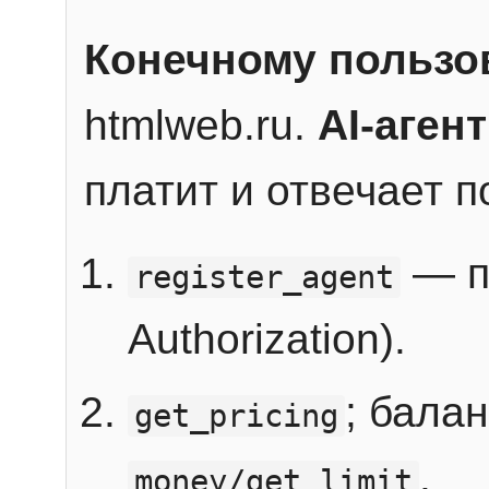
Конечному пользо
htmlweb.ru.
AI-агент
платит и отвечает 
— п
register_agent
Authorization).
; бала
get_pricing
.
money/get_limit