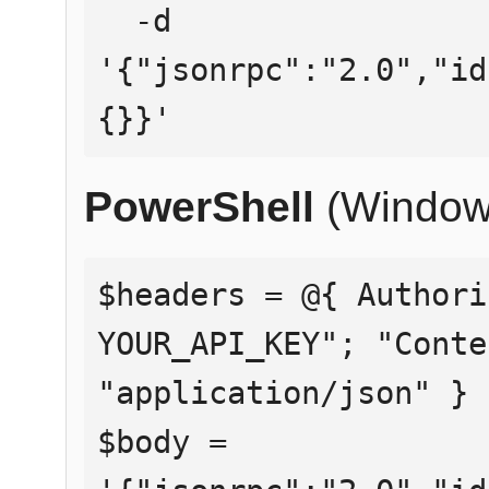
  -d 
'{"jsonrpc":"2.0","id
{}}'
PowerShell
(Window
$headers = @{ Authori
YOUR_API_KEY"; "Conte
"application/json" }

$body = 