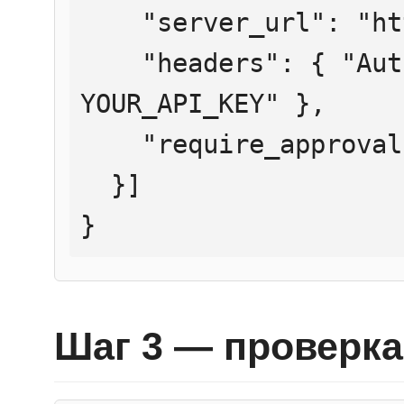
    "server_url": "https://mcp.htmlweb.ru/",

    "headers": { "Authorization": "Bearer 
YOUR_API_KEY" },

    "require_approval": "never"

  }]

}
Шаг 3 — проверка 