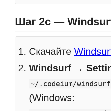
Шаг 2c — Windsur
Скачайте
Windsur
Windsurf → Sett
~/.codeium/windsurf
(Windows: