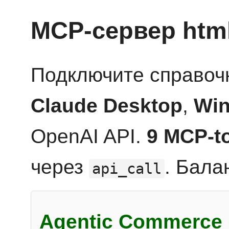
MCP-сервер htm
Подключите справоч
Claude Desktop
,
Win
OpenAI API.
9 MCP-t
через
. Бала
api_call
Agentic Commerce 