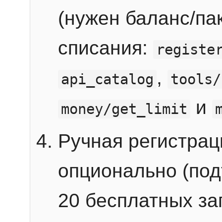
(нужен баланс/пак
списания:
registe
,
api_catalog
tools/
и
money/get_limit
Ручная регистра
опционально (под
20 бесплатных зап