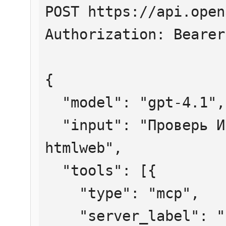
POST https://api.open
Authorization: Bearer
{

  "model": "gpt-4.1",

  "input": "Проверь ИНН 7707083893 через 
htmlweb",

  "tools": [{

    "type": "mcp",

    "server_label": "htmlweb",
