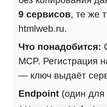
9 сервисов
, те же
htmlweb.ru.
Что понадобится:
C
MCP. Регистрация н
— ключ выдаёт сер
Endpoint
(один для 