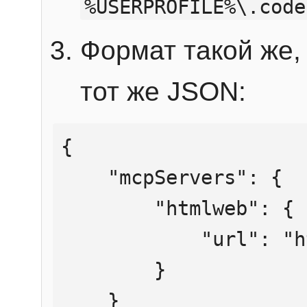
%USERPROFILE%\.code
Формат такой же, 
тот же JSON:
{

    "mcpServers": {

        "htmlweb": {

            "url": "https://mcp.htmlweb.ru/"

        }

    }
