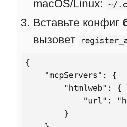
macOS/Linux:
~/.
Вставьте конфиг
вызовет
register_
{

    "mcpServers": {

        "htmlweb": {

            "url": "https://mcp.htmlweb.ru/"

        }

    }
