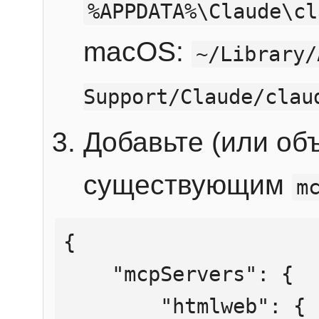
%APPDATA%\Claude\cl
macOS:
~/Library/
Support/Claude/clau
Добавьте (или об
существующим
m
{

    "mcpServers": {

        "htmlweb": {
