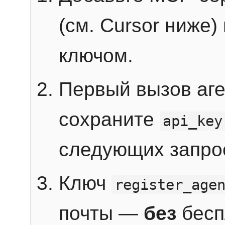
(см. Cursor ниже)
ключом.
Первый вызов аг
сохраните
api_key
следующих запро
Ключ
register_age
почты —
без
бесп