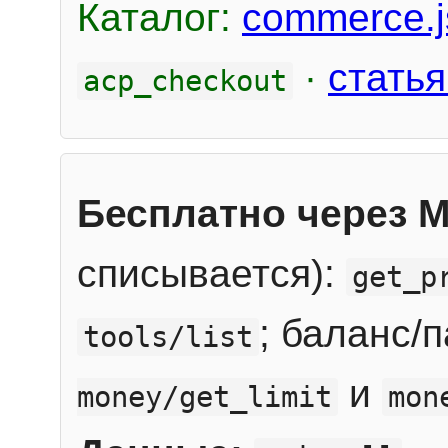
Каталог:
commerce.j
·
статья
acp_checkout
Бесплатно через 
списывается):
get_p
; баланс/
tools/list
и
money/get_limit
mon