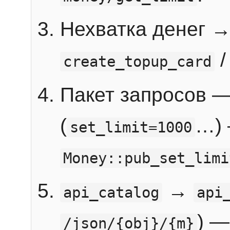
Нехватка денег 
create_topup_card
Пакет запросов 
(
…) 
set_limit=1000
Money::pub_set_limi
→
api_catalog
api
) —
/json/{obj}/{m}