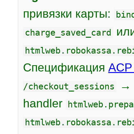
привязки карты:
bin
или
charge_saved_card
htmlweb.robokassa.reb
Спецификация
ACP 
/checkout_sessions
handler
htmlweb.prepa
htmlweb.robokassa.reb