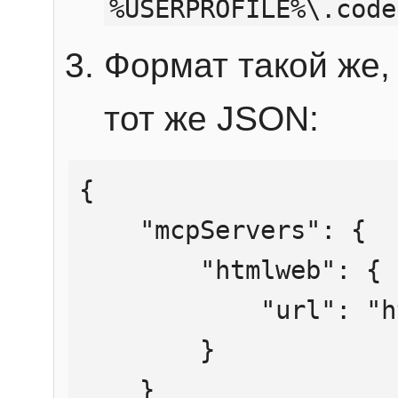
%USERPROFILE%\.code
Формат такой же, 
тот же JSON:
{

    "mcpServers": {

        "htmlweb": {

            "url": "https://mcp.htmlweb.ru/"

        }

    }
