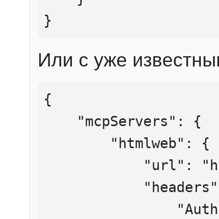
}
Или с уже известны
{

    "mcpServers": {

        "htmlweb": {

            "url": "https://mcp.htmlweb.ru/",

            "headers": {

                "Authorization": "Bearer 