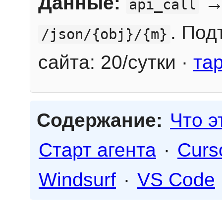
Данные:
→
api_call
. Под
/json/{obj}/{m}
сайта: 20/сутки ·
та
Содержание:
Что э
Старт агента
·
Curs
Windsurf
·
VS Code