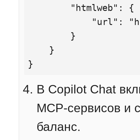
        "htmlweb": {

            "url": "https://mcp.htmlweb.ru/"

        }

    }

}
В Copilot Chat в
MCP-сервисов и 
баланс.