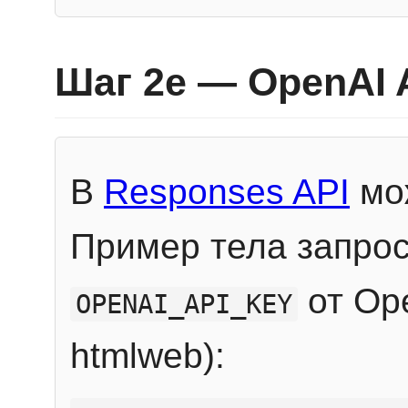
Шаг 2e — OpenAI 
В
Responses API
мож
Пример тела запрос
от Ope
OPENAI_API_KEY
htmlweb):