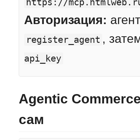
https://mcp.htmlweb.r
Авторизация:
агент
, зате
register_agent
api_key
Agentic Commerce
сам