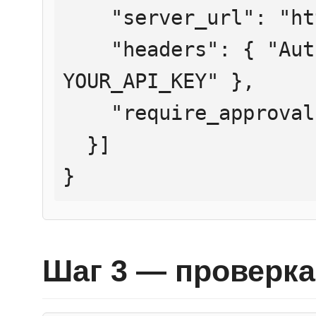
    "server_url": "https://mcp.htmlweb.ru/",

    "headers": { "Authorization": "Bearer 
YOUR_API_KEY" },

    "require_approval": "never"

  }]

}
Шаг 3 — проверка 