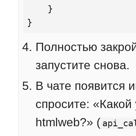
    }

}
Полностью закрой
запустите снова.
В чате появится 
спросите: «Какой
htmlweb?» (
api_ca