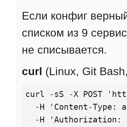
Если конфиг верный
списком из 9 сервис
не списывается.
curl
(Linux, Git Bas
curl -sS -X POST 'htt
  -H 'Content-Type: application/json' \

  -H 'Authorization: Bearer YOUR_API_KEY' \
