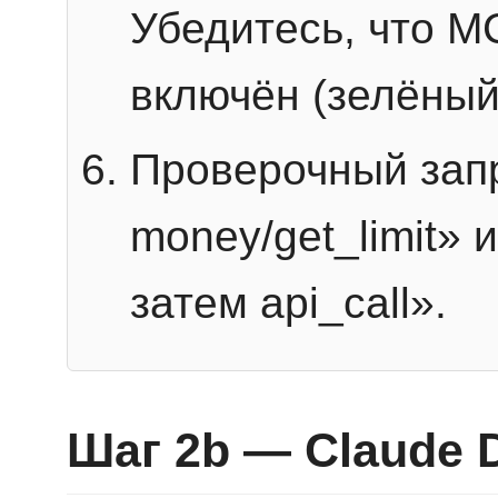
Убедитесь, что 
включён (зелёный
Проверочный запр
money/get_limit» 
затем api_call».
Шаг 2b — Claude 