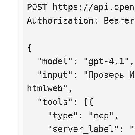
POST https://api.open
Authorization: Bearer
{

  "model": "gpt-4.1",

  "input": "Проверь ИНН 7707083893 через 
htmlweb",

  "tools": [{

    "type": "mcp",

    "server_label": "htmlweb",
