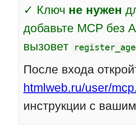
✓ Ключ
не нужен
дл
добавьте MCP без Au
вызовет
register_age
После входа открой
htmlweb.ru/user/mcp
инструкции с вашим