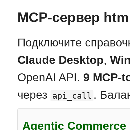
MCP-сервер htm
Подключите справоч
Claude Desktop
,
Win
OpenAI API.
9 MCP-t
через
. Бала
api_call
Agentic Commerce 