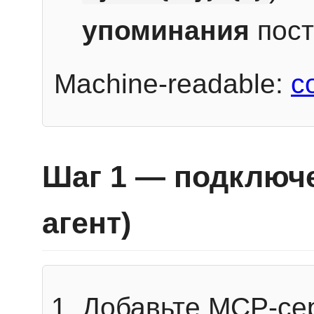
упоминания
пост
Machine-readable:
c
Шаг 1 — подключе
агент)
Добавьте MCP-се