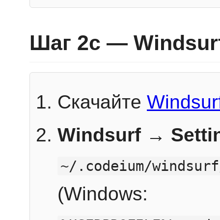
Шаг 2c — Windsur
Скачайте
Windsur
Windsurf → Sett
~/.codeium/windsurf
(Windows: