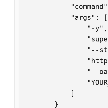
            "command": "npx",

            "args": [

                "-y",

                "supergateway",

                "--streamableHttp",

                "https://mcp.htmlweb.ru/",

                "--oauth2Bearer",

                "YOUR_API_KEY"

            ]

        }
