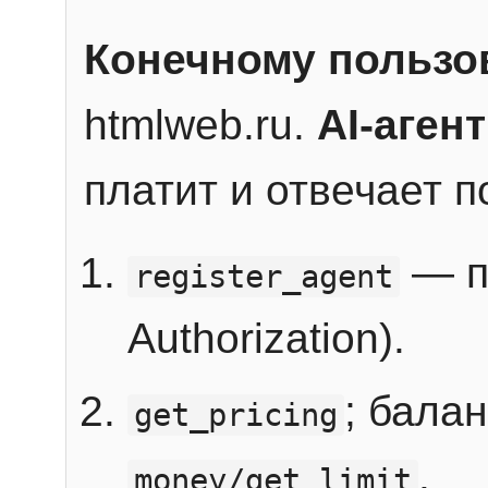
Конечному пользо
htmlweb.ru.
AI-агент
платит и отвечает 
— п
register_agent
Authorization).
; бала
get_pricing
.
money/get_limit