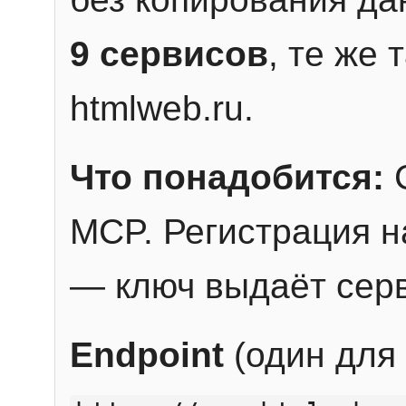
9 сервисов
, те же
htmlweb.ru.
Что понадобится:
C
MCP. Регистрация н
— ключ выдаёт сер
Endpoint
(один для 