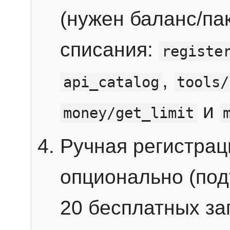
(нужен баланс/пак
списания:
registe
,
api_catalog
tools/
и
money/get_limit
Ручная регистра
опционально (под
20 бесплатных зап