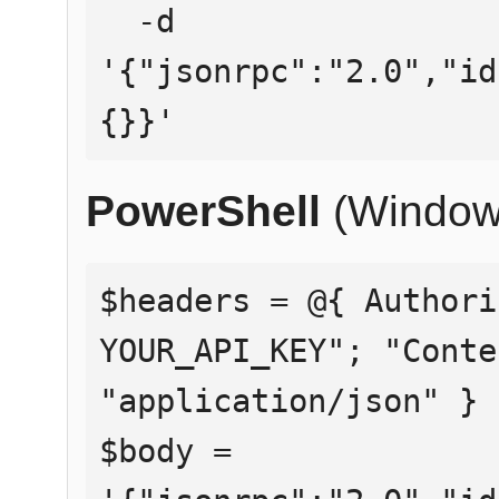
  -d 
'{"jsonrpc":"2.0","id
{}}'
PowerShell
(Window
$headers = @{ Authori
YOUR_API_KEY"; "Conte
"application/json" }

$body = 