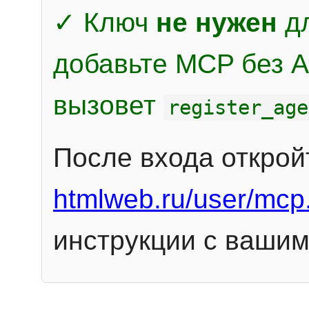
✓ Ключ
не нужен
дл
добавьте MCP без Au
вызовет
register_age
После входа открой
htmlweb.ru/user/mcp
инструкции с вашим