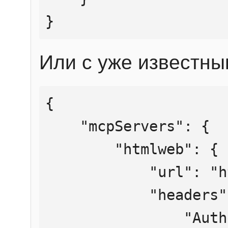
}
Или с уже известны
{

    "mcpServers": {

        "htmlweb": {

            "url": "https://mcp.htmlweb.ru/",

            "headers": {

                "Authorization": "Bearer 