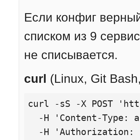
Если конфиг верный
списком из 9 сервис
не списывается.
curl
(Linux, Git Bas
curl -sS -X POST 'htt
  -H 'Content-Type: application/json' \

  -H 'Authorization: Bearer YOUR_API_KEY' \
