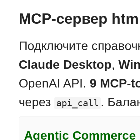
MCP-сервер htm
Подключите справоч
Claude Desktop
,
Win
OpenAI API.
9 MCP-t
через
. Бала
api_call
Agentic Commerce 