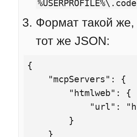
%USERPROFILE%\.code
Формат такой же, 
тот же JSON:
{

    "mcpServers": {

        "htmlweb": {

            "url": "https://mcp.htmlweb.ru/"

        }

    }
