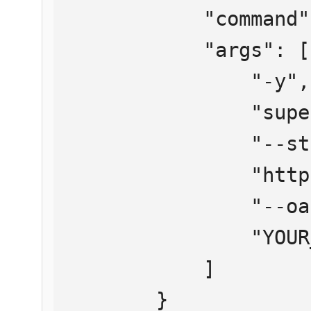
            "command": "npx",

            "args": [

                "-y",

                "supergateway",

                "--streamableHttp",

                "https://mcp.htmlweb.ru/",

                "--oauth2Bearer",

                "YOUR_API_KEY"

            ]

        }
