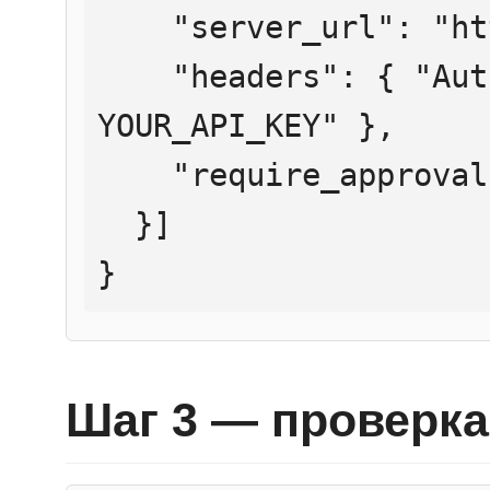
    "server_url": "https://mcp.htmlweb.ru/",

    "headers": { "Authorization": "Bearer 
YOUR_API_KEY" },

    "require_approval": "never"

  }]

}
Шаг 3 — проверка 