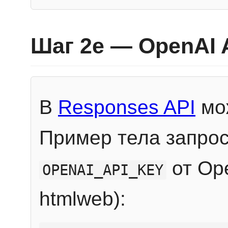
Шаг 2e — OpenAI 
В
Responses API
мож
Пример тела запрос
от Ope
OPENAI_API_KEY
htmlweb):