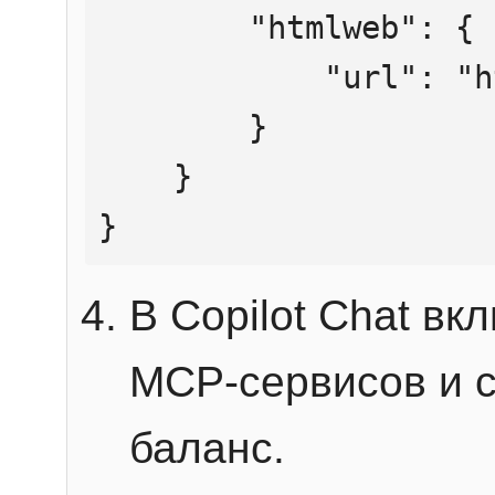
        "htmlweb": {

            "url": "https://mcp.htmlweb.ru/"

        }

    }

}
В Copilot Chat в
MCP-сервисов и 
баланс.