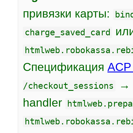
привязки карты:
bin
или
charge_saved_card
htmlweb.robokassa.reb
Спецификация
ACP 
/checkout_sessions
handler
htmlweb.prepa
htmlweb.robokassa.reb