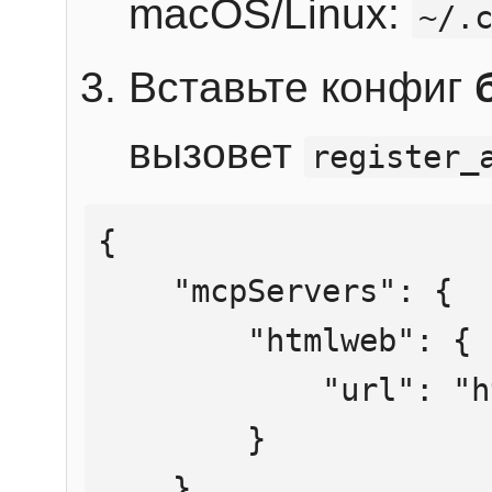
macOS/Linux:
~/.
Вставьте конфиг
вызовет
register_
{

    "mcpServers": {

        "htmlweb": {

            "url": "https://mcp.htmlweb.ru/"

        }

    }
