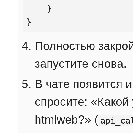
    }

}
Полностью закрой
запустите снова.
В чате появится 
спросите: «Какой
htmlweb?» (
api_ca