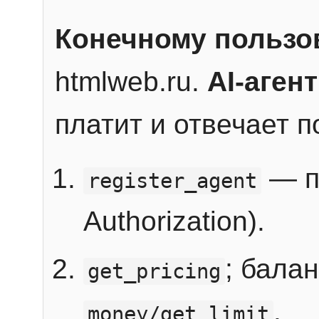
Конечному пользо
htmlweb.ru.
AI-агент
платит и отвечает 
— п
register_agent
Authorization).
; бала
get_pricing
.
money/get_limit