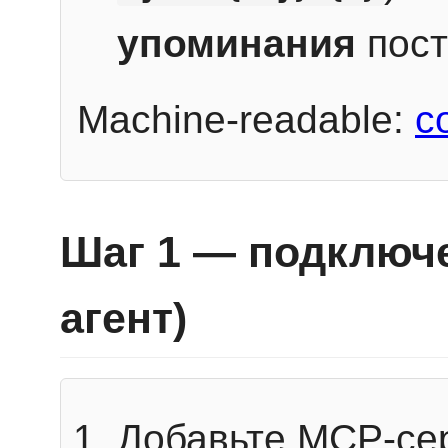
упоминания
пост
Machine-readable:
c
Шаг 1 — подключе
агент)
Добавьте MCP-се