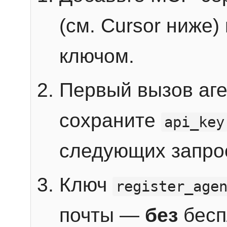
(см. Cursor ниже)
ключом.
Первый вызов аг
сохраните
api_key
следующих запро
Ключ
register_age
почты —
без
бесп