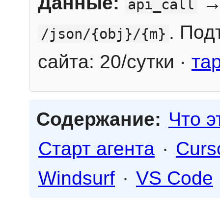
Данные:
→
api_call
. Под
/json/{obj}/{m}
сайта: 20/сутки ·
та
Содержание:
Что э
Старт агента
·
Curs
Windsurf
·
VS Code