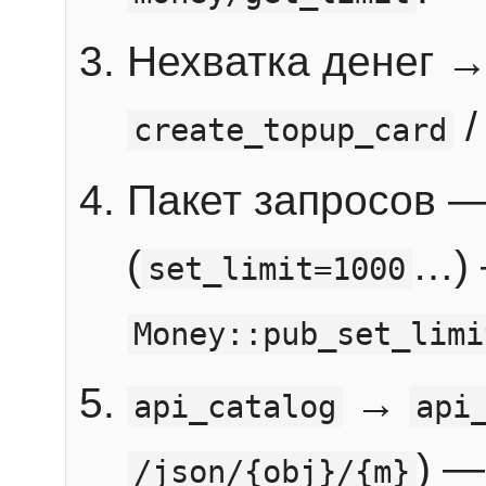
Нехватка денег 
create_topup_card
Пакет запросов 
(
…) 
set_limit=1000
Money::pub_set_limi
→
api_catalog
api
) —
/json/{obj}/{m}