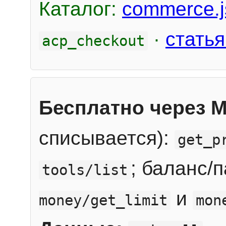
Каталог:
commerce.j
·
статья
acp_checkout
Бесплатно через 
списывается):
get_p
; баланс/
tools/list
и
money/get_limit
mon