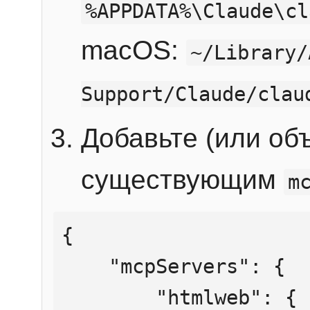
%APPDATA%\Claude\cl
macOS:
~/Library/
Support/Claude/clau
Добавьте (или об
существующим
m
{

    "mcpServers": {

        "htmlweb": {
