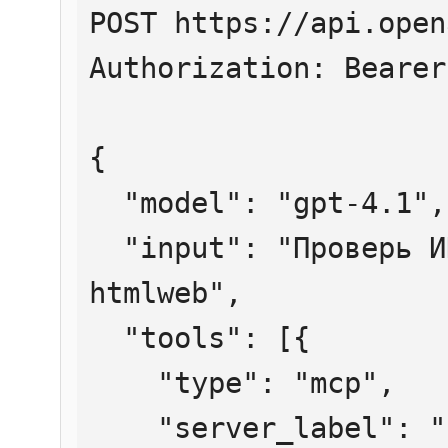
POST https://api.open
Authorization: Bearer
{

  "model": "gpt-4.1",

  "input": "Проверь ИНН 7707083893 через 
htmlweb",

  "tools": [{

    "type": "mcp",

    "server_label": "htmlweb",
