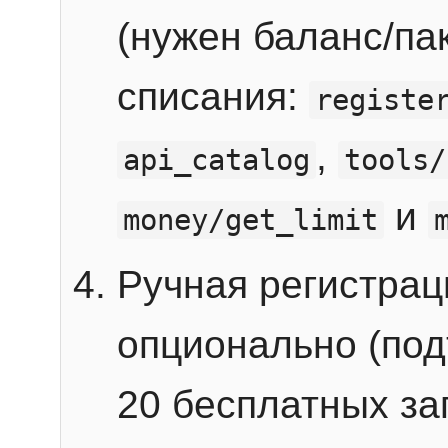
(нужен баланс/пак
списания:
registe
,
api_catalog
tools/
и
money/get_limit
Ручная регистра
опционально (под
20 бесплатных зап