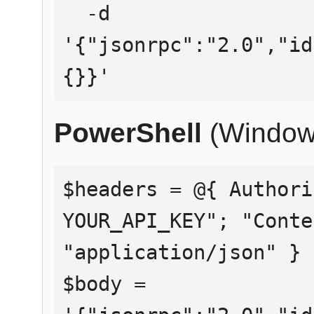
  -d 
'{"jsonrpc":"2.0","id
{}}'
PowerShell
(Window
$headers = @{ Authori
YOUR_API_KEY"; "Conte
"application/json" }

$body = 