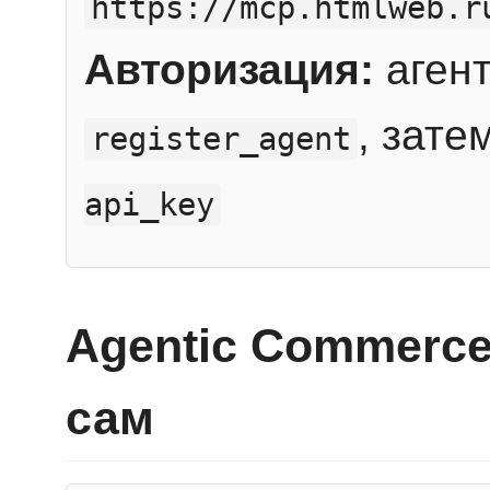
https://mcp.htmlweb.r
Авторизация:
агент
, зате
register_agent
api_key
Agentic Commerce
сам