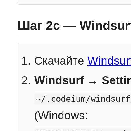
Шаг 2c — Windsur
Скачайте
Windsur
Windsurf → Sett
~/.codeium/windsurf
(Windows: