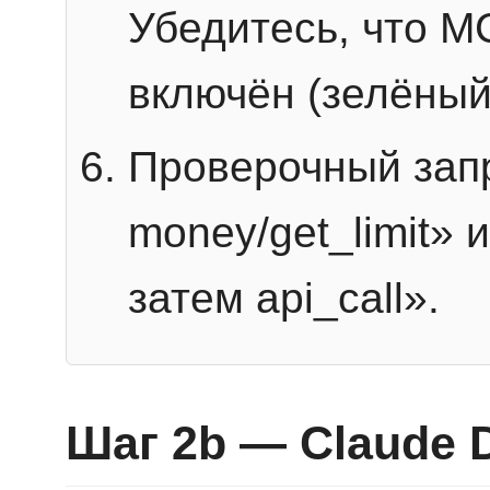
Убедитесь, что 
включён (зелёный
Проверочный запр
money/get_limit» 
затем api_call».
Шаг 2b — Claude 