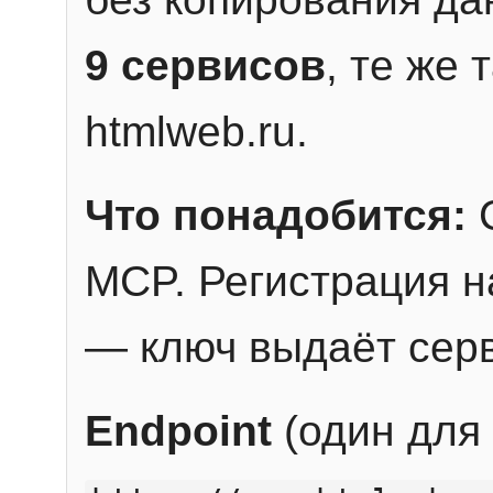
9 сервисов
, те же
htmlweb.ru.
Что понадобится:
C
MCP. Регистрация н
— ключ выдаёт сер
Endpoint
(один для 