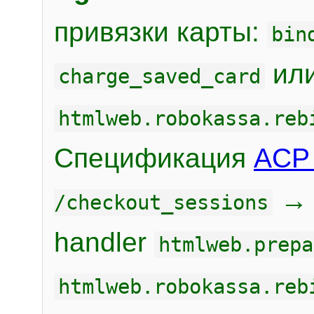
привязки карты:
bin
или
charge_saved_card
htmlweb.robokassa.reb
Спецификация
ACP 
/checkout_sessions
handler
htmlweb.prepa
htmlweb.robokassa.reb