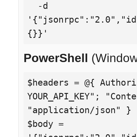
  -d 
'{"jsonrpc":"2.0","id
{}}'
PowerShell
(Window
$headers = @{ Authori
YOUR_API_KEY"; "Conte
"application/json" }

$body = 