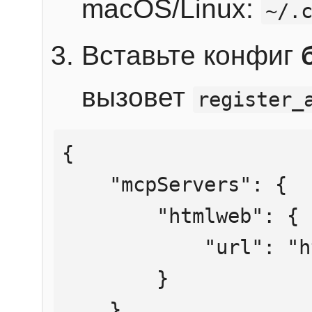
macOS/Linux:
~/.
Вставьте конфиг
вызовет
register_
{

    "mcpServers": {

        "htmlweb": {

            "url": "https://mcp.htmlweb.ru/"

        }

    }
