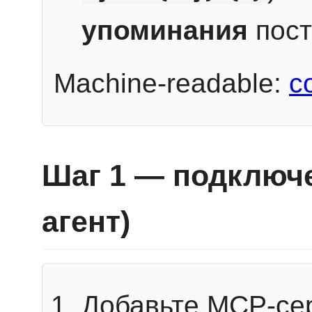
упоминания
пост
Machine-readable:
c
Шаг 1 — подключе
агент)
Добавьте MCP-се