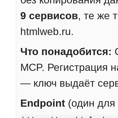
9 сервисов
, те же
htmlweb.ru.
Что понадобится:
C
MCP. Регистрация н
— ключ выдаёт сер
Endpoint
(один для 