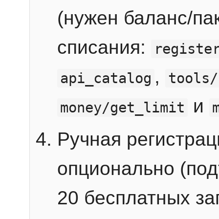
(нужен баланс/пак
списания:
registe
,
api_catalog
tools/
и
money/get_limit
Ручная регистра
опционально (под
20 бесплатных зап