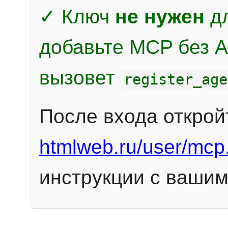
✓ Ключ
не нужен
дл
добавьте MCP без Au
вызовет
register_age
После входа открой
htmlweb.ru/user/mcp
инструкции с вашим