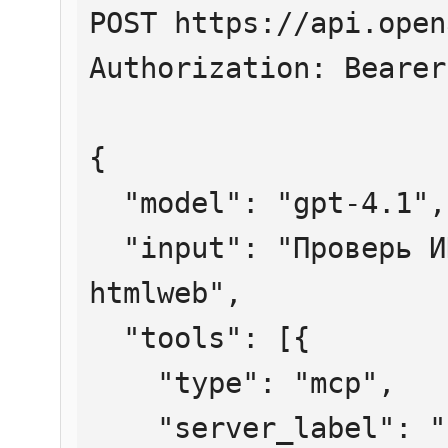
POST https://api.open
Authorization: Bearer
{

  "model": "gpt-4.1",

  "input": "Проверь ИНН 7707083893 через 
htmlweb",

  "tools": [{

    "type": "mcp",

    "server_label": "htmlweb",
