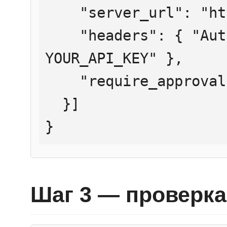
    "server_url": "https://mcp.htmlweb.ru/",

    "headers": { "Authorization": "Bearer 
YOUR_API_KEY" },

    "require_approval": "never"

  }]

}
Шаг 3 — проверка 