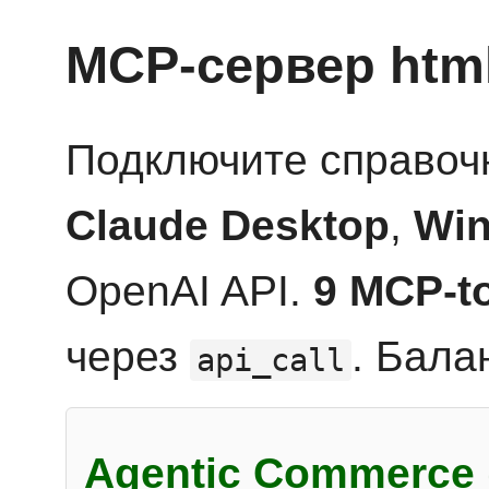
MCP-сервер htm
Подключите справоч
Claude Desktop
,
Win
OpenAI API.
9 MCP-t
через
. Бала
api_call
Agentic Commerce 