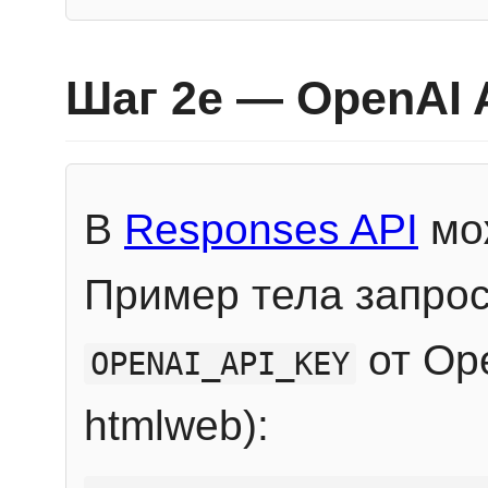
Шаг 2e — OpenAI 
В
Responses API
мож
Пример тела запрос
от Ope
OPENAI_API_KEY
htmlweb):