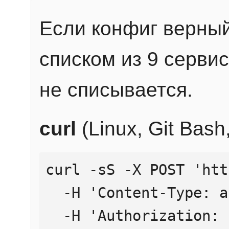
Если конфиг верный
списком из 9 сервис
не списывается.
curl
(Linux, Git Bas
curl -sS -X POST 'htt
  -H 'Content-Type: application/json' \

  -H 'Authorization: Bearer YOUR_API_KEY' \
