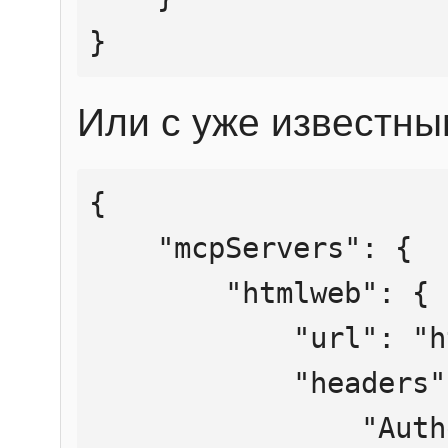
}
Или с уже известны
{

    "mcpServers": {

        "htmlweb": {

            "url": "https://mcp.htmlweb.ru/",

            "headers": {

                "Authorization": "Bearer 