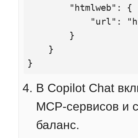
        "htmlweb": {

            "url": "https://mcp.htmlweb.ru/"

        }

    }

}
В Copilot Chat в
MCP-сервисов и 
баланс.