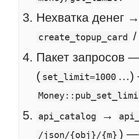
Нехватка денег 
create_topup_card
Пакет запросов 
(
…) 
set_limit=1000
Money::pub_set_limi
→
api_catalog
api
) —
/json/{obj}/{m}