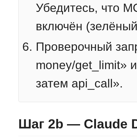
Убедитесь, что 
включён (зелёный
Проверочный запр
money/get_limit» 
затем api_call».
Шаг 2b — Claude 