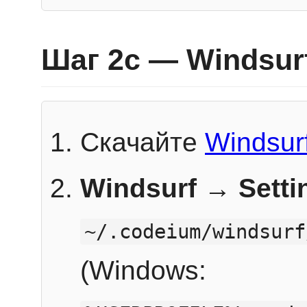
Шаг 2c — Windsur
Скачайте
Windsur
Windsurf → Sett
~/.codeium/windsurf
(Windows: