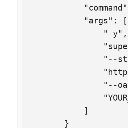
            "command": "npx",

            "args": [

                "-y",

                "supergateway",

                "--streamableHttp",

                "https://mcp.htmlweb.ru/",

                "--oauth2Bearer",

                "YOUR_API_KEY"

            ]

        }
