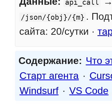
Данные:
→
api_call
. Под
/json/{obj}/{m}
сайта: 20/сутки ·
та
Содержание:
Что э
Старт агента
·
Curs
Windsurf
·
VS Code