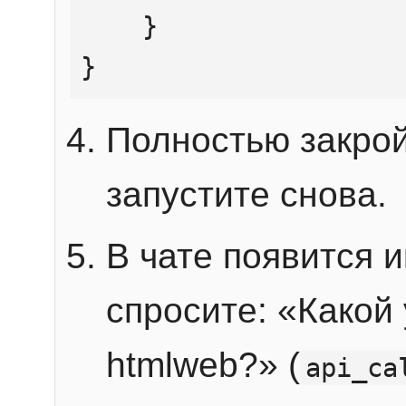
    }

}
Полностью закрой
запустите снова.
В чате появится 
спросите: «Какой
htmlweb?» (
api_ca