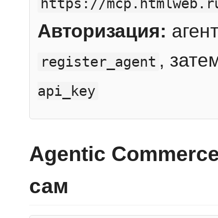
https://mcp.htmlweb.r
Авторизация:
агент
, зате
register_agent
api_key
Agentic Commerce
сам