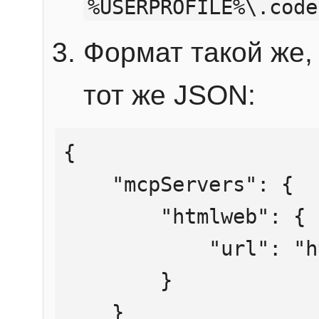
%USERPROFILE%\.code
Формат такой же, 
тот же JSON:
{

    "mcpServers": {

        "htmlweb": {

            "url": "https://mcp.htmlweb.ru/"

        }

    }
