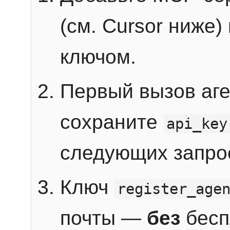
(см. Cursor ниже)
ключом.
Первый вызов аг
сохраните
api_key
следующих запро
Ключ
register_age
почты —
без
бесп