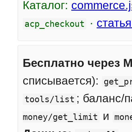
Каталог:
commerce.j
·
статья
acp_checkout
Бесплатно через 
списывается):
get_p
; баланс/
tools/list
и
money/get_limit
mon