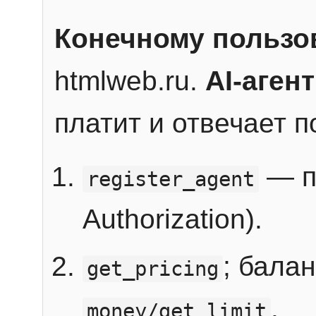
Конечному пользо
htmlweb.ru.
AI-агент
платит и отвечает 
— п
register_agent
Authorization).
; бала
get_pricing
.
money/get_limit