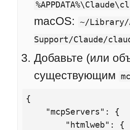
%APPDATA%\Claude\cl
macOS:
~/Library/
Support/Claude/clau
Добавьте (или об
существующим
m
{

    "mcpServers": {

        "htmlweb": {
