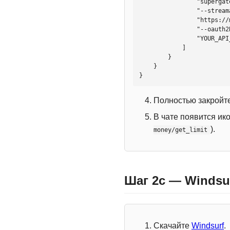
                "supergateway",

                "--streamableHttp",

                "https://mcp.htmlweb.ru/",

                "--oauth2Bearer",

                "YOUR_API_KEY"

            ]

        }

    }

}
Полностью закройте
В чате появится ик
).
money/get_limit
Шаг 2c — Windsu
Скачайте
Windsurf
.