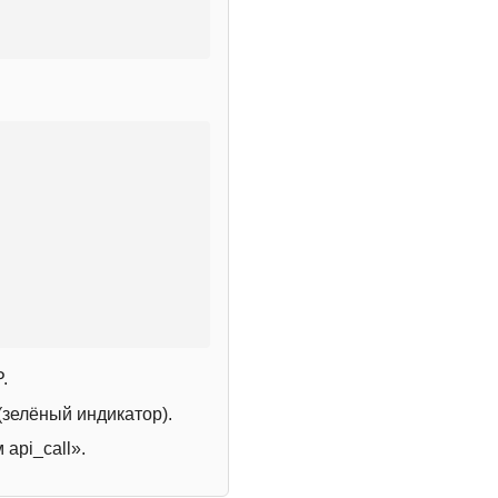
.
зелёный индикатор).
 api_call».