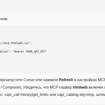
ючом:
ерезапустите Cursor или нажмите
Refresh
в настройках MCP
t / Composer). Убедитесь, что MCP-сервер
htmlweb
включён (
 «api_call money/get_limit» или «api_catalog obj=mnp, затем