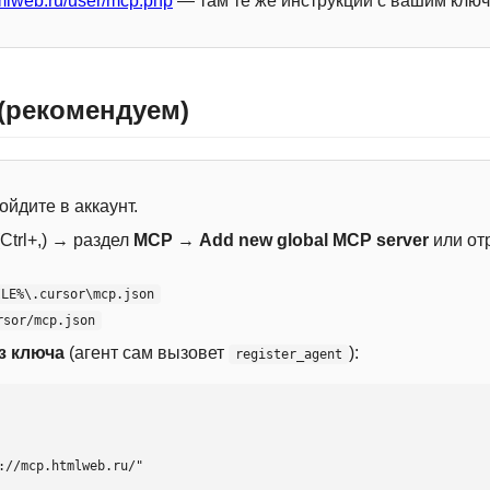
mlweb.ru/user/mcp.php
— там те же инструкции с вашим ключ
 (рекомендуем)
ойдите в аккаунт.
Ctrl+,) → раздел
MCP
→
Add new global MCP server
или от
ILE%\.cursor\mcp.json
rsor/mcp.json
з ключа
(агент сам вызовет
):
register_agent