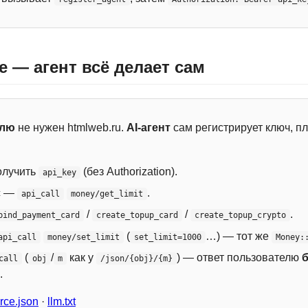
e — агент всё делает сам
елю
не нужен htmlweb.ru.
AI-агент
сам регистрирует ключ, пл
лучить
(без Authorization).
api_key
с —
.
api_call
money/get_limit
/
/
.
bind_payment_card
create_topup_card
create_topup_crypto
(
…) — тот же
api_call
money/set_limit
set_limit=1000
Money:
(
/
как у
) — ответ пользователю
call
obj
m
/json/{obj}/{m}
.
ce.json
·
llm.txt