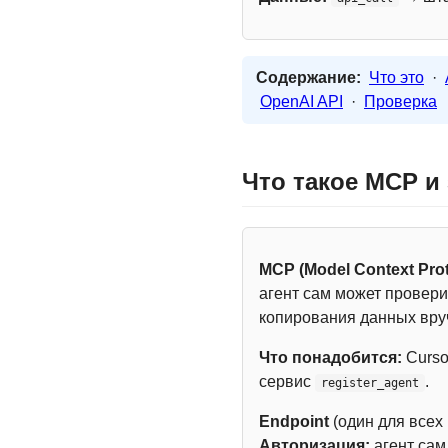
Содержание:
Что это
·
OpenAI API
·
Проверка
Что такое MCP и
MCP (Model Context Prot
агент сам может провери
копирования данных вру
Что понадобится:
Curso
сервис
.
register_agent
Endpoint
(один для всех
Авторизация:
агент са