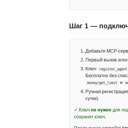
Шаг 1 — подключ
Добавьте MCP-сер
Первый вызов аген
Ключ
register_agent
Бесплатно без спи
и
money/get_limit
m
Ручная регистраци
сутки).
✓ Ключ
не нужен
для под
сохранит ключ.