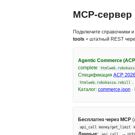
MCP-сервер 
Подключите справочники и
tools
+ штатный REST чер
Agentic Commerce (ACP
complete
htmlweb.robokass
Спецификация
ACP 2026
.
htmlweb.robokassa.rebill
Каталог:
commerce.json
·
Бесплатно через MCP
(
api_call money/get_limit
Данные:
→ шт
api_call