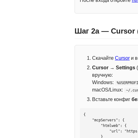
После входа откройте
ht
Шаг 2a — Cursor
Скачайте
Cursor
и в
Cursor → Settings
(
вручную:
Windows:
%USERPROF
macOS/Linux:
~/.cu
Вставьте конфиг
бе
{

    "mcpServers": {

        "htmlweb": {

            "url": "https://mcp.htmlweb.ru/"

        }
