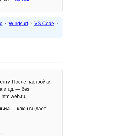
p
·
Windsurf
·
VS Code
·
енту. После настройки
 и т.д. — без
 htmlweb.ru.
льна
— ключ выдаёт
y