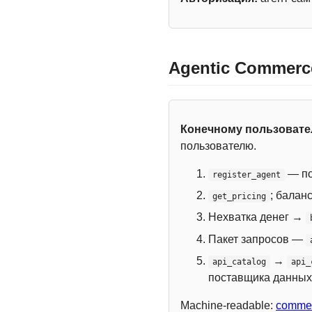
Agentic Commerc
Конечному пользоват
пользователю.
— по
register_agent
; балан
get_pricing
Нехватка денег →
Пакет запросов —
→
api_catalog
api_
поставщика данных
Machine-readable:
commer