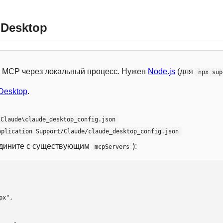
 Desktop
 с MCP через локальный процесс. Нужен
Node.js
(для
npx sup
Desktop
.
\Claude\claude_desktop_config.json
pplication Support/Claude/claude_desktop_config.json
едините с существующим
):
mcpServers