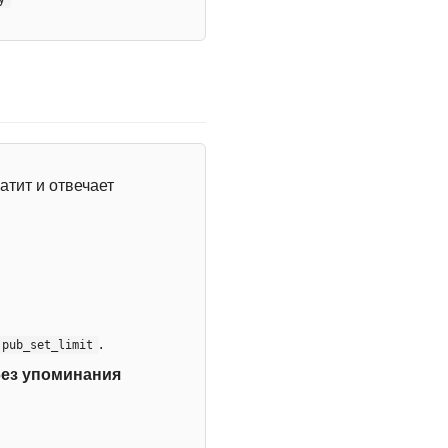
атит и отвечает
.
:pub_set_limit
без упоминания