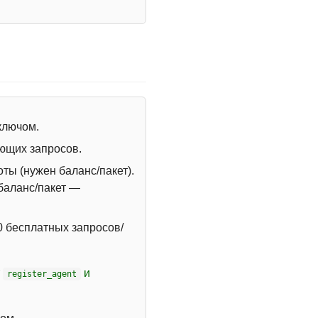
 ключом.
ющих запросов.
ты (нужен баланс/пакет).
 баланс/пакет —
 бесплатных запросов/
т
и
register_agent