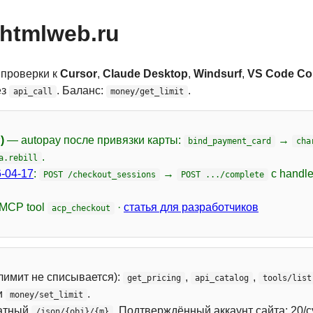
htmlweb.ru
 проверки к
Cursor
,
Claude Desktop
,
Windsurf
,
VS Code Cop
ез
. Баланс:
.
api_call
money/get_limit
)
— autopay после привязки карты:
→
bind_payment_card
cha
.
a.rebill
-04-17
:
→
с handl
POST /checkout_sessions
POST .../complete
 MCP tool
·
статья для разработчиков
acp_checkout
лимит не списывается):
,
,
get_pricing
api_catalog
tools/list
и
.
money/set_limit
атный
. Подтверждённый аккаунт сайта: 20/с
/json/{obj}/{m}