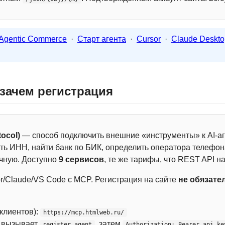
Agentic Commerce
·
Старт агента
·
Cursor
·
Claude Deskto
 зачем регистрация
ocol)
— способ подключить внешние «инструменты» к AI-аг
ть ИНН, найти банк по БИК, определить оператора телефона
чную. Доступно
9 сервисов
, те же тарифы, что REST API на
r/Claude/VS Code с MCP. Регистрация на сайте
не обязате
 клиентов):
https://mcp.htmlweb.ru/
м вызывает
, затем
register_agent
Authorization: Bearer api_ke