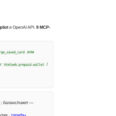
ilot
и OpenAI API.
9 MCP-
или
rge_saved_card
er
/
htmlweb.prepaid.wallet
; баланс/пакет —
утки ·
тарифы