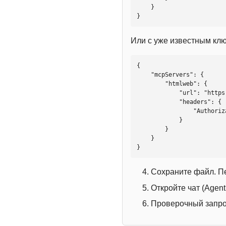
    }

}
Или с уже известным кл
{

    "mcpServers": {

        "htmlweb": {

            "url": "https://mcp.htmlweb.ru/",

            "headers": {

                "Authorization": "Bearer YOUR_API_KEY"

            }

        }

    }

}
Сохраните файл. П
Откройте чат (Agen
Проверочный запрос: