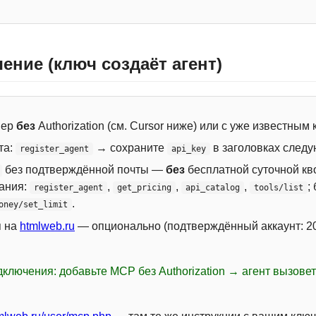
ение (ключ создаёт агент)
вер
без
Authorization (см. Cursor ниже) или с уже известным
та:
→ сохраните
в заголовках следу
register_agent
api_key
без подтверждённой почты —
без
бесплатной суточной кво
сания:
,
,
,
;
register_agent
get_pricing
api_catalog
tools/list
.
oney/set_limit
я на
htmlweb.ru
— опционально (подтверждённый аккаунт: 20
ключения: добавьте MCP без Authorization → агент вызове