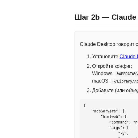
Шаг 2b — Claude
Claude Desktop говорит
Установите
Claude 
Откройте конфиг:
Windows:
%APPDATA%
macOS:
~/Library/A
Добавьте (или объ
{

    "mcpServers": {

        "htmlweb": {

            "command": "npx",

            "args": [

                "-y",
