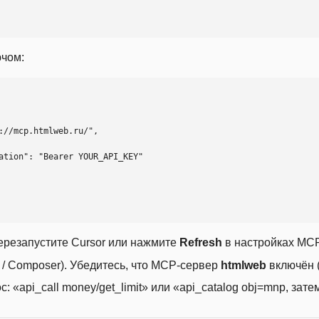
ючом:
ерезапустите Cursor или нажмите
Refresh
в настройках MCP
t / Composer). Убедитесь, что MCP-сервер
htmlweb
включён (
 «api_call money/get_limit» или «api_catalog obj=mnp, затем