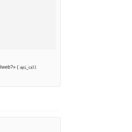
lweb?» (
api_call