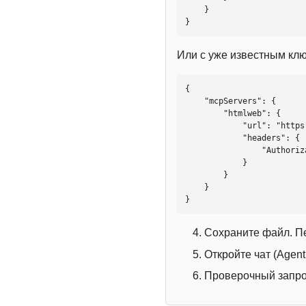
    }

}
Или с уже известным кл
{

    "mcpServers": {

        "htmlweb": {

            "url": "https://mcp.htmlweb.ru/",

            "headers": {

                "Authorization": "Bearer YOUR_API_KEY"

            }

        }

    }

}
Сохраните файл. П
Откройте чат (Agen
Проверочный запрос: