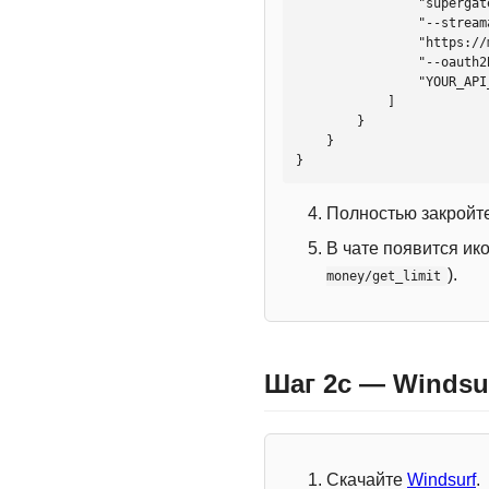
                "supergateway",

                "--streamableHttp",

                "https://mcp.htmlweb.ru/",

                "--oauth2Bearer",

                "YOUR_API_KEY"

            ]

        }

    }

}
Полностью закройте
В чате появится ик
).
money/get_limit
Шаг 2c — Windsu
Скачайте
Windsurf
.