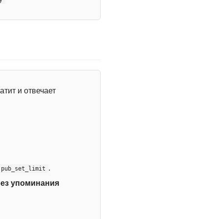
атит и отвечает
.
:pub_set_limit
без упоминания