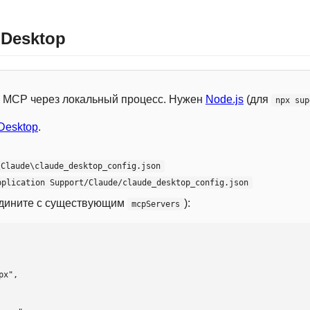
 Desktop
 с MCP через локальный процесс. Нужен
Node.js
(для
npx sup
Desktop
.
\Claude\claude_desktop_config.json
pplication Support/Claude/claude_desktop_config.json
едините с существующим
):
mcpServers