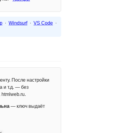
p
·
Windsurf
·
VS Code
·
енту. После настройки
 и т.д. — без
 htmlweb.ru.
льна
— ключ выдаёт
y