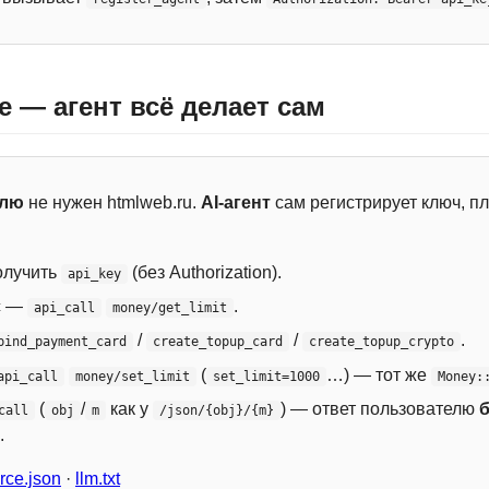
e — агент всё делает сам
елю
не нужен htmlweb.ru.
AI-агент
сам регистрирует ключ, пл
лучить
(без Authorization).
api_key
с —
.
api_call
money/get_limit
/
/
.
bind_payment_card
create_topup_card
create_topup_crypto
(
…) — тот же
api_call
money/set_limit
set_limit=1000
Money:
(
/
как у
) — ответ пользователю
call
obj
m
/json/{obj}/{m}
.
ce.json
·
llm.txt