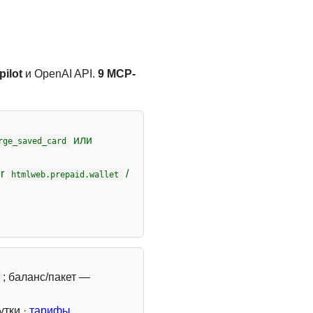
ilot
и OpenAI API.
9 MCP-
или
rge_saved_card
er
/
htmlweb.prepaid.wallet
; баланс/пакет —
утки ·
тарифы