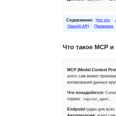
Содержание:
Что это
·
OpenAI API
·
Проверка
Что такое MCP и
MCP (Model Context Prot
агент сам может провери
копирования данных вру
Что понадобится:
Curso
сервис
.
register_agent
Endpoint
(один для всех
Авторизация:
агент са