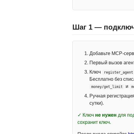
Шаг 1 — подключ
Добавьте MCP-сер
Первый вызов аген
Ключ
register_agent
Бесплатно без спи
и
money/get_limit
m
Ручная регистраци
сутки).
✓ Ключ
не нужен
для под
сохранит ключ.