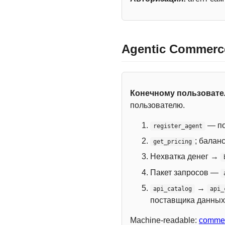
Agentic Commerc
Конечному пользоват
пользователю.
— по
register_agent
; балан
get_pricing
Нехватка денег →
Пакет запросов —
→
api_catalog
api_
поставщика данных
Machine-readable:
commer