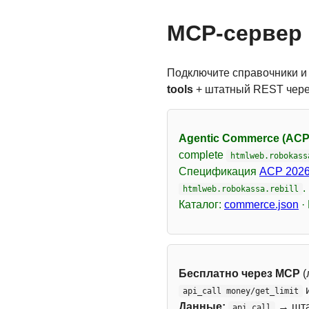
MCP-сервер 
Подключите справочники и
tools
+ штатный REST чер
Agentic Commerce (ACP
complete
htmlweb.robokass
Спецификация
ACP 2026
.
htmlweb.robokassa.rebill
Каталог:
commerce.json
·
Бесплатно через MCP
(
api_call money/get_limit
Данные:
→ шт
api_call