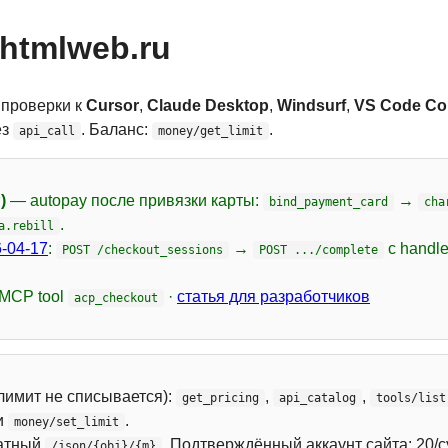
htmlweb.ru
 проверки к
Cursor
,
Claude Desktop
,
Windsurf
,
VS Code Cop
ез
. Баланс:
.
api_call
money/get_limit
)
— autopay после привязки карты:
→
bind_payment_card
cha
.
a.rebill
-04-17
:
→
с handl
POST /checkout_sessions
POST .../complete
 MCP tool
·
статья для разработчиков
acp_checkout
лимит не списывается):
,
,
get_pricing
api_catalog
tools/list
и
.
money/set_limit
атный
. Подтверждённый аккаунт сайта: 20/с
/json/{obj}/{m}