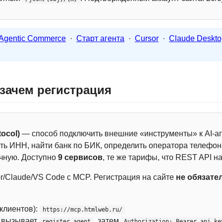
Agentic Commerce
·
Старт агента
·
Cursor
·
Claude Deskto
 зачем регистрация
ocol)
— способ подключить внешние «инструменты» к AI-аг
ть ИНН, найти банк по БИК, определить оператора телефона
чную. Доступно
9 сервисов
, те же тарифы, что REST API на
r/Claude/VS Code с MCP. Регистрация на сайте
не обязате
 клиентов):
https://mcp.htmlweb.ru/
м вызывает
, затем
register_agent
Authorization: Bearer api_ke