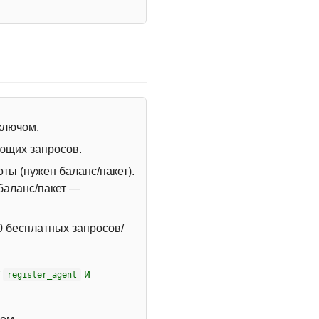
 ключом.
ющих запросов.
ты (нужен баланс/пакет).
 баланс/пакет —
 бесплатных запросов/
т
и
register_agent