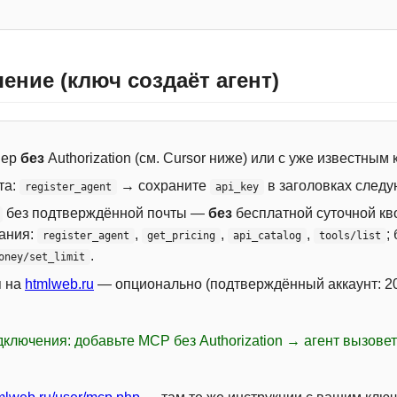
ение (ключ создаёт агент)
вер
без
Authorization (см. Cursor ниже) или с уже известным
та:
→ сохраните
в заголовках следу
register_agent
api_key
без подтверждённой почты —
без
бесплатной суточной кво
сания:
,
,
,
;
register_agent
get_pricing
api_catalog
tools/list
.
oney/set_limit
я на
htmlweb.ru
— опционально (подтверждённый аккаунт: 20
ключения: добавьте MCP без Authorization → агент вызове