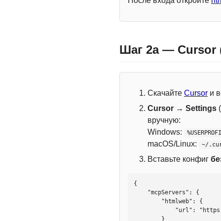
После входа откройте
ht
Шаг 2a — Cursor
Скачайте
Cursor
и в
Cursor → Settings
(
вручную:
Windows:
%USERPROF
macOS/Linux:
~/.cu
Вставьте конфиг
бе
{

    "mcpServers": {

        "htmlweb": {

            "url": "https://mcp.htmlweb.ru/"

        }
