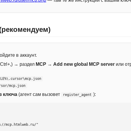
mlweb.ru/user/mcp.php
— там те же инструкции с вашим ключ
 (рекомендуем)
ойдите в аккаунт.
Ctrl+,) → раздел
MCP
→
Add new global MCP server
или от
ILE%\.cursor\mcp.json
rsor/mcp.json
з ключа
(агент сам вызовет
):
register_agent