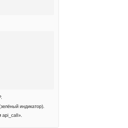
.
зелёный индикатор).
 api_call».