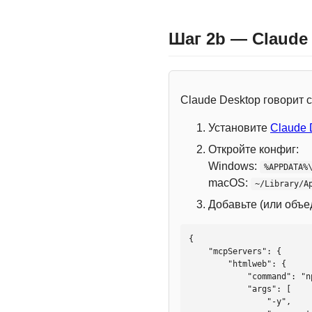
Шаг 2b — Claude
Claude Desktop говорит
Установите
Claude 
Откройте конфиг:
Windows:
%APPDATA%
macOS:
~/Library/A
Добавьте (или объ
{

    "mcpServers": {

        "htmlweb": {

            "command": "npx",

            "args": [

                "-y",
