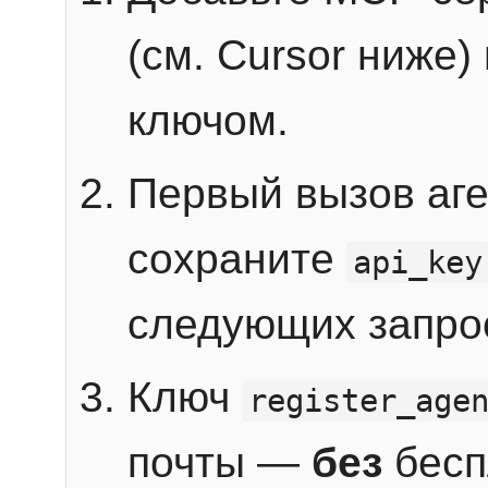
(см. Cursor ниже)
ключом.
Первый вызов аг
сохраните
api_key
следующих запро
Ключ
register_age
почты —
без
бесп