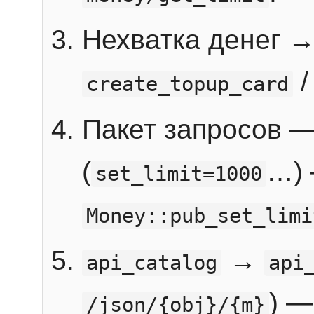
Нехватка денег 
create_topup_card
Пакет запросов 
(
…) 
set_limit=1000
Money::pub_set_limi
→
api_catalog
api
) —
/json/{obj}/{m}