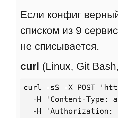
Если конфиг верный
списком из 9 сервис
не списывается.
curl
(Linux, Git Bas
curl -sS -X POST 'htt
  -H 'Content-Type: application/json' \

  -H 'Authorization: Bearer YOUR_API_KEY' \
