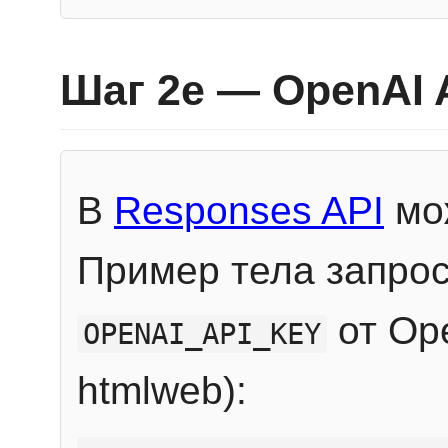
Шаг 2e — OpenAI 
В
Responses API
мож
Пример тела запрос
от Ope
OPENAI_API_KEY
htmlweb):