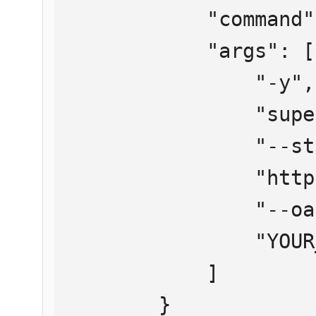
            "command": "npx",

            "args": [

                "-y",

                "supergateway",

                "--streamableHttp",

                "https://mcp.htmlweb.ru/",

                "--oauth2Bearer",

                "YOUR_API_KEY"

            ]

        }
