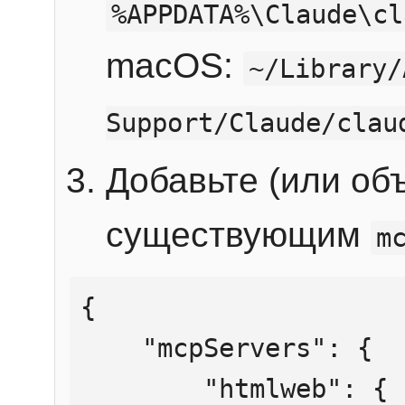
%APPDATA%\Claude\cl
macOS:
~/Library/
Support/Claude/clau
Добавьте (или об
существующим
m
{

    "mcpServers": {

        "htmlweb": {
