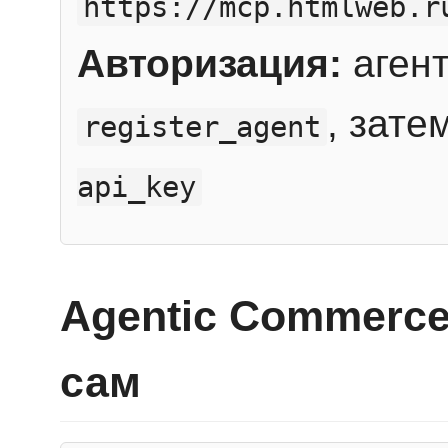
https://mcp.htmlweb.r
Авторизация:
агент
, зате
register_agent
api_key
Agentic Commerce
сам