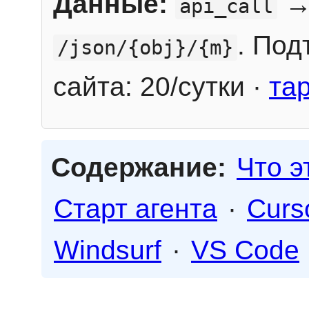
Данные:
→
api_call
. Под
/json/{obj}/{m}
сайта: 20/сутки ·
та
Содержание:
Что э
Старт агента
·
Curs
Windsurf
·
VS Code