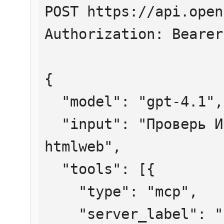
POST https://api.open
Authorization: Bearer
{

  "model": "gpt-4.1",

  "input": "Проверь ИНН 7707083893 через 
htmlweb",

  "tools": [{

    "type": "mcp",

    "server_label": "htmlweb",
