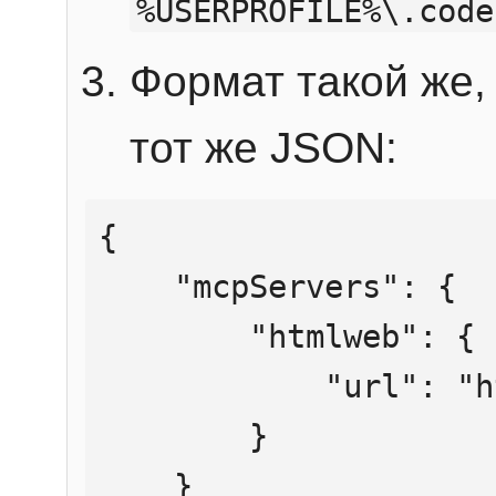
%USERPROFILE%\.code
Формат такой же, 
тот же JSON:
{

    "mcpServers": {

        "htmlweb": {

            "url": "https://mcp.htmlweb.ru/"

        }

    }
