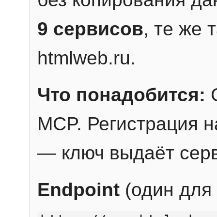
9 сервисов
, те же
htmlweb.ru.
Что понадобится:
C
MCP. Регистрация н
— ключ выдаёт сер
Endpoint
(один для 