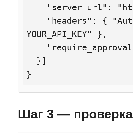
    "server_url": "https://mcp.htmlweb.ru/",

    "headers": { "Authorization": "Bearer 
YOUR_API_KEY" },

    "require_approval": "never"

  }]

}
Шаг 3 — проверка 