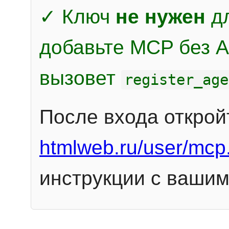
✓ Ключ
не нужен
дл
добавьте MCP без Au
вызовет
register_age
После входа открой
htmlweb.ru/user/mcp
инструкции с вашим