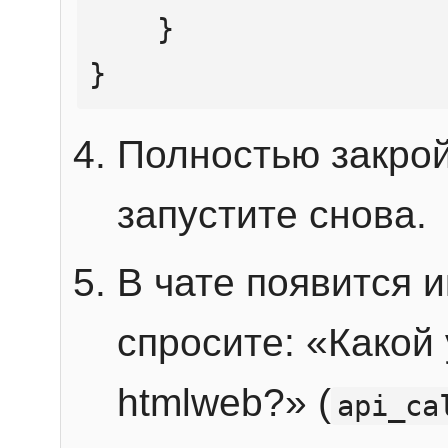
    }

}
Полностью закрой
запустите снова.
В чате появится 
спросите: «Какой
htmlweb?» (
api_ca