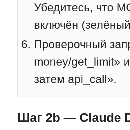
Убедитесь, что 
включён (зелёный
Проверочный запр
money/get_limit» 
затем api_call».
Шаг 2b — Claude 