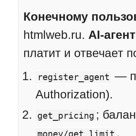
Конечному пользо
htmlweb.ru.
AI-агент
платит и отвечает 
— п
register_agent
Authorization).
; бала
get_pricing
.
money/get_limit