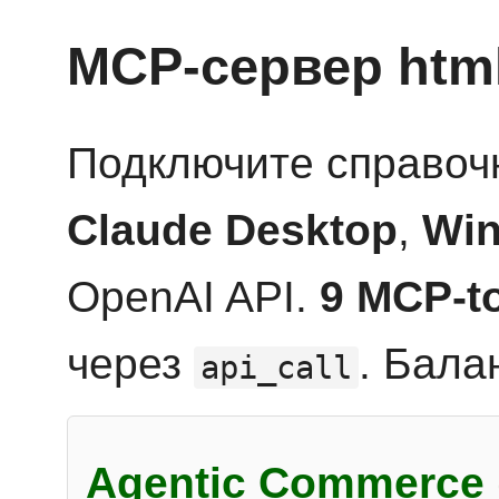
MCP-сервер htm
Подключите справоч
Claude Desktop
,
Win
OpenAI API.
9 MCP-t
через
. Бала
api_call
Agentic Commerce 