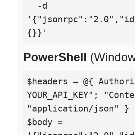
  -d 
'{"jsonrpc":"2.0","id
{}}'
PowerShell
(Window
$headers = @{ Authori
YOUR_API_KEY"; "Conte
"application/json" }

$body = 