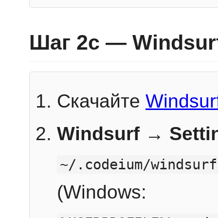
Шаг 2c — Windsur
Скачайте
Windsur
Windsurf → Sett
~/.codeium/windsurf
(Windows: