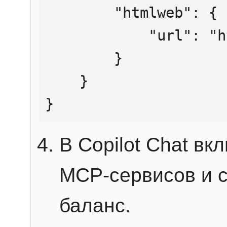
        "htmlweb": {

            "url": "https://mcp.htmlweb.ru/"

        }

    }

}
В Copilot Chat в
MCP-сервисов и 
баланс.