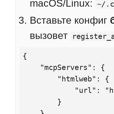
macOS/Linux:
~/.
Вставьте конфиг
вызовет
register_
{

    "mcpServers": {

        "htmlweb": {

            "url": "https://mcp.htmlweb.ru/"

        }

    }
