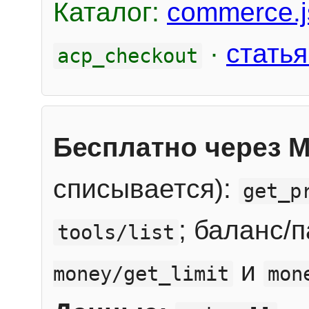
Каталог:
commerce.j
·
статья
acp_checkout
Бесплатно через 
списывается):
get_p
; баланс/
tools/list
и
money/get_limit
mon