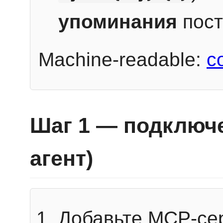
упоминания
пост
Machine-readable:
c
Шаг 1 — подключе
агент)
Добавьте MCP-се