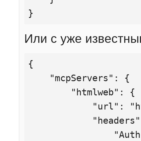
}
Или с уже известны
{

    "mcpServers": {

        "htmlweb": {

            "url": "https://mcp.htmlweb.ru/",

            "headers": {

                "Authorization": "Bearer 