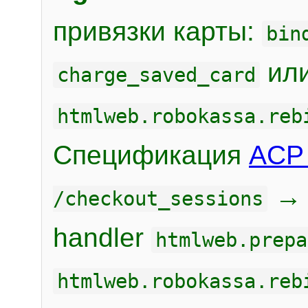
привязки карты:
bin
или
charge_saved_card
htmlweb.robokassa.reb
Спецификация
ACP 
/checkout_sessions
handler
htmlweb.prepa
htmlweb.robokassa.reb