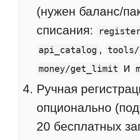
(нужен баланс/пак
списания:
registe
,
api_catalog
tools/
и
money/get_limit
Ручная регистра
опционально (под
20 бесплатных зап