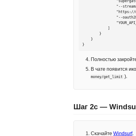
                "supergateway",

                "--streamableHttp",

                "https://mcp.htmlweb.ru/",

                "--oauth2Bearer",

                "YOUR_API_KEY"

            ]

        }

    }

}
Полностью закройте
В чате появится ик
).
money/get_limit
Шаг 2c — Windsu
Скачайте
Windsurf
.