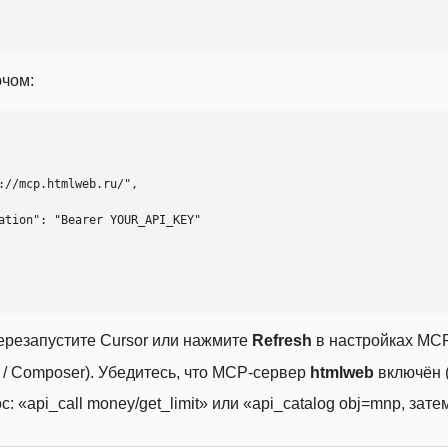
ючом:
ерезапустите Cursor или нажмите
Refresh
в настройках MCP
t / Composer). Убедитесь, что MCP-сервер
htmlweb
включён (
 «api_call money/get_limit» или «api_catalog obj=mnp, затем