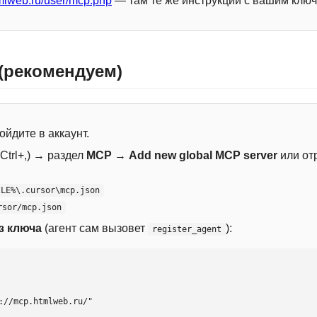
mlweb.ru/user/mcp.php
— там те же инструкции с вашим ключ
 (рекомендуем)
ойдите в аккаунт.
Ctrl+,) → раздел
MCP
→
Add new global MCP server
или от
ILE%\.cursor\mcp.json
rsor/mcp.json
з ключа
(агент сам вызовет
):
register_agent