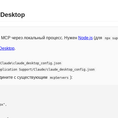
 Desktop
 с MCP через локальный процесс. Нужен
Node.js
(для
npx sup
Desktop
.
\Claude\claude_desktop_config.json
pplication Support/Claude/claude_desktop_config.json
едините с существующим
):
mcpServers