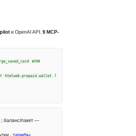
ilot
и OpenAI API.
9 MCP-
или
rge_saved_card
er
/
htmlweb.prepaid.wallet
; баланс/пакет —
утки ·
тарифы