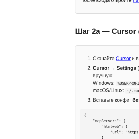
После входа откройте
ht
Шаг 2a — Cursor
Скачайте
Cursor
и в
Cursor → Settings
(
вручную:
Windows:
%USERPROF
macOS/Linux:
~/.cu
Вставьте конфиг
бе
{

    "mcpServers": {

        "htmlweb": {

            "url": "https://mcp.htmlweb.ru/"

        }
