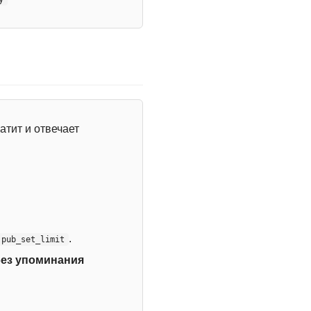
атит и отвечает
.
:pub_set_limit
без упоминания