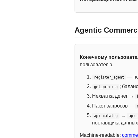
Agentic Commerc
Конечному пользоват
пользователю.
— по
register_agent
; балан
get_pricing
Нехватка денег →
Пакет запросов —
→
api_catalog
api_
поставщика данных
Machine-readable:
commer