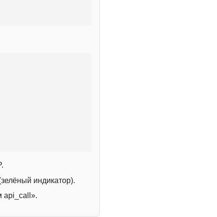
.
зелёный индикатор).
 api_call».