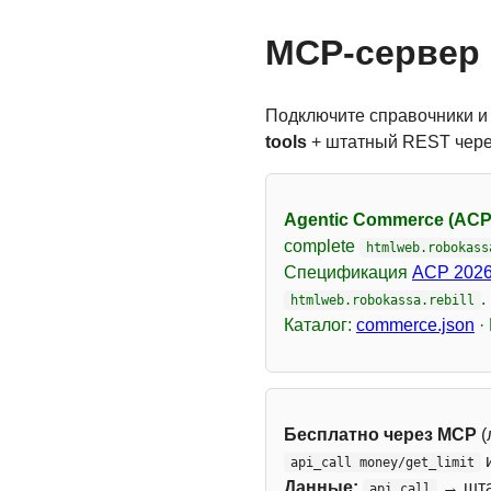
MCP-сервер 
Подключите справочники и
tools
+ штатный REST чер
Agentic Commerce (ACP
complete
htmlweb.robokass
Спецификация
ACP 2026
.
htmlweb.robokassa.rebill
Каталог:
commerce.json
·
Бесплатно через MCP
(
api_call money/get_limit
Данные:
→ шт
api_call