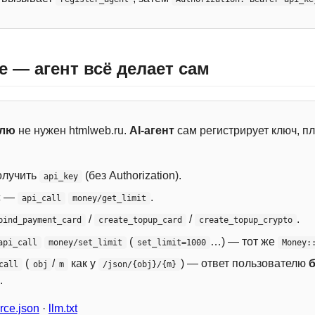
e — агент всё делает сам
елю
не нужен htmlweb.ru.
AI-агент
сам регистрирует ключ, пл
лучить
(без Authorization).
api_key
с —
.
api_call
money/get_limit
/
/
.
bind_payment_card
create_topup_card
create_topup_crypto
(
…) — тот же
api_call
money/set_limit
set_limit=1000
Money:
(
/
как у
) — ответ пользователю
call
obj
m
/json/{obj}/{m}
.
ce.json
·
llm.txt