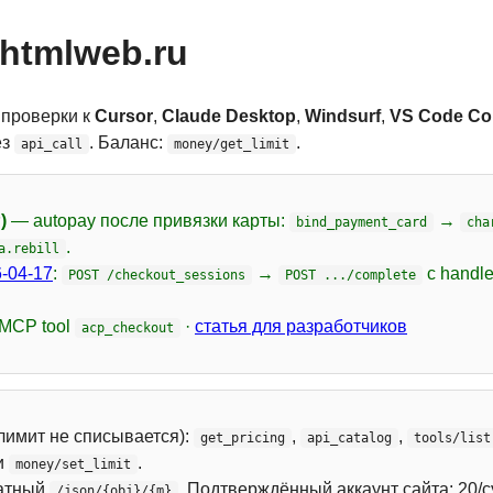
htmlweb.ru
 проверки к
Cursor
,
Claude Desktop
,
Windsurf
,
VS Code Cop
ез
. Баланс:
.
api_call
money/get_limit
)
— autopay после привязки карты:
→
bind_payment_card
cha
.
a.rebill
-04-17
:
→
с handl
POST /checkout_sessions
POST .../complete
 MCP tool
·
статья для разработчиков
acp_checkout
лимит не списывается):
,
,
get_pricing
api_catalog
tools/list
и
.
money/set_limit
атный
. Подтверждённый аккаунт сайта: 20/с
/json/{obj}/{m}