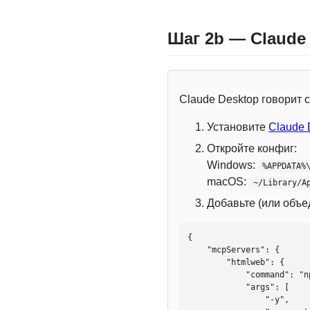
Шаг 2b — Claude
Claude Desktop говорит
Установите
Claude 
Откройте конфиг:
Windows:
%APPDATA%
macOS:
~/Library/A
Добавьте (или объ
{

    "mcpServers": {

        "htmlweb": {

            "command": "npx",

            "args": [

                "-y",
