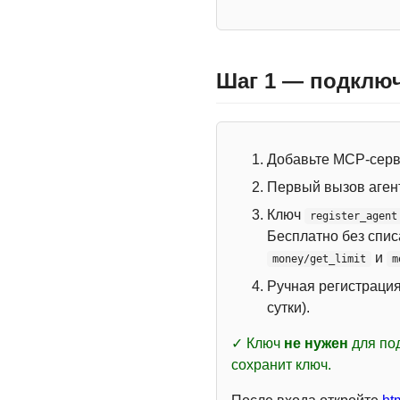
Шаг 1 — подключ
Добавьте MCP-сер
Первый вызов аген
Ключ
register_agent
Бесплатно без спи
и
money/get_limit
m
Ручная регистраци
сутки).
✓ Ключ
не нужен
для под
сохранит ключ.