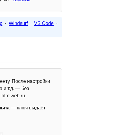
p
·
Windsurf
·
VS Code
·
енту. После настройки
 и т.д. — без
 htmlweb.ru.
льна
— ключ выдаёт
y