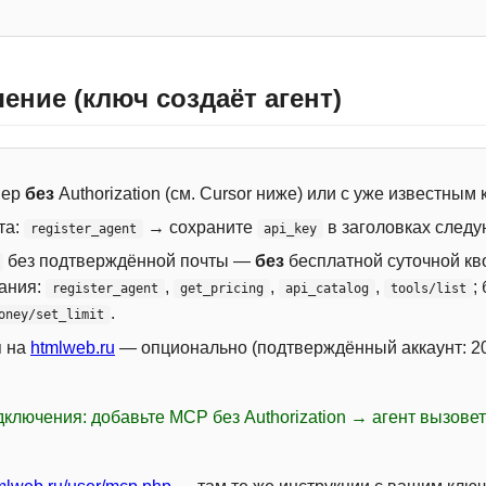
ение (ключ создаёт агент)
вер
без
Authorization (см. Cursor ниже) или с уже известным
та:
→ сохраните
в заголовках следу
register_agent
api_key
без подтверждённой почты —
без
бесплатной суточной кво
сания:
,
,
,
;
register_agent
get_pricing
api_catalog
tools/list
.
oney/set_limit
я на
htmlweb.ru
— опционально (подтверждённый аккаунт: 20
ключения: добавьте MCP без Authorization → агент вызове