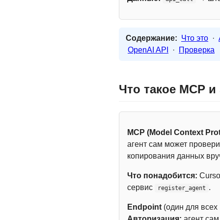
Содержание:
Что это
·
OpenAI API
·
Проверка
Что такое MCP и
MCP (Model Context Prot
агент сам может провери
копирования данных вру
Что понадобится:
Curso
сервис
.
register_agent
Endpoint
(один для всех
Авторизация:
агент са