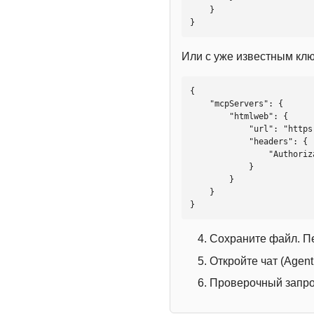
    }

}
Или с уже известным кл
{

    "mcpServers": {

        "htmlweb": {

            "url": "https://mcp.htmlweb.ru/",

            "headers": {

                "Authorization": "Bearer YOUR_API_KEY"

            }

        }

    }

}
Сохраните файл. П
Откройте чат (Agen
Проверочный запрос: