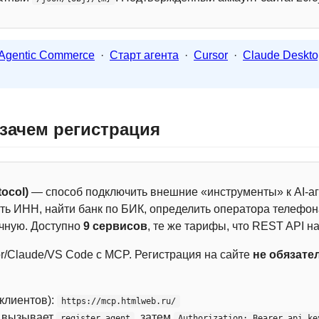
Agentic Commerce
·
Старт агента
·
Cursor
·
Claude Deskto
 зачем регистрация
ocol)
— способ подключить внешние «инструменты» к AI-аг
ть ИНН, найти банк по БИК, определить оператора телефона
чную. Доступно
9 сервисов
, те же тарифы, что REST API на
r/Claude/VS Code с MCP. Регистрация на сайте
не обязате
 клиентов):
https://mcp.htmlweb.ru/
м вызывает
, затем
register_agent
Authorization: Bearer api_ke