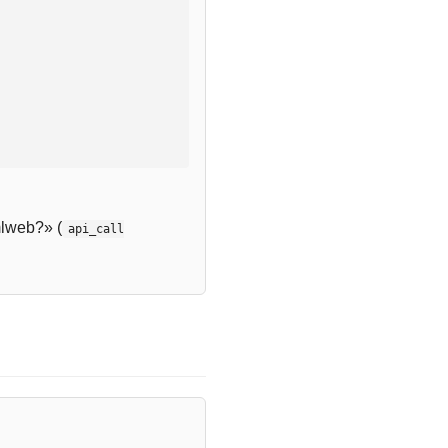
lweb?» (
api_call