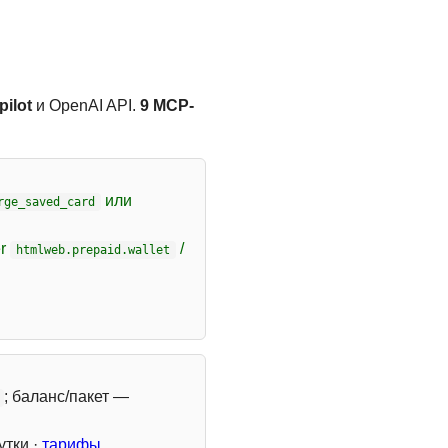
ilot
и OpenAI API.
9 MCP-
или
rge_saved_card
er
/
htmlweb.prepaid.wallet
; баланс/пакет —
утки ·
тарифы