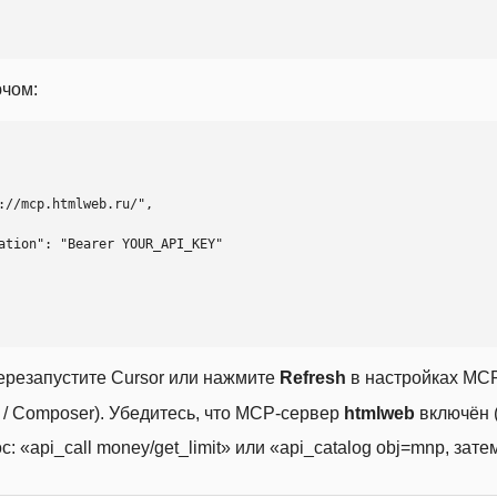
ючом:
ерезапустите Cursor или нажмите
Refresh
в настройках MCP
t / Composer). Убедитесь, что MCP-сервер
htmlweb
включён (
 «api_call money/get_limit» или «api_catalog obj=mnp, затем