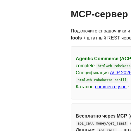
MCP-сервер 
Подключите справочники и
tools
+ штатный REST чер
Agentic Commerce (ACP
complete
htmlweb.robokass
Спецификация
ACP 2026
.
htmlweb.robokassa.rebill
Каталог:
commerce.json
·
Бесплатно через MCP
(
api_call money/get_limit
Данные:
→ шт
api_call