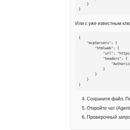
    }

}
Или с уже известным кл
{

    "mcpServers": {

        "htmlweb": {

            "url": "https://mcp.htmlweb.ru/",

            "headers": {

                "Authorization": "Bearer YOUR_API_KEY"

            }

        }

    }

}
Сохраните файл. П
Откройте чат (Agen
Проверочный запрос: