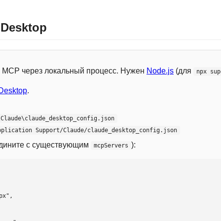
 Desktop
 с MCP через локальный процесс. Нужен
Node.js
(для
npx sup
Desktop
.
\Claude\claude_desktop_config.json
pplication Support/Claude/claude_desktop_config.json
едините с существующим
):
mcpServers