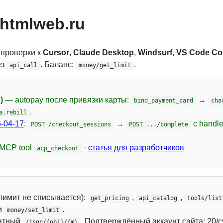
htmlweb.ru
 проверки к
Cursor
,
Claude Desktop
,
Windsurf
,
VS Code Cop
ез
. Баланс:
.
api_call
money/get_limit
)
— autopay после привязки карты:
→
bind_payment_card
cha
.
a.rebill
-04-17
:
→
с handl
POST /checkout_sessions
POST .../complete
 MCP tool
·
статья для разработчиков
acp_checkout
лимит не списывается):
,
,
get_pricing
api_catalog
tools/list
и
.
money/set_limit
атный
. Подтверждённый аккаунт сайта: 20/с
/json/{obj}/{m}