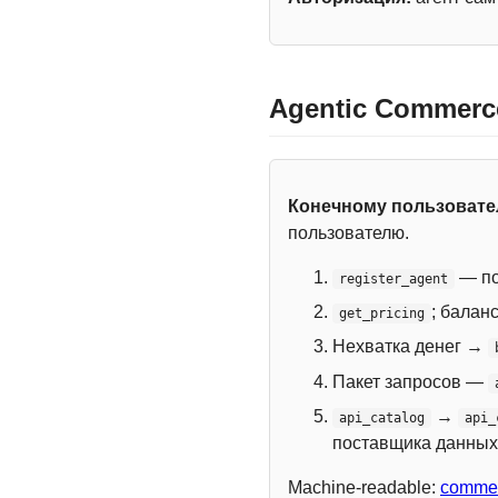
Agentic Commerc
Конечному пользоват
пользователю.
— по
register_agent
; балан
get_pricing
Нехватка денег →
Пакет запросов —
→
api_catalog
api_
поставщика данных
Machine-readable:
commer