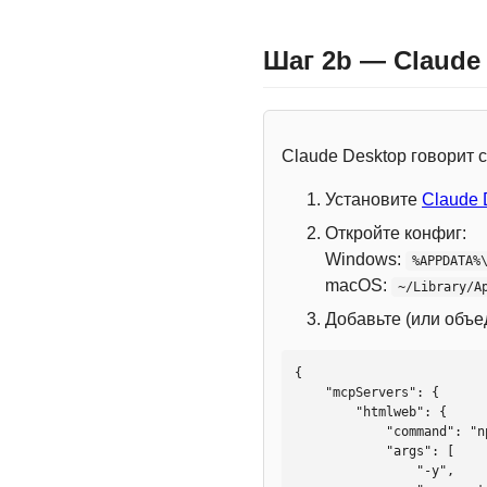
Шаг 2b — Claude
Claude Desktop говорит
Установите
Claude 
Откройте конфиг:
Windows:
%APPDATA%
macOS:
~/Library/A
Добавьте (или объ
{

    "mcpServers": {

        "htmlweb": {

            "command": "npx",

            "args": [

                "-y",
