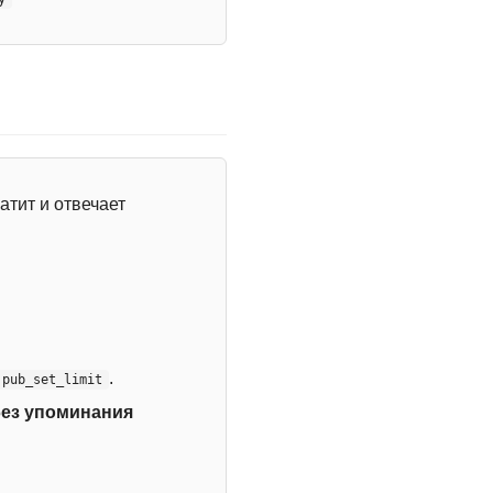
атит и отвечает
.
:pub_set_limit
без упоминания