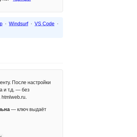
p
·
Windsurf
·
VS Code
·
енту. После настройки
 и т.д. — без
 htmlweb.ru.
льна
— ключ выдаёт
y