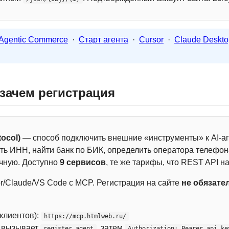
Agentic Commerce
·
Старт агента
·
Cursor
·
Claude Deskto
 зачем регистрация
ocol)
— способ подключить внешние «инструменты» к AI-аг
ть ИНН, найти банк по БИК, определить оператора телефона
чную. Доступно
9 сервисов
, те же тарифы, что REST API на
r/Claude/VS Code с MCP. Регистрация на сайте
не обязате
 клиентов):
https://mcp.htmlweb.ru/
м вызывает
, затем
register_agent
Authorization: Bearer api_ke