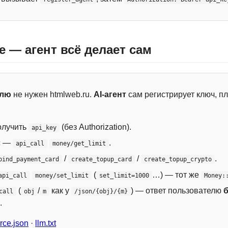
e — агент всё делает сам
елю
не нужен htmlweb.ru.
AI-агент
сам регистрирует ключ, пл
лучить
(без Authorization).
api_key
с —
.
api_call
money/get_limit
/
/
.
bind_payment_card
create_topup_card
create_topup_crypto
(
…) — тот же
api_call
money/set_limit
set_limit=1000
Money:
(
/
как у
) — ответ пользователю
call
obj
m
/json/{obj}/{m}
.
ce.json
·
llm.txt