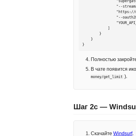
                "supergateway",

                "--streamableHttp",

                "https://mcp.htmlweb.ru/",

                "--oauth2Bearer",

                "YOUR_API_KEY"

            ]

        }

    }

}
Полностью закройте
В чате появится ик
).
money/get_limit
Шаг 2c — Windsu
Скачайте
Windsurf
.