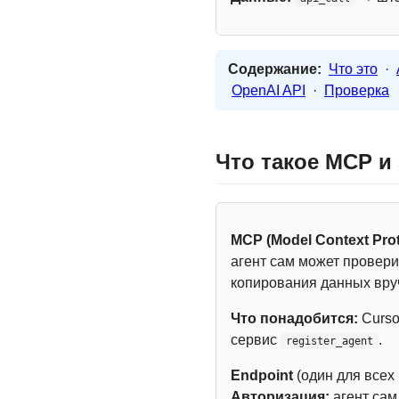
Содержание:
Что это
·
OpenAI API
·
Проверка
Что такое MCP и
MCP (Model Context Prot
агент сам может провери
копирования данных вру
Что понадобится:
Curso
сервис
.
register_agent
Endpoint
(один для всех
Авторизация:
агент са