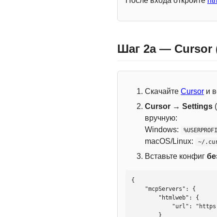
После входа откройте
ht
Шаг 2a — Cursor
Скачайте
Cursor
и в
Cursor → Settings
(
вручную:
Windows:
%USERPROF
macOS/Linux:
~/.cu
Вставьте конфиг
бе
{

    "mcpServers": {

        "htmlweb": {

            "url": "https://mcp.htmlweb.ru/"

        }
