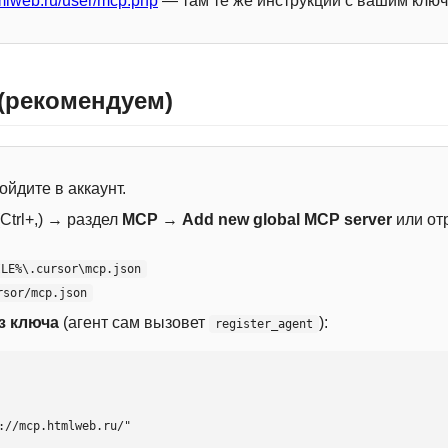
mlweb.ru/user/mcp.php
— там те же инструкции с вашим ключ
 (рекомендуем)
ойдите в аккаунт.
Ctrl+,) → раздел
MCP
→
Add new global MCP server
или от
ILE%\.cursor\mcp.json
rsor/mcp.json
з ключа
(агент сам вызовет
):
register_agent