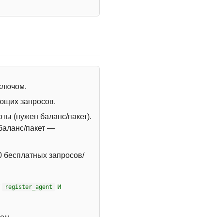
 ключом.
ющих запросов.
ты (нужен баланс/пакет).
 баланс/пакет —
 бесплатных запросов/
т
и
register_agent