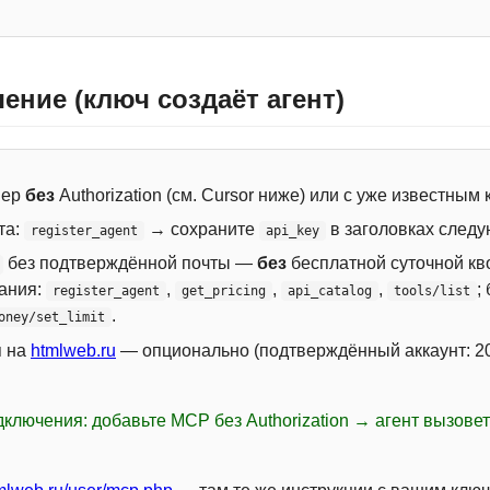
ение (ключ создаёт агент)
вер
без
Authorization (см. Cursor ниже) или с уже известным
та:
→ сохраните
в заголовках следу
register_agent
api_key
без подтверждённой почты —
без
бесплатной суточной кво
сания:
,
,
,
;
register_agent
get_pricing
api_catalog
tools/list
.
oney/set_limit
я на
htmlweb.ru
— опционально (подтверждённый аккаунт: 20
ключения: добавьте MCP без Authorization → агент вызове