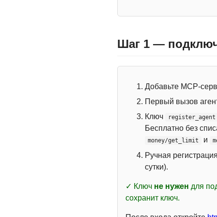
Шаг 1 — подключ
Добавьте MCP-сер
Первый вызов аген
Ключ
register_agent
Бесплатно без спи
и
money/get_limit
m
Ручная регистраци
сутки).
✓ Ключ
не нужен
для под
сохранит ключ.