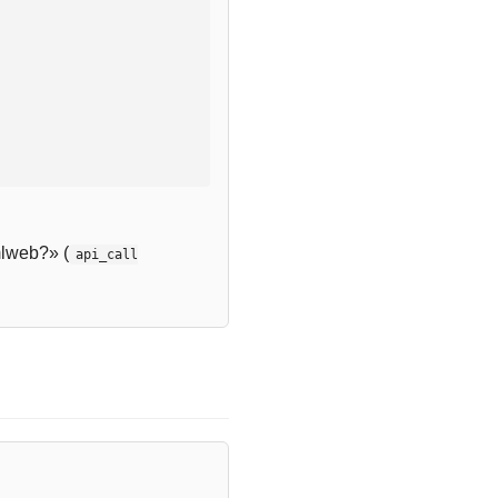
lweb?» (
api_call