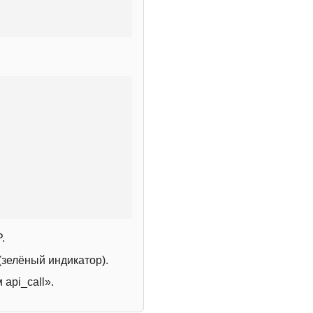
.
зелёный индикатор).
 api_call».