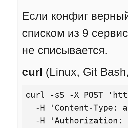
Если конфиг верный
списком из 9 сервис
не списывается.
curl
(Linux, Git Bas
curl -sS -X POST 'htt
  -H 'Content-Type: application/json' \

  -H 'Authorization: Bearer YOUR_API_KEY' \
