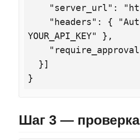
    "server_url": "https://mcp.htmlweb.ru/",

    "headers": { "Authorization": "Bearer 
YOUR_API_KEY" },

    "require_approval": "never"

  }]

}
Шаг 3 — проверка 