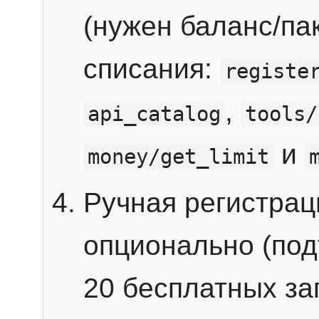
(нужен баланс/пак
списания:
registe
,
api_catalog
tools/
и
money/get_limit
Ручная регистра
опционально (под
20 бесплатных зап