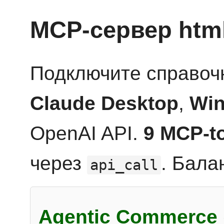
MCP-сервер htm
Подключите справоч
Claude Desktop
,
Win
OpenAI API.
9 MCP-t
через
. Бала
api_call
Agentic Commerce 