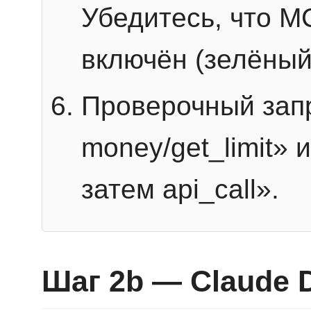
Убедитесь, что 
включён (зелёный
Проверочный запр
money/get_limit» 
затем api_call».
Шаг 2b — Claude 