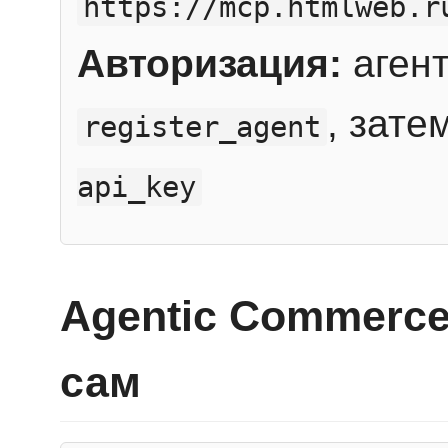
https://mcp.htmlweb.r
Авторизация:
агент
, зате
register_agent
api_key
Agentic Commerce
сам