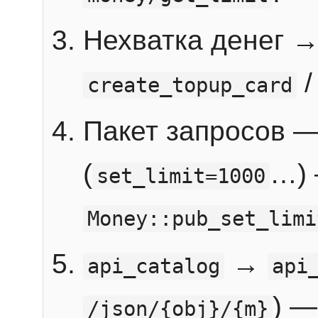
Нехватка денег 
create_topup_card
Пакет запросов 
(
…) 
set_limit=1000
Money::pub_set_limi
→
api_catalog
api
) —
/json/{obj}/{m}