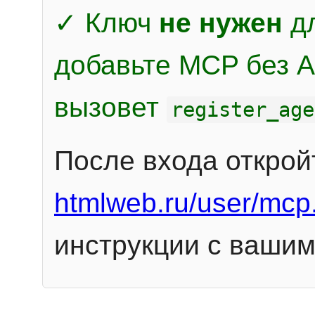
✓ Ключ
не нужен
дл
добавьте MCP без Au
вызовет
register_age
После входа открой
htmlweb.ru/user/mcp
инструкции с вашим