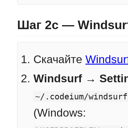
Шаг 2c — Windsur
Скачайте
Windsur
Windsurf → Sett
~/.codeium/windsurf
(Windows: