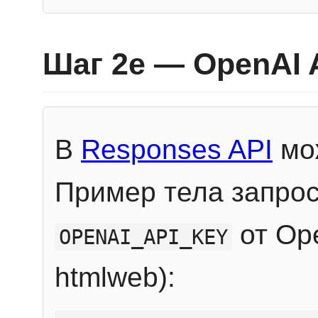
Шаг 2e — OpenAI 
В
Responses API
мож
Пример тела запрос
от Ope
OPENAI_API_KEY
htmlweb):