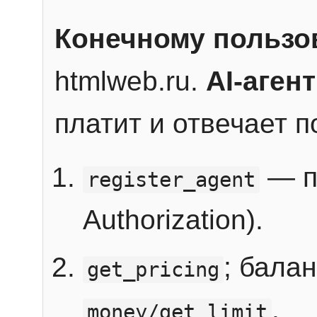
Конечному пользо
htmlweb.ru.
AI-агент
платит и отвечает 
— п
register_agent
Authorization).
; бала
get_pricing
.
money/get_limit