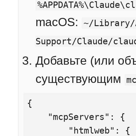
%APPDATA%\Claude\cl
macOS:
~/Library/
Support/Claude/clau
Добавьте (или об
существующим
m
{

    "mcpServers": {

        "htmlweb": {
