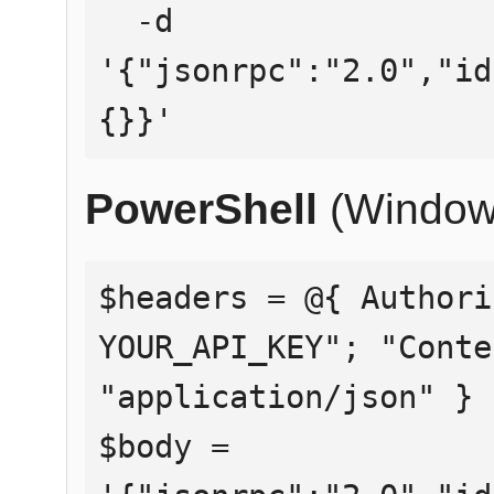
  -d 
'{"jsonrpc":"2.0","id
{}}'
PowerShell
(Window
$headers = @{ Authori
YOUR_API_KEY"; "Conte
"application/json" }

$body = 