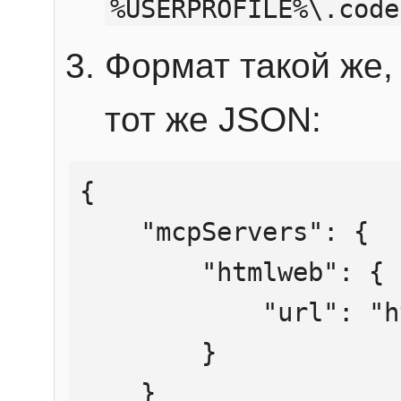
%USERPROFILE%\.code
Формат такой же, 
тот же JSON:
{

    "mcpServers": {

        "htmlweb": {

            "url": "https://mcp.htmlweb.ru/"

        }

    }
