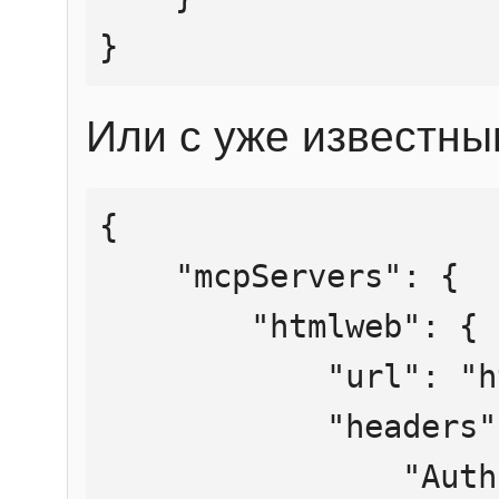
}
Или с уже известны
{

    "mcpServers": {

        "htmlweb": {

            "url": "https://mcp.htmlweb.ru/",

            "headers": {

                "Authorization": "Bearer 