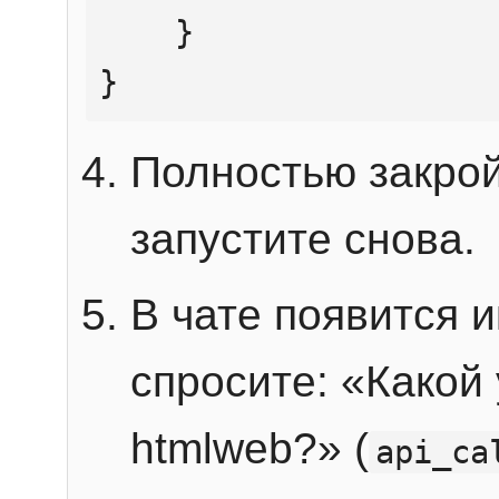
    }

}
Полностью закрой
запустите снова.
В чате появится 
спросите: «Какой
htmlweb?» (
api_ca