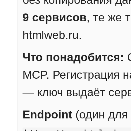
9 сервисов
, те же
htmlweb.ru.
Что понадобится:
C
MCP. Регистрация н
— ключ выдаёт сер
Endpoint
(один для 