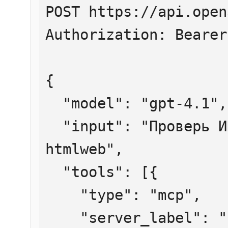
POST https://api.open
Authorization: Bearer
{

  "model": "gpt-4.1",

  "input": "Проверь ИНН 7707083893 через 
htmlweb",

  "tools": [{

    "type": "mcp",

    "server_label": "htmlweb",
