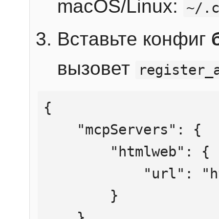
macOS/Linux:
~/.
Вставьте конфиг
вызовет
register_
{

    "mcpServers": {

        "htmlweb": {

            "url": "https://mcp.htmlweb.ru/"

        }

    }
