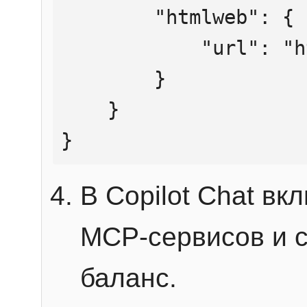
        "htmlweb": {

            "url": "https://mcp.htmlweb.ru/"

        }

    }

}
В Copilot Chat в
MCP-сервисов и 
баланс.