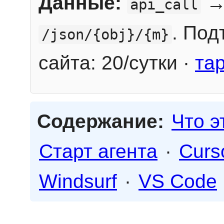
Данные:
→
api_call
. Под
/json/{obj}/{m}
сайта: 20/сутки ·
та
Содержание:
Что э
Старт агента
·
Curs
Windsurf
·
VS Code