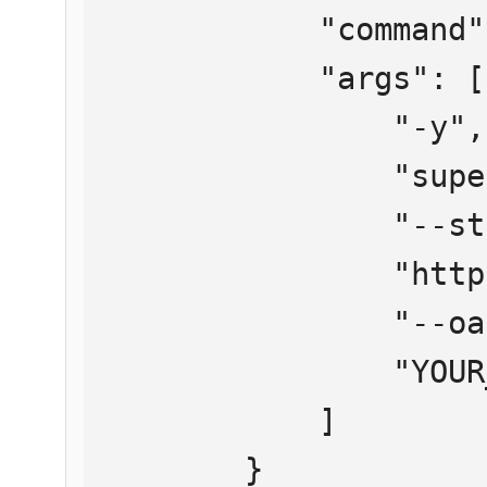
            "command": "npx",

            "args": [

                "-y",

                "supergateway",

                "--streamableHttp",

                "https://mcp.htmlweb.ru/",

                "--oauth2Bearer",

                "YOUR_API_KEY"

            ]

        }
