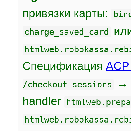
привязки карты:
bin
или
charge_saved_card
htmlweb.robokassa.reb
Спецификация
ACP 
/checkout_sessions
handler
htmlweb.prepa
htmlweb.robokassa.reb