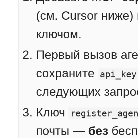
(см. Cursor ниже)
ключом.
Первый вызов аг
сохраните
api_key
следующих запро
Ключ
register_age
почты —
без
бесп