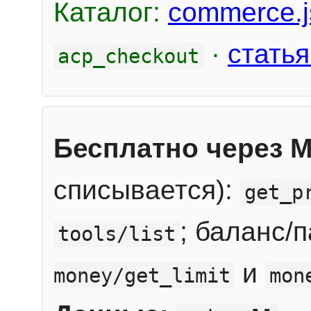
Каталог:
commerce.j
·
статья
acp_checkout
Бесплатно через 
списывается):
get_p
; баланс/
tools/list
и
money/get_limit
mon