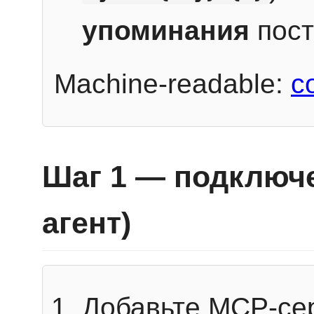
упоминания
пост
Machine-readable:
c
Шаг 1 — подключе
агент)
Добавьте MCP-се