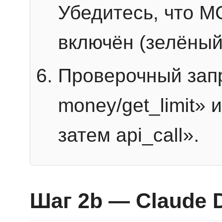
Убедитесь, что 
включён (зелёный
Проверочный запр
money/get_limit» 
затем api_call».
Шаг 2b — Claude 