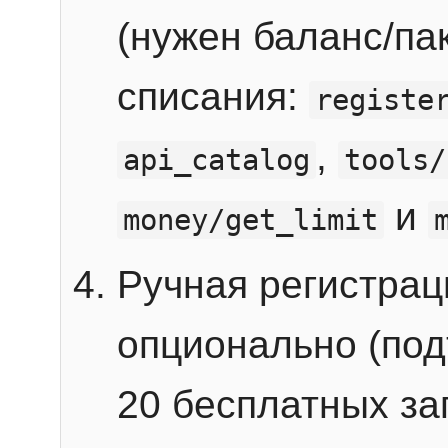
(нужен баланс/пак
списания:
registe
,
api_catalog
tools/
и
money/get_limit
Ручная регистра
опционально (под
20 бесплатных зап