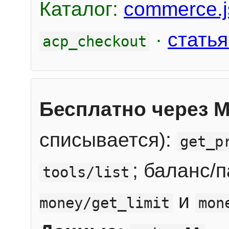
Каталог:
commerce.j
·
статья
acp_checkout
Бесплатно через 
списывается):
get_p
; баланс/
tools/list
и
money/get_limit
mon