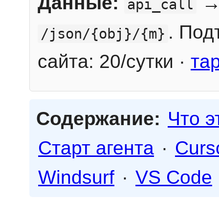
Данные:
→
api_call
. Под
/json/{obj}/{m}
сайта: 20/сутки ·
та
Содержание:
Что э
Старт агента
·
Curs
Windsurf
·
VS Code