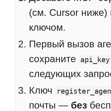
(см. Cursor ниже)
ключом.
Первый вызов аг
сохраните
api_key
следующих запро
Ключ
register_age
почты —
без
бесп