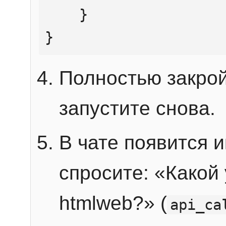
    }

}
Полностью закрой
запустите снова.
В чате появится 
спросите: «Какой
htmlweb?» (
api_ca