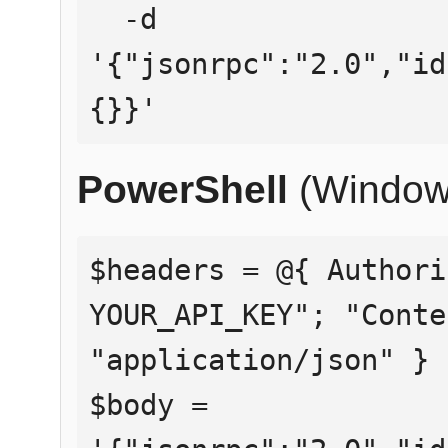
  -d 
'{"jsonrpc":"2.0","id
{}}'
PowerShell
(Window
$headers = @{ Authori
YOUR_API_KEY"; "Conte
"application/json" }

$body = 