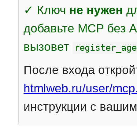
✓ Ключ
не нужен
дл
добавьте MCP без Au
вызовет
register_age
После входа открой
htmlweb.ru/user/mcp
инструкции с вашим