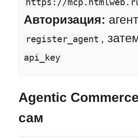
https://mcp.htmlweb.r
Авторизация:
агент
, зате
register_agent
api_key
Agentic Commerce
сам