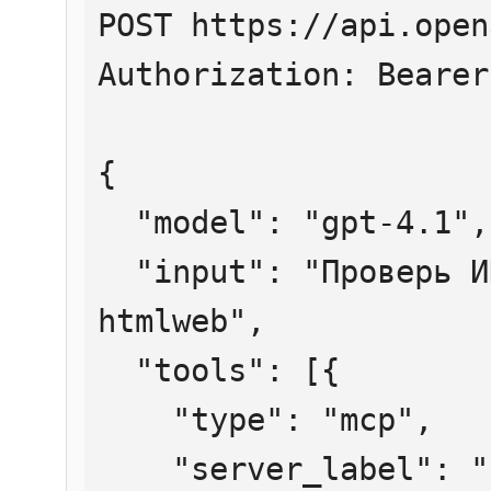
POST https://api.open
Authorization: Bearer
{

  "model": "gpt-4.1",

  "input": "Проверь ИНН 7707083893 через 
htmlweb",

  "tools": [{

    "type": "mcp",

    "server_label": "htmlweb",
