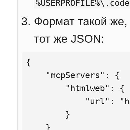
%USERPROFILE%\.code
Формат такой же, 
тот же JSON:
{

    "mcpServers": {

        "htmlweb": {

            "url": "https://mcp.htmlweb.ru/"

        }

    }
