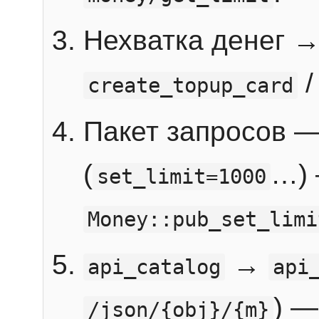
Нехватка денег 
create_topup_card
Пакет запросов 
(
…) 
set_limit=1000
Money::pub_set_limi
→
api_catalog
api
) —
/json/{obj}/{m}