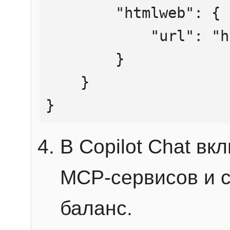
        "htmlweb": {

            "url": "https://mcp.htmlweb.ru/"

        }

    }

}
В Copilot Chat в
MCP-сервисов и 
баланс.