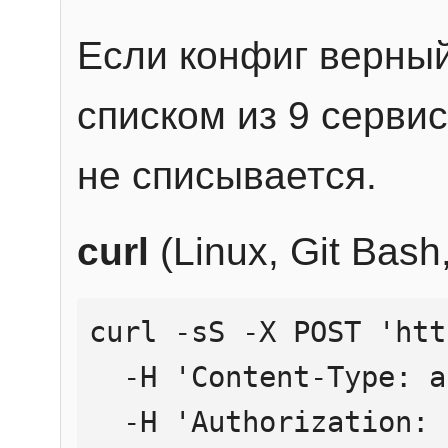
Если конфиг верный
списком из 9 сервис
не списывается.
curl
(Linux, Git Bas
curl -sS -X POST 'htt
  -H 'Content-Type: application/json' \

  -H 'Authorization: Bearer YOUR_API_KEY' \
