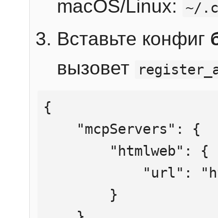
macOS/Linux:
~/.
Вставьте конфиг
вызовет
register_
{

    "mcpServers": {

        "htmlweb": {

            "url": "https://mcp.htmlweb.ru/"

        }

    }
