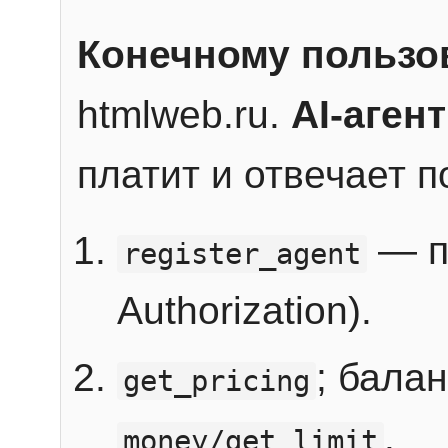
Конечному пользо
htmlweb.ru.
AI-агент
платит и отвечает 
— п
register_agent
Authorization).
; бала
get_pricing
.
money/get_limit