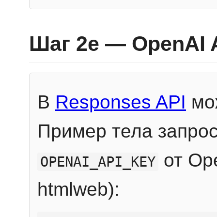
Шаг 2e — OpenAI 
В
Responses API
мож
Пример тела запрос
от Ope
OPENAI_API_KEY
htmlweb):