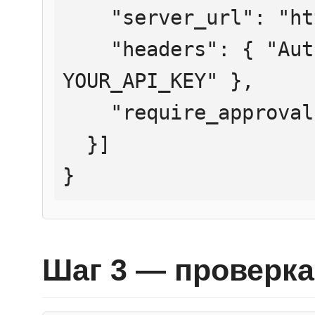
    "server_url": "https://mcp.htmlweb.ru/",

    "headers": { "Authorization": "Bearer 
YOUR_API_KEY" },

    "require_approval": "never"

  }]

}
Шаг 3 — проверка 