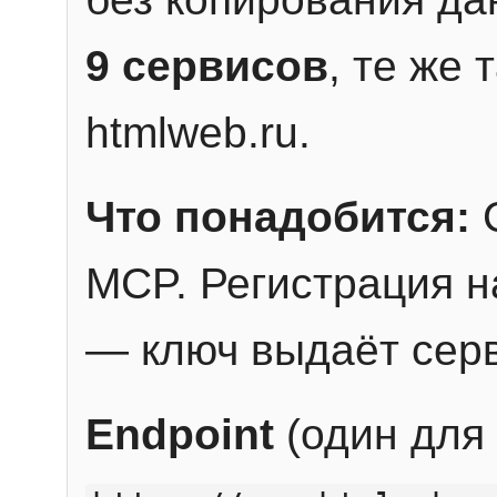
9 сервисов
, те же
htmlweb.ru.
Что понадобится:
C
MCP. Регистрация н
— ключ выдаёт сер
Endpoint
(один для 