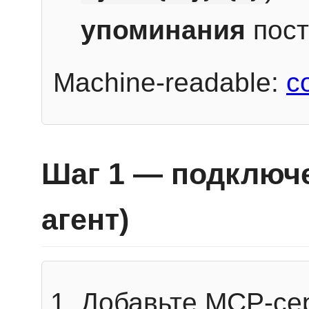
упоминания
пост
Machine-readable:
c
Шаг 1 — подключе
агент)
Добавьте MCP-се