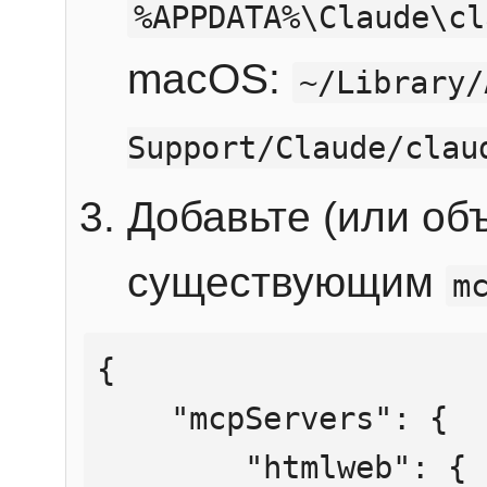
%APPDATA%\Claude\cl
macOS:
~/Library/
Support/Claude/clau
Добавьте (или об
существующим
m
{

    "mcpServers": {

        "htmlweb": {
