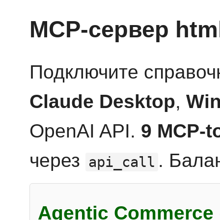
MCP-сервер htm
Подключите справоч
Claude Desktop
,
Win
OpenAI API.
9 MCP-t
через
. Бала
api_call
Agentic Commerce 