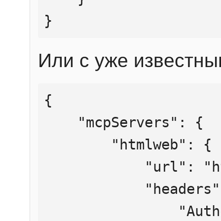
}
Или с уже известны
{

    "mcpServers": {

        "htmlweb": {

            "url": "https://mcp.htmlweb.ru/",

            "headers": {

                "Authorization": "Bearer 