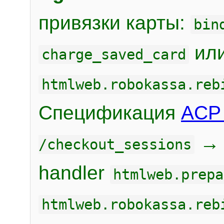
привязки карты:
bin
или
charge_saved_card
htmlweb.robokassa.reb
Спецификация
ACP 
/checkout_sessions
handler
htmlweb.prepa
htmlweb.robokassa.reb