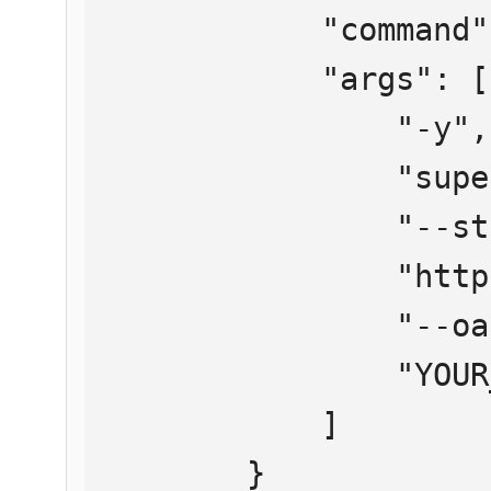
            "command": "npx",

            "args": [

                "-y",

                "supergateway",

                "--streamableHttp",

                "https://mcp.htmlweb.ru/",

                "--oauth2Bearer",

                "YOUR_API_KEY"

            ]

        }
