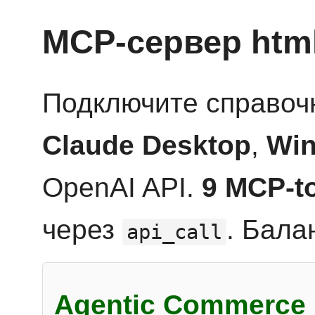
MCP-сервер htm
Подключите справоч
Claude Desktop
,
Win
OpenAI API.
9 MCP-t
через
. Бала
api_call
Agentic Commerce 