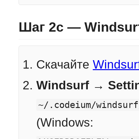
Шаг 2c — Windsur
Скачайте
Windsur
Windsurf → Sett
~/.codeium/windsurf
(Windows: