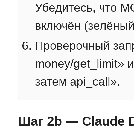
Убедитесь, что 
включён (зелёный
Проверочный запр
money/get_limit» 
затем api_call».
Шаг 2b — Claude 