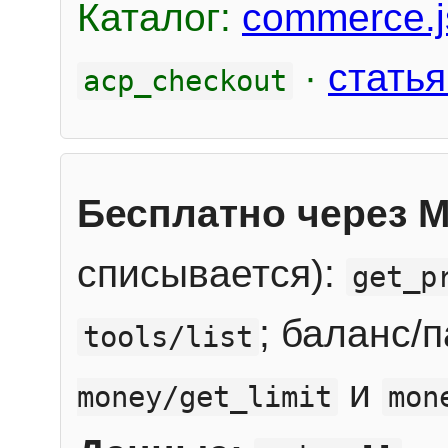
Каталог:
commerce.j
·
статья
acp_checkout
Бесплатно через 
списывается):
get_p
; баланс/
tools/list
и
money/get_limit
mon