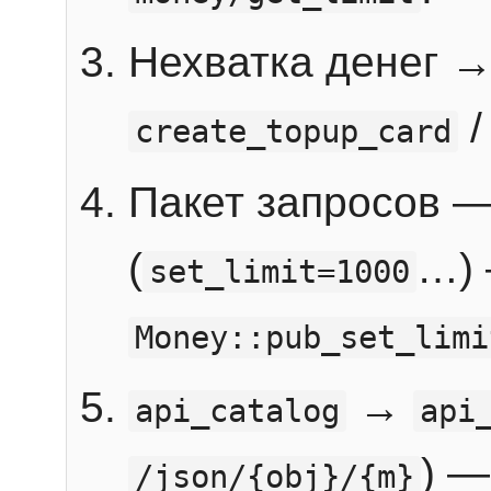
Нехватка денег 
create_topup_card
Пакет запросов 
(
…) 
set_limit=1000
Money::pub_set_limi
→
api_catalog
api
) —
/json/{obj}/{m}