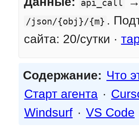
Данные:
→
api_call
. Под
/json/{obj}/{m}
сайта: 20/сутки ·
та
Содержание:
Что э
Старт агента
·
Curs
Windsurf
·
VS Code