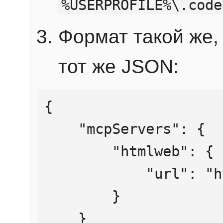
%USERPROFILE%\.code
Формат такой же, 
тот же JSON:
{

    "mcpServers": {

        "htmlweb": {

            "url": "https://mcp.htmlweb.ru/"

        }

    }
