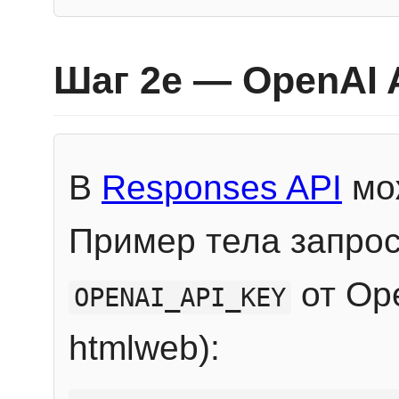
Шаг 2e — OpenAI 
В
Responses API
мож
Пример тела запрос
от Ope
OPENAI_API_KEY
htmlweb):