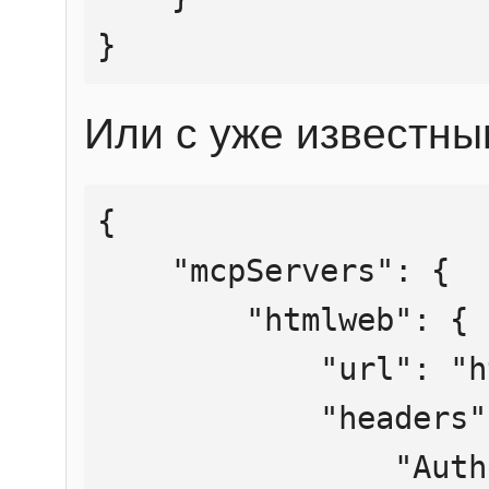
}
Или с уже известны
{

    "mcpServers": {

        "htmlweb": {

            "url": "https://mcp.htmlweb.ru/",

            "headers": {

                "Authorization": "Bearer 