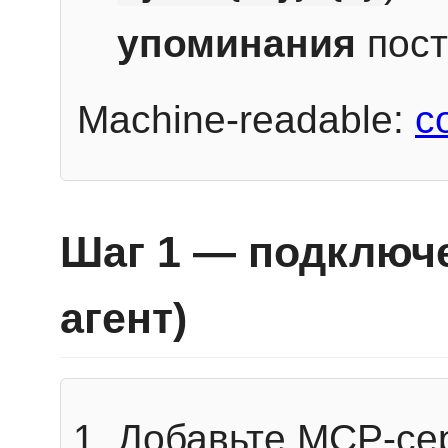
упоминания
пост
Machine-readable:
c
Шаг 1 — подключе
агент)
Добавьте MCP-се