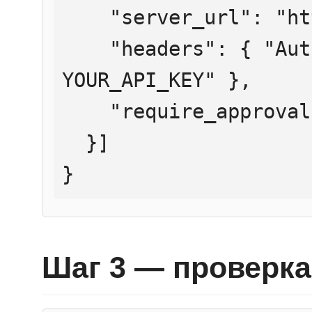
    "server_url": "https://mcp.htmlweb.ru/",

    "headers": { "Authorization": "Bearer 
YOUR_API_KEY" },

    "require_approval": "never"

  }]

}
Шаг 3 — проверка 