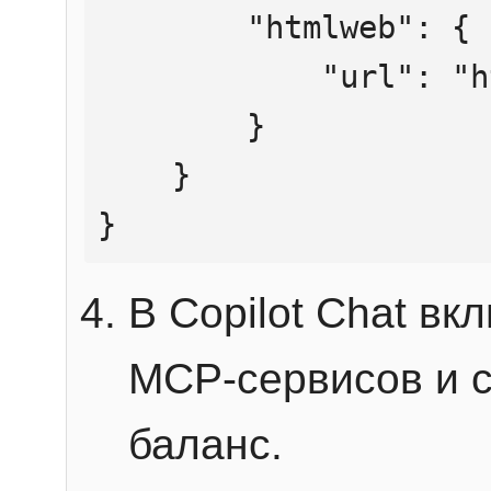
        "htmlweb": {

            "url": "https://mcp.htmlweb.ru/"

        }

    }

}
В Copilot Chat в
MCP-сервисов и 
баланс.