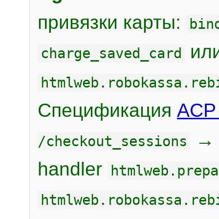
привязки карты:
bin
или
charge_saved_card
htmlweb.robokassa.reb
Спецификация
ACP 
/checkout_sessions
handler
htmlweb.prepa
htmlweb.robokassa.reb