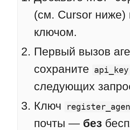
(см. Cursor ниже)
ключом.
Первый вызов аг
сохраните
api_key
следующих запро
Ключ
register_age
почты —
без
бесп