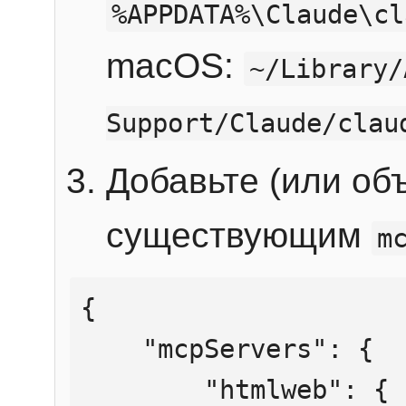
%APPDATA%\Claude\cl
macOS:
~/Library/
Support/Claude/clau
Добавьте (или об
существующим
m
{

    "mcpServers": {

        "htmlweb": {
