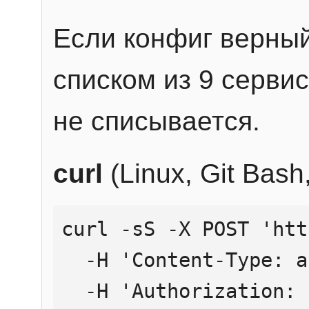
Если конфиг верный
списком из 9 сервис
не списывается.
curl
(Linux, Git Bas
curl -sS -X POST 'htt
  -H 'Content-Type: application/json' \

  -H 'Authorization: Bearer YOUR_API_KEY' \
