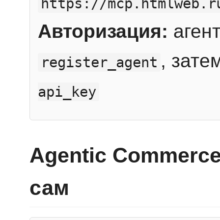
https://mcp.htmlweb.r
Авторизация:
агент
, зате
register_agent
api_key
Agentic Commerce
сам