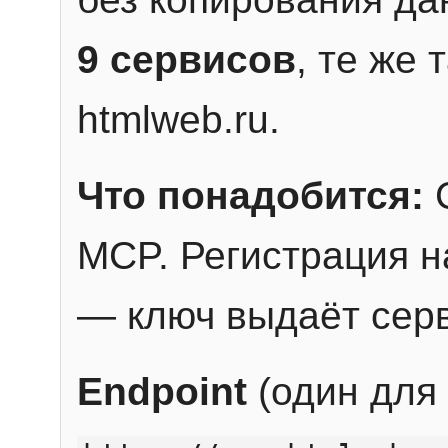
9 сервисов
, те же
htmlweb.ru.
Что понадобится:
C
MCP. Регистрация н
— ключ выдаёт сер
Endpoint
(один для 