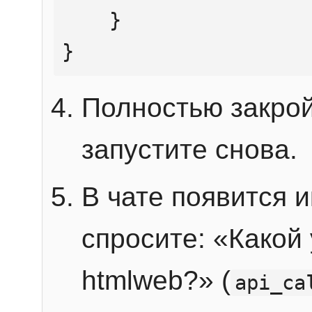
    }

}
Полностью закрой
запустите снова.
В чате появится 
спросите: «Какой
htmlweb?» (
api_ca