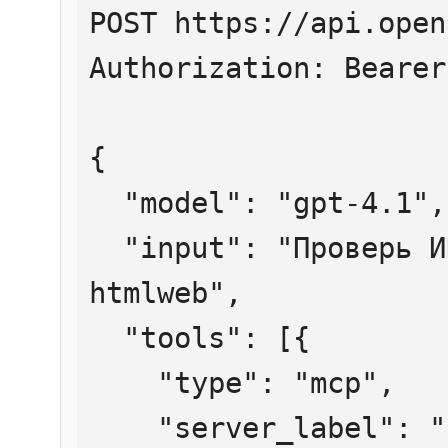
POST https://api.open
Authorization: Bearer
{

  "model": "gpt-4.1",

  "input": "Проверь ИНН 7707083893 через 
htmlweb",

  "tools": [{

    "type": "mcp",

    "server_label": "htmlweb",
