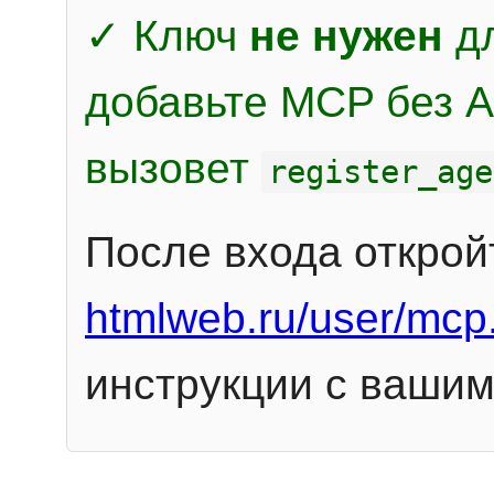
✓ Ключ
не нужен
дл
добавьте MCP без Au
вызовет
register_age
После входа открой
htmlweb.ru/user/mcp
инструкции с вашим