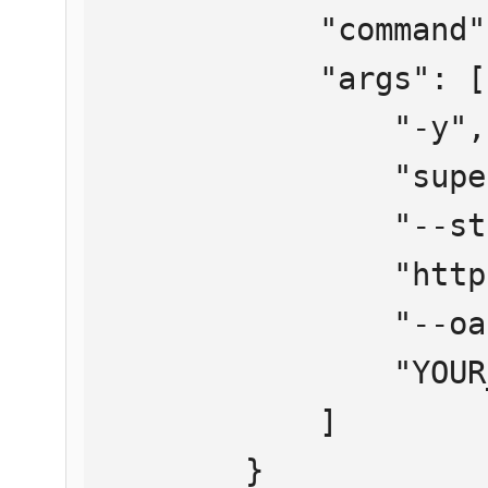
            "command": "npx",

            "args": [

                "-y",

                "supergateway",

                "--streamableHttp",

                "https://mcp.htmlweb.ru/",

                "--oauth2Bearer",

                "YOUR_API_KEY"

            ]

        }
