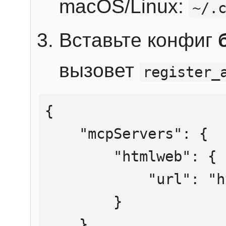
macOS/Linux:
~/.
Вставьте конфиг
вызовет
register_
{

    "mcpServers": {

        "htmlweb": {

            "url": "https://mcp.htmlweb.ru/"

        }

    }
