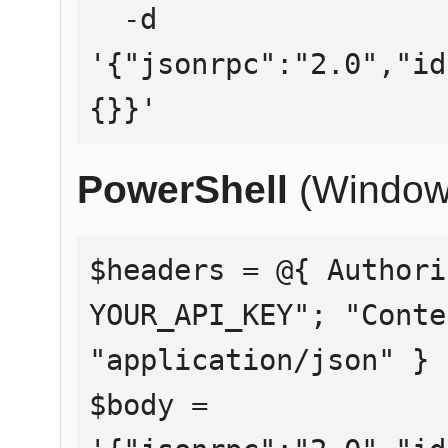
  -d 
'{"jsonrpc":"2.0","id
{}}'
PowerShell
(Window
$headers = @{ Authori
YOUR_API_KEY"; "Conte
"application/json" }

$body = 