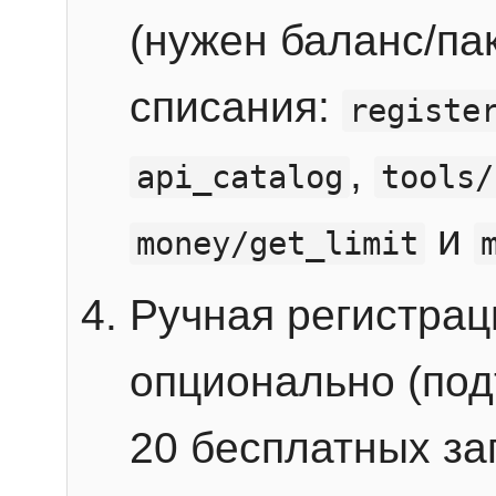
(нужен баланс/пак
списания:
registe
,
api_catalog
tools/
и
money/get_limit
Ручная регистра
опционально (под
20 бесплатных зап