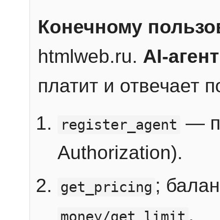
Конечному пользо
htmlweb.ru.
AI-агент
платит и отвечает 
— п
register_agent
Authorization).
; бала
get_pricing
.
money/get_limit