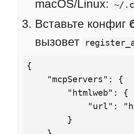
macOS/Linux:
~/.
Вставьте конфиг
вызовет
register_
{

    "mcpServers": {

        "htmlweb": {

            "url": "https://mcp.htmlweb.ru/"

        }

    }
