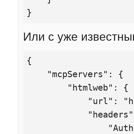
}
Или с уже известны
{

    "mcpServers": {

        "htmlweb": {

            "url": "https://mcp.htmlweb.ru/",

            "headers": {

                "Authorization": "Bearer 