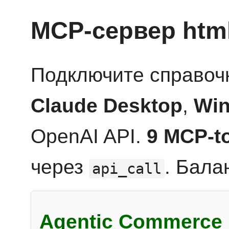
MCP-сервер htm
Подключите справоч
Claude Desktop
,
Win
OpenAI API.
9 MCP-t
через
. Бала
api_call
Agentic Commerce 