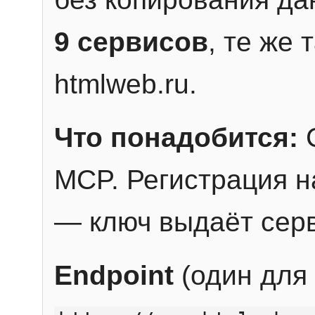
9 сервисов
, те же
htmlweb.ru.
Что понадобится:
C
MCP. Регистрация н
— ключ выдаёт сер
Endpoint
(один для 