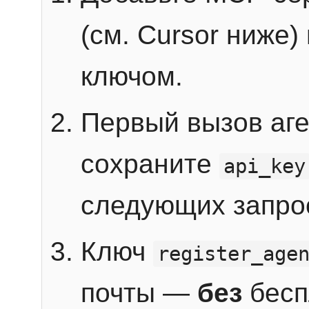
(см. Cursor ниже)
ключом.
Первый вызов аг
сохраните
api_key
следующих запро
Ключ
register_age
почты —
без
бесп