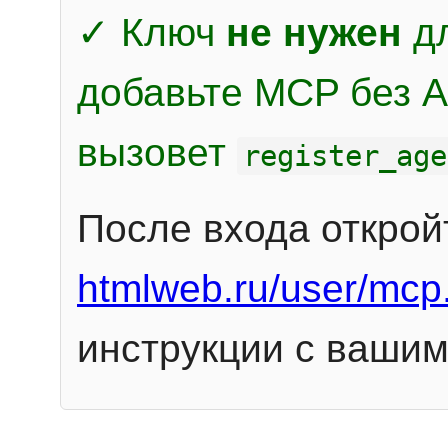
✓ Ключ
не нужен
дл
добавьте MCP без Au
вызовет
register_age
После входа открой
htmlweb.ru/user/mcp
инструкции с вашим