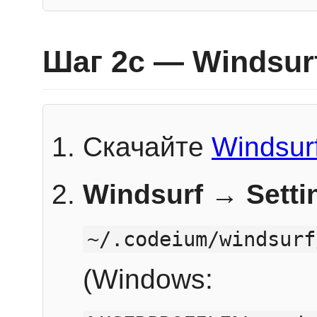
Шаг 2c — Windsur
Скачайте
Windsur
Windsurf → Sett
~/.codeium/windsurf
(Windows: