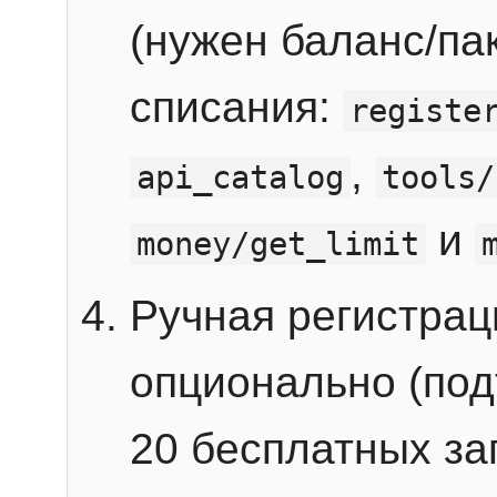
(нужен баланс/пак
списания:
registe
,
api_catalog
tools/
и
money/get_limit
Ручная регистра
опционально (под
20 бесплатных зап