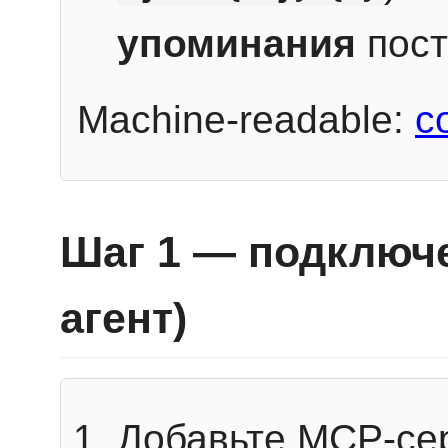
упоминания
пост
Machine-readable:
c
Шаг 1 — подключе
агент)
Добавьте MCP-се