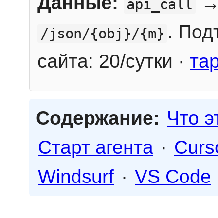
Данные:
→
api_call
. Под
/json/{obj}/{m}
сайта: 20/сутки ·
та
Содержание:
Что э
Старт агента
·
Curs
Windsurf
·
VS Code