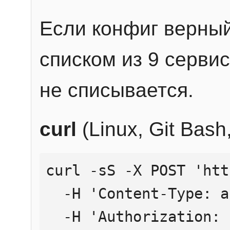
Если конфиг верный
списком из 9 сервис
не списывается.
curl
(Linux, Git Bas
curl -sS -X POST 'htt
  -H 'Content-Type: application/json' \

  -H 'Authorization: Bearer YOUR_API_KEY' \
