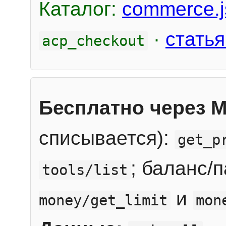
Каталог:
commerce.j
·
статья
acp_checkout
Бесплатно через 
списывается):
get_p
; баланс/
tools/list
и
money/get_limit
mon