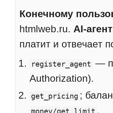
Конечному пользо
htmlweb.ru.
AI-агент
платит и отвечает 
— п
register_agent
Authorization).
; бала
get_pricing
.
money/get_limit