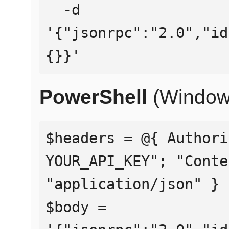
  -d 
'{"jsonrpc":"2.0","id
{}}'
PowerShell
(Window
$headers = @{ Authori
YOUR_API_KEY"; "Conte
"application/json" }

$body = 