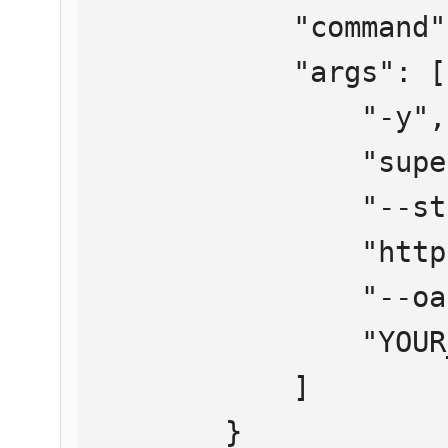
            "command": "npx",

            "args": [

                "-y",

                "supergateway",

                "--streamableHttp",

                "https://mcp.htmlweb.ru/",

                "--oauth2Bearer",

                "YOUR_API_KEY"

            ]

        }
