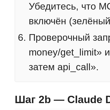
Убедитесь, что 
включён (зелёный
Проверочный запр
money/get_limit» 
затем api_call».
Шаг 2b — Claude 