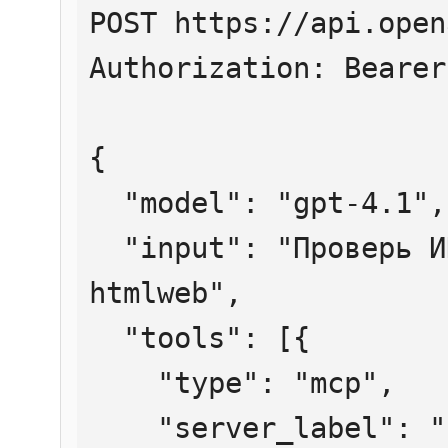
POST https://api.open
Authorization: Bearer
{

  "model": "gpt-4.1",

  "input": "Проверь ИНН 7707083893 через 
htmlweb",

  "tools": [{

    "type": "mcp",

    "server_label": "htmlweb",
