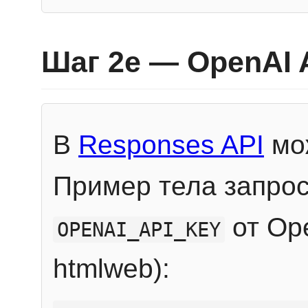
Шаг 2e — OpenAI 
В
Responses API
мож
Пример тела запрос
от Ope
OPENAI_API_KEY
htmlweb):