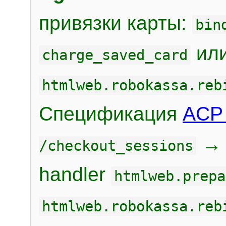
привязки карты:
bin
или
charge_saved_card
htmlweb.robokassa.reb
Спецификация
ACP 
/checkout_sessions
handler
htmlweb.prepa
htmlweb.robokassa.reb