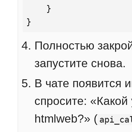
    }

}
Полностью закрой
запустите снова.
В чате появится 
спросите: «Какой
htmlweb?» (
api_ca