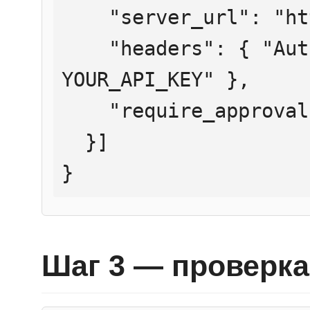
    "server_url": "https://mcp.htmlweb.ru/",

    "headers": { "Authorization": "Bearer 
YOUR_API_KEY" },

    "require_approval": "never"

  }]

}
Шаг 3 — проверка 