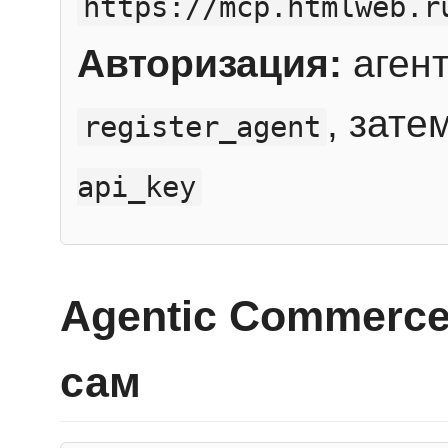
https://mcp.htmlweb.r
Авторизация:
агент
, зате
register_agent
api_key
Agentic Commerce
сам