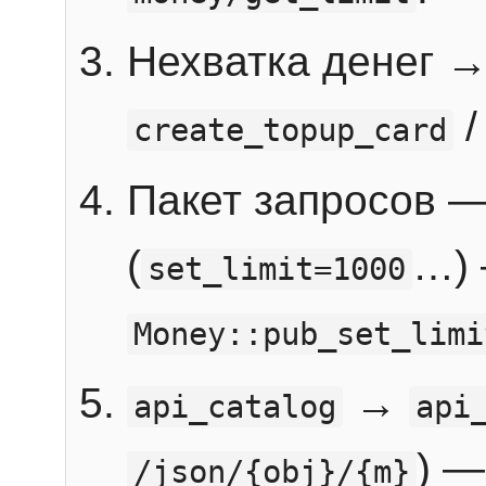
Нехватка денег 
create_topup_card
Пакет запросов 
(
…) 
set_limit=1000
Money::pub_set_limi
→
api_catalog
api
) —
/json/{obj}/{m}