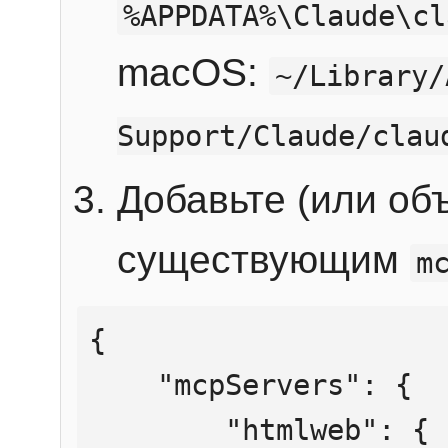
%APPDATA%\Claude\cl
macOS:
~/Library/
Support/Claude/clau
Добавьте (или об
существующим
m
{

    "mcpServers": {

        "htmlweb": {
