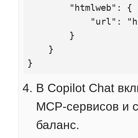
        "htmlweb": {

            "url": "https://mcp.htmlweb.ru/"

        }

    }

}
В Copilot Chat в
MCP-сервисов и 
баланс.