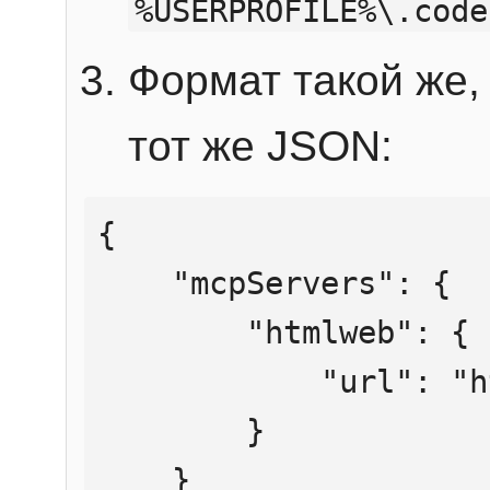
%USERPROFILE%\.code
Формат такой же, 
тот же JSON:
{

    "mcpServers": {

        "htmlweb": {

            "url": "https://mcp.htmlweb.ru/"

        }

    }
