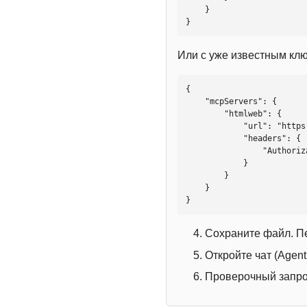
    }

}
Или с уже известным кл
{

    "mcpServers": {

        "htmlweb": {

            "url": "https://mcp.htmlweb.ru/",

            "headers": {

                "Authorization": "Bearer YOUR_API_KEY"

            }

        }

    }

}
Сохраните файл. П
Откройте чат (Agen
Проверочный запрос: