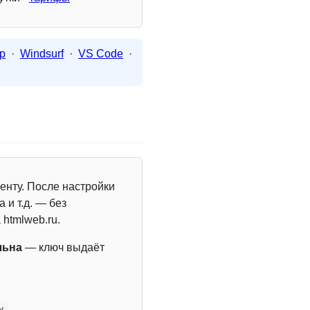
p
·
Windsurf
·
VS Code
·
енту. После настройки
 и т.д. — без
 htmlweb.ru.
льна
— ключ выдаёт
y