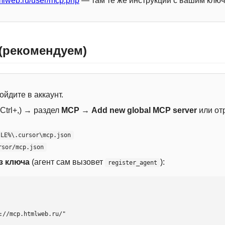
mlweb.ru/user/mcp.php
— там те же инструкции с вашим ключ
 (рекомендуем)
ойдите в аккаунт.
Ctrl+,) → раздел
MCP
→
Add new global MCP server
или от
ILE%\.cursor\mcp.json
rsor/mcp.json
з ключа
(агент сам вызовет
):
register_agent