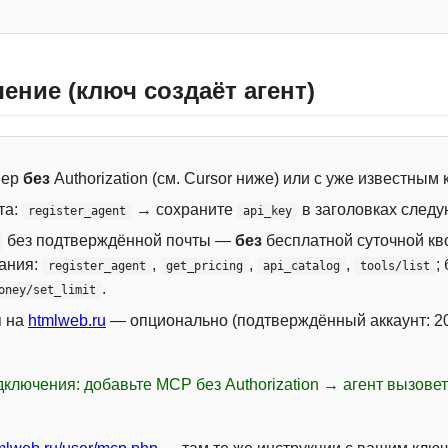
ение (ключ создаёт агент)
вер
без
Authorization (см. Cursor ниже) или с уже известным
та:
→ сохраните
в заголовках следу
register_agent
api_key
без подтверждённой почты —
без
бесплатной суточной кво
сания:
,
,
,
;
register_agent
get_pricing
api_catalog
tools/list
.
oney/set_limit
я на
htmlweb.ru
— опционально (подтверждённый аккаунт: 20
ключения: добавьте MCP без Authorization → агент вызове