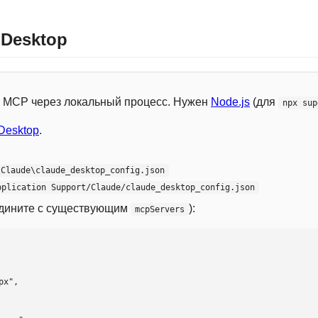
 Desktop
 с MCP через локальный процесс. Нужен
Node.js
(для
npx sup
Desktop
.
\Claude\claude_desktop_config.json
pplication Support/Claude/claude_desktop_config.json
едините с существующим
):
mcpServers