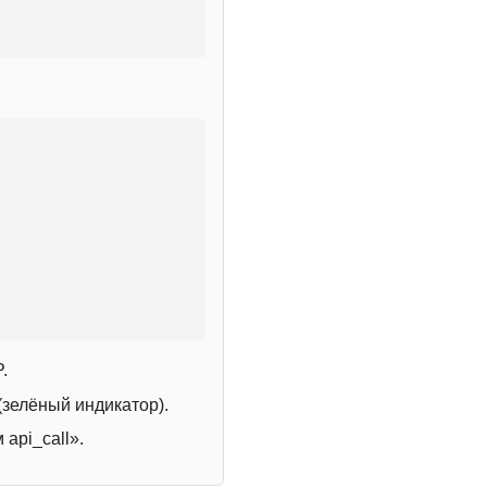
.
зелёный индикатор).
 api_call».