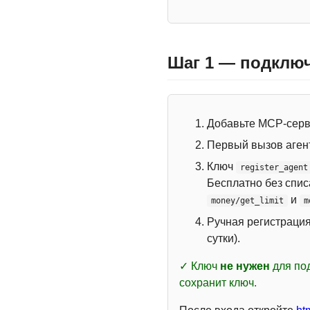
Шаг 1 — подключ
Добавьте MCP-сер
Первый вызов аген
Ключ
register_agent
Бесплатно без спи
и
money/get_limit
m
Ручная регистраци
сутки).
✓ Ключ
не нужен
для под
сохранит ключ.