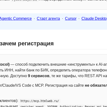
Agentic Commerce
·
Старт агента
·
Cursor
·
Claude Deskto
 зачем регистрация
ocol)
— способ подключить внешние «инструменты» к AI-аг
ть ИНН, найти банк по БИК, определить оператора телефона
чную. Доступно
9 сервисов
, те же тарифы, что REST API на
r/Claude/VS Code с MCP. Регистрация на сайте
не обязате
 клиентов):
https://mcp.htmlweb.ru/
м вызывает
, затем
register_agent
Authorization: Bearer api_ke