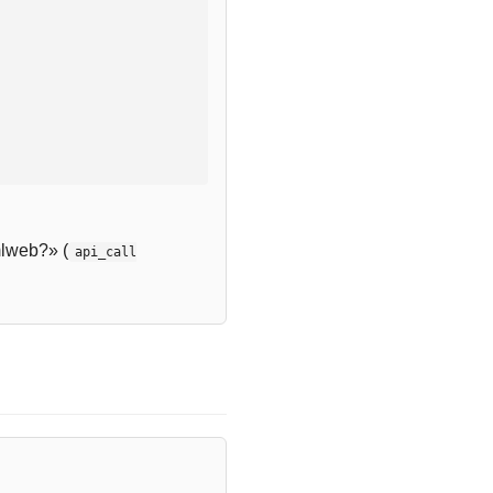
lweb?» (
api_call