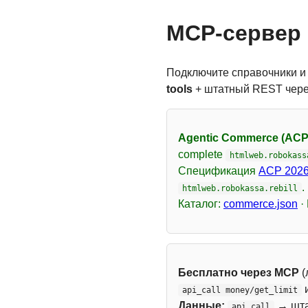
MCP-сервер 
Подключите справочники и
tools
+ штатный REST чер
Agentic Commerce (ACP
complete
htmlweb.robokass
Спецификация
ACP 2026
.
htmlweb.robokassa.rebill
Каталог:
commerce.json
·
Бесплатно через MCP
(
api_call money/get_limit
Данные:
→ шт
api_call