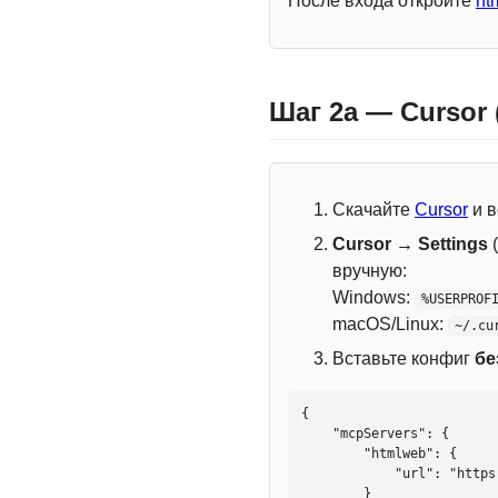
После входа откройте
ht
Шаг 2a — Cursor
Скачайте
Cursor
и в
Cursor → Settings
(
вручную:
Windows:
%USERPROF
macOS/Linux:
~/.cu
Вставьте конфиг
бе
{

    "mcpServers": {

        "htmlweb": {

            "url": "https://mcp.htmlweb.ru/"

        }
