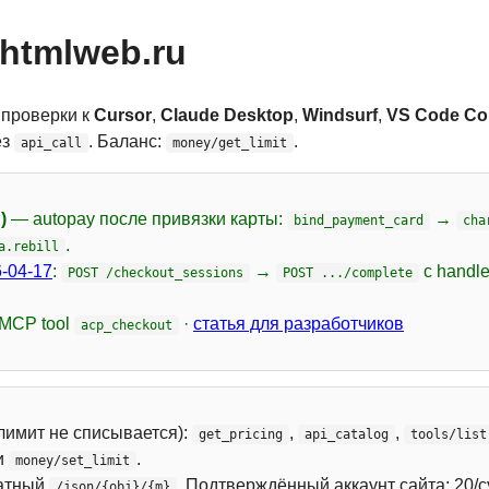
htmlweb.ru
 проверки к
Cursor
,
Claude Desktop
,
Windsurf
,
VS Code Cop
ез
. Баланс:
.
api_call
money/get_limit
)
— autopay после привязки карты:
→
bind_payment_card
cha
.
a.rebill
-04-17
:
→
с handl
POST /checkout_sessions
POST .../complete
 MCP tool
·
статья для разработчиков
acp_checkout
лимит не списывается):
,
,
get_pricing
api_catalog
tools/list
и
.
money/set_limit
атный
. Подтверждённый аккаунт сайта: 20/с
/json/{obj}/{m}