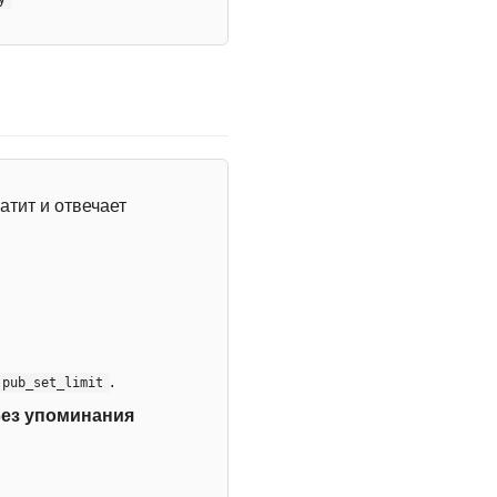
атит и отвечает
.
:pub_set_limit
без упоминания