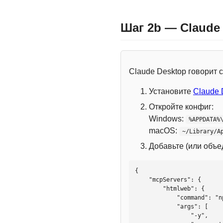
Шаг 2b — Claude
Claude Desktop говорит
Установите
Claude 
Откройте конфиг:
Windows:
%APPDATA%
macOS:
~/Library/A
Добавьте (или объ
{

    "mcpServers": {

        "htmlweb": {

            "command": "npx",

            "args": [

                "-y",
