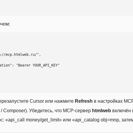
ючом:
ерезапустите Cursor или нажмите
Refresh
в настройках MCP
t / Composer). Убедитесь, что MCP-сервер
htmlweb
включён (
 «api_call money/get_limit» или «api_catalog obj=mnp, затем