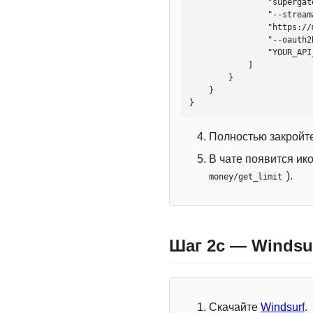
                "supergateway",

                "--streamableHttp",

                "https://mcp.htmlweb.ru/",

                "--oauth2Bearer",

                "YOUR_API_KEY"

            ]

        }

    }

}
Полностью закройте
В чате появится ик
).
money/get_limit
Шаг 2c — Windsu
Скачайте
Windsurf
.