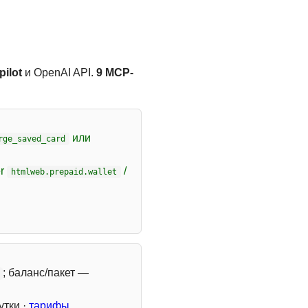
ilot
и OpenAI API.
9 MCP-
или
rge_saved_card
er
/
htmlweb.prepaid.wallet
; баланс/пакет —
утки ·
тарифы