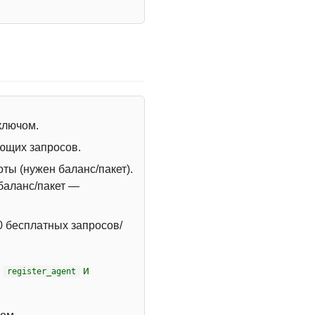
 ключом.
ющих запросов.
ты (нужен баланс/пакет).
 баланс/пакет —
 бесплатных запросов/
т
и
register_agent