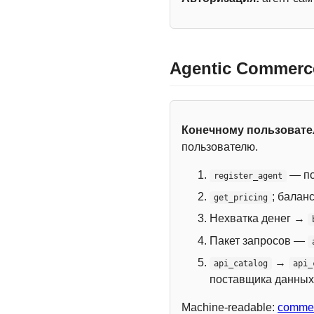
Agentic Commerc
Конечному пользоват
пользователю.
— по
register_agent
; балан
get_pricing
Нехватка денег →
Пакет запросов —
→
api_catalog
api_
поставщика данных
Machine-readable:
commer