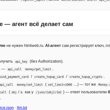
e — агент всё делает сам
елю
не нужен htmlweb.ru.
AI-агент
сам регистрирует ключ, пл
лучить
(без Authorization).
api_key
с —
.
api_call
money/get_limit
/
/
.
bind_payment_card
create_topup_card
create_topup_crypto
(
…) — тот же
api_call
money/set_limit
set_limit=1000
Money:
(
/
как у
) — ответ пользователю
call
obj
m
/json/{obj}/{m}
.
ce.json
·
llm.txt