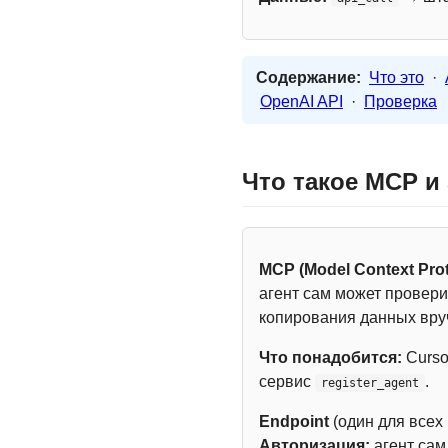
Содержание:
Что это
·
OpenAI API
·
Проверка
Что такое MCP и
MCP (Model Context Prot
агент сам может провери
копирования данных вру
Что понадобится:
Curso
сервис
.
register_agent
Endpoint
(один для всех
Авторизация:
агент са