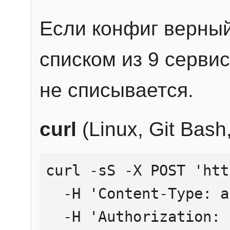
Если конфиг верный
списком из 9 сервис
не списывается.
curl
(Linux, Git Bas
curl -sS -X POST 'htt
  -H 'Content-Type: application/json' \

  -H 'Authorization: Bearer YOUR_API_KEY' \
