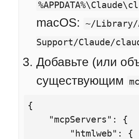
%APPDATA%\Claude\cl
macOS:
~/Library/
Support/Claude/clau
Добавьте (или об
существующим
m
{

    "mcpServers": {

        "htmlweb": {
