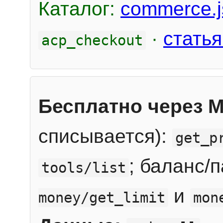
Каталог:
commerce.j
·
статья
acp_checkout
Бесплатно через 
списывается):
get_p
; баланс/
tools/list
и
money/get_limit
mon