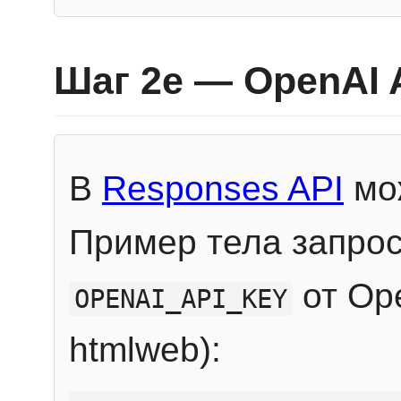
Шаг 2e — OpenAI 
В
Responses API
мож
Пример тела запрос
от Ope
OPENAI_API_KEY
htmlweb):