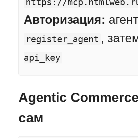
https://mcp.htmlweb.r
Авторизация:
агент
, зате
register_agent
api_key
Agentic Commerce
сам