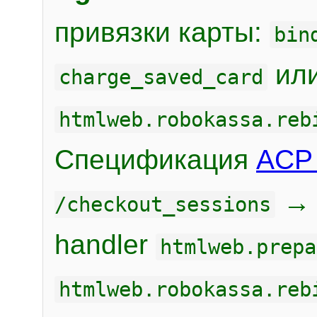
привязки карты:
bin
или
charge_saved_card
htmlweb.robokassa.reb
Спецификация
ACP 
/checkout_sessions
handler
htmlweb.prepa
htmlweb.robokassa.reb