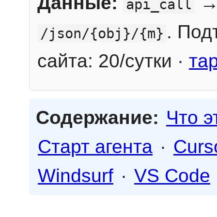
Данные:
→
api_call
. Под
/json/{obj}/{m}
сайта: 20/сутки ·
та
Содержание:
Что э
Старт агента
·
Curs
Windsurf
·
VS Code