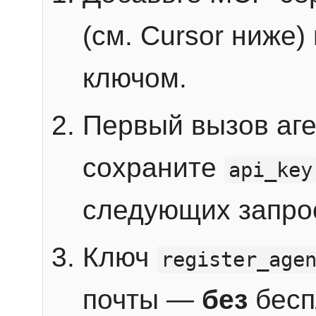
(см. Cursor ниже)
ключом.
Первый вызов аг
сохраните
api_key
следующих запро
Ключ
register_age
почты —
без
бесп