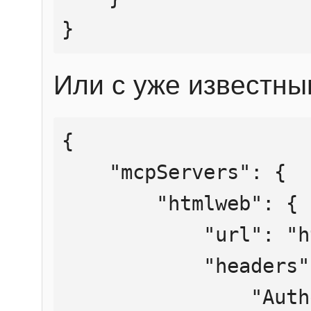
}
Или с уже известны
{

    "mcpServers": {

        "htmlweb": {

            "url": "https://mcp.htmlweb.ru/",

            "headers": {

                "Authorization": "Bearer 