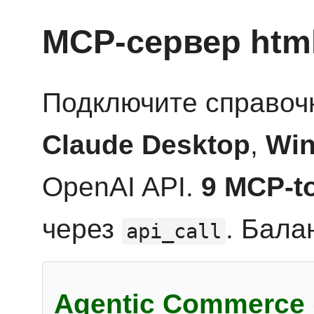
MCP-сервер htm
Подключите справоч
Claude Desktop
,
Win
OpenAI API.
9 MCP-t
через
. Бала
api_call
Agentic Commerce 