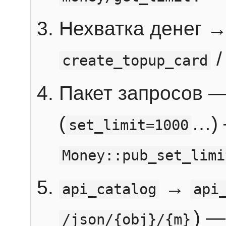
Нехватка денег 
create_topup_card
Пакет запросов 
(
…) 
set_limit=1000
Money::pub_set_limi
→
api_catalog
api
) —
/json/{obj}/{m}