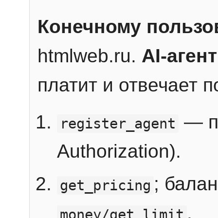
Конечному пользо
htmlweb.ru.
AI-агент
платит и отвечает 
— п
register_agent
Authorization).
; бала
get_pricing
.
money/get_limit