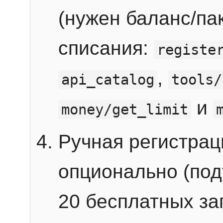
(нужен баланс/пак
списания:
registe
,
api_catalog
tools/
и
money/get_limit
Ручная регистра
опционально (под
20 бесплатных зап