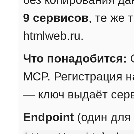
9 сервисов
, те же
htmlweb.ru.
Что понадобится:
C
MCP. Регистрация н
— ключ выдаёт сер
Endpoint
(один для 