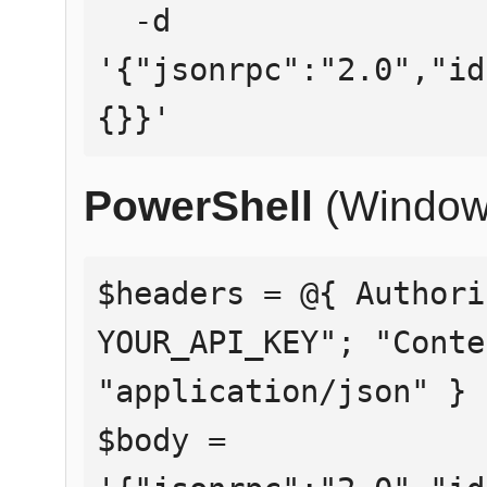
  -d 
'{"jsonrpc":"2.0","id
{}}'
PowerShell
(Window
$headers = @{ Authori
YOUR_API_KEY"; "Conte
"application/json" }

$body = 