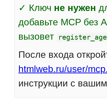
✓ Ключ
не нужен
дл
добавьте MCP без Au
вызовет
register_age
После входа открой
htmlweb.ru/user/mcp
инструкции с вашим