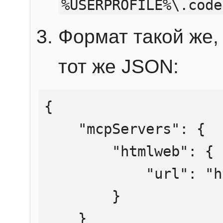
%USERPROFILE%\.code
Формат такой же, 
тот же JSON:
{

    "mcpServers": {

        "htmlweb": {

            "url": "https://mcp.htmlweb.ru/"

        }

    }
