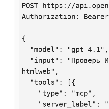
POST https://api.open
Authorization: Bearer
{

  "model": "gpt-4.1",

  "input": "Проверь ИНН 7707083893 через 
htmlweb",

  "tools": [{

    "type": "mcp",

    "server_label": "htmlweb",
