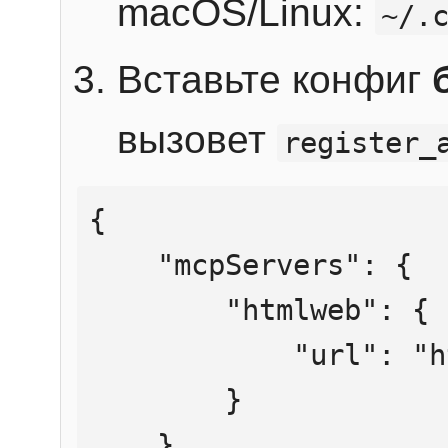
macOS/Linux:
~/.
Вставьте конфиг
вызовет
register_
{

    "mcpServers": {

        "htmlweb": {

            "url": "https://mcp.htmlweb.ru/"

        }

    }
