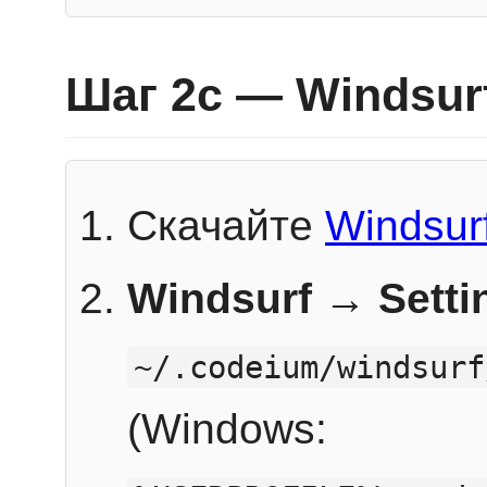
Шаг 2c — Windsur
Скачайте
Windsur
Windsurf → Sett
~/.codeium/windsurf
(Windows: