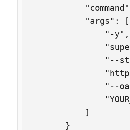
            "command": "npx",

            "args": [

                "-y",

                "supergateway",

                "--streamableHttp",

                "https://mcp.htmlweb.ru/",

                "--oauth2Bearer",

                "YOUR_API_KEY"

            ]

        }
