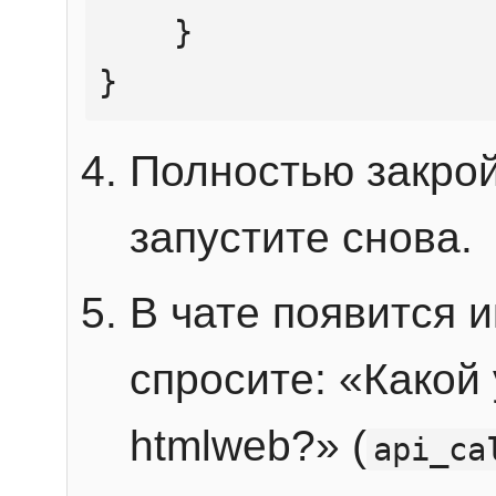
    }

}
Полностью закрой
запустите снова.
В чате появится 
спросите: «Какой
htmlweb?» (
api_ca