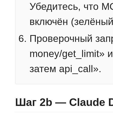
Убедитесь, что 
включён (зелёный
Проверочный запр
money/get_limit» 
затем api_call».
Шаг 2b — Claude 