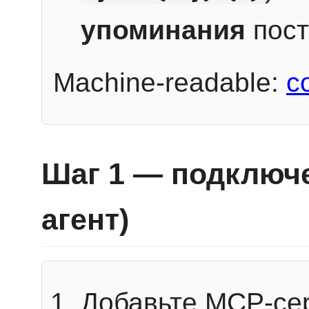
упоминания
пост
Machine-readable:
c
Шаг 1 — подключе
агент)
Добавьте MCP-се