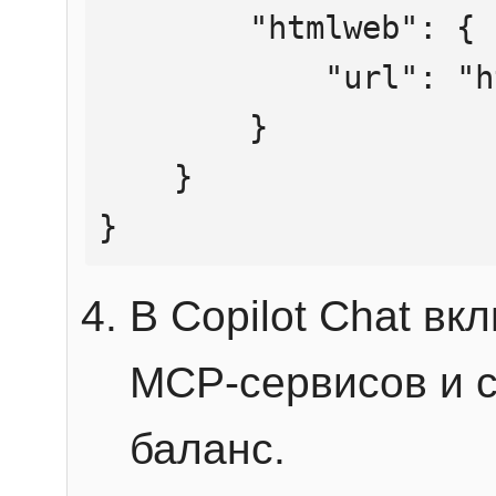
        "htmlweb": {

            "url": "https://mcp.htmlweb.ru/"

        }

    }

}
В Copilot Chat в
MCP-сервисов и 
баланс.