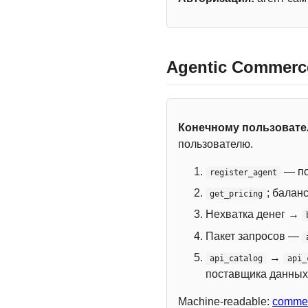
Agentic Commerc
Конечному пользоват
пользователю.
— по
register_agent
; балан
get_pricing
Нехватка денег →
Пакет запросов —
→
api_catalog
api_
поставщика данных
Machine-readable:
commer