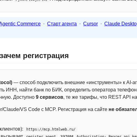
Agentic Commerce
·
Старт агента
·
Cursor
·
Claude Deskto
 зачем регистрация
ocol)
— способ подключить внешние «инструменты» к AI-аг
ть ИНН, найти банк по БИК, определить оператора телефона
чную. Доступно
9 сервисов
, те же тарифы, что REST API на
r/Claude/VS Code с MCP. Регистрация на сайте
не обязате
 клиентов):
https://mcp.htmlweb.ru/
м вызывает
, затем
register_agent
Authorization: Bearer api_ke