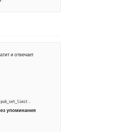
атит и отвечает
.
:pub_set_limit
без упоминания