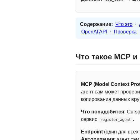
Содержание:
Что это
·
OpenAI API
·
Проверка
Что такое MCP и
MCP (Model Context Prot
агент сам может провери
копирования данных вру
Что понадобится:
Curso
сервис
.
register_agent
Endpoint
(один для всех
Авторизация:
агент са