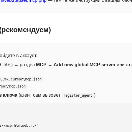
mlweb.ru/user/mcp.php
— там те же инструкции с вашим ключ
 (рекомендуем)
ойдите в аккаунт.
Ctrl+,) → раздел
MCP
→
Add new global MCP server
или от
ILE%\.cursor\mcp.json
rsor/mcp.json
з ключа
(агент сам вызовет
):
register_agent