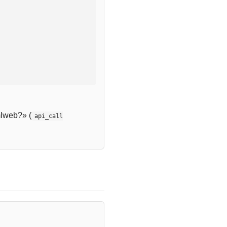
lweb?» (
api_call