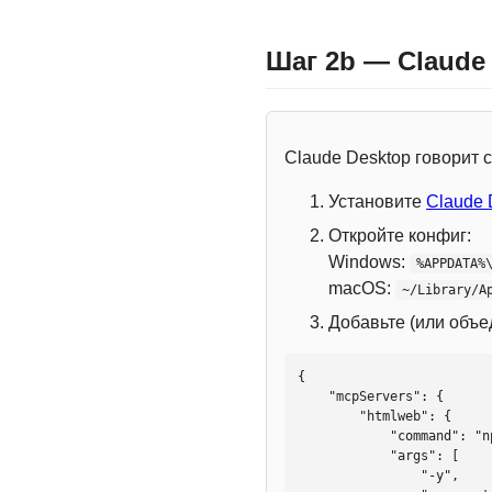
Шаг 2b — Claude
Claude Desktop говорит
Установите
Claude 
Откройте конфиг:
Windows:
%APPDATA%
macOS:
~/Library/A
Добавьте (или объ
{

    "mcpServers": {

        "htmlweb": {

            "command": "npx",

            "args": [

                "-y",
