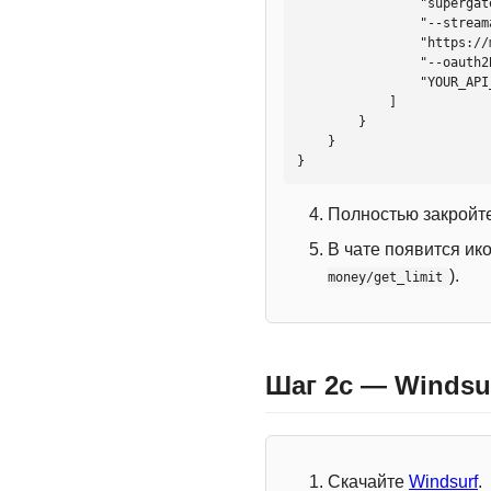
                "supergateway",

                "--streamableHttp",

                "https://mcp.htmlweb.ru/",

                "--oauth2Bearer",

                "YOUR_API_KEY"

            ]

        }

    }

}
Полностью закройте
В чате появится ик
).
money/get_limit
Шаг 2c — Windsu
Скачайте
Windsurf
.