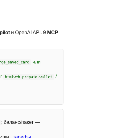
ilot
и OpenAI API.
9 MCP-
или
rge_saved_card
er
/
htmlweb.prepaid.wallet
; баланс/пакет —
утки ·
тарифы