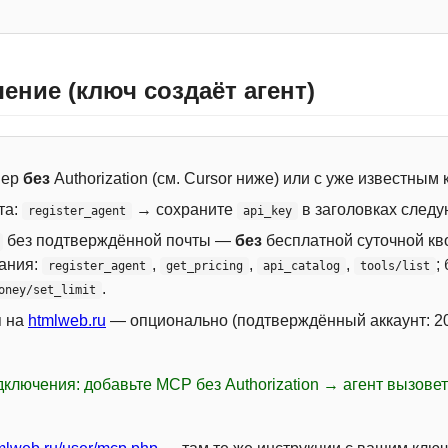
ение (ключ создаёт агент)
вер
без
Authorization (см. Cursor ниже) или с уже известным
та:
→ сохраните
в заголовках следу
register_agent
api_key
без подтверждённой почты —
без
бесплатной суточной кво
сания:
,
,
,
;
register_agent
get_pricing
api_catalog
tools/list
.
oney/set_limit
я на
htmlweb.ru
— опционально (подтверждённый аккаунт: 20
ключения: добавьте MCP без Authorization → агент вызове