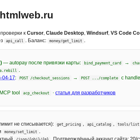
htmlweb.ru
 проверки к
Cursor
,
Claude Desktop
,
Windsurf
,
VS Code Cop
ез
. Баланс:
.
api_call
money/get_limit
)
— autopay после привязки карты:
→
bind_payment_card
cha
.
a.rebill
-04-17
:
→
с handl
POST /checkout_sessions
POST .../complete
 MCP tool
·
статья для разработчиков
acp_checkout
лимит не списывается):
,
,
get_pricing
api_catalog
tools/list
и
.
money/set_limit
атный
. Подтверждённый аккаунт сайта: 20/с
/json/{obj}/{m}