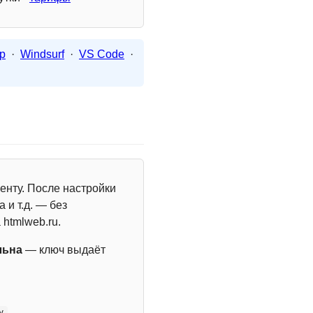
p
·
Windsurf
·
VS Code
·
енту. После настройки
 и т.д. — без
 htmlweb.ru.
льна
— ключ выдаёт
y