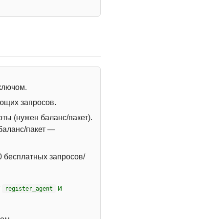
 ключом.
ющих запросов.
ты (нужен баланс/пакет).
 баланс/пакет —
 бесплатных запросов/
т
и
register_agent