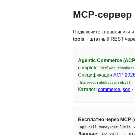
MCP-сервер 
Подключите справочники и
tools
+ штатный REST чер
Agentic Commerce (ACP
complete
htmlweb.robokass
Спецификация
ACP 2026
.
htmlweb.robokassa.rebill
Каталог:
commerce.json
·
Бесплатно через MCP
(
api_call money/get_limit
Данные:
→ шт
api_call