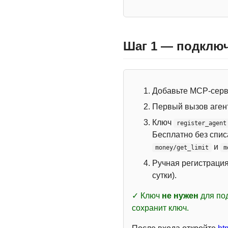
Шаг 1 — подключ
Добавьте MCP-сер
Первый вызов аген
Ключ
register_agent
Бесплатно без спи
и
money/get_limit
m
Ручная регистраци
сутки).
✓ Ключ
не нужен
для под
сохранит ключ.