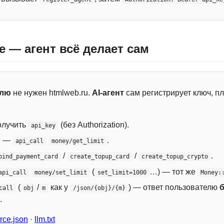
e — агент всё делает сам
елю
не нужен htmlweb.ru.
AI-агент
сам регистрирует ключ, пл
лучить
(без Authorization).
api_key
с —
.
api_call
money/get_limit
/
/
.
bind_payment_card
create_topup_card
create_topup_crypto
(
…) — тот же
api_call
money/set_limit
set_limit=1000
Money:
(
/
как у
) — ответ пользователю
call
obj
m
/json/{obj}/{m}
.
ce.json
·
llm.txt