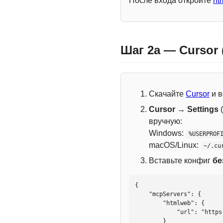
После входа откройте
ht
Шаг 2a — Cursor
Скачайте
Cursor
и в
Cursor → Settings
(
вручную:
Windows:
%USERPROF
macOS/Linux:
~/.cu
Вставьте конфиг
бе
{

    "mcpServers": {

        "htmlweb": {

            "url": "https://mcp.htmlweb.ru/"

        }
