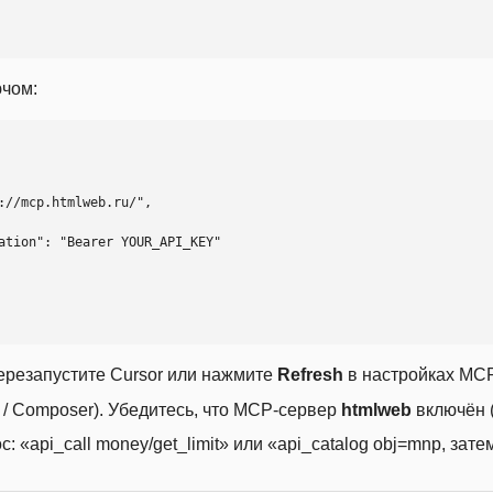
ючом:
ерезапустите Cursor или нажмите
Refresh
в настройках MCP
t / Composer). Убедитесь, что MCP-сервер
htmlweb
включён (
 «api_call money/get_limit» или «api_catalog obj=mnp, затем