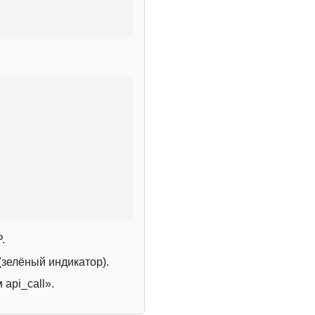
.
зелёный индикатор).
 api_call».