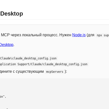
 Desktop
 с MCP через локальный процесс. Нужен
Node.js
(для
npx sup
Desktop
.
\Claude\claude_desktop_config.json
pplication Support/Claude/claude_desktop_config.json
едините с существующим
):
mcpServers