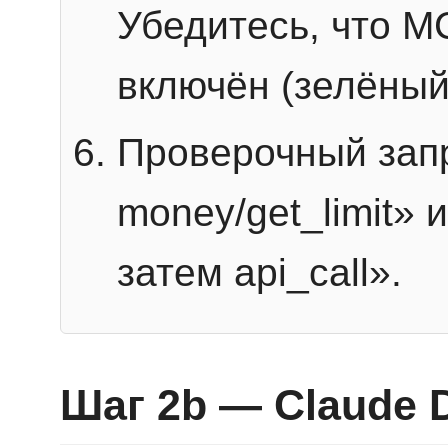
Убедитесь, что 
включён (зелёный
Проверочный запр
money/get_limit» 
затем api_call».
Шаг 2b — Claude 