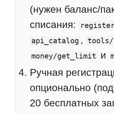
(нужен баланс/пак
списания:
registe
,
api_catalog
tools/
и
money/get_limit
Ручная регистра
опционально (под
20 бесплатных зап