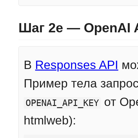
Шаг 2e — OpenAI 
В
Responses API
мож
Пример тела запрос
от Ope
OPENAI_API_KEY
htmlweb):