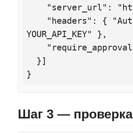
    "server_url": "https://mcp.htmlweb.ru/",

    "headers": { "Authorization": "Bearer 
YOUR_API_KEY" },

    "require_approval": "never"

  }]

}
Шаг 3 — проверка 