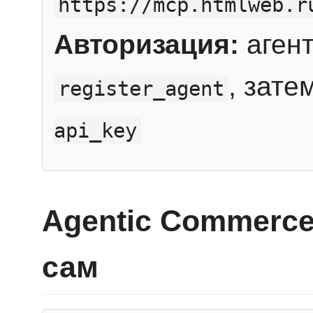
https://mcp.htmlweb.r
Авторизация:
агент
, зате
register_agent
api_key
Agentic Commerce
сам