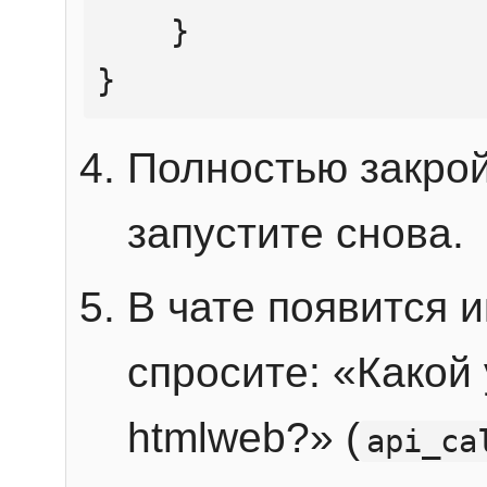
    }

}
Полностью закрой
запустите снова.
В чате появится 
спросите: «Какой
htmlweb?» (
api_ca