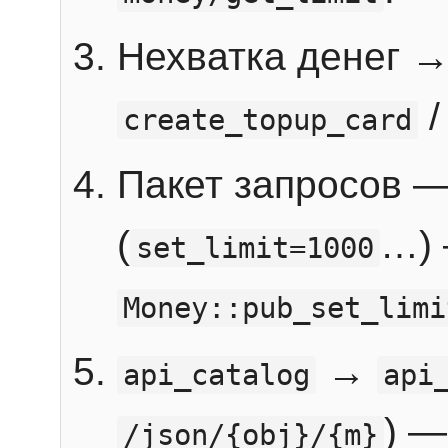
Нехватка денег 
create_topup_card
Пакет запросов 
(
…) 
set_limit=1000
Money::pub_set_limi
→
api_catalog
api
) —
/json/{obj}/{m}