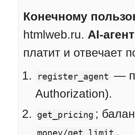
Конечному пользо
htmlweb.ru.
AI-агент
платит и отвечает 
— п
register_agent
Authorization).
; бала
get_pricing
.
money/get_limit