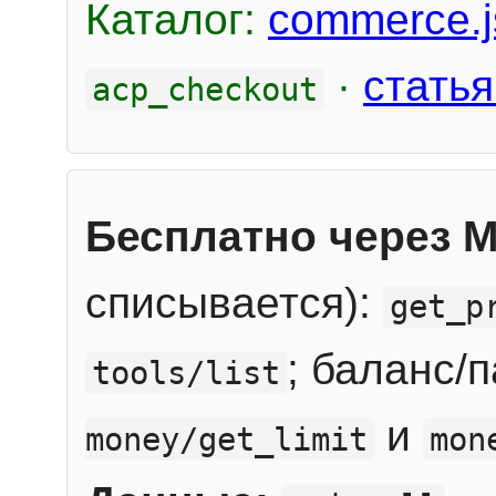
Каталог:
commerce.j
·
статья
acp_checkout
Бесплатно через 
списывается):
get_p
; баланс/
tools/list
и
money/get_limit
mon