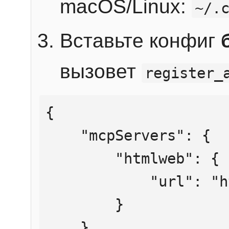
macOS/Linux:
~/.
Вставьте конфиг
вызовет
register_
{

    "mcpServers": {

        "htmlweb": {

            "url": "https://mcp.htmlweb.ru/"

        }

    }
