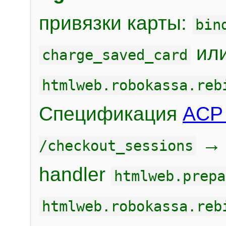
привязки карты:
bin
или
charge_saved_card
htmlweb.robokassa.reb
Спецификация
ACP 
/checkout_sessions
handler
htmlweb.prepa
htmlweb.robokassa.reb