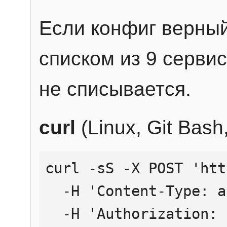
Если конфиг верный
списком из 9 сервис
не списывается.
curl
(Linux, Git Bas
curl -sS -X POST 'htt
  -H 'Content-Type: application/json' \

  -H 'Authorization: Bearer YOUR_API_KEY' \
