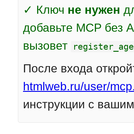
✓ Ключ
не нужен
дл
добавьте MCP без Au
вызовет
register_age
После входа открой
htmlweb.ru/user/mcp
инструкции с вашим