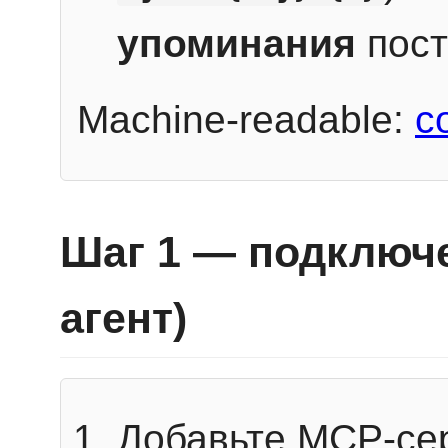
упоминания
пост
Machine-readable:
c
Шаг 1 — подключе
агент)
Добавьте MCP-се