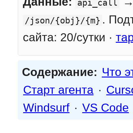
Данные:
→
api_call
. Под
/json/{obj}/{m}
сайта: 20/сутки ·
та
Содержание:
Что э
Старт агента
·
Curs
Windsurf
·
VS Code