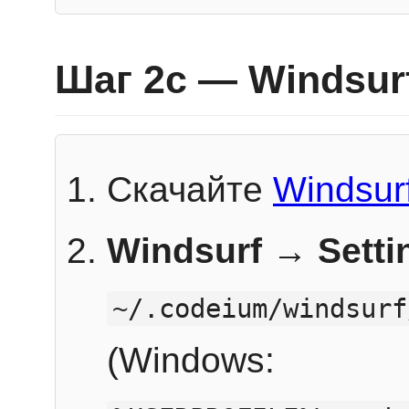
Шаг 2c — Windsur
Скачайте
Windsur
Windsurf → Sett
~/.codeium/windsurf
(Windows: