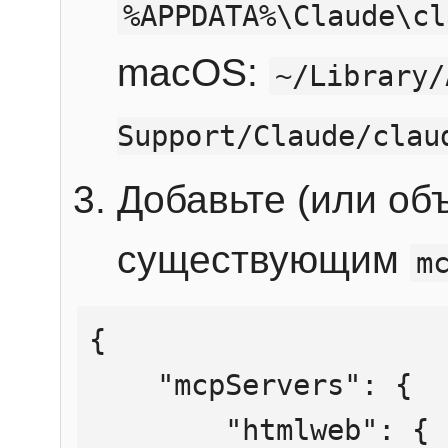
%APPDATA%\Claude\cl
macOS:
~/Library/
Support/Claude/clau
Добавьте (или об
существующим
m
{

    "mcpServers": {

        "htmlweb": {
