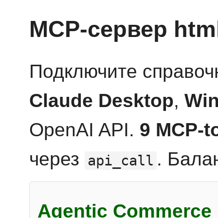
MCP-сервер htm
Подключите справоч
Claude Desktop
,
Win
OpenAI API.
9 MCP-t
через
. Бала
api_call
Agentic Commerce 