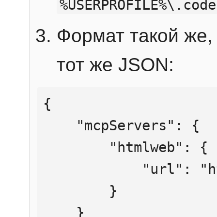
%USERPROFILE%\.code
Формат такой же, 
тот же JSON:
{

    "mcpServers": {

        "htmlweb": {

            "url": "https://mcp.htmlweb.ru/"

        }

    }
