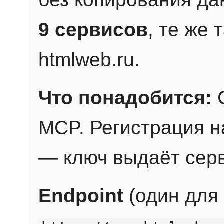
9 сервисов
, те же
htmlweb.ru.
Что понадобится:
C
MCP. Регистрация н
— ключ выдаёт сер
Endpoint
(один для 