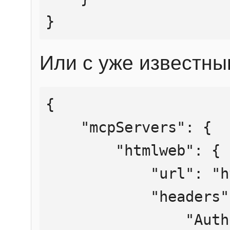
}
Или с уже известны
{

    "mcpServers": {

        "htmlweb": {

            "url": "https://mcp.htmlweb.ru/",

            "headers": {

                "Authorization": "Bearer 