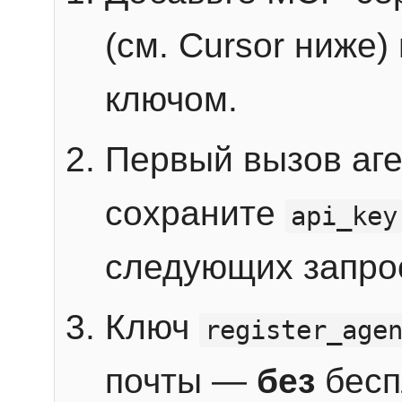
(см. Cursor ниже)
ключом.
Первый вызов аг
сохраните
api_key
следующих запро
Ключ
register_age
почты —
без
бесп