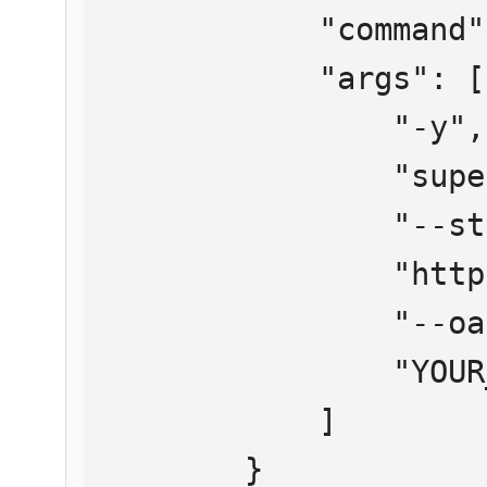
            "command": "npx",

            "args": [

                "-y",

                "supergateway",

                "--streamableHttp",

                "https://mcp.htmlweb.ru/",

                "--oauth2Bearer",

                "YOUR_API_KEY"

            ]

        }
