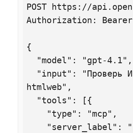
POST https://api.open
Authorization: Bearer
{

  "model": "gpt-4.1",

  "input": "Проверь ИНН 7707083893 через 
htmlweb",

  "tools": [{

    "type": "mcp",

    "server_label": "htmlweb",
