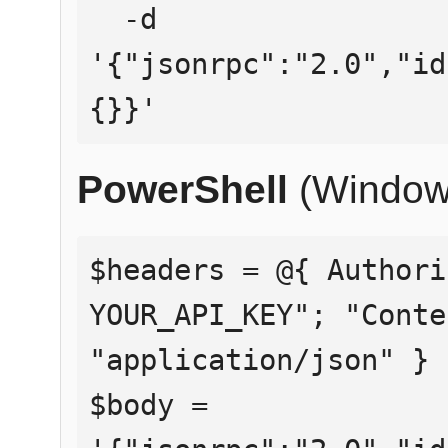
  -d 
'{"jsonrpc":"2.0","id
{}}'
PowerShell
(Window
$headers = @{ Authori
YOUR_API_KEY"; "Conte
"application/json" }

$body = 