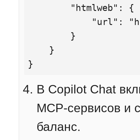
        "htmlweb": {

            "url": "https://mcp.htmlweb.ru/"

        }

    }

}
В Copilot Chat в
MCP-сервисов и 
баланс.