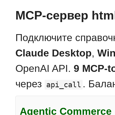
MCP-сервер htm
Подключите справоч
Claude Desktop
,
Win
OpenAI API.
9 MCP-t
через
. Бала
api_call
Agentic Commerce 