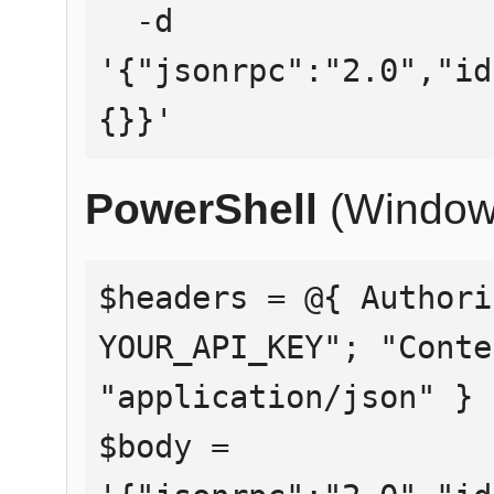
  -d 
'{"jsonrpc":"2.0","id
{}}'
PowerShell
(Window
$headers = @{ Authori
YOUR_API_KEY"; "Conte
"application/json" }

$body = 