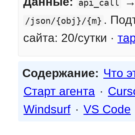
Данные:
→
api_call
. Под
/json/{obj}/{m}
сайта: 20/сутки ·
та
Содержание:
Что э
Старт агента
·
Curs
Windsurf
·
VS Code