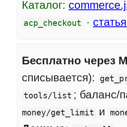
Каталог:
commerce.j
·
статья
acp_checkout
Бесплатно через 
списывается):
get_p
; баланс/
tools/list
и
money/get_limit
mon