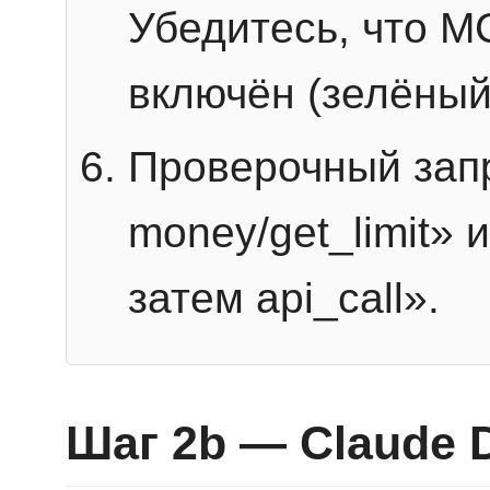
Убедитесь, что 
включён (зелёный
Проверочный запр
money/get_limit» 
затем api_call».
Шаг 2b — Claude 