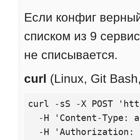
Если конфиг верный
списком из 9 сервис
не списывается.
curl
(Linux, Git Bas
curl -sS -X POST 'htt
  -H 'Content-Type: application/json' \

  -H 'Authorization: Bearer YOUR_API_KEY' \
