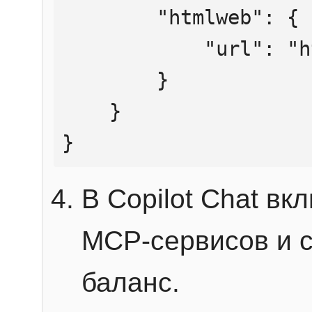
        "htmlweb": {

            "url": "https://mcp.htmlweb.ru/"

        }

    }

}
В Copilot Chat в
MCP-сервисов и 
баланс.