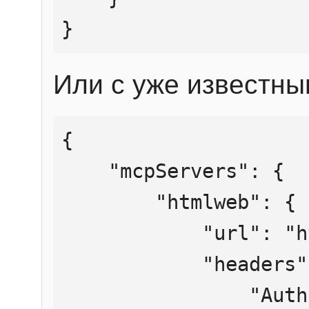
}
Или с уже известны
{

    "mcpServers": {

        "htmlweb": {

            "url": "https://mcp.htmlweb.ru/",

            "headers": {

                "Authorization": "Bearer 