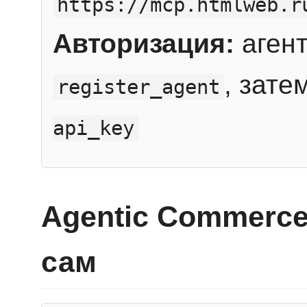
https://mcp.htmlweb.r
Авторизация:
агент
, зате
register_agent
api_key
Agentic Commerce
сам