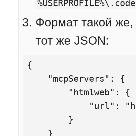
%USERPROFILE%\.code
Формат такой же, 
тот же JSON:
{

    "mcpServers": {

        "htmlweb": {

            "url": "https://mcp.htmlweb.ru/"

        }

    }
