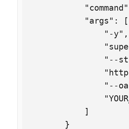
            "command": "npx",

            "args": [

                "-y",

                "supergateway",

                "--streamableHttp",

                "https://mcp.htmlweb.ru/",

                "--oauth2Bearer",

                "YOUR_API_KEY"

            ]

        }
