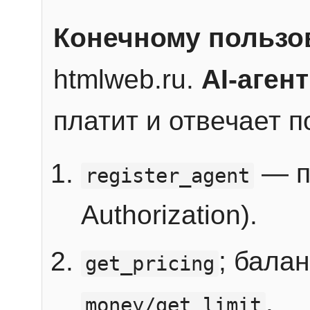
Конечному пользо
htmlweb.ru.
AI-агент
платит и отвечает 
— п
register_agent
Authorization).
; бала
get_pricing
.
money/get_limit