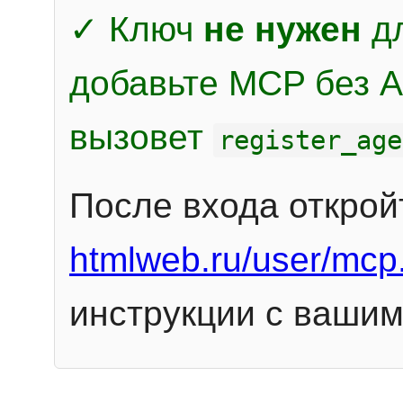
✓ Ключ
не нужен
дл
добавьте MCP без Au
вызовет
register_age
После входа открой
htmlweb.ru/user/mcp
инструкции с вашим