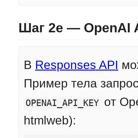
Шаг 2e — OpenAI 
В
Responses API
мож
Пример тела запрос
от Ope
OPENAI_API_KEY
htmlweb):