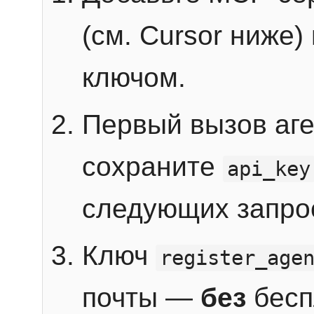
(см. Cursor ниже)
ключом.
Первый вызов аг
сохраните
api_key
следующих запро
Ключ
register_age
почты —
без
бесп