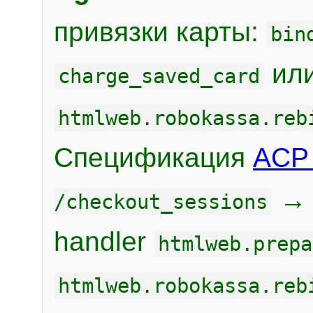
привязки карты:
bin
или
charge_saved_card
htmlweb.robokassa.reb
Спецификация
ACP 
/checkout_sessions
handler
htmlweb.prepa
htmlweb.robokassa.reb