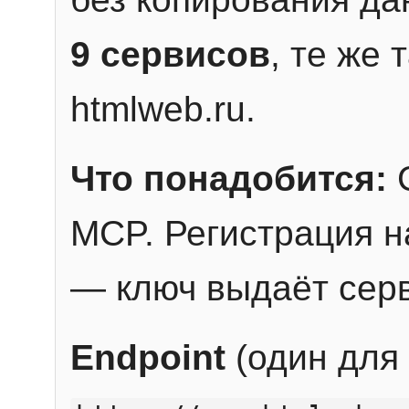
9 сервисов
, те же
htmlweb.ru.
Что понадобится:
C
MCP. Регистрация н
— ключ выдаёт сер
Endpoint
(один для 