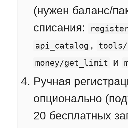
(нужен баланс/пак
списания:
registe
,
api_catalog
tools/
и
money/get_limit
Ручная регистра
опционально (под
20 бесплатных зап