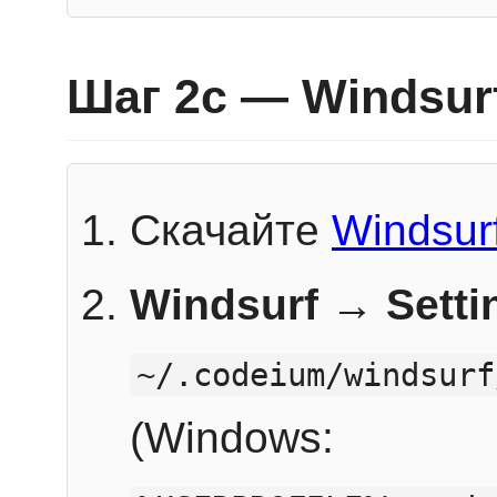
Шаг 2c — Windsur
Скачайте
Windsur
Windsurf → Sett
~/.codeium/windsurf
(Windows: