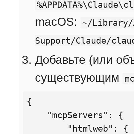
%APPDATA%\Claude\cl
macOS:
~/Library/
Support/Claude/clau
Добавьте (или об
существующим
m
{

    "mcpServers": {

        "htmlweb": {
