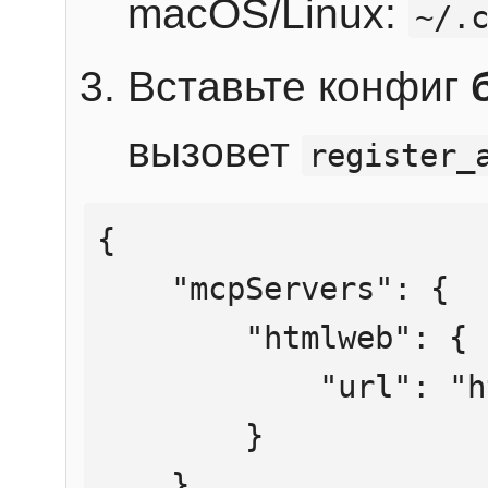
macOS/Linux:
~/.
Вставьте конфиг
вызовет
register_
{

    "mcpServers": {

        "htmlweb": {

            "url": "https://mcp.htmlweb.ru/"

        }

    }
