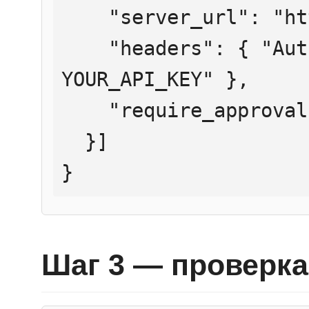
    "server_url": "https://mcp.htmlweb.ru/",

    "headers": { "Authorization": "Bearer 
YOUR_API_KEY" },

    "require_approval": "never"

  }]

}
Шаг 3 — проверка 