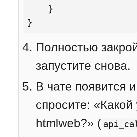
    }

}
Полностью закрой
запустите снова.
В чате появится 
спросите: «Какой
htmlweb?» (
api_ca