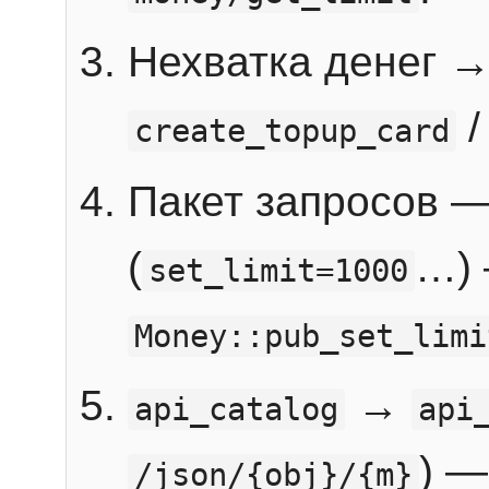
Нехватка денег 
create_topup_card
Пакет запросов 
(
…) 
set_limit=1000
Money::pub_set_limi
→
api_catalog
api
) —
/json/{obj}/{m}