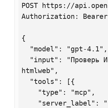
POST https://api.open
Authorization: Bearer
{

  "model": "gpt-4.1",

  "input": "Проверь ИНН 7707083893 через 
htmlweb",

  "tools": [{

    "type": "mcp",

    "server_label": "htmlweb",
