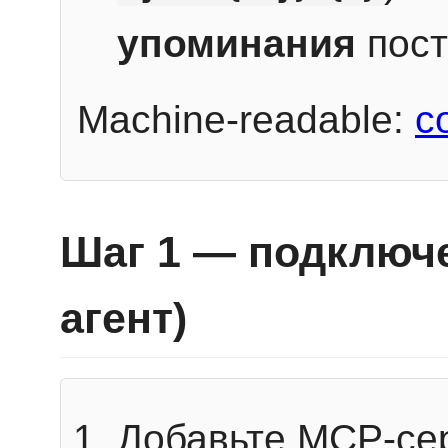
упоминания
пост
Machine-readable:
c
Шаг 1 — подключе
агент)
Добавьте MCP-се