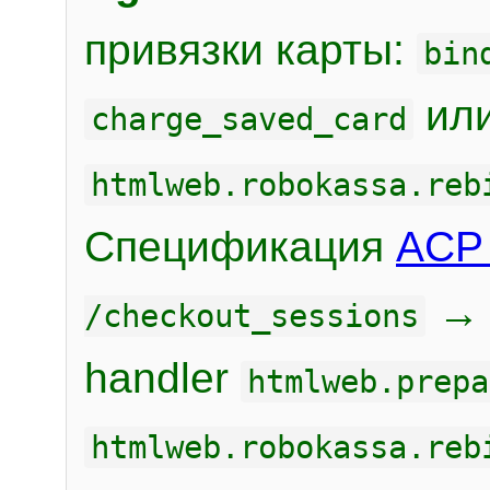
привязки карты:
bin
или
charge_saved_card
htmlweb.robokassa.reb
Спецификация
ACP 
/checkout_sessions
handler
htmlweb.prepa
htmlweb.robokassa.reb