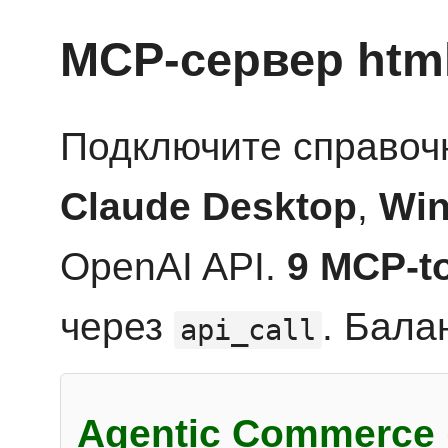
MCP-сервер htm
Подключите справоч
Claude Desktop
,
Win
OpenAI API.
9 MCP-t
через
. Бала
api_call
Agentic Commerce 