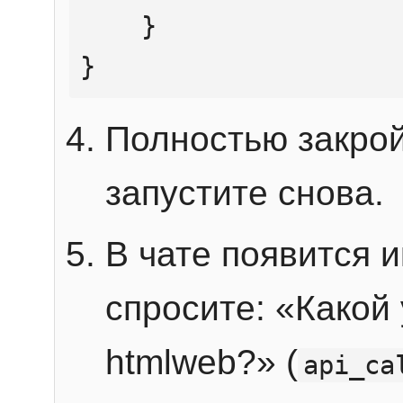
    }

}
Полностью закрой
запустите снова.
В чате появится 
спросите: «Какой
htmlweb?» (
api_ca