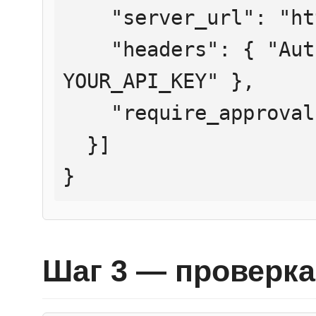
    "server_url": "https://mcp.htmlweb.ru/",

    "headers": { "Authorization": "Bearer 
YOUR_API_KEY" },

    "require_approval": "never"

  }]

}
Шаг 3 — проверка 