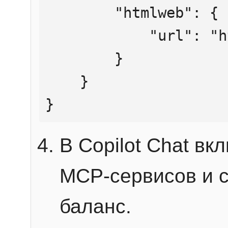
        "htmlweb": {

            "url": "https://mcp.htmlweb.ru/"

        }

    }

}
В Copilot Chat в
MCP-сервисов и 
баланс.