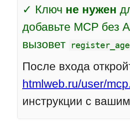
✓ Ключ
не нужен
дл
добавьте MCP без Au
вызовет
register_age
После входа открой
htmlweb.ru/user/mcp
инструкции с вашим