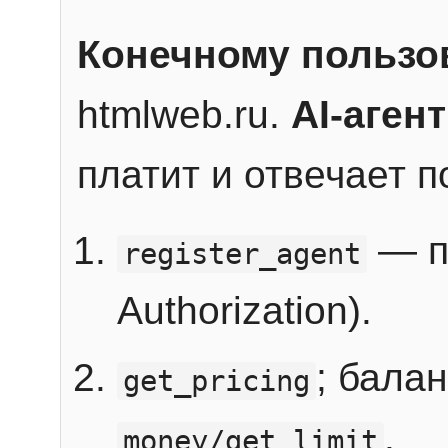
Конечному пользо
htmlweb.ru.
AI-агент
платит и отвечает 
— п
register_agent
Authorization).
; бала
get_pricing
.
money/get_limit