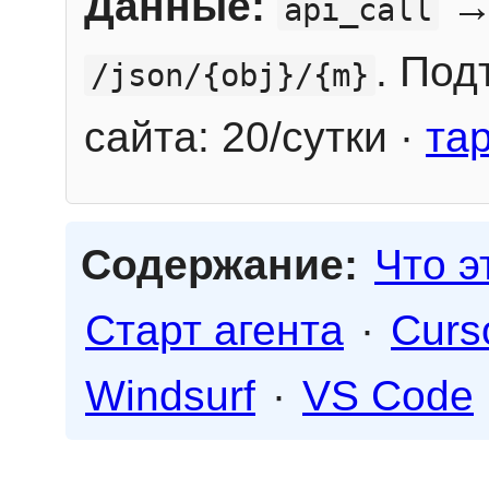
Данные:
→
api_call
. Под
/json/{obj}/{m}
сайта: 20/сутки ·
та
Содержание:
Что э
Старт агента
·
Curs
Windsurf
·
VS Code