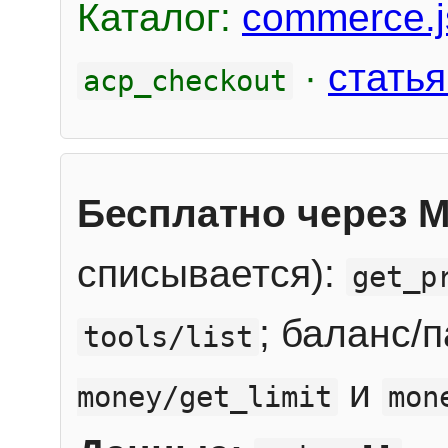
Каталог:
commerce.j
·
статья
acp_checkout
Бесплатно через 
списывается):
get_p
; баланс/
tools/list
и
money/get_limit
mon