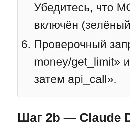
Убедитесь, что 
включён (зелёный
Проверочный запр
money/get_limit» 
затем api_call».
Шаг 2b — Claude 