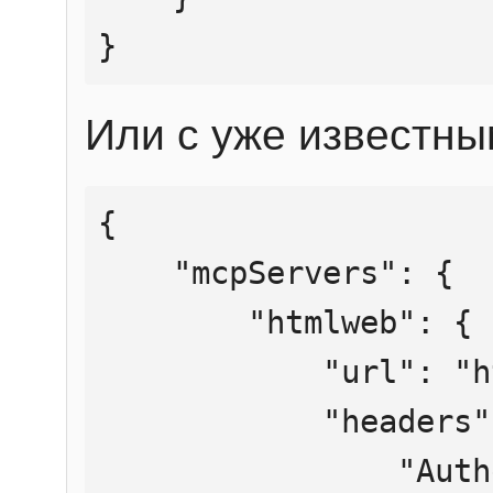
}
Или с уже известны
{

    "mcpServers": {

        "htmlweb": {

            "url": "https://mcp.htmlweb.ru/",

            "headers": {

                "Authorization": "Bearer 