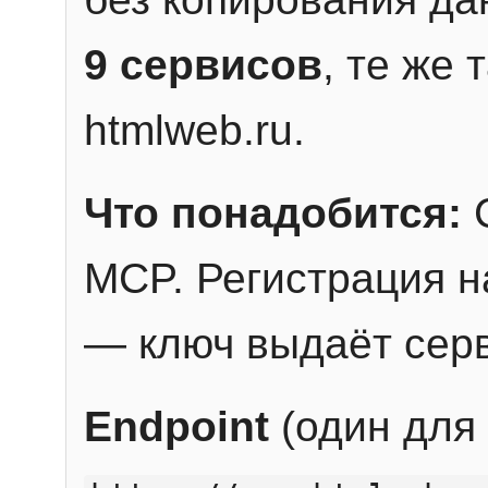
9 сервисов
, те же
htmlweb.ru.
Что понадобится:
C
MCP. Регистрация н
— ключ выдаёт сер
Endpoint
(один для 