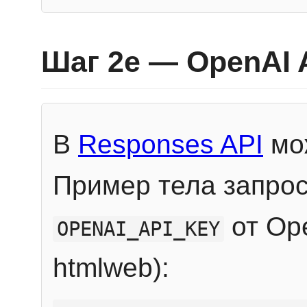
Шаг 2e — OpenAI 
В
Responses API
мож
Пример тела запрос
от Ope
OPENAI_API_KEY
htmlweb):