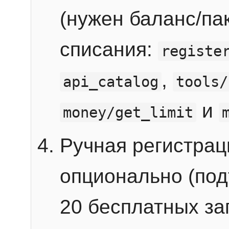
(нужен баланс/пак
списания:
registe
,
api_catalog
tools/
и
money/get_limit
Ручная регистра
опционально (под
20 бесплатных зап