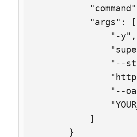
            "command": "npx",

            "args": [

                "-y",

                "supergateway",

                "--streamableHttp",

                "https://mcp.htmlweb.ru/",

                "--oauth2Bearer",

                "YOUR_API_KEY"

            ]

        }
