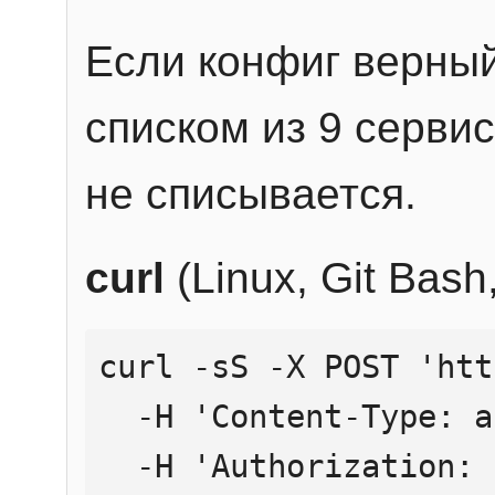
Если конфиг верный
списком из 9 сервис
не списывается.
curl
(Linux, Git Bas
curl -sS -X POST 'htt
  -H 'Content-Type: application/json' \

  -H 'Authorization: Bearer YOUR_API_KEY' \
