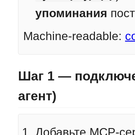
упоминания
пост
Machine-readable:
c
Шаг 1 — подключе
агент)
Добавьте MCP-се