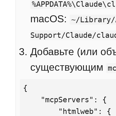
%APPDATA%\Claude\cl
macOS:
~/Library/
Support/Claude/clau
Добавьте (или об
существующим
m
{

    "mcpServers": {

        "htmlweb": {
