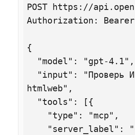
POST https://api.open
Authorization: Bearer
{

  "model": "gpt-4.1",

  "input": "Проверь ИНН 7707083893 через 
htmlweb",

  "tools": [{

    "type": "mcp",

    "server_label": "htmlweb",
