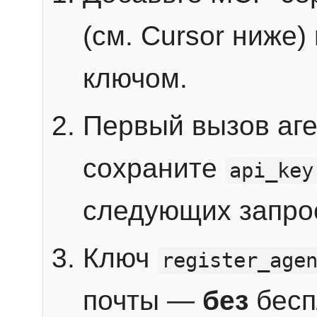
(см. Cursor ниже)
ключом.
Первый вызов аг
сохраните
api_key
следующих запро
Ключ
register_age
почты —
без
бесп