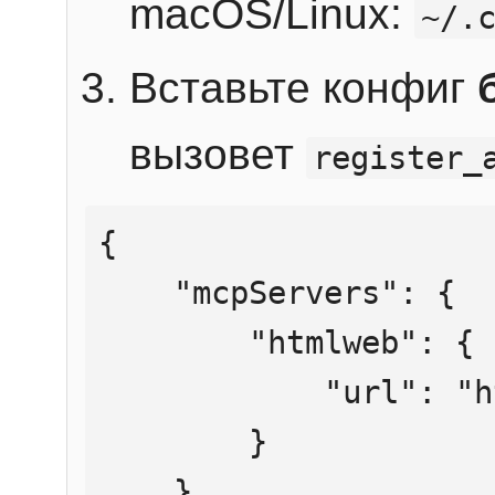
macOS/Linux:
~/.
Вставьте конфиг
вызовет
register_
{

    "mcpServers": {

        "htmlweb": {

            "url": "https://mcp.htmlweb.ru/"

        }

    }
