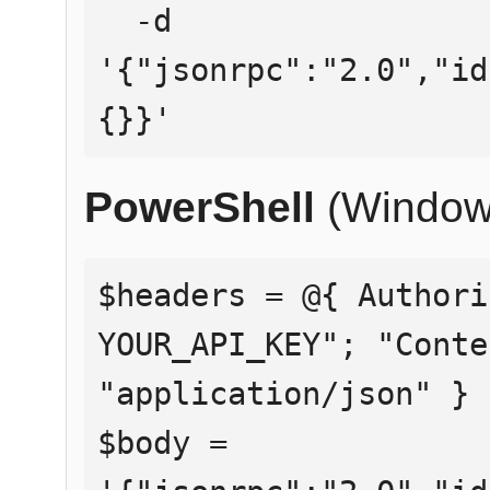
  -d 
'{"jsonrpc":"2.0","id
{}}'
PowerShell
(Window
$headers = @{ Authori
YOUR_API_KEY"; "Conte
"application/json" }

$body = 