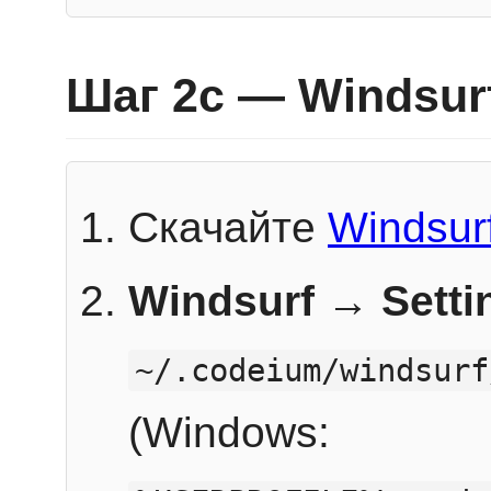
Шаг 2c — Windsur
Скачайте
Windsur
Windsurf → Sett
~/.codeium/windsurf
(Windows: