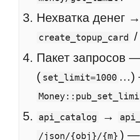
Нехватка денег 
create_topup_card
Пакет запросов 
(
…) 
set_limit=1000
Money::pub_set_limi
→
api_catalog
api
) —
/json/{obj}/{m}