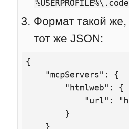
%USERPROFILE%\.code
Формат такой же, 
тот же JSON:
{

    "mcpServers": {

        "htmlweb": {

            "url": "https://mcp.htmlweb.ru/"

        }

    }
