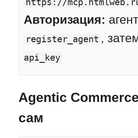
https://mcp.htmlweb.r
Авторизация:
агент
, зате
register_agent
api_key
Agentic Commerce
сам