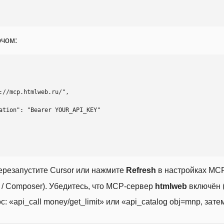
ючом:
ерезапустите Cursor или нажмите
Refresh
в настройках MCP
t / Composer). Убедитесь, что MCP-сервер
htmlweb
включён (
 «api_call money/get_limit» или «api_catalog obj=mnp, затем