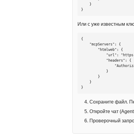
    }

}
Или с уже известным кл
{

    "mcpServers": {

        "htmlweb": {

            "url": "https://mcp.htmlweb.ru/",

            "headers": {

                "Authorization": "Bearer YOUR_API_KEY"

            }

        }

    }

}
Сохраните файл. П
Откройте чат (Agen
Проверочный запрос: