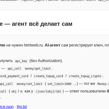
e — агент всё делает сам
елю
не нужен htmlweb.ru.
AI-агент
сам регистрирует ключ, пл
лучить
(без Authorization).
api_key
с —
.
api_call
money/get_limit
/
/
.
bind_payment_card
create_topup_card
create_topup_crypto
(
…) — тот же
api_call
money/set_limit
set_limit=1000
Money:
(
/
как у
) — ответ пользователю
call
obj
m
/json/{obj}/{m}
.
ce.json
·
llm.txt