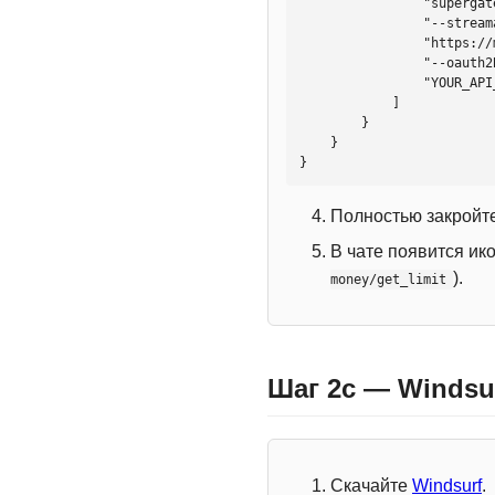
                "supergateway",

                "--streamableHttp",

                "https://mcp.htmlweb.ru/",

                "--oauth2Bearer",

                "YOUR_API_KEY"

            ]

        }

    }

}
Полностью закройте
В чате появится ик
).
money/get_limit
Шаг 2c — Windsu
Скачайте
Windsurf
.