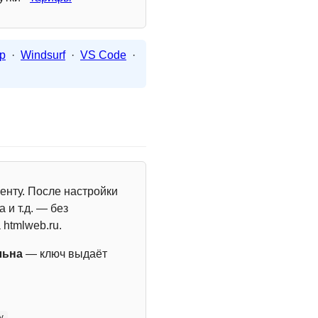
p
·
Windsurf
·
VS Code
·
енту. После настройки
 и т.д. — без
 htmlweb.ru.
льна
— ключ выдаёт
y