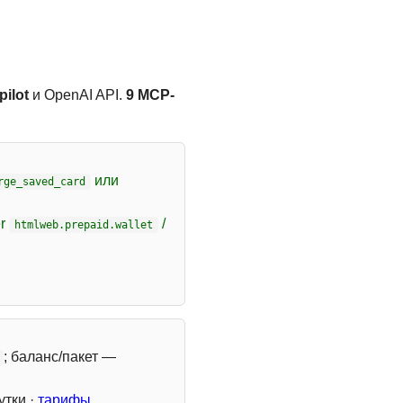
ilot
и OpenAI API.
9 MCP-
или
rge_saved_card
er
/
htmlweb.prepaid.wallet
; баланс/пакет —
утки ·
тарифы