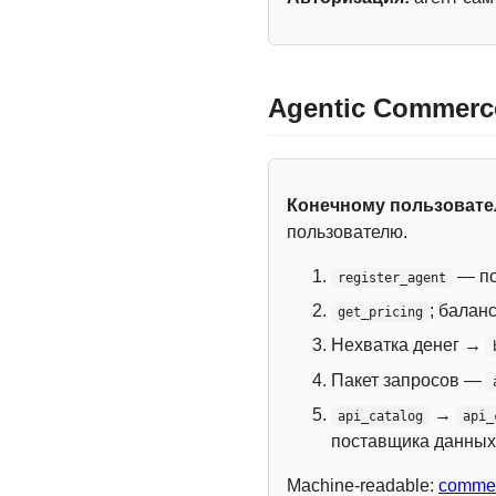
Agentic Commerc
Конечному пользоват
пользователю.
— по
register_agent
; балан
get_pricing
Нехватка денег →
Пакет запросов —
→
api_catalog
api_
поставщика данных
Machine-readable:
commer