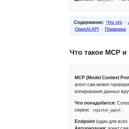
Содержание:
Что это
·
OpenAI API
·
Проверка
Что такое MCP и
MCP (Model Context Prot
агент сам может провери
копирования данных вру
Что понадобится:
Curso
сервис
.
register_agent
Endpoint
(один для всех
Авторизация:
агент са