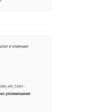
атит и отвечает
.
:pub_set_limit
без упоминания