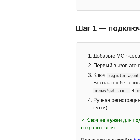
Шаг 1 — подключ
Добавьте MCP-сер
Первый вызов аген
Ключ
register_agent
Бесплатно без спи
и
money/get_limit
m
Ручная регистраци
сутки).
✓ Ключ
не нужен
для под
сохранит ключ.