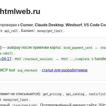
htmlweb.ru
 проверки к
Cursor
,
Claude Desktop
,
Windsurf
,
VS Code Cop
ез
. Баланс:
.
api_call
money/get_limit
)
— autopay после привязки карты:
→
bind_payment_card
cha
.
a.rebill
-04-17
:
→
с handl
POST /checkout_sessions
POST .../complete
 MCP tool
·
статья для разработчиков
acp_checkout
лимит не списывается):
,
,
get_pricing
api_catalog
tools/list
и
.
money/set_limit
атный
. Подтверждённый аккаунт сайта: 20/с
/json/{obj}/{m}