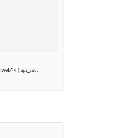
lweb?» (
api_call