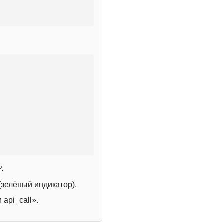
.
зелёный индикатор).
 api_call».