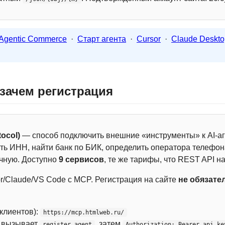
Agentic Commerce
·
Старт агента
·
Cursor
·
Claude Deskto
 зачем регистрация
ocol)
— способ подключить внешние «инструменты» к AI-аг
ть ИНН, найти банк по БИК, определить оператора телефона
чную. Доступно
9 сервисов
, те же тарифы, что REST API на
r/Claude/VS Code с MCP. Регистрация на сайте
не обязате
 клиентов):
https://mcp.htmlweb.ru/
м вызывает
, затем
register_agent
Authorization: Bearer api_ke