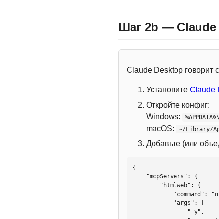
Шаг 2b — Claude
Claude Desktop говорит
Установите
Claude 
Откройте конфиг:
Windows:
%APPDATA%
macOS:
~/Library/A
Добавьте (или объ
{

    "mcpServers": {

        "htmlweb": {

            "command": "npx",

            "args": [

                "-y",
