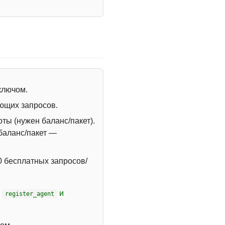
 ключом.
ющих запросов.
ты (нужен баланс/пакет).
 баланс/пакет —
 бесплатных запросов/
т
и
register_agent