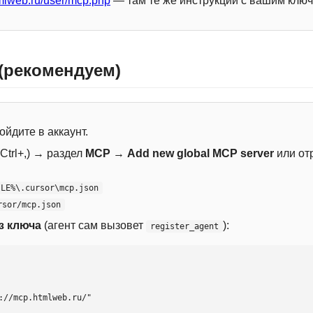
mlweb.ru/user/mcp.php
— там те же инструкции с вашим ключ
 (рекомендуем)
ойдите в аккаунт.
Ctrl+,) → раздел
MCP
→
Add new global MCP server
или от
ILE%\.cursor\mcp.json
rsor/mcp.json
з ключа
(агент сам вызовет
):
register_agent