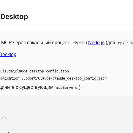
 Desktop
 с MCP через локальный процесс. Нужен
Node.js
(для
npx sup
Desktop
.
\Claude\claude_desktop_config.json
pplication Support/Claude/claude_desktop_config.json
едините с существующим
):
mcpServers