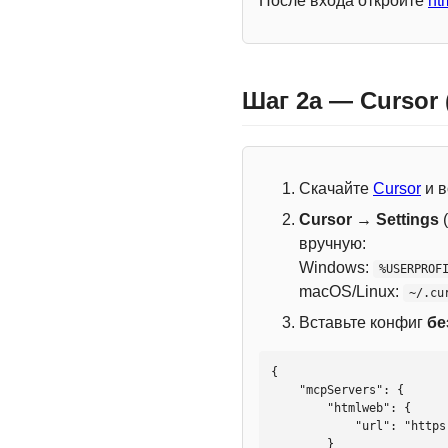
После входа откройте
ht
Шаг 2a — Cursor
Скачайте
Cursor
и в
Cursor → Settings
(
вручную:
Windows:
%USERPROF
macOS/Linux:
~/.cu
Вставьте конфиг
бе
{

    "mcpServers": {

        "htmlweb": {

            "url": "https://mcp.htmlweb.ru/"

        }
