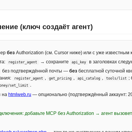
ение (ключ создаёт агент)
вер
без
Authorization (см. Cursor ниже) или с уже известным
та:
→ сохраните
в заголовках следу
register_agent
api_key
без подтверждённой почты —
без
бесплатной суточной кво
сания:
,
,
,
;
register_agent
get_pricing
api_catalog
tools/list
.
oney/set_limit
я на
htmlweb.ru
— опционально (подтверждённый аккаунт: 20
ключения: добавьте MCP без Authorization → агент вызове