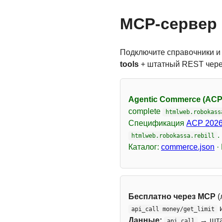
MCP-сервер 
Подключите справочники и
tools
+ штатный REST чер
Agentic Commerce (ACP
complete
htmlweb.robokass
Спецификация
ACP 2026
.
htmlweb.robokassa.rebill
Каталог:
commerce.json
·
Бесплатно через MCP
(
api_call money/get_limit
Данные:
→ шт
api_call