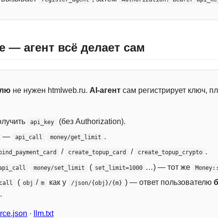
e — агент всё делает сам
елю
не нужен htmlweb.ru.
AI-агент
сам регистрирует ключ, пл
лучить
(без Authorization).
api_key
с —
.
api_call
money/get_limit
/
/
.
bind_payment_card
create_topup_card
create_topup_crypto
(
…) — тот же
api_call
money/set_limit
set_limit=1000
Money:
(
/
как у
) — ответ пользователю
call
obj
m
/json/{obj}/{m}
.
ce.json
·
llm.txt