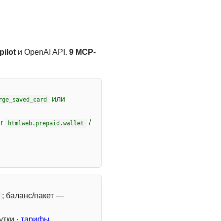
ilot
и OpenAI API.
9 MCP-
или
rge_saved_card
er
/
htmlweb.prepaid.wallet
; баланс/пакет —
утки ·
тарифы