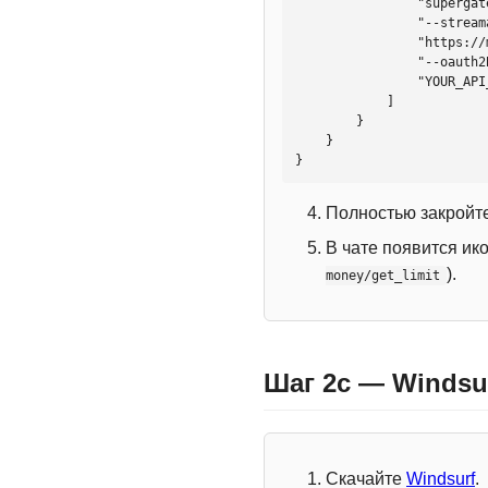
                "supergateway",

                "--streamableHttp",

                "https://mcp.htmlweb.ru/",

                "--oauth2Bearer",

                "YOUR_API_KEY"

            ]

        }

    }

}
Полностью закройте
В чате появится ик
).
money/get_limit
Шаг 2c — Windsu
Скачайте
Windsurf
.