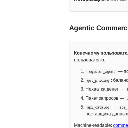
Agentic Commerc
Конечному пользоват
пользователю.
— по
register_agent
; балан
get_pricing
Нехватка денег →
Пакет запросов —
→
api_catalog
api_
поставщика данных
Machine-readable:
commer