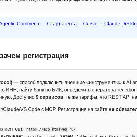
Agentic Commerce
·
Старт агента
·
Cursor
·
Claude Deskto
 зачем регистрация
ocol)
— способ подключить внешние «инструменты» к AI-аг
ть ИНН, найти банк по БИК, определить оператора телефона
чную. Доступно
9 сервисов
, те же тарифы, что REST API на
r/Claude/VS Code с MCP. Регистрация на сайте
не обязате
 клиентов):
https://mcp.htmlweb.ru/
м вызывает
, затем
register_agent
Authorization: Bearer api_ke