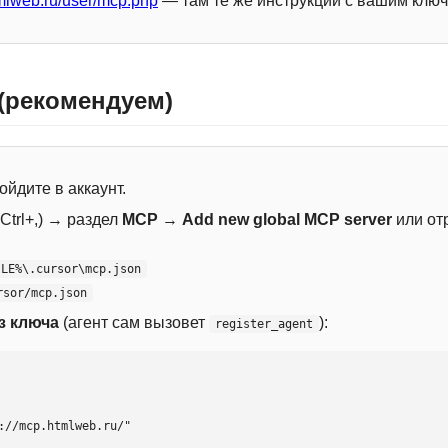
mlweb.ru/user/mcp.php
— там те же инструкции с вашим ключ
 (рекомендуем)
ойдите в аккаунт.
Ctrl+,) → раздел
MCP
→
Add new global MCP server
или от
ILE%\.cursor\mcp.json
rsor/mcp.json
з ключа
(агент сам вызовет
):
register_agent