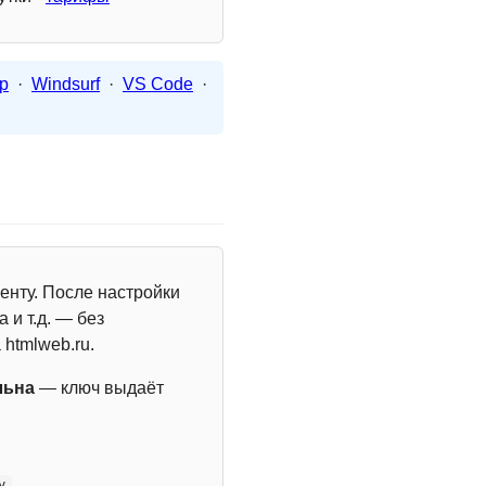
p
·
Windsurf
·
VS Code
·
енту. После настройки
 и т.д. — без
 htmlweb.ru.
льна
— ключ выдаёт
y