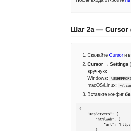
После входа откройте
ht
Шаг 2a — Cursor
Скачайте
Cursor
и в
Cursor → Settings
(
вручную:
Windows:
%USERPROF
macOS/Linux:
~/.cu
Вставьте конфиг
бе
{

    "mcpServers": {

        "htmlweb": {

            "url": "https://mcp.htmlweb.ru/"

        }
