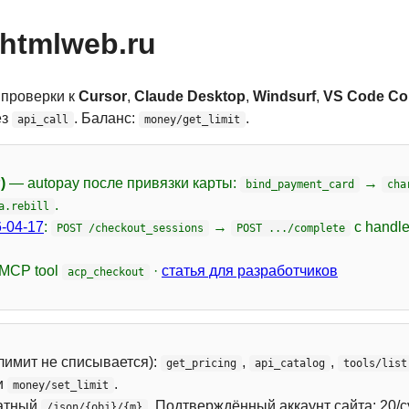
htmlweb.ru
 проверки к
Cursor
,
Claude Desktop
,
Windsurf
,
VS Code Cop
ез
. Баланс:
.
api_call
money/get_limit
)
— autopay после привязки карты:
→
bind_payment_card
cha
.
a.rebill
-04-17
:
→
с handl
POST /checkout_sessions
POST .../complete
 MCP tool
·
статья для разработчиков
acp_checkout
лимит не списывается):
,
,
get_pricing
api_catalog
tools/list
и
.
money/set_limit
атный
. Подтверждённый аккаунт сайта: 20/с
/json/{obj}/{m}