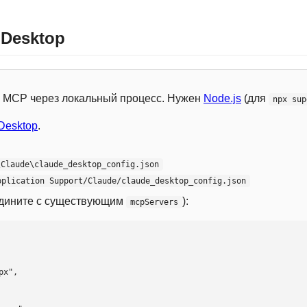
 Desktop
 с MCP через локальный процесс. Нужен
Node.js
(для
npx sup
Desktop
.
\Claude\claude_desktop_config.json
pplication Support/Claude/claude_desktop_config.json
едините с существующим
):
mcpServers