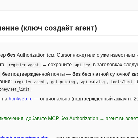
ение (ключ создаёт агент)
вер
без
Authorization (см. Cursor ниже) или с уже известным
та:
→ сохраните
в заголовках следу
register_agent
api_key
без подтверждённой почты —
без
бесплатной суточной кво
сания:
,
,
,
;
register_agent
get_pricing
api_catalog
tools/list
.
oney/set_limit
я на
htmlweb.ru
— опционально (подтверждённый аккаунт: 20
ключения: добавьте MCP без Authorization → агент вызове