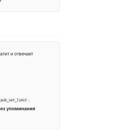
атит и отвечает
.
:pub_set_limit
без упоминания