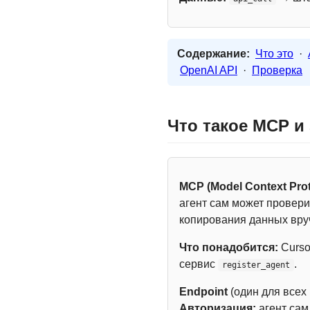
Содержание:
Что это
·
OpenAI API
·
Проверка
Что такое MCP и
MCP (Model Context Prot
агент сам может провери
копирования данных вру
Что понадобится:
Curso
сервис
.
register_agent
Endpoint
(один для всех
Авторизация:
агент са