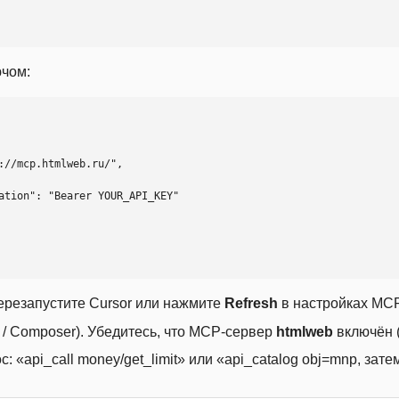
ючом:
ерезапустите Cursor или нажмите
Refresh
в настройках MCP
t / Composer). Убедитесь, что MCP-сервер
htmlweb
включён (
 «api_call money/get_limit» или «api_catalog obj=mnp, затем