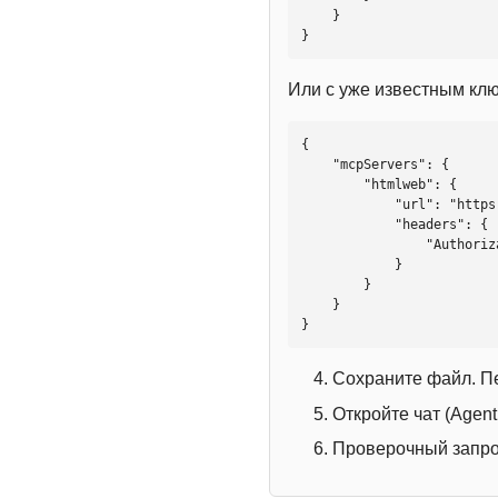
    }

}
Или с уже известным кл
{

    "mcpServers": {

        "htmlweb": {

            "url": "https://mcp.htmlweb.ru/",

            "headers": {

                "Authorization": "Bearer YOUR_API_KEY"

            }

        }

    }

}
Сохраните файл. П
Откройте чат (Agen
Проверочный запрос: