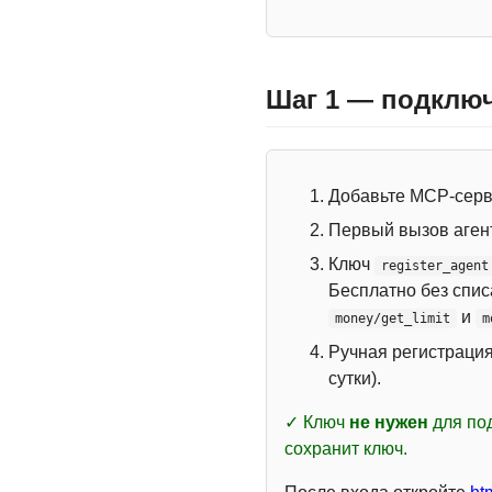
Шаг 1 — подключ
Добавьте MCP-сер
Первый вызов аген
Ключ
register_agent
Бесплатно без спи
и
money/get_limit
m
Ручная регистраци
сутки).
✓ Ключ
не нужен
для под
сохранит ключ.