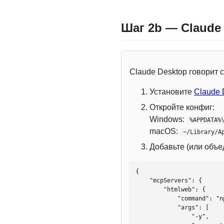
Шаг 2b — Claude
Claude Desktop говорит
Установите
Claude 
Откройте конфиг:
Windows:
%APPDATA%
macOS:
~/Library/A
Добавьте (или объ
{

    "mcpServers": {

        "htmlweb": {

            "command": "npx",

            "args": [

                "-y",
