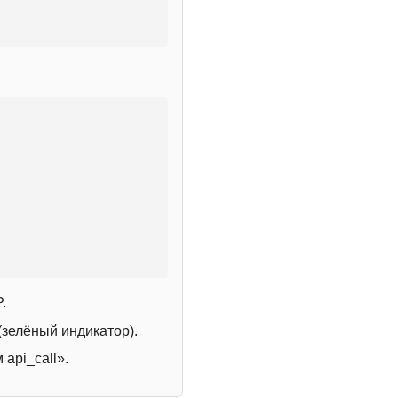
.
зелёный индикатор).
 api_call».