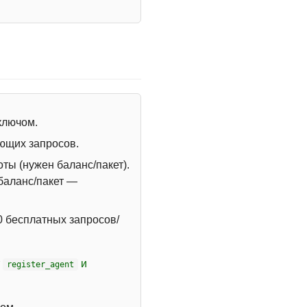
 ключом.
ющих запросов.
ты (нужен баланс/пакет).
 баланс/пакет —
 бесплатных запросов/
т
и
register_agent