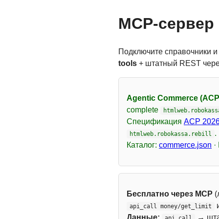
MCP-сервер 
Подключите справочники и
tools
+ штатный REST чер
Agentic Commerce (ACP
complete
htmlweb.robokass
Спецификация
ACP 2026
.
htmlweb.robokassa.rebill
Каталог:
commerce.json
·
Бесплатно через MCP
(
api_call money/get_limit
Данные:
→ шт
api_call