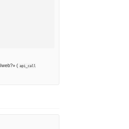
lweb?» (
api_call