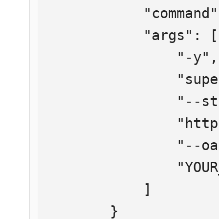
            "command": "npx",

            "args": [

                "-y",

                "supergateway",

                "--streamableHttp",

                "https://mcp.htmlweb.ru/",

                "--oauth2Bearer",

                "YOUR_API_KEY"

            ]

        }
