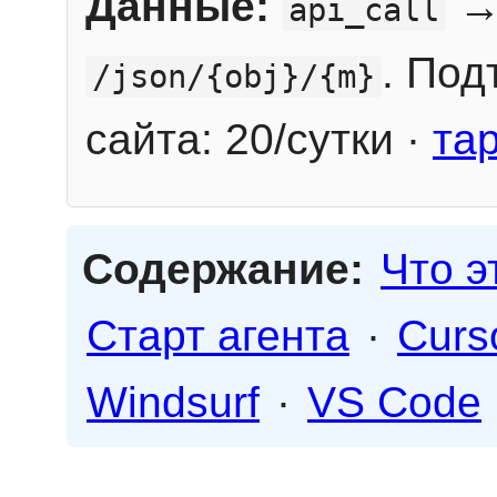
Данные:
→
api_call
. Под
/json/{obj}/{m}
сайта: 20/сутки ·
та
Содержание:
Что э
Старт агента
·
Curs
Windsurf
·
VS Code