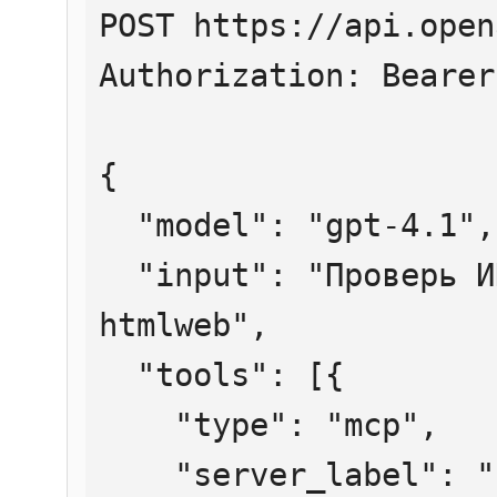
POST https://api.open
Authorization: Bearer
{

  "model": "gpt-4.1",

  "input": "Проверь ИНН 7707083893 через 
htmlweb",

  "tools": [{

    "type": "mcp",

    "server_label": "htmlweb",
