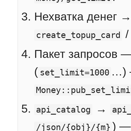
Нехватка денег 
create_topup_card
Пакет запросов 
(
…) 
set_limit=1000
Money::pub_set_limi
→
api_catalog
api
) —
/json/{obj}/{m}