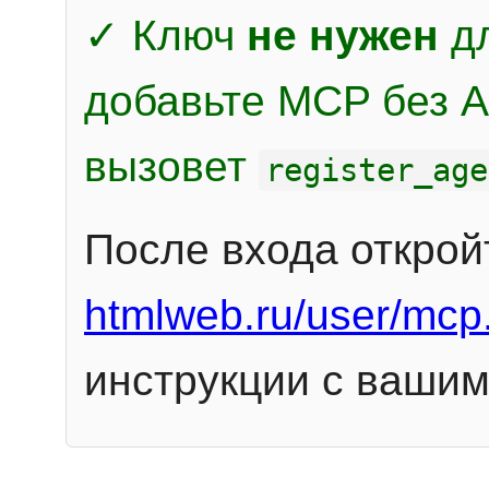
✓ Ключ
не нужен
дл
добавьте MCP без Au
вызовет
register_age
После входа открой
htmlweb.ru/user/mcp
инструкции с вашим