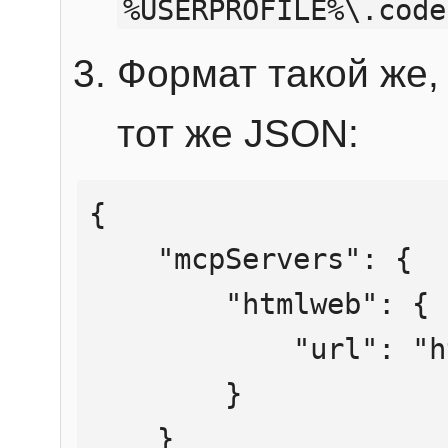
%USERPROFILE%\.code
Формат такой же, 
тот же JSON:
{

    "mcpServers": {

        "htmlweb": {

            "url": "https://mcp.htmlweb.ru/"

        }

    }
