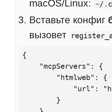
macOS/Linux:
~/.
Вставьте конфиг
вызовет
register_
{

    "mcpServers": {

        "htmlweb": {

            "url": "https://mcp.htmlweb.ru/"

        }

    }
