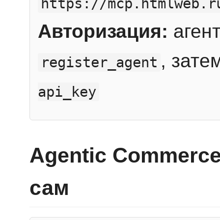
https://mcp.htmlweb.r
Авторизация:
агент
, зате
register_agent
api_key
Agentic Commerce
сам