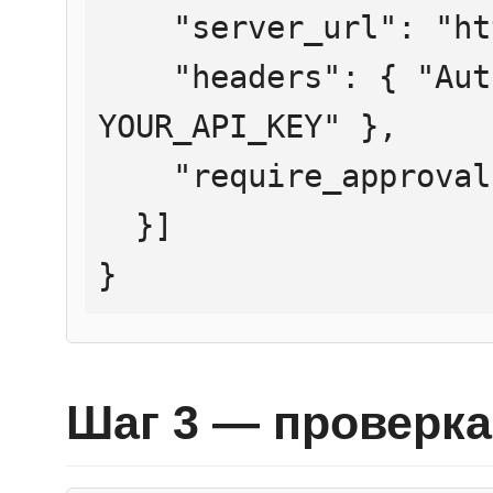
    "server_url": "https://mcp.htmlweb.ru/",

    "headers": { "Authorization": "Bearer 
YOUR_API_KEY" },

    "require_approval": "never"

  }]

}
Шаг 3 — проверка 