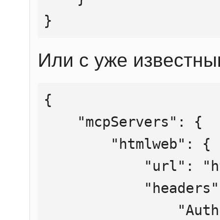
}
Или с уже известны
{

    "mcpServers": {

        "htmlweb": {

            "url": "https://mcp.htmlweb.ru/",

            "headers": {

                "Authorization": "Bearer 