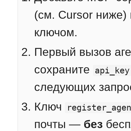
(см. Cursor ниже)
ключом.
Первый вызов аг
сохраните
api_key
следующих запро
Ключ
register_age
почты —
без
бесп