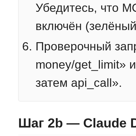
Убедитесь, что 
включён (зелёный
Проверочный запр
money/get_limit» 
затем api_call».
Шаг 2b — Claude 