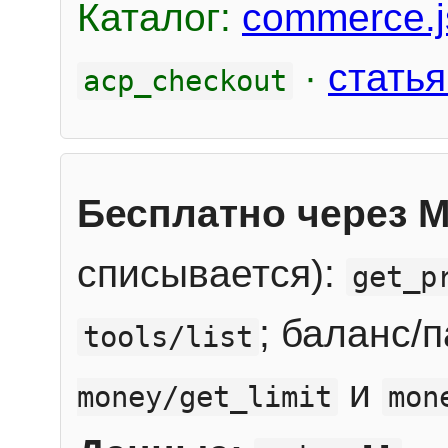
Каталог:
commerce.j
·
статья
acp_checkout
Бесплатно через 
списывается):
get_p
; баланс/
tools/list
и
money/get_limit
mon