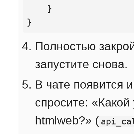
    }

}
Полностью закрой
запустите снова.
В чате появится 
спросите: «Какой
htmlweb?» (
api_ca