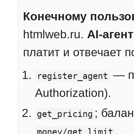
Конечному пользо
htmlweb.ru.
AI-агент
платит и отвечает 
— п
register_agent
Authorization).
; бала
get_pricing
.
money/get_limit