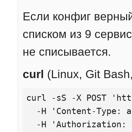
Если конфиг верный
списком из 9 сервис
не списывается.
curl
(Linux, Git Bas
curl -sS -X POST 'htt
  -H 'Content-Type: application/json' \

  -H 'Authorization: Bearer YOUR_API_KEY' \
