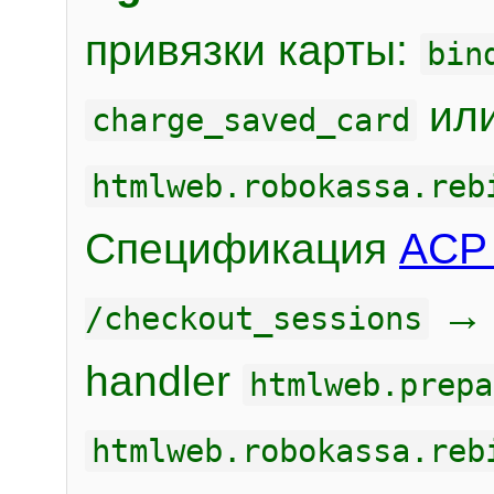
привязки карты:
bin
или
charge_saved_card
htmlweb.robokassa.reb
Спецификация
ACP 
/checkout_sessions
handler
htmlweb.prepa
htmlweb.robokassa.reb