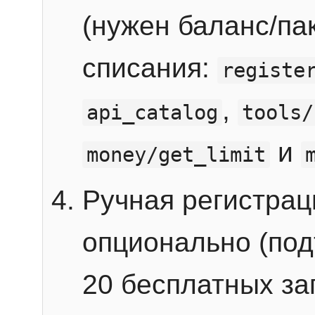
(нужен баланс/пак
списания:
registe
,
api_catalog
tools/
и
money/get_limit
Ручная регистра
опционально (под
20 бесплатных зап