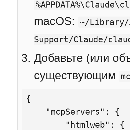
%APPDATA%\Claude\cl
macOS:
~/Library/
Support/Claude/clau
Добавьте (или об
существующим
m
{

    "mcpServers": {

        "htmlweb": {
