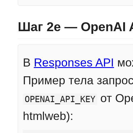
Шаг 2e — OpenAI 
В
Responses API
мож
Пример тела запрос
от Ope
OPENAI_API_KEY
htmlweb):