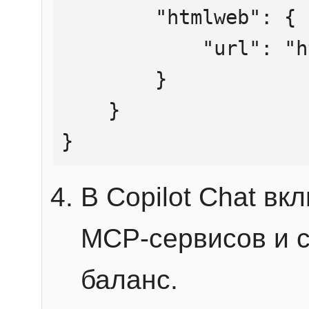
        "htmlweb": {

            "url": "https://mcp.htmlweb.ru/"

        }

    }

}
В Copilot Chat в
MCP-сервисов и 
баланс.