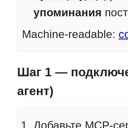
упоминания
пост
Machine-readable:
c
Шаг 1 — подключе
агент)
Добавьте MCP-се