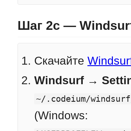
Шаг 2c — Windsur
Скачайте
Windsur
Windsurf → Sett
~/.codeium/windsurf
(Windows: