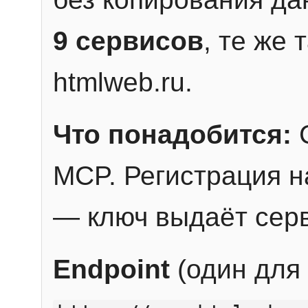
9 сервисов
, те же
htmlweb.ru.
Что понадобится:
C
MCP. Регистрация н
— ключ выдаёт сер
Endpoint
(один для 