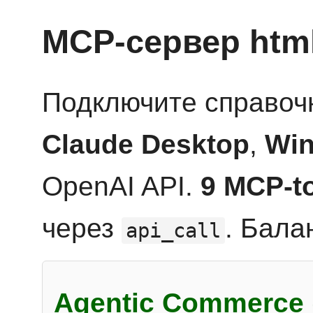
MCP-сервер htm
Подключите справоч
Claude Desktop
,
Win
OpenAI API.
9 MCP-t
через
. Бала
api_call
Agentic Commerce 