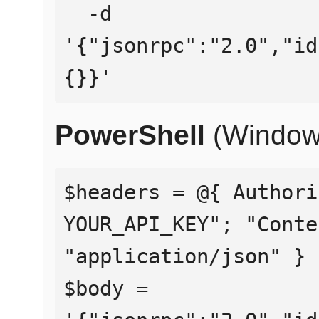
  -d 
'{"jsonrpc":"2.0","id
{}}'
PowerShell
(Window
$headers = @{ Authori
YOUR_API_KEY"; "Conte
"application/json" }

$body = 