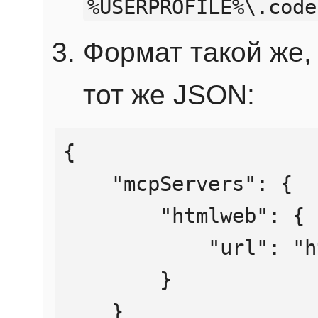
%USERPROFILE%\.code
Формат такой же, 
тот же JSON:
{

    "mcpServers": {

        "htmlweb": {

            "url": "https://mcp.htmlweb.ru/"

        }

    }
