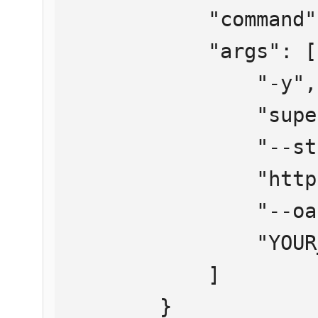
            "command": "npx",

            "args": [

                "-y",

                "supergateway",

                "--streamableHttp",

                "https://mcp.htmlweb.ru/",

                "--oauth2Bearer",

                "YOUR_API_KEY"

            ]

        }
