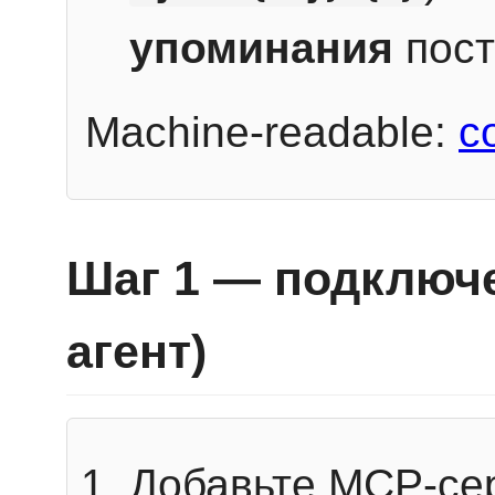
упоминания
пост
Machine-readable:
c
Шаг 1 — подключе
агент)
Добавьте MCP-се