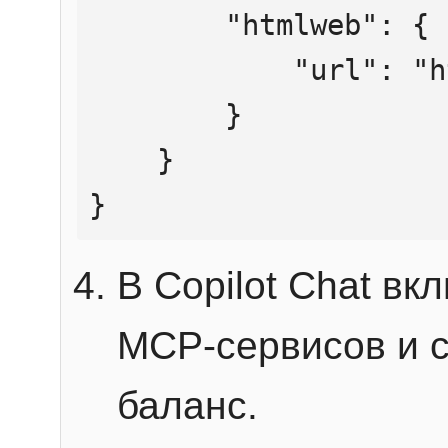
        "htmlweb": {

            "url": "https://mcp.htmlweb.ru/"

        }

    }

}
В Copilot Chat в
MCP-сервисов и 
баланс.