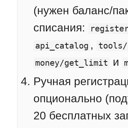
(нужен баланс/пак
списания:
registe
,
api_catalog
tools/
и
money/get_limit
Ручная регистра
опционально (под
20 бесплатных зап