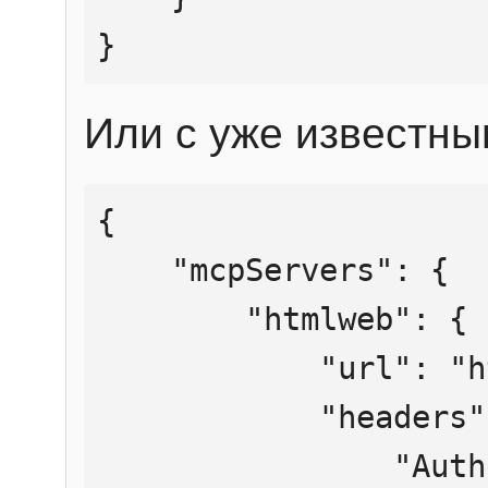
}
Или с уже известны
{

    "mcpServers": {

        "htmlweb": {

            "url": "https://mcp.htmlweb.ru/",

            "headers": {

                "Authorization": "Bearer 