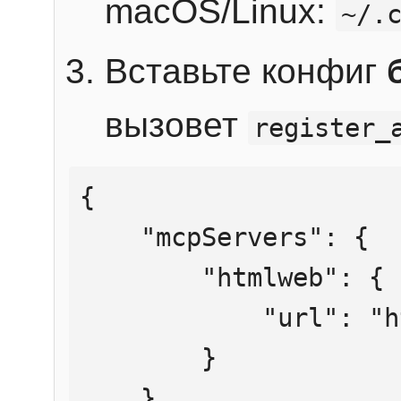
macOS/Linux:
~/.
Вставьте конфиг
вызовет
register_
{

    "mcpServers": {

        "htmlweb": {

            "url": "https://mcp.htmlweb.ru/"

        }

    }
