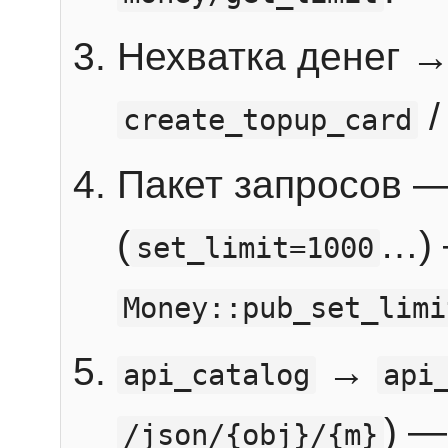
Нехватка денег 
create_topup_card
Пакет запросов 
(
…) 
set_limit=1000
Money::pub_set_limi
→
api_catalog
api
) —
/json/{obj}/{m}