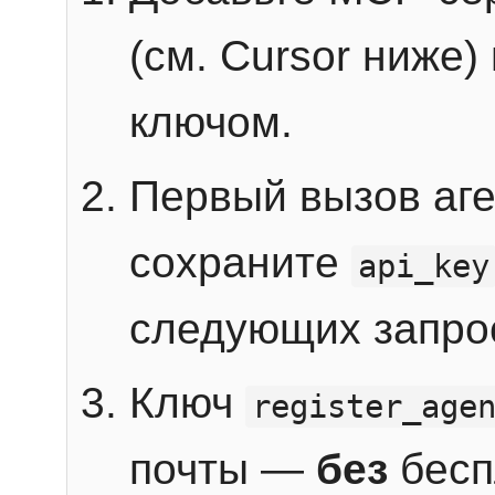
(см. Cursor ниже)
ключом.
Первый вызов аг
сохраните
api_key
следующих запро
Ключ
register_age
почты —
без
бесп