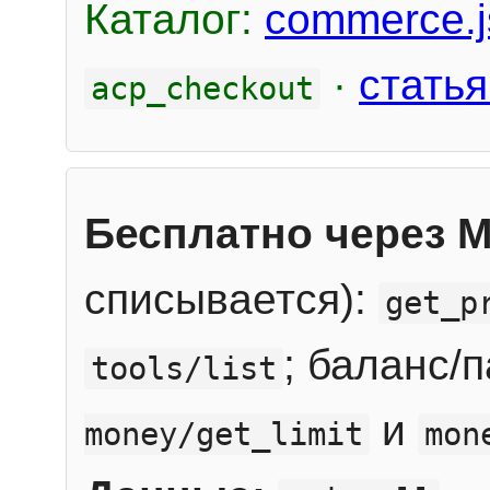
Каталог:
commerce.j
·
статья
acp_checkout
Бесплатно через 
списывается):
get_p
; баланс/
tools/list
и
money/get_limit
mon