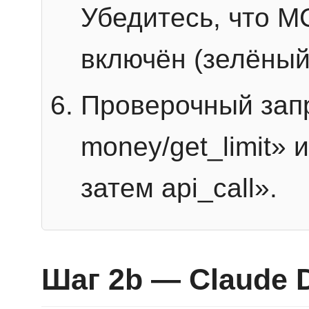
Убедитесь, что 
включён (зелёный
Проверочный запр
money/get_limit» 
затем api_call».
Шаг 2b — Claude 