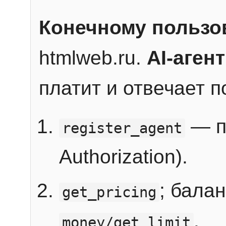
Конечному пользо
htmlweb.ru.
AI-агент
платит и отвечает 
— п
register_agent
Authorization).
; бала
get_pricing
.
money/get_limit