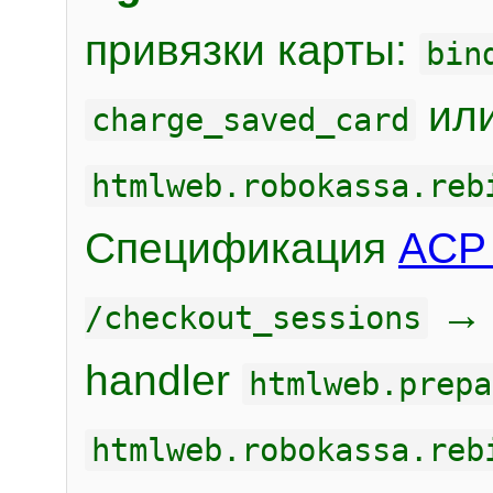
привязки карты:
bin
или
charge_saved_card
htmlweb.robokassa.reb
Спецификация
ACP 
/checkout_sessions
handler
htmlweb.prepa
htmlweb.robokassa.reb