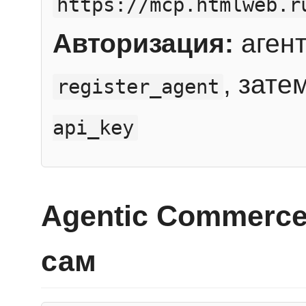
https://mcp.htmlweb.r
Авторизация:
агент
, зате
register_agent
api_key
Agentic Commerce
сам