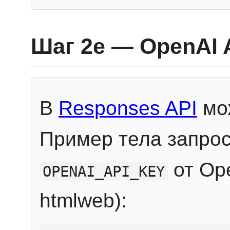
Шаг 2e — OpenAI 
В
Responses API
мож
Пример тела запрос
от Ope
OPENAI_API_KEY
htmlweb):