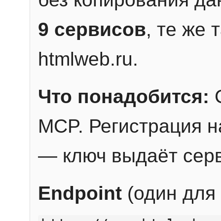
9 сервисов
, те же
htmlweb.ru.
Что понадобится:
C
MCP. Регистрация н
— ключ выдаёт сер
Endpoint
(один для 