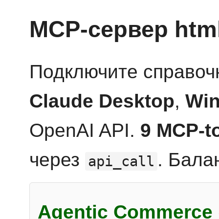
MCP-сервер htm
Подключите справоч
Claude Desktop
,
Win
OpenAI API.
9 MCP-t
через
. Бала
api_call
Agentic Commerce 