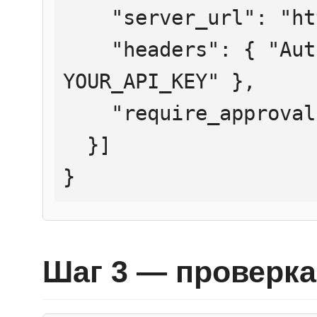
    "server_url": "https://mcp.htmlweb.ru/",

    "headers": { "Authorization": "Bearer 
YOUR_API_KEY" },

    "require_approval": "never"

  }]

}
Шаг 3 — проверка 