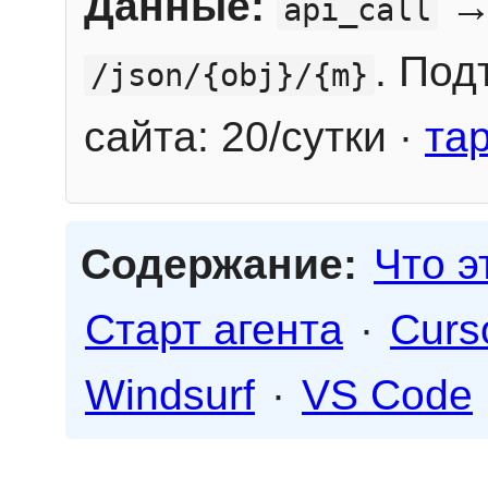
Данные:
→
api_call
. Под
/json/{obj}/{m}
сайта: 20/сутки ·
та
Содержание:
Что э
Старт агента
·
Curs
Windsurf
·
VS Code