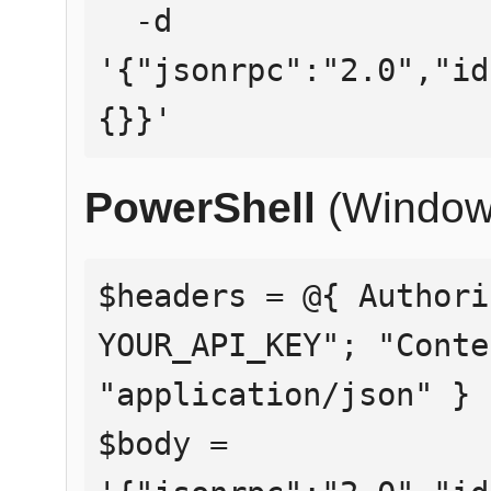
  -d 
'{"jsonrpc":"2.0","id
{}}'
PowerShell
(Window
$headers = @{ Authori
YOUR_API_KEY"; "Conte
"application/json" }

$body = 