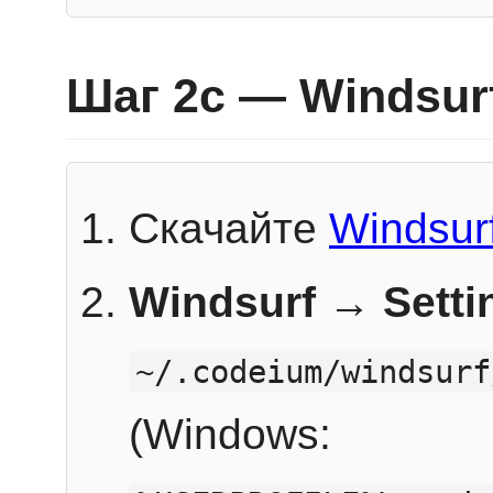
Шаг 2c — Windsur
Скачайте
Windsur
Windsurf → Sett
~/.codeium/windsurf
(Windows: