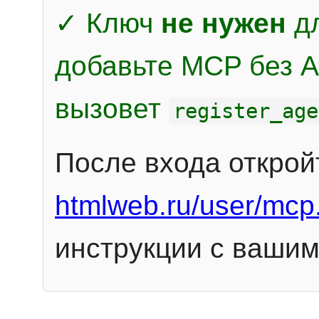
✓ Ключ
не нужен
дл
добавьте MCP без Au
вызовет
register_age
После входа открой
htmlweb.ru/user/mcp
инструкции с вашим