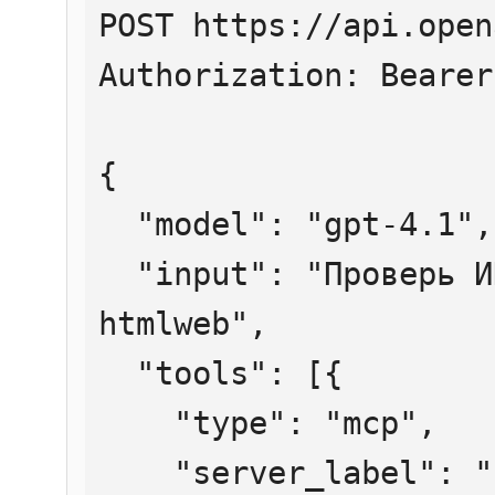
POST https://api.open
Authorization: Bearer
{

  "model": "gpt-4.1",

  "input": "Проверь ИНН 7707083893 через 
htmlweb",

  "tools": [{

    "type": "mcp",

    "server_label": "htmlweb",
