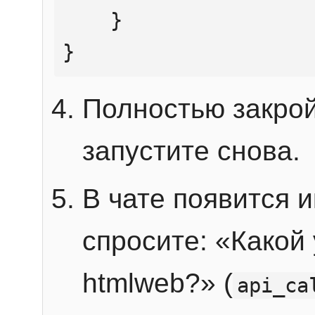
    }

}
Полностью закрой
запустите снова.
В чате появится 
спросите: «Какой
htmlweb?» (
api_ca