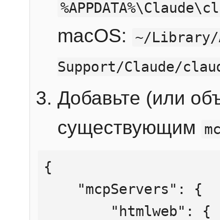
%APPDATA%\Claude\cl
macOS:
~/Library/
Support/Claude/clau
Добавьте (или об
существующим
m
{

    "mcpServers": {

        "htmlweb": {
