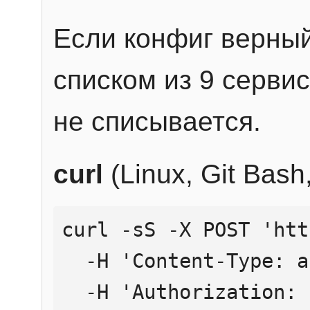
Если конфиг верный
списком из 9 сервис
не списывается.
curl
(Linux, Git Bas
curl -sS -X POST 'htt
  -H 'Content-Type: application/json' \

  -H 'Authorization: Bearer YOUR_API_KEY' \
