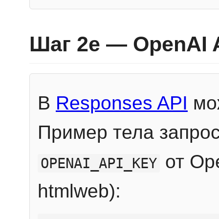
Шаг 2e — OpenAI 
В
Responses API
мож
Пример тела запрос
от Ope
OPENAI_API_KEY
htmlweb):