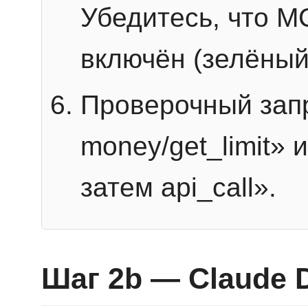
Убедитесь, что 
включён (зелёный
Проверочный запр
money/get_limit» 
затем api_call».
Шаг 2b — Claude 