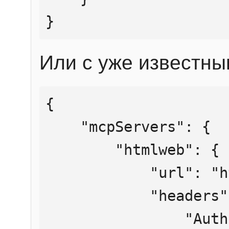
}
Или с уже известны
{

    "mcpServers": {

        "htmlweb": {

            "url": "https://mcp.htmlweb.ru/",

            "headers": {

                "Authorization": "Bearer 