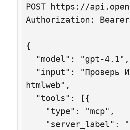
POST https://api.open
Authorization: Bearer
{

  "model": "gpt-4.1",

  "input": "Проверь ИНН 7707083893 через 
htmlweb",

  "tools": [{

    "type": "mcp",

    "server_label": "htmlweb",
