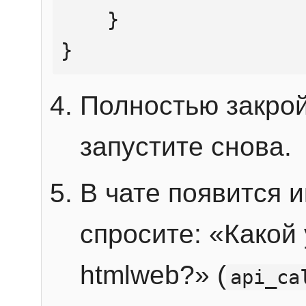
    }

}
Полностью закрой
запустите снова.
В чате появится 
спросите: «Какой
htmlweb?» (
api_ca