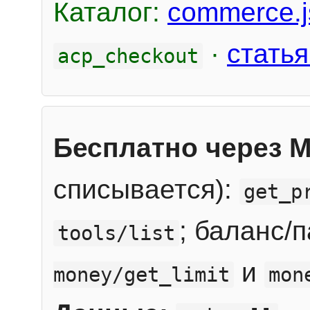
Каталог:
commerce.j
·
статья
acp_checkout
Бесплатно через 
списывается):
get_p
; баланс/
tools/list
и
money/get_limit
mon