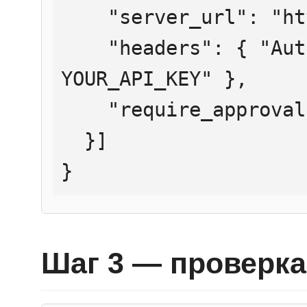
    "server_url": "https://mcp.htmlweb.ru/",

    "headers": { "Authorization": "Bearer 
YOUR_API_KEY" },

    "require_approval": "never"

  }]

}
Шаг 3 — проверка 