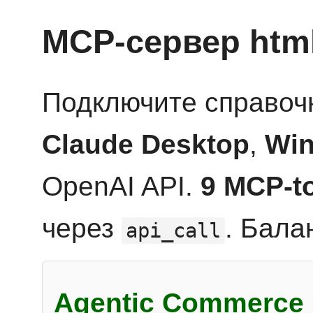
MCP-сервер htm
Подключите справоч
Claude Desktop
,
Win
OpenAI API.
9 MCP-t
через
. Бала
api_call
Agentic Commerce 