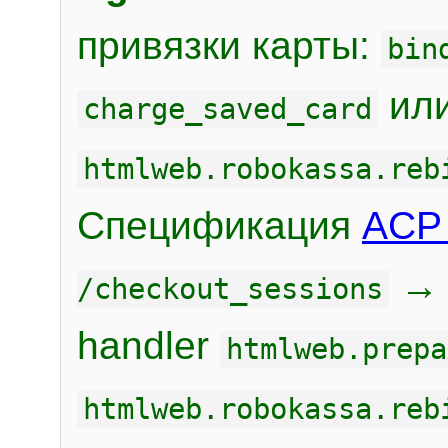
привязки карты:
bin
или
charge_saved_card
htmlweb.robokassa.reb
Спецификация
ACP 
/checkout_sessions
handler
htmlweb.prepa
htmlweb.robokassa.reb