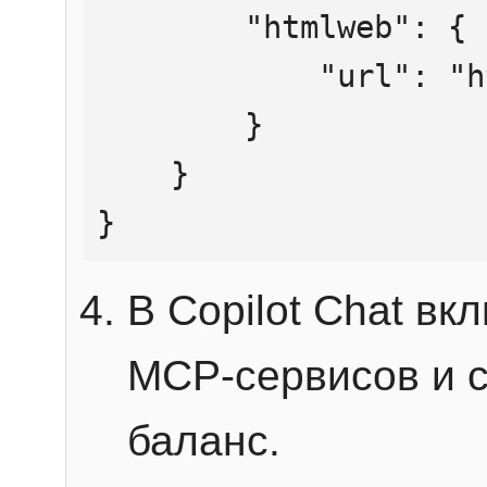
        "htmlweb": {

            "url": "https://mcp.htmlweb.ru/"

        }

    }

}
В Copilot Chat в
MCP-сервисов и 
баланс.