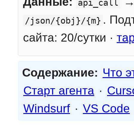
Данные:
→
api_call
. Под
/json/{obj}/{m}
сайта: 20/сутки ·
та
Содержание:
Что э
Старт агента
·
Curs
Windsurf
·
VS Code