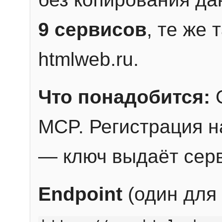
9 сервисов
, те же
htmlweb.ru.
Что понадобится:
C
MCP. Регистрация н
— ключ выдаёт сер
Endpoint
(один для 