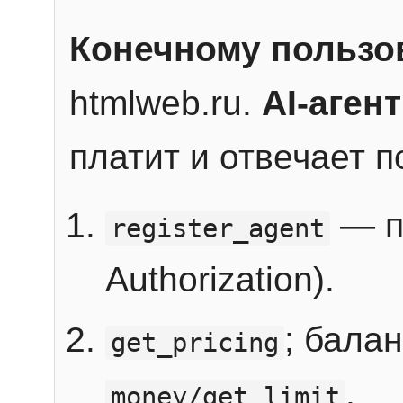
Конечному пользо
htmlweb.ru.
AI-агент
платит и отвечает 
— п
register_agent
Authorization).
; бала
get_pricing
.
money/get_limit