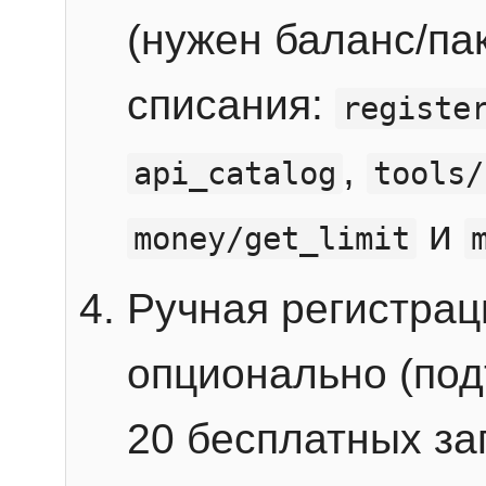
(нужен баланс/пак
списания:
registe
,
api_catalog
tools/
и
money/get_limit
Ручная регистра
опционально (под
20 бесплатных зап