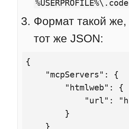
%USERPROFILE%\.code
Формат такой же, 
тот же JSON:
{

    "mcpServers": {

        "htmlweb": {

            "url": "https://mcp.htmlweb.ru/"

        }

    }
