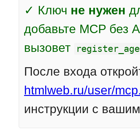
✓ Ключ
не нужен
дл
добавьте MCP без Au
вызовет
register_age
После входа открой
htmlweb.ru/user/mcp
инструкции с вашим