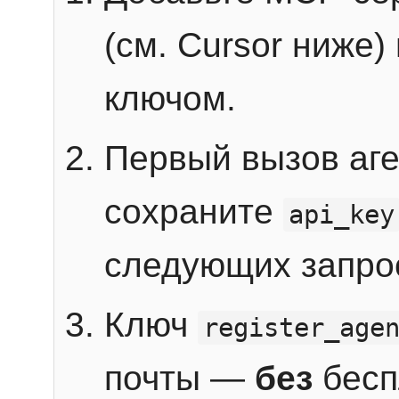
(см. Cursor ниже)
ключом.
Первый вызов аг
сохраните
api_key
следующих запро
Ключ
register_age
почты —
без
бесп