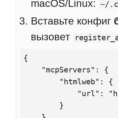
macOS/Linux:
~/.
Вставьте конфиг
вызовет
register_
{

    "mcpServers": {

        "htmlweb": {

            "url": "https://mcp.htmlweb.ru/"

        }

    }
