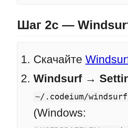
Шаг 2c — Windsur
Скачайте
Windsur
Windsurf → Sett
~/.codeium/windsurf
(Windows: