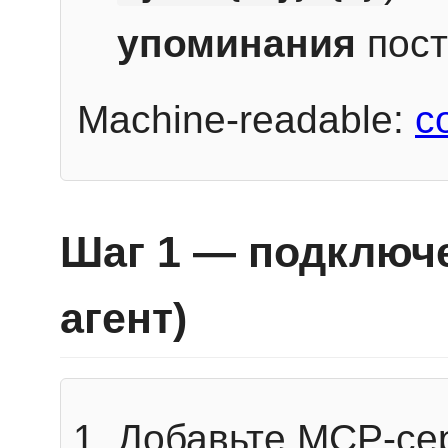
упоминания
пост
Machine-readable:
c
Шаг 1 — подключе
агент)
Добавьте MCP-се