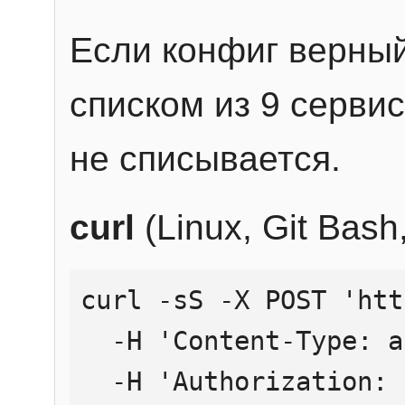
Если конфиг верный
списком из 9 сервис
не списывается.
curl
(Linux, Git Bas
curl -sS -X POST 'htt
  -H 'Content-Type: application/json' \

  -H 'Authorization: Bearer YOUR_API_KEY' \
