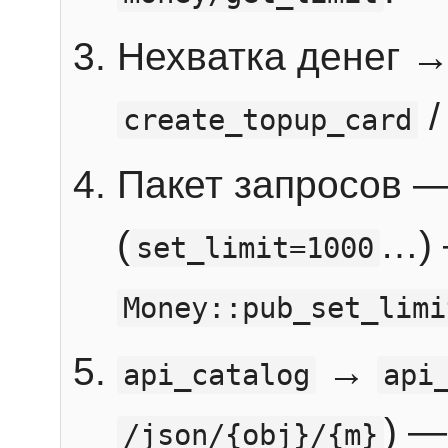
Нехватка денег 
create_topup_card
Пакет запросов 
(
…) 
set_limit=1000
Money::pub_set_limi
→
api_catalog
api
) —
/json/{obj}/{m}