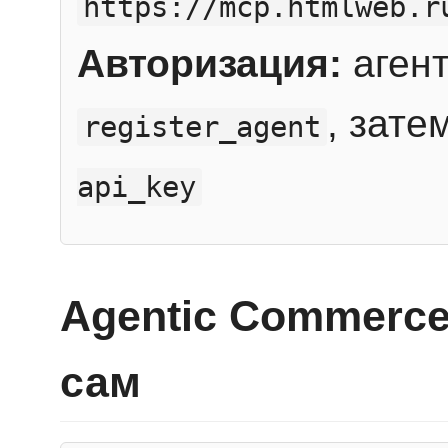
https://mcp.htmlweb.r
Авторизация:
агент
, зате
register_agent
api_key
Agentic Commerce
сам