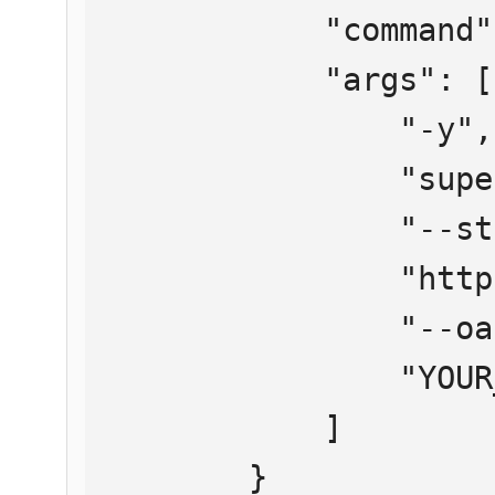
            "command": "npx",

            "args": [

                "-y",

                "supergateway",

                "--streamableHttp",

                "https://mcp.htmlweb.ru/",

                "--oauth2Bearer",

                "YOUR_API_KEY"

            ]

        }
