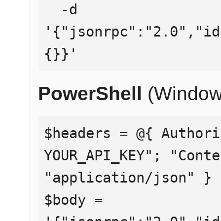
  -d 
'{"jsonrpc":"2.0","id
{}}'
PowerShell
(Window
$headers = @{ Authori
YOUR_API_KEY"; "Conte
"application/json" }

$body = 