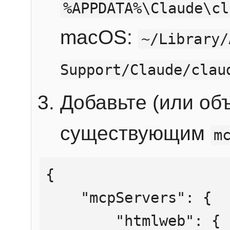
%APPDATA%\Claude\cl
macOS:
~/Library/
Support/Claude/clau
Добавьте (или об
существующим
m
{

    "mcpServers": {

        "htmlweb": {
